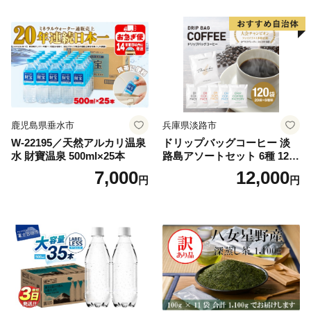
鹿児島県垂水市
兵庫県淡路市
W-22195／天然アルカリ温泉
ドリップバッグコーヒー 淡
水 財寶温泉 500ml×25本
路島アソートセット 6種 120
袋 飲み比べ コーヒー
7,000
12,000
円
円