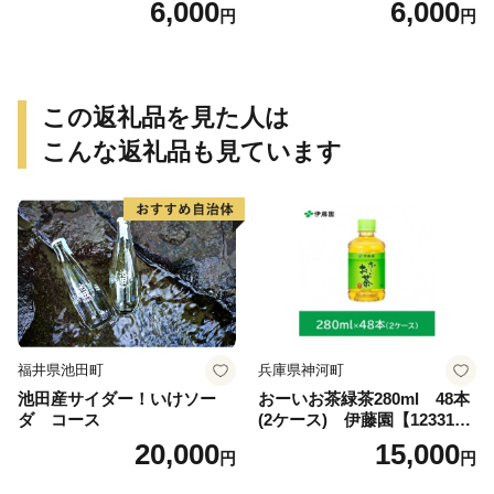
6,000
6,000
円
円
g）
この返礼品を見た人は
こんな返礼品も見ています
福井県池田町
兵庫県神河町
池田産サイダー！いけソー
おーいお茶緑茶280ml 48本
ダ コース
(2ケース) 伊藤園【123317
3】
20,000
15,000
円
円