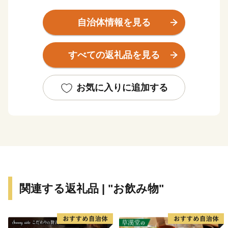
逸品を数多く取り揃えました！
いただいたご寄附は、サッカー元⽇本代表 中⼭雅史選
自治体情報を見る
⼿、名波浩選⼿、⻑⾕部誠選⼿をはじめ、数々の名選⼿
を輩出した「サッカーのまちづくり」の推進などに有効
すべての返礼品を見る
に活⽤させていただきます。
ぜひ、ご支援をお願いいたします。
お気に入りに追加する
■□■……………………………………………………
藤枝市ふるさと納税係
TEL：050-1730-5447️（平日9：00～17：00）
※土日祝日､年末年始を除く
E-mail：fujieda@furusato-supports.com
関連する返礼品 | "お飲み物"
……………………………………………………■□■