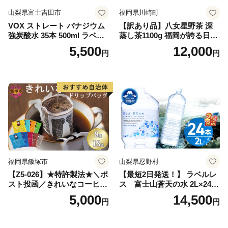
山梨県富士吉田市
福岡県川崎町
VOX ストレート バナジウム
【訳あり品】八女星野茶 深
強炭酸水 35本 500ml ラベル
蒸し茶1100g 福岡が誇る日本
レス【富士吉田市限定カート
茶_ 訳アリ 常温 お茶 茶袋 常
5,500
12,000
円
円
ン】
備品 おちゃ ocha 茶葉 緑茶
飲料 飲み物 八女 茶 日本茶
深むし茶 深蒸し 訳あり お茶
っぱ tea 八女茶 お手軽 簡単
小分け お土産 お取り寄せ グ
ルメ 福岡 九州 福岡県 国産
日本 ふかむし茶 ふかむし 家
庭用 自宅用 ちゃ りょくちゃ
ふかむしちゃ 急須 甘み 川崎
町 送料無料
福岡県飯塚市
山梨県忍野村
【Z5-026】★特許製法★＼ポ
【最短2日発送！】 ラベルレ
スト投函／きれいなコーヒー
ス 富士山蒼天の水 2L×24本
ドリップバッグ9種セット(18
（4ケース）※離島不可 天然
5,000
14,500
円
円
袋)ゆうパケットでお届け！
水 ミネラルウォーター 水 ペ
ットボトル 2000ml バナジウ
ム天然水 飲料水 軟水 鉱水 国