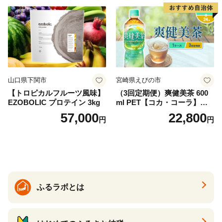
産 シリカ ミネラル 美容 備蓄
防災 長期保存 富士山 山梨県
忍野村
山口県下関市
宮崎県えびの市
【トロピカルフルーツ風味】
（3回定期便）爽健美茶 600
EZOBOLIC プロテイン 3kg
ml PET【コカ・コーラ】ペ
ットボトル 1ケース(24本) 定
57,000
22,800
円
円
期便 3回(72本) セット お茶
カフェインゼロ ノンカフェ
イン ハトムギ ブレンド茶 宮
崎県 えびの市 送料無料
ふるラボとは