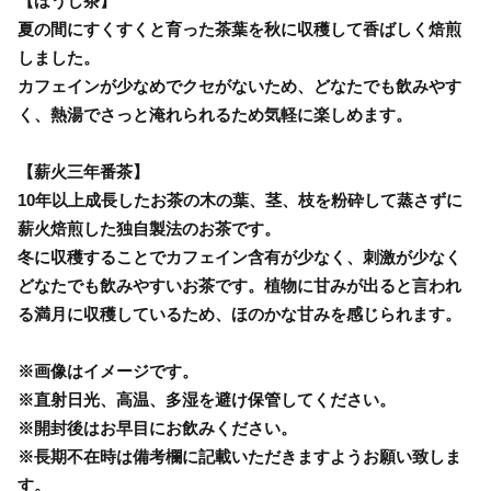
【ほうじ茶】
夏の間にすくすくと育った茶葉を秋に収穫して香ばしく焙煎
しました。
カフェインが少なめでクセがないため、どなたでも飲みやす
く、熱湯でさっと淹れられるため気軽に楽しめます。
【薪火三年番茶】
10年以上成長したお茶の木の葉、茎、枝を粉砕して蒸さずに
薪火焙煎した独自製法のお茶です。
冬に収穫することでカフェイン含有が少なく、刺激が少なく
どなたでも飲みやすいお茶です。植物に甘みが出ると言われ
る満月に収穫しているため、ほのかな甘みを感じられます。
※画像はイメージです。
※直射日光、高温、多湿を避け保管してください。
※開封後はお早目にお飲みください。
※長期不在時は備考欄に記載いただきますようお願い致しま
す。