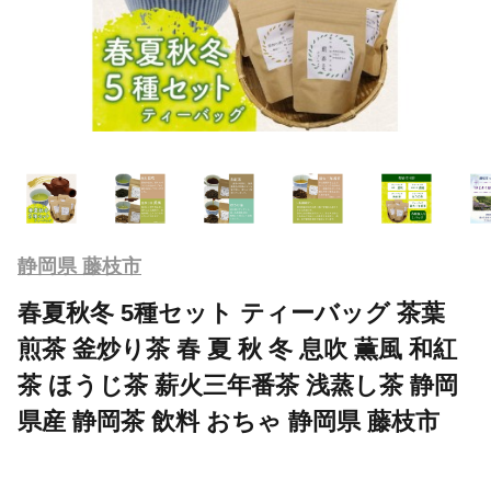
静岡県 藤枝市
春夏秋冬 5種セット ティーバッグ 茶葉
煎茶 釜炒り茶 春 夏 秋 冬 息吹 薫風 和紅
茶 ほうじ茶 薪火三年番茶 浅蒸し茶 静岡
県産 静岡茶 飲料 おちゃ 静岡県 藤枝市