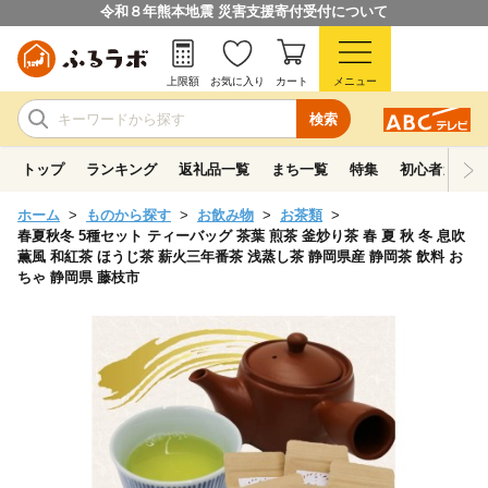
令和８年熊本地震 災害支援寄付受付について
上限額
お気に入り
カート
メニュー
検索
トップ
ランキング
返礼品一覧
まち一覧
特集
初心者ガイド
ホーム
ものから探す
お飲み物
お茶類
春夏秋冬 5種セット ティーバッグ 茶葉 煎茶 釜炒り茶 春 夏 秋 冬 息吹
薫風 和紅茶 ほうじ茶 薪火三年番茶 浅蒸し茶 静岡県産 静岡茶 飲料 お
ちゃ 静岡県 藤枝市