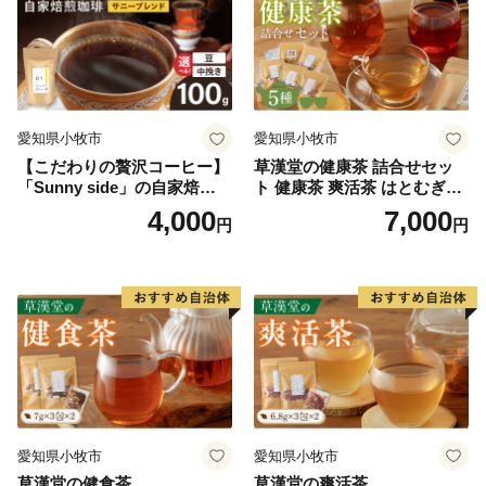
愛知県小牧市
愛知県小牧市
【こだわりの贅沢コーヒー】
草漢堂の健康茶 詰合せセッ
「Sunny side」の自家焙煎珈
ト 健康茶 爽活茶 はとむぎ茶
琲サニーブレンド（100g）
温補茶 健食茶 和漢紅茶 お茶
4,000
7,000
円
円
愛知県小牧市
愛知県小牧市
草漢堂の健食茶
草漢堂の爽活茶