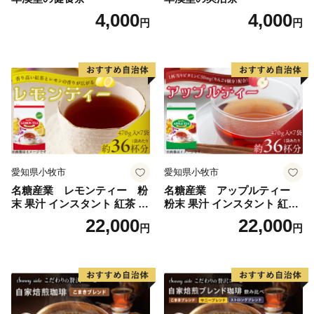
4,000
4,000
円
円
愛知県小牧市
愛知県小牧市
名糖産業 レモンティー 粉
名糖産業 アップルティー
末 果汁 インスタント 紅茶 ビ
粉末 果汁 インスタント 紅茶
タミンC 袋 ロングセラー 粉
ティー ビタミンC 袋 ロング
22,000
22,000
円
円
末飲料 粉末茶 簡単 手軽 ホッ
セラー 粉末飲料 粉末茶 簡単
ト アイス
手軽 ホット アイス