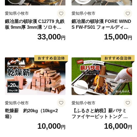
愛知県小牧市
愛知県小牧市
鍛冶屋の頓珍漢 C127T9 丸鉄
鍛冶屋の頓珍漢 FORE WIND
板 9mm厚 3mm溝 ソロキャ
S FW-FS01 フォールディン
ンプ用 専用ハンドル付き ス
グ キャンプストーブ専用 五
33,000
15,000
円
円
ノーピーク アルミパーソナ
徳リング
ルクッカーサイズ
愛知県小牧市
愛知県小牧市
乾燥薪 約20kg（10kg×2
【ふるさと納税】薪バサミ
箱）
ファイヤーピットトング ソ
ロキャンプ用 コンパクト ス
10,000
16,000
円
円
テンレス材 軽量 アウトドア
BBQ グランピング 強度を維