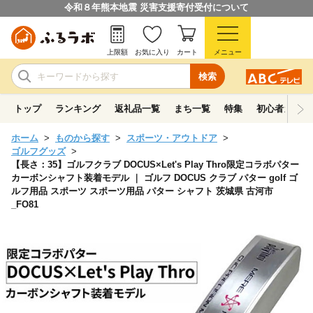
令和８年熊本地震 災害支援寄付受付について
上限額
お気に入り
カート
メニュー
検索
トップ
ランキング
返礼品一覧
まち一覧
特集
初心者ガイド
ホーム
ものから探す
スポーツ・アウトドア
ゴルフグッズ
【長さ：35】ゴルフクラブ DOCUS×Let's Play Thro限定コラボパター
カーボンシャフト装着モデル ｜ ゴルフ DOCUS クラブ パター golf ゴ
ルフ用品 スポーツ スポーツ用品 パター シャフト 茨城県 古河市
_FO81