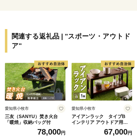
は、貴重な湿地環境が保たれており、様々な生き物たち
の宝庫になっています。また、桃の花などが咲き誇る古
河公方公園は、自然景観を生かした公園として日本で初
めてユネスコの「メリナ・メルクーリ賞」を受賞し、市
関連する返礼品 | "スポーツ・アウトド
民の憩いの場となっています。
ア"
水と緑の豊かな自然と、歴史と伝統の町。古河市には
様々な魅力が溢れています。
愛知県小牧市
愛知県小牧市
三友（SANYU）焚き火台
アイアンラック タイプB
「暖焼」収納バッグ付
インテリア アウトドア用品
レジャー キャンプ
78,000
67,000
円
円