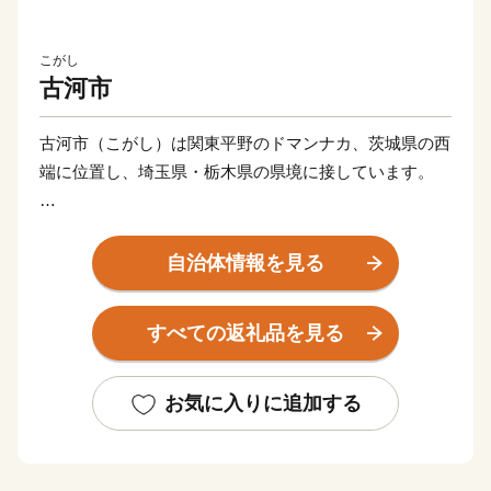
こがし
古河市
古河市（こがし）は関東平野のドマンナカ、茨城県の西
端に位置し、埼玉県・栃木県の県境に接しています。
歴史のある街で、古くは奈良時代に編さんされた「万葉
集」の一首にも詠われました。室町時代には関東公方の
自治体情報を見る
足利成氏が「古河公方」として本拠地を古河に置き、そ
の後約130年の間、古河は関東一円の政治の中心となり
すべての返礼品を見る
ました。江戸時代には古河城を中心とした日光街道の宿
場町として栄え、現在も当時の面影を残す街並みや史
跡・歴史的文化施設などが点在し、散策に訪れる観光客
お気に入りに追加する
の姿が多くみられます。
渡良瀬川の治水・利水のため整備された渡良瀬遊水地