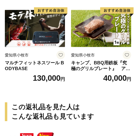
持 掴みやすい工夫 サビに強
い 繰り返し使える 日本製 安
心 鍛冶屋の頓珍漢 愛知県 送
料無料
愛知県小牧市
愛知県小牧市
マルチフィットネスツール B
キャンプ、BBQ用鉄板『究
ODYBASE
極のグリルプレート』 アウ
トドア用品 レジャー キャン
130,000
40,000
円
円
プ バーベキュー BBQ 鉄板
この返礼品を見た人は
こんな返礼品も見ています