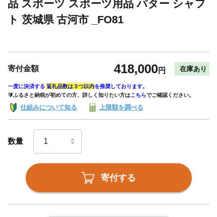
品 スポーツ スポーツ用品 パター シャフ
ト 茨城県 古河市 _FO81
418,000
寄付金額
在庫あり
円
一度に決済する
返礼品数は３つ以内
を推奨しております。
🔰ふるさと納税が初めての方、詳しく知りたい方は
こちら
でご確認ください。
仕組みについて知る
上限額を調べる
数量
寄付する