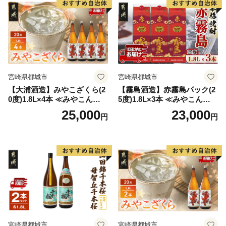
宮崎県都城市
宮崎県都城市
【大浦酒造】みやこざくら(2
【霧島酒造】赤霧島パック(2
0度)1.8L×4本 ≪みやこんじょ
5度)1.8L×3本 ≪みやこんじょ
特急便≫_AD-0771
特急便≫_23-07-K03P-1800-3
25,000
23,000
円
円
-Q
宮崎県都城市
宮崎県都城市