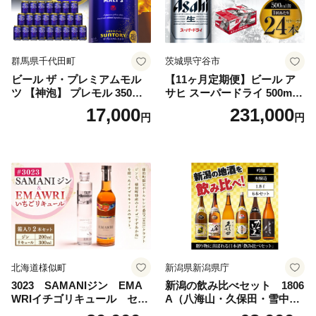
群馬県千代田町
茨城県守谷市
ビール ザ・プレミアムモル
【11ヶ月定期便】ビール ア
ツ 【神泡】 プレモル 350ml
サヒ スーパードライ 500ml 2
× 24本 サントリー〈天然水の
4本 1ケース×11ヶ月 | アサヒ
17,000
231,000
円
円
ビール工場〉群馬※沖縄・離
ビール 究極の辛口 酒 お酒 ア
島地域へのお届け不可
ルコール 生ビール Asahi ア
サヒビール スーパードライ s
uper dry 11回 缶ビール 缶 ギ
フト 内祝い 茨城県守谷市 送
料無料
北海道様似町
新潟県新潟県庁
3023 SAMANIジン EMA
新潟の飲み比べセット 1806
WRIイチゴリキュール セッ
A（八海山・久保田・雪中
ト（箱入り）【大人の味 酒
梅・越乃寒梅・かたふね・千