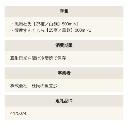
容量
・黒瀬杜氏【25度／白麹】900ml×1
・薩摩すんくじら【25度／黒麹】900ml×1
消費期限
直射日光を避け冷暗所で保存
事業者
株式会社 杜氏の里笠沙
返礼品ID
4475074