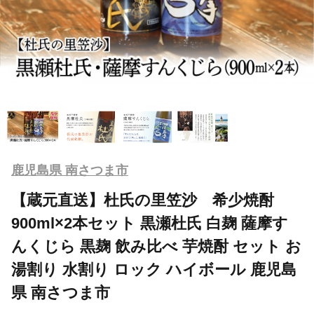
鹿児島県 南さつま市
【蔵元直送】杜氏の里笠沙 希少焼酎
900ml×2本セット 黒瀬杜氏 白麹 薩摩す
んくじら 黒麹 飲み比べ 芋焼酎 セット お
湯割り 水割り ロック ハイボール 鹿児島
県 南さつま市