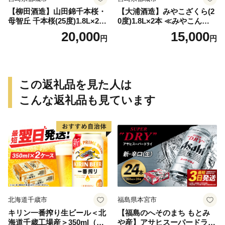
【柳田酒造】山田錦千本桜・
【大浦酒造】みやこざくら(2
母智丘 千本桜(25度)1.8L×2本
0度)1.8L×2本 ≪みやこんじょ
≪みやこんじょ特急便≫_AC
特急便≫_MJ-0771
20,000
15,000
円
円
-0751
この返礼品を見た人は
こんな返礼品も見ています
北海道千歳市
福島県本宮市
キリン一番搾り生ビール＜北
【福島のへそのまち もとみ
海道千歳工場産＞350ml（24
や産】アサヒスーパードライ