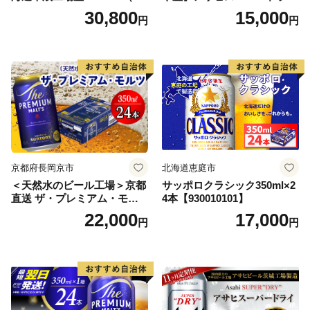
本） 2ケース
350ml×24本 合計8.4L 1ケー
30,800
15,000
円
円
ス アルコール度数5% 缶ビー
ル お酒 ビール アサヒ スーパ
ードライ super dry 24缶 辛
口 送料無料 カメイ 本宮市
【07214-0206】
京都府長岡京市
北海道恵庭市
＜天然水のビール工場＞京都
サッポロクラシック350ml×2
直送 ザ・プレミアム・モル
4本【930010101】
ツ 350ml×24本 プレモル [149
22,000
17,000
円
円
5]