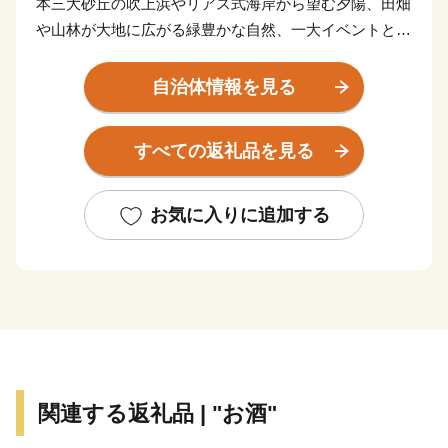
本三大砂丘の吹上浜やリアス式海岸から望む夕陽、田畑
や山林が大地に広がる緑豊かな自然、一大イベントとし
て成長してきた吹上浜砂の祭典、歴史・文化を伝える各
地域の様々な郷土芸能や伝統行事、海と大地の恵みの多
自治体情報を見る
種多様な農・畜・水産物や加工品、焼酎・電子部品等の
地場産業など、多くの資源に恵まれています。
すべての返礼品を見る
ふるさと納税を通して、南さつま市の魅力ある特産品を
お返しさせていただき、もっともっと南さつま市を知っ
てほしい！との思いで取り組んでおります。
お気に入りに追加する
関連する返礼品 | "お酒"