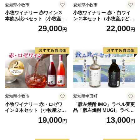
愛知県小牧市
愛知県小牧市
小牧ワイナリー 赤ワイン３
小牧ワイナリー 赤・白ワイ
本飲み比べセット（小牧産ぶ
ン２本セット（小牧産ぶどう
どう100％使用）
100％使用）
29,000
22,000
円
円
愛知県小牧市
愛知県幸田町
小牧ワイナリー 赤・ロゼワ
「彦左焼酎 IMO」ラベル変更
イン２本セット（小牧産ぶど
品「彦左焼酎 MUGI」ラベル
う100％使用）
変更品 飲み比べ セット 合計
19,000
13,000
円
円
2本 720ml×各1本 25度 焼酎
お酒 麦焼酎 芋焼酎