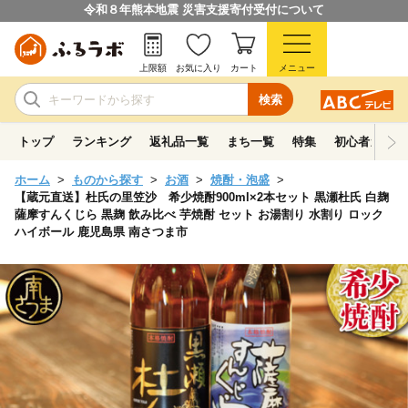
令和８年熊本地震 災害支援寄付受付について
上限額
お気に入り
カート
メニュー
検索
トップ
ランキング
返礼品一覧
まち一覧
特集
初心者ガイド
ホーム
ものから探す
お酒
焼酎・泡盛
【蔵元直送】杜氏の里笠沙 希少焼酎900ml×2本セット 黒瀬杜氏 白麹
薩摩すんくじら 黒麹 飲み比べ 芋焼酎 セット お湯割り 水割り ロック
ハイボール 鹿児島県 南さつま市