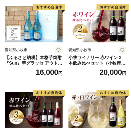
愛知県小牧市
愛知県小牧市
【ふるさと納税】本格芋焼酎
小牧ワイナリー 赤ワイン２
『Sun』芋グラッセ アウトド
本飲み比べセット（小牧産ぶ
ア ソロキャンプ ベランピン
どう100％使用）
16,000
20,000
円
円
グ 巣ごもり 就労支援