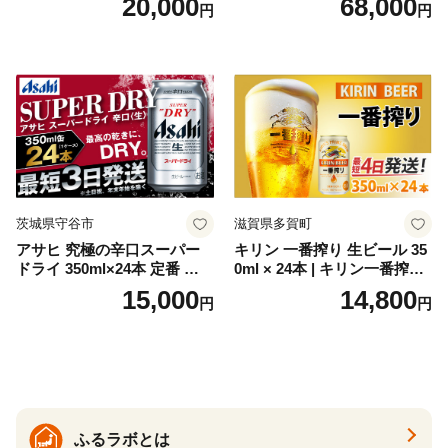
20,000
68,000
円
円
お酒 洋酒 スピリッツ クラフ
代の光）
トジン 国産 sake SAKE gin
GIN liqueur LIQUEUR お酒
セット 詰め合わせ カクテル
ソーダ割り アルコール ロッ
ク ソーダ ジントニック 】
茨城県守谷市
滋賀県多賀町
アサヒ 究極の辛口スーパー
キリン 一番搾り 生ビール 35
ドライ 350ml×24本 定番 ビー
0ml × 24本 | キリン一番搾り
ル 缶ビール 酒 お酒 アルコー
キリンビール 一番搾り ビー
15,000
14,800
円
円
ル 辛口
ル 24缶 きりんいちばんしぼ
り キリン一番搾り びーる 1
ケース 24缶 24本 キリン一番
搾り KIRIN きりん 麒麟 キリ
ン一番搾り いちばんしぼり
キリン一番搾り 父の日 ちち
の日
ふるラボとは