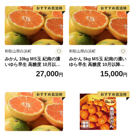
和歌山県白浜町
和歌山県白浜町
みかん 10kg MS玉 紀南の濃
みかん 5kg MS玉 紀南の濃い
いゆら早生 高糖度 10月以降
ゆら早生 高糖度 10月以降発
発送 マルチ被覆栽培
送 マルチ被覆栽培
27,000
15,000
円
円