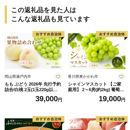
ん 和歌山 ご家庭用
この返礼品を見た人は
こんな返礼品も見ています
岡山県瀬戸内市
香川県東かがわ市
もも ぶどう 2026年 先行予約
シャインマスカット 【ご家
詰合/白桃 2玉(1玉220g以
庭用】 2～6房(約2kg) 葡萄 ぶ
上)・シャインマスカット 晴
どう ブドウ フルーツ 果物 く
39,000
19,000
円
円
王 2房(1房480g以上) 化粧箱
だもの 果実 旬の果物 旬のフ
入り 岡山県産 国産 フルーツ
ルーツ 香川 香川県 東かがわ
果物 ギフト
市