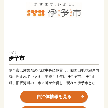
いよし
伊予市
伊予市は愛媛県のほぼ中央に位置し、四国山地や瀬戸内
海に囲まれています。平成１７年に旧伊予市、旧中山
町、旧双海町の１市２町が合併し、現在の伊予市となり
ました。県庁所在地の松山市からも近く、松山空港から
車で２５分ほど。アクセスも良く住みやすいまちです。
自治体情報を見る
伊予市の中心地郡中（ぐんちゅう）は商人の町として栄