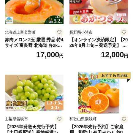
北海道上富良野町
長野県小諸市
赤肉メロン 2玉 厳選 秀品 特4
【オンライン決済限定】【20
サイズ 富良野 北海道 各2kg
26年8月上旬～発送予定】 先
～2.6kg 2玉 セット ファーム
行予約 「浅間水蜜桃プレミ
17,000
12,000
円
円
富良野 メロン めろん 果物 く
アム」 もも あかつき 秀品 約
だもの フルーツ デザート 旬
2kg 5～9玉 贈答品 ふるさと
の果物 旬のフルーツ
納税 果物 桃 フルーツ モモ
果肉 長野県産 小諸市
山梨県笛吹市
和歌山県湯浅町
【2026年発送★先行予約】
【2026年先行予約】ご家庭
【土日祝配送】産地厳選シャ
用 和歌山 有田みかん 約10k