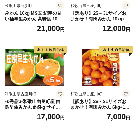
和歌山県白浜町
和歌山県古座川町
みかん 10kg MS玉 紀南の甘
【訳あり】2S～3Lサイズお
い極早生みかん 高糖度 10月
まかせ！有田みかん 10kg+2k
以降発送 マルチ被覆栽培
g保証分 11月から12月下旬ま
21,000
12,000
円
円
でに順次発送致します。 / 訳
ありみかん 有田みかん みか
ん ミカン 蜜柑 柑橘 温州みか
ん 和歌山 ご家庭用
和歌山県古座川町
和歌山県古座川町
≪秀品≫和歌山由良町産 由
【訳あり】2S～3Lサイズお
良早生みかん 約5kg サイズお
まかせ！有田みかん 6kg+1kg
まかせ【sml106C】
保証分 11月から12月下旬ま
17,000
7,000
円
円
でに順次発送致します。 / 訳
ありみかん 有田みかん みか
ん ミカン 蜜柑 柑橘 温州みか