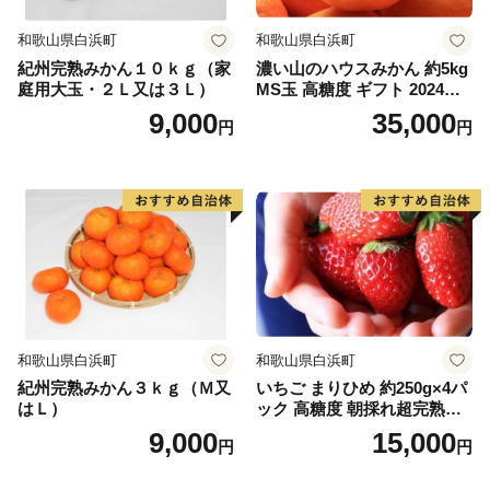
伊予市の西部の海岸線沿いを中心に広がる双海町は、
和歌山県白浜町
和歌山県白浜町
「しずむ夕日が立ち止まる町」として、伊予灘に沈む美
紀州完熟みかん１０ｋｇ（家
濃い山のハウスみかん 約5kg
しい夕日を活かしたまちづくりに取り組んできました。
庭用大玉・２Ｌ又は３Ｌ）
MS玉 高糖度 ギフト 2024年7
水産業が盛んな地域で、中でも下灘漁港で水揚げされる
月以降発送分
9,000
35,000
円
円
ハモが有名です。他にタイ、サワラ、マナガツオ、イワ
シなどの様々な魚介類が水揚げされています。双海町に
は恋人の聖地として知られる双海シーサイド公園、海に
最も近い駅として知られ、度々テレビで紹介される有名
観光地となった下灘駅があり、夏を中心として多くの方
でにぎわっています。
三者三様の風土、文化が融和する伊予市にぜひ一度お越
和歌山県白浜町
和歌山県白浜町
しください。
紀州完熟みかん３ｋｇ（Ｍ又
いちご まりひめ 約250g×4パ
はＬ）
ック 高糖度 朝採れ超完熟ま
りひめ 1月以降発送分
9,000
15,000
円
円