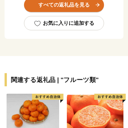
すべての返礼品を見る
え、大手の鰹節企業の工場や、小さな乾物商店までそろ
う出汁文化のまちです。８月に開催される伊予彩（いよ
さい）まつりでは県下でも有数の規模の花火大会が行わ
お気に入りに追加する
れ、多くの人でにぎわいます。郡中から少し離れた山沿
いでは、稲作や果樹栽培が盛んです。柑橘はもちろん、
キウイフルーツやびわの産地として知られています。
伊予市の南部にあたる中山町はのどかな里山の恵み豊か
なまちです。農林業が盛んで栗を中心として様々な作物
が栽培されています。特に栗の産地としては有名で、か
関連する返礼品 | "フルーツ類"
つては三代将軍徳川家光公に献上され、大変称賛された
ことが記録に残っています。中山町の栗の中で、厳しい
基準をクリアしたものが中山栗と呼ばれ、日本三大栗の
一つに数えられています。また、山里の静かで集中でき
る環境の中、手作りの工芸品や加工食品が製造されてお
り、職人たちが住む「クラフト」のまちです。