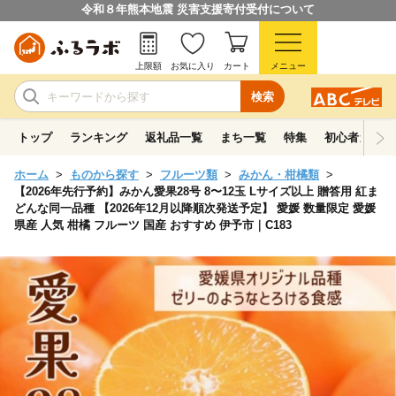
令和８年熊本地震 災害支援寄付受付について
上限額
お気に入り
カート
メニュー
検索
トップ
ランキング
返礼品一覧
まち一覧
特集
初心者ガイド
ホーム
ものから探す
フルーツ類
みかん・柑橘類
【2026年先行予約】みかん愛果28号 8〜12玉 Lサイズ以上 贈答用 紅ま
どんな同一品種 【2026年12月以降順次発送予定】 愛媛 数量限定 愛媛
県産 人気 柑橘 フルーツ 国産 おすすめ 伊予市｜C183