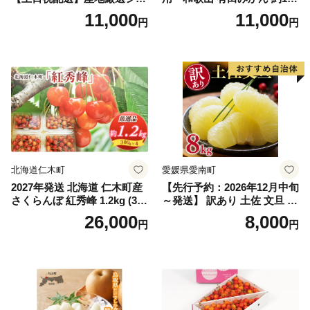
インマスカット1.2kg～1.3kg
g (2L、3Lサイズ)【湯浅町】
11,000
11,000
円
円
（2房～3房）※沖縄・離島配
_ZJ6079
送不可※ 106-003-sku02-26y
｜シャインマスカット 発送
笛吹市 山梨県 フルーツ 果物
ぶどう 葡萄 大粒 シャインマ
スカット おすすめ シャイン
マスカット 贈答 ギフト 産地
笛吹市 シャインマスカット
笛吹 葡萄 国産 ぶどう 人気
国産 1.2kg 先行｜
北海道仁木町
愛媛県愛南町
2027年発送 北海道 仁木町産
【先行予約：2026年12月中旬
さくらんぼ 紅秀峰 1.2kg (300
～発送】 訳あり 土佐 文旦 8k
g×4パック) Lサイズ以上 旬
g (Mサイズ以上サイズミック
26,000
8,000
円
円
桜桃 産地直送 サクランボ チ
ス) 8000円 わけあり ぶんた
ェリー フルーツ 果物 果物類
ん みかん mikan 蜜柑 ミカン
仁木町 仁木 [松山商店]
土佐文旦 家庭用 産地直送 国
産 農家直送 期間限定 特産品
サイズミックス くらもとフ
ァーム 愛南町 愛媛県