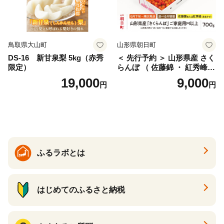
鳥取県大山町
山形県朝日町
DS-16 新甘泉梨 5kg（赤秀
＜ 先行予約 ＞ 山形県産 さく
限定）
らんぼ （ 佐藤錦 ・ 紅秀峰
） ご家庭用 M以上 700g 【20
19,000
9,000
円
円
26年6月下旬から7月上旬発
送】 山形県 果物 フルーツ 初
夏 夏 送料無料
ふるラボとは
はじめてのふるさと納税