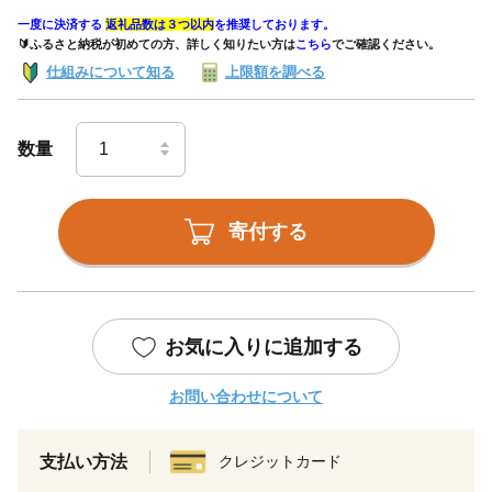
一度に決済する
返礼品数は３つ以内
を推奨しております。
🔰ふるさと納税が初めての方、詳しく知りたい方は
こちら
でご確認ください。
仕組みについて知る
上限額を調べる
数量
寄付する
お気に入りに追加する
お問い合わせについて
支払い方法
クレジットカード