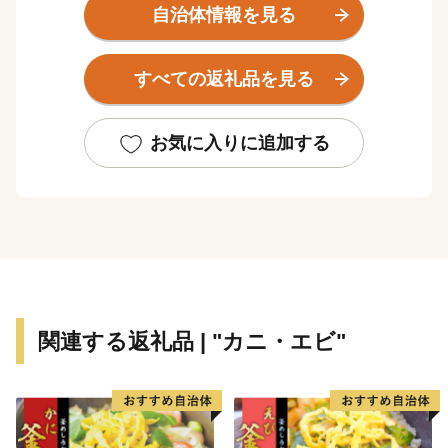
を経て、あの鳥取砂丘の砂を育んだ源流のまちです。
自治体情報を見る
まちの総面積の９割以上が山林で、スギをはじめとする
見渡すかぎりの緑が一面に広がります。春には、ソメイ
すべての返礼品を見る
ヨシノ、シャクナゲ、ドウダンツツジ、夏には清涼な緑
が、秋は紅葉、そして冬には雪化粧と、１年を通してま
ちを彩る植物や、美しい自然にあふれています。
お気に入りに追加する
関連する返礼品 | "カニ・エビ"