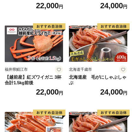
海のめぐみ 老舗 急速冷凍 レ
22,000
24,000
円
円
ンチン 時短 簡単調理 食品 加
工品 ご飯 お弁当 おにぎり お
茶漬け お取り寄せ お取り寄
せグルメ 愛知県 小牧市 送料
無料
福井県鯖江市
北海道千歳市
【越前産】紅ズワイガニ 3杯
北海道産 毛がにしゃぶしゃ
合計1.5kg前後
ぶ
22,000
24,000
円
円