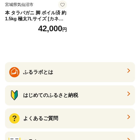
宮城県気仙沼市
本 タラバガニ 脚 ボイル済 約
1.5kg 極太7Lサイズ [カネダ
イ 宮城県 気仙沼市 2056432
42,000
円
6] カニ かに 蟹 たらばがに た
らば蟹 タラバ蟹 たらば タラ
バ ボイル
ふるラボとは
はじめてのふるさと納税
よくあるご質問