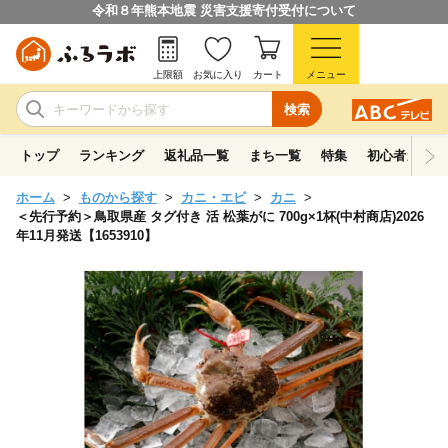
令和８年熊本地震 災害支援寄付受付について
上限額
お気に入り
カート
メニュー
検索
トップ
ランキング
返礼品一覧
まち一覧
特集
初心者ガイド
ホーム
ものから探す
カニ・エビ
カニ
＜先行予約＞鳥取県産 タグ付き 活 松葉がに 700g×1杯(中村商店)2026
年11月発送【1653910】