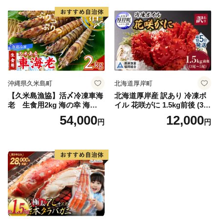
イル済み 冷凍 カニ 蟹 かに
カニ味噌 甲羅 お得 格安 小ぶ
り 解凍 カニ鍋 甲羅焼き 海鮮
返礼品 特産品 新鮮 濃厚 旨み
簡単調理 家庭用 ギフト グル
メ
沖縄県久米島町
北海道厚岸町
【久米島漁協】活〆冷凍車海
北海道厚岸産 訳あり 冷凍ボ
老 生食用2kg 海の幸 海鮮
イル 花咲がに 1.5kg前後 (3尾
車えび クルマエビ 高級食材
～5尾入) 蟹 花咲ガニ 魚介類
54,000
12,000
円
円
生食 刺身 鮮度抜群 プリプリ
魚介 [№5863-1090]
甘み 旨味 塩焼き 天ぷら 素揚
げ BBQ シーフード 贈答 贈
り物 お歳暮 お中元