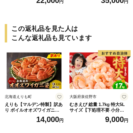
22,000
35,000
円
円
年2月上旬頃順次発送予定
027年2月上旬頃順次発送予定
（お届け日指定不可）／海老
（お届け日指定不可）（お届
エビ えび クマエビ 足赤 天然
け日指定不可）／海老 エビ
おかず【uot772A】
えび クマエビ 足赤 天然 おか
ず【uot773A】
この返礼品を見た人は
こんな返礼品も見ています
北海道えりも町
大阪府泉佐野市
えりも【マルデン特製】訳あ
むきえび 総量 1.7kg 特大5L
り ボイルオオズワイガニ姿2
サイズ【下処理不要 小分け 8
kg《1kg(４尾～５尾)×2》【e
50g×2P 訳あり サイズ不揃い
14,000
9,000
円
円
r002-051-a】 / ふるさと納税
バナメイエビ バラ凍結】
オオズワイガニ ズワイガニ
訳あり 北海道 日高 浜茹で ボ