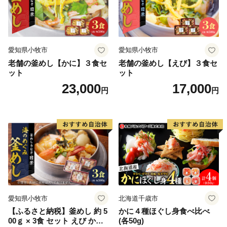
愛知県小牧市
愛知県小牧市
老舗の釜めし【かに】３食セ
老舗の釜めし【えび】３食セ
ット
ット
23,000
17,000
円
円
愛知県小牧市
北海道千歳市
【ふるさと納税】釜めし 約 5
かに４種ほぐし身食べ比べ
00ｇ × 3食 セット えび かに
(各50g)