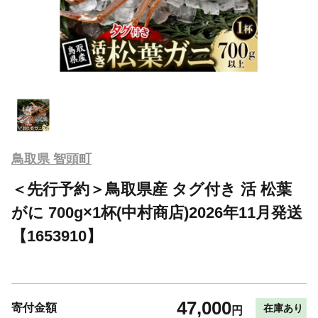
鳥取県 智頭町
＜先行予約＞鳥取県産 タグ付き 活 松葉
がに 700g×1杯(中村商店)2026年11月発送
【1653910】
47,000
寄付金額
在庫あり
円