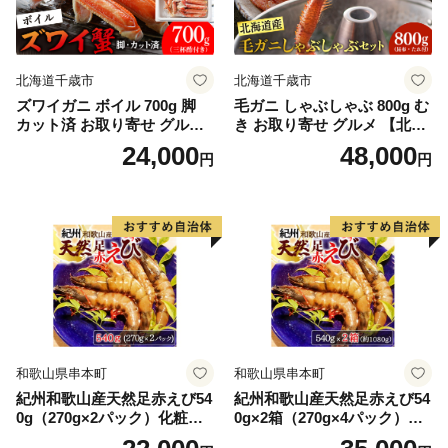
北海道千歳市
北海道千歳市
ズワイガニ ボイル 700g 脚
毛ガニ しゃぶしゃぶ 800g む
カット済 お取り寄せ グルメ
き お取り寄せ グルメ 【北海
【北海道】【札幌バルナバフ
道】【札幌バルナバフーズ】
24,000
48,000
円
円
ーズ】
和歌山県串本町
和歌山県串本町
紀州和歌山産天然足赤えび54
紀州和歌山産天然足赤えび54
0g（270g×2パック）化粧箱
0g×2箱（270g×4パック）化
入 ※2026年12月上旬〜2027
粧箱入 ※2026年12月上旬〜2