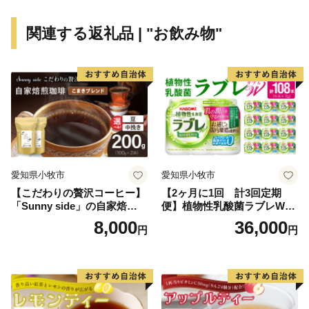
関連する返礼品 | "お飲み物"
愛知県小牧市
愛知県小牧市
【こだわりの贅沢コーヒー】
【2ヶ月に1回 計3回定期
「Sunny side」の自家焙煎珈
便】植物性乳酸菌ラブレW
琲こまきブレンド（200g）
プレーン36本（計108本）
8,000
36,000
円
円