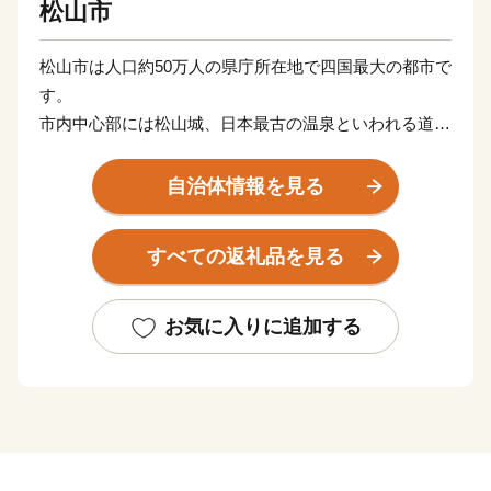
松山市
松山市は人口約50万人の県庁所在地で四国最大の都市で
す。
市内中心部には松山城、日本最古の温泉といわれる道後
温泉という観光名所があります。
また、近代俳句の祖といわれる正岡子規の生誕地でもあ
自治体情報を見る
ります。
すべての返礼品を見る
お気に入りに追加する