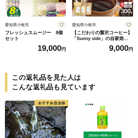
愛知県小牧市
愛知県小牧市
フレッシュスムージー 8個
【こだわりの贅沢コーヒー】
セット
「Sunny side」の自家焙煎珈
琲ブレンド珈琲飲み比べセッ
19,000
9,000
円
円
ト（300g）
この返礼品を見た人は
こんな返礼品も見ています