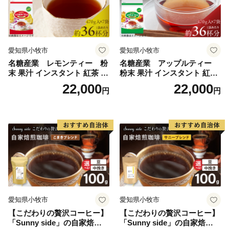
愛知県小牧市
愛知県小牧市
名糖産業 レモンティー 粉
名糖産業 アップルティー
末 果汁 インスタント 紅茶 ビ
粉末 果汁 インスタント 紅茶
タミンC 袋 ロングセラー 粉
ティー ビタミンC 袋 ロング
22,000
22,000
円
円
末飲料 粉末茶 簡単 手軽 ホッ
セラー 粉末飲料 粉末茶 簡単
ト アイス
手軽 ホット アイス
愛知県小牧市
愛知県小牧市
【こだわりの贅沢コーヒー】
【こだわりの贅沢コーヒー】
「Sunny side」の自家焙煎珈
「Sunny side」の自家焙煎珈