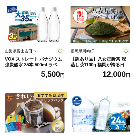
山梨県富士吉田市
福岡県川崎町
VOX ストレート バナジウム
【訳あり品】八女星野茶 深
強炭酸水 35本 500ml ラベル
蒸し茶1100g 福岡が誇る日本
レス【富士吉田市限定カート
茶_ 訳アリ 常温 お茶 茶袋 常
5,500
12,000
円
円
ン】
備品 おちゃ ocha 茶葉 緑茶
飲料 飲み物 八女 茶 日本茶
深むし茶 深蒸し 訳あり お茶
っぱ tea 八女茶 お手軽 簡単
小分け お土産 お取り寄せ グ
ルメ 福岡 九州 福岡県 国産
日本 ふかむし茶 ふかむし 家
庭用 自宅用 ちゃ りょくちゃ
ふかむしちゃ 急須 甘み 川崎
町 送料無料