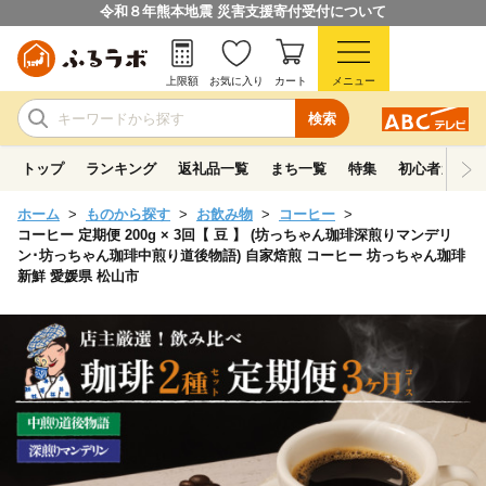
令和８年熊本地震 災害支援寄付受付について
上限額
お気に入り
カート
メニュー
検索
トップ
ランキング
返礼品一覧
まち一覧
特集
初心者ガイド
ホーム
ものから探す
お飲み物
コーヒー
コーヒー 定期便 200g × 3回【 豆 】 (坊っちゃん珈琲深煎りマンデリ
ン･坊っちゃん珈琲中煎り道後物語) 自家焙煎 コーヒー 坊っちゃん珈琲
新鮮 愛媛県 松山市