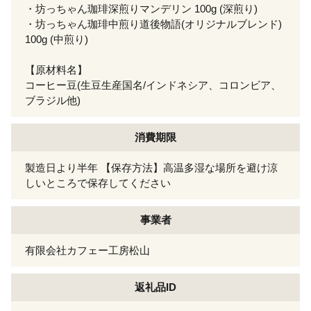
・坊っちゃん珈琲深煎りマンデリン 100g (深煎り)
・坊っちゃん珈琲中煎り道後物語(オリジナルブレンド)
100g (中煎り)
【原材料名】
コーヒー豆(生豆生産国名/インドネシア、コロンビア、
ブラジル他)
消費期限
製造日より半年 【保存方法】高温多湿な場所を避け涼
しいところで保存してください
事業者
有限会社カフェー工房松山
返礼品ID