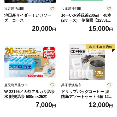
福井県池田町
兵庫県神河町
池田産サイダー！いけソー
おーいお茶緑茶280ml 48本
ダ コース
(2ケース) 伊藤園【123317
3】
20,000
15,000
円
円
鹿児島県垂水市
兵庫県淡路市
W-22195／天然アルカリ温泉
ドリップバッグコーヒー 淡
水 財寶温泉 500ml×25本
路島アソートセット 6種 120
袋 飲み比べ コーヒー
7,000
12,000
円
円