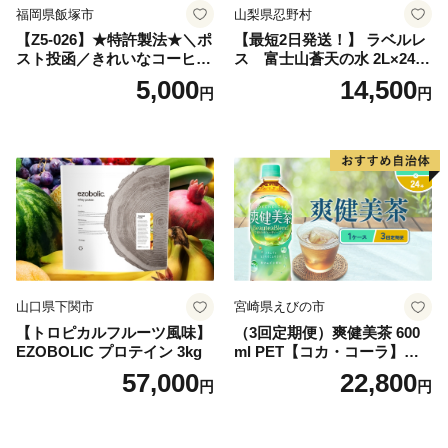
福岡県飯塚市
山梨県忍野村
【Z5-026】★特許製法★＼ポ
【最短2日発送！】 ラベルレ
スト投函／きれいなコーヒー
ス 富士山蒼天の水 2L×24本
ドリップバッグ9種セット(18
（4ケース）※離島不可 天然
5,000
14,500
円
円
袋)ゆうパケットでお届け！
水 ミネラルウォーター 水 ペ
ットボトル 2000ml バナジウ
ム天然水 飲料水 軟水 鉱水 国
産 シリカ ミネラル 美容 備蓄
防災 長期保存 富士山 山梨県
忍野村
山口県下関市
宮崎県えびの市
【トロピカルフルーツ風味】
（3回定期便）爽健美茶 600
EZOBOLIC プロテイン 3kg
ml PET【コカ・コーラ】ペ
ットボトル 1ケース(24本) 定
57,000
22,800
円
円
期便 3回(72本) セット お茶
カフェインゼロ ノンカフェ
イン ハトムギ ブレンド茶 宮
崎県 えびの市 送料無料