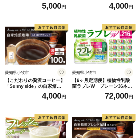
琲こまきブレンド（100g）
琲サニーブレンド（100g）
5,000
4,000
円
円
愛知県小牧市
愛知県小牧市
【こだわりの贅沢コーヒー】
【6ヶ月定期便】植物性乳酸
「Sunny side」の自家焙煎珈
菌ラブレW プレーン36本
琲ストロングブレンド（100
（計216本）
4,000
72,000
円
円
g）