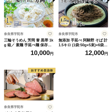
屋
奈良県宇陀市
奈良県宇陀市
三輪そうめん 芳岡 誉 黒帯 1k
無添加 手延べ 阿騎野 そば 計
g 箱／ 素麺 手延べ麺 保存食
1.5キロ (1袋:50g×5束)×6袋／
温かい 鍋の締め 化粧箱 お取
蕎麦 麺 保存食 年越しそば お
10,000
12,000
円
円
り寄せ ギフト 奈良県 宇陀市
取り寄せ ギフト 芳岡 奈良県
ふるさと納税
宇陀市 ふるさと納税
奈良県宇陀市