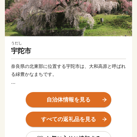
うだし
宇陀市
奈良県の北東部に位置する宇陀市は、大和高原と呼ばれ
る緑豊かなまちです。
女人高野として有名な室生寺や又兵衛桜、万葉人柿本人
麻呂が魅了されたかぎろひ、水の分配を司る水分神社な
自治体情報を見る
ど、歴史と自然が暮らしの中に息づいています。また、
伊勢本街道の宿場町として栄え、当時のにぎわいぶりを
すべての返礼品を見る
伝える街並みは、古の旅人の思いを今も伝えています。