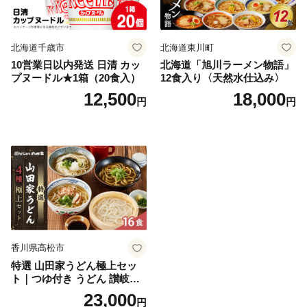
北海道千歳市
北海道東川町
10営業日以内発送 日清 カッ
北海道「旭川ラーメン物語」
プヌードル★1箱（20食入）
12食入り〈天然水仕込み〉
12,500
18,000
円
円
香川県高松市
特選 山田家うどん極上セッ
ト｜つゆ付き うどん 讃岐う
どん さぬきうどん 生麵 うど
23,000
円
んセット カレーうどん 生う