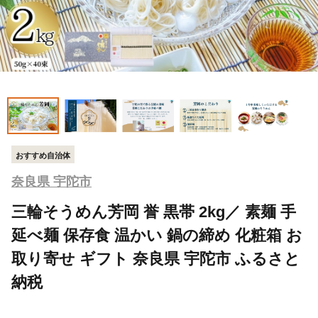
おすすめ自治体
奈良県 宇陀市
三輪そうめん芳岡 誉 黒帯 2kg／ 素麺 手
延べ麺 保存食 温かい 鍋の締め 化粧箱 お
取り寄せ ギフト 奈良県 宇陀市 ふるさと
納税