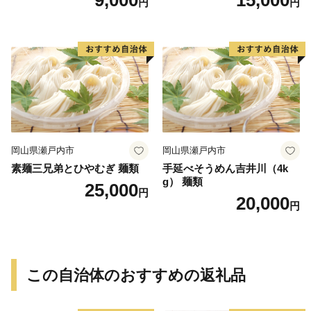
9,000
15,000
円
円
岡山県瀬戸内市
岡山県瀬戸内市
素麺三兄弟とひやむぎ 麺類
手延べそうめん吉井川（4k
g） 麺類
25,000
円
20,000
円
この自治体のおすすめの返礼品