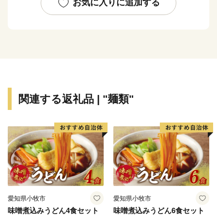
平成18年1月の合併によって「宇陀市」となってから
お気に入りに追加する
は、日々新たな歴史を刻んでいます。
その原動力となっている「宇陀力（うだぢから）」をよ
り伸びやかに、そしてたくましくするため、みなさまか
らのご支援をお願いします。
関連する返礼品 | "麺類"
愛知県小牧市
愛知県小牧市
味噌煮込みうどん4食セット
味噌煮込みうどん6食セット