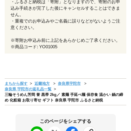
・ふるさと納税は「寄附」となりますので、寄附のお申
込み手続きが完了した後にキャンセルすることはできま
せん。
・重複でのお申込みやご名義に誤りなどがないようご注
意ください。
※寄附お申込み前に上記をあらかじめご了承ください。
※商品コード: YO01005
まちから探す
近畿地方
奈良県宇陀市
奈良県 宇陀市の返礼品一覧
三輪そうめん芳岡 誉 黒帯 2kg／ 素麺 手延べ麺 保存食 温かい 鍋の締
め 化粧箱 お取り寄せ ギフト 奈良県 宇陀市 ふるさと納税
このページをシェアする