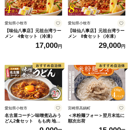
愛知県小牧市
愛知県小牧市
【味仙八事店】元祖台湾ラー
【味仙八事店】元祖台湾ラー
メン 4食セット（冷凍）
メン 8食セット（冷凍）
17,000
29,000
円
円
愛知県小牧市
宮崎県高鍋町
名古屋コーチン味噌煮込みう
＜米粉麺フォー＞翌月末迄に
どん2食セット もも肉 地鶏
順次出荷
味噌うどん