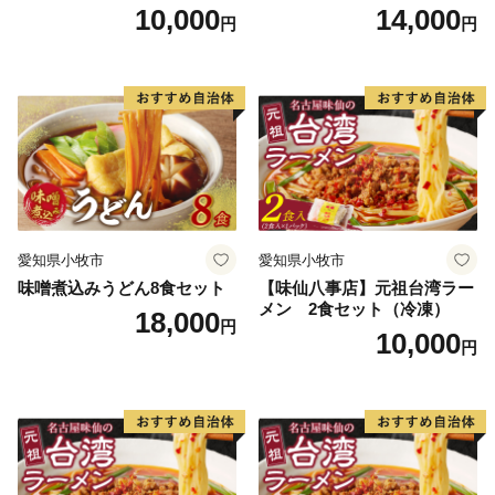
10,000
14,000
円
円
愛知県小牧市
愛知県小牧市
味噌煮込みうどん8食セット
【味仙八事店】元祖台湾ラー
メン 2食セット（冷凍）
18,000
円
10,000
円