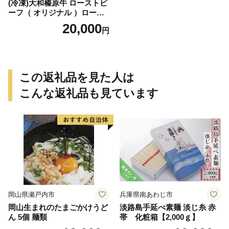
(冷凍)大和榛原牛 ローストビ
ーフ（ オリジナル ）ロース
ト 180g ／ふるさと納税 和牛
20,000
円
父の日 母の日 ギフト 黒毛和
牛 A5等級 お中元 暑中見舞い
お土産 正月 奈良県 宇陀市 う
し源 本店
この返礼品を見た人は
こんな返礼品も見ています
岡山県瀬戸内市
兵庫県南あわじ市
岡山生まれのたまごかけうど
淡路島手延べ素麺 淡じ糸 赤
ん 5個 麺類
帯 化粧箱【2,000ｇ】