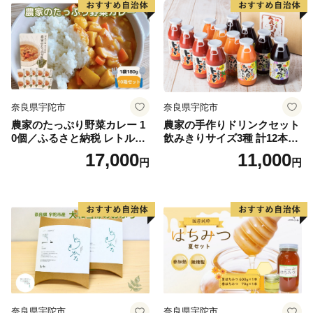
奈良県宇陀市
奈良県宇陀市
農家のたっぷり野菜カレー 1
農家の手作りドリンクセット
0個／ふるさと納税 レトルト
飲みきりサイズ3種 計12本／
カレー 詰め合わせ ギフト 10
トマト とまと ブルーベリー
17,000
11,000
円
円
食 野菜 ふるさと 有機野菜 オ
にんじん 人参 りんご ジュー
ーガニック 飯 簡単 時短 保存
ス 野菜ジュース 飲料 贈り物
食 奈良県 宇陀市 山口農園
ギフト 畑工房気まま屋 奈良
県 宇陀市 ふるさと納税
奈良県宇陀市
奈良県宇陀市