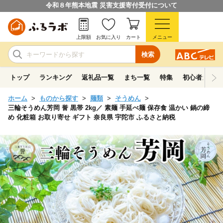
令和８年熊本地震 災害支援寄付受付について
上限額
お気に入り
カート
メニュー
検索
トップ
ランキング
返礼品一覧
まち一覧
特集
初心者ガイド
ホーム
ものから探す
麺類
そうめん
三輪そうめん芳岡 誉 黒帯 2kg／ 素麺 手延べ麺 保存食 温かい 鍋の締
め 化粧箱 お取り寄せ ギフト 奈良県 宇陀市 ふるさと納税