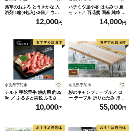
薬草のおふろ とうきかな 入
ハチミツ屋小谷 はちみつ 夏
浴剤 1箱(4包入)×2個／ ウェ
セット／ 百花蜜 国産 純粋 蜂
ルネスフーズ UDA 大和当帰
蜜 ハチミツ ハニー 非加熱 無
12,000
14,000
円
円
薬草 ハーブ リラックス スト
精製 贈答用 贈り物 奈良県 宇
レス解消 ボディケア 肌荒れ
陀市 ふるさと納税
改善 疲労回復 奈良県 宇陀市
奈良県宇陀市
奈良県宇陀市
チルド 宇陀里牛 焼肉用 約35
杉のキャンプテーブル／ ロ
0g ／ ふるさと納税 ふるさと
ー テーブル 折りたたみ 持ち
焼肉 牛肉 焼き肉用肉 ギフト
手付き おしゃれ 木製 机 杉
10,000
55,000
円
円
お肉 バーベキュー BBQ キャ
天然木 無垢 一枚板 耳付き イ
ンプ 黒毛和牛 お中元 暑中見
ンテリア キャンプ アウトド
舞い お土産 薄切り 切り落と
ア MORITO 森庄銘木産業 奈
し 正月 奈良県 宇陀市 光福久
良県 宇陀市 ふるさと納税