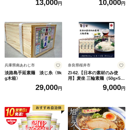
13,000
10,000
円
円
兵庫県南あわじ市
奈良県桜井市
淡路島手延素麺 淡じ糸〈9k
ZI-62.【日本の素材のみ使
g木箱〉
用】麦坐 三輪素麺（50g×5束
×4袋）
29,000
9,000
円
円