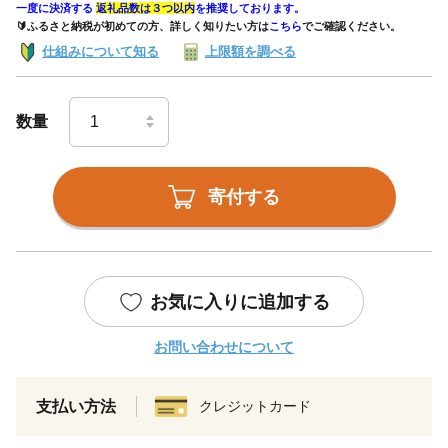
一度に決済する
返礼品数は３つ以内
を推奨しております。
🔰ふるさと納税が初めての方、詳しく知りたい方は
こちら
でご確認ください。
仕組みについて知る
上限額を調べる
数量
寄付する
お気に入りに追加する
お問い合わせについて
支払い方法
クレジットカード