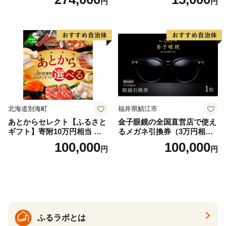
円
円
＞
北海道別海町
福井県鯖江市
あとからセレクト【ふるさと
金子眼鏡の全国直営店で使え
ギフト】寄附10万円相当 あ
るメガネ引換券（3万円相
とから選べる！ ギフト いく
当） Bronze
100,000
100,000
円
円
ら ほたて 海鮮 牛肉 別海町
ケーキ アイス （ 後から 選べ
る カタログ カタログポイン
ト カタログギフト あとから
カタログ あとからカタログ
ポイント あとからカタログ
ギフト ふるさと納税 ）
ふるラボとは