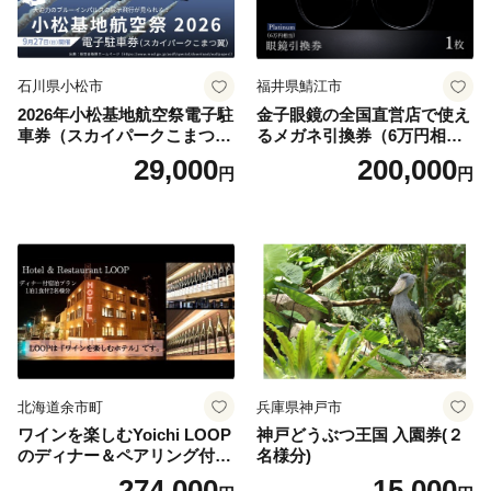
石川県小松市
福井県鯖江市
2026年小松基地航空祭電子駐
金子眼鏡の全国直営店で使え
車券（スカイパークこまつ
るメガネ引換券（6万円相
翼） 駐車場 シャトルバスの
当） Platinum
29,000
200,000
円
円
りばすぐ 石川県 小松市
北海道余市町
兵庫県神戸市
ワインを楽しむYoichi LOOP
神戸どうぶつ王国 入園券(２
のディナー＆ペアリング付宿
名様分)
泊プラン＜デラックスツイン
274,000
15,000