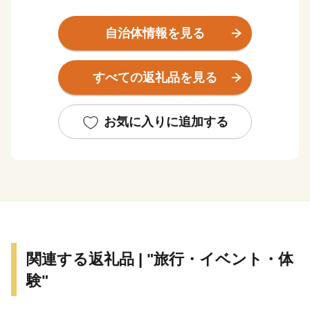
三重県伊賀市は忍者発祥の地として、忍者の歴史文化
や精神を継承するとともに、忍者を活かした観光やまち
自治体情報を見る
づくりに取り組んでいます。日本一、二の高石垣で知ら
れる伊賀上野城のふもとでは、誰もが忍者気分を味わえ
すべての返礼品を見る
る「伊賀上野ＮＩＮＪＡフェスタ」が開催され、秋には
この地で生まれた俳聖松尾芭蕉の業績を称える「芭蕉
祭」や、ユネスコ無形文化遺産に登録されたダンジリ行
お気に入りに追加する
事で有名な「上野天神祭」が行われるなど、歴史と文化
が香る自然豊かなまちです。
伊賀市には、四方を囲む伊賀盆地のきれいな水と豊か
な土壌に育まれた『伊賀米』、伊勢志摩サミットで用い
られた『伊賀酒』、希少価値の高い”肉の横綱”『伊賀
牛』、昔も今も人々を魅了する『伊賀焼』など、全国に
関連する返礼品 | "旅行・イベント・体
誇るブランド品がいっぱいあります！
験"