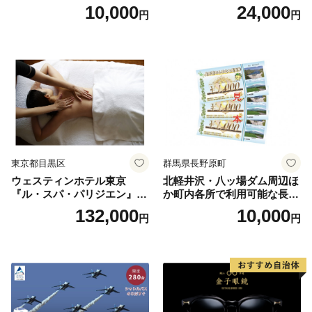
ランチブッフェ お食事券 大
10,000
24,000
円
円
人1名様分 関東 東京 ご利用
券 ランチ 昼食 食事券 レスト
ラン ブッフェ 東京都 お食事
券
東京都目黒区
群馬県長野原町
ウェスティンホテル東京
北軽井沢・八ッ場ダム周辺ほ
『ル・スパ・パリジエン』選
か町内各所で利用可能な長野
べるボディセラピー90分/1名
原町ふるさと感謝券（3,000
132,000
10,000
円
円
円分）【トラベル 観光 旅行
お土産 群馬県 長野原町 北軽
井沢】