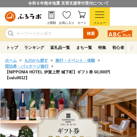
令和８年熊本地震 災害支援寄付受付について
上限額
お気に入り
カート
メニュー
検索
トップ
ランキング
返礼品一覧
まち一覧
特集
初心者ガイド
ホーム
ものから探す
旅行・イベント・体験
宿泊券・パッケージ旅行
【NIPPONIA HOTEL 伊賀上野 城下町】ギフト券 60,000円
【valu0012】