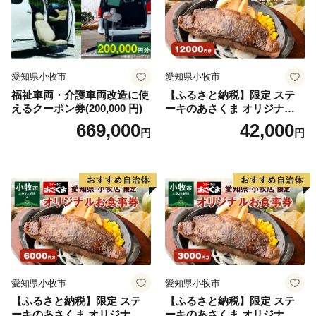
愛知県小牧市
愛知県小牧市
福祉車両・介護車両改造に使
【ふるさと納税】限定 ステ
えるクーポン券(200,000 円)
ーキのあさくま オリジナル
お食事券 12000円 お好きなメ
669,000
42,000
円
円
ニュー 好きなだけ コーンス
ープ カレー サラダ プリン ソ
フトクリーム デザート 愛知
県 小牧店 小牧市 チケット 送
料無料
愛知県小牧市
愛知県小牧市
【ふるさと納税】限定 ステ
【ふるさと納税】限定 ステ
ーキのあさくま オリジナル
ーキのあさくま オリジナル