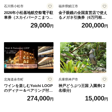
石川県小松市
福井県鯖江市
2026年小松基地航空祭電子駐
金子眼鏡の全国直営店で使え
車券（スカイパークこまつ
るメガネ引換券（6万円相
翼） 駐車場 シャトルバスの
当） Platinum
29,000
200,000
円
円
りばすぐ 石川県 小松市
北海道余市町
兵庫県神戸市
ワインを楽しむYoichi LOOP
神戸どうぶつ王国 入園券(２
のディナー＆ペアリング付宿
名様分)
泊プラン＜デラックスツイン
274,000
15,000
円
円
＞