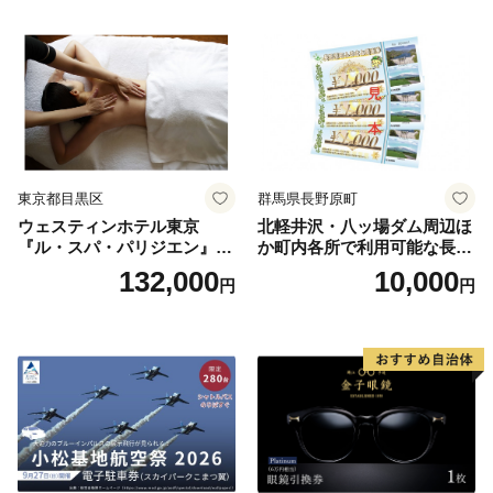
ラン ブッフェ 東京都 お食事
券
東京都目黒区
群馬県長野原町
ウェスティンホテル東京
北軽井沢・八ッ場ダム周辺ほ
『ル・スパ・パリジエン』選
か町内各所で利用可能な長野
べるボディセラピー90分/1名
原町ふるさと感謝券（3,000
132,000
10,000
円
円
円分）【トラベル 観光 旅行
お土産 群馬県 長野原町 北軽
井沢】