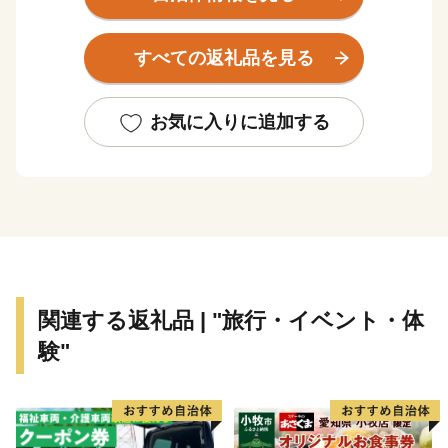
宇都宮線が市の南北に通り、矢板駅と片岡駅の2つの駅
を擁する大変交通の便の良いところでもあります。
すべての返礼品を見る
矢板市のシンボルでもある高原山には県民の森や八方ヶ
原があり、春・夏には新緑や約20万株のレンゲツツジの
群生、秋には素晴らしい紅葉や黄金色の稲穂に市の特産
お気に入りに追加する
物であるリンゴが実る風景、冬はスノーシューハイキン
グや雪遊び、満天の星空を楽しむことができます。
全国的に有名な観光地である日光や那須高原、県都の宇
都宮、いずれも車で1時間程度の場所に位置しているた
め、矢板市を拠点に栃木を満喫することもおすすめで
す。
関連する返礼品 | "旅行・イベント・体
験"