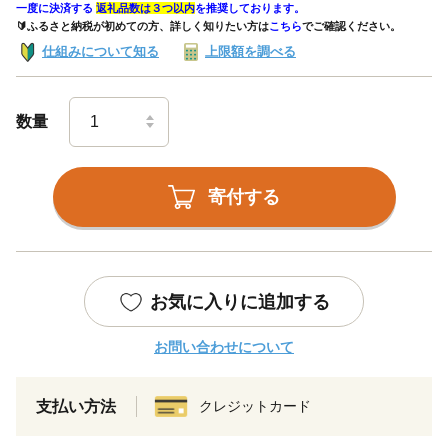
一度に決済する
返礼品数は３つ以内
を推奨しております。
🔰ふるさと納税が初めての方、詳しく知りたい方は
こちら
でご確認ください。
仕組みについて知る
上限額を調べる
数量
寄付する
お気に入りに追加する
お問い合わせについて
支払い方法
クレジットカード