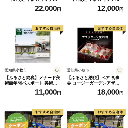
お食事券 6000円 お好きなメ
お食事券 3000円 お好きなメ
22,000
12,000
円
円
ニュー 好きなだけ コーンス
ニュー 好きなだけ コーンス
ープ カレー サラダ プリン ソ
ープ カレー サラダ プリン ソ
フトクリーム デザート 愛知
フトクリーム デザート 愛知
県 小牧店 小牧市 チケット 送
県 小牧店 小牧市 チケット 送
料無料
料無料
愛知県小牧市
愛知県小牧市
【ふるさと納税】メナード美
【ふるさと納税】ペア 食事
術館年間パスポート 美術館
券 コージーガーデンアザレ
メナード アート
ア アフタヌーン宝石箱 ホテ
11,000
18,000
円
円
ル特製 デザート 6種類 サン
ドウィッチ コーヒー または
紅茶 スイーツ アフタヌーン
ティー チケット 券 2名様分
お祝 誕生日 記念日 名鉄小牧
ホテル 愛知県 小牧市 送料無
料