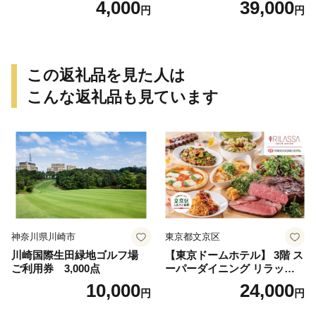
4,000
39,000
円
円
日 特別な日 完全個室 ノンア
ルコール スパークリングワ
イン 1本付き デザート ドリ
ンク セレブレ お食事券 愛知
県 小牧市 送料無料
この返礼品を見た人は
こんな返礼品も見ています
神奈川県川崎市
東京都文京区
川崎国際生田緑地ゴルフ場
【東京ドームホテル】 3階 ス
ご利用券 3,000点
ーパーダイニング リラッサ
ランチブッフェ お食事券 大
10,000
24,000
円
円
人1名様分 関東 東京 ご利用
券 ランチ 昼食 食事券 レスト