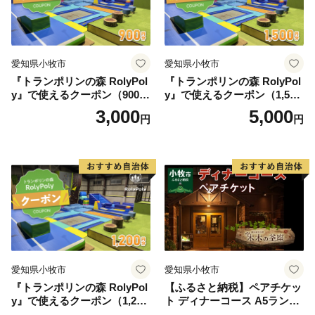
愛知県小牧市
愛知県小牧市
『トランポリンの森 RolyPol
『トランポリンの森 RolyPol
y』で使えるクーポン（900
y』で使えるクーポン（1,500
円）
円）
3,000
5,000
円
円
愛知県小牧市
愛知県小牧市
『トランポリンの森 RolyPol
【ふるさと納税】ペアチケッ
y』で使えるクーポン（1,200
ト ディナーコース A5ランク
円）
飛騨牛 コース 記念日 お誕生