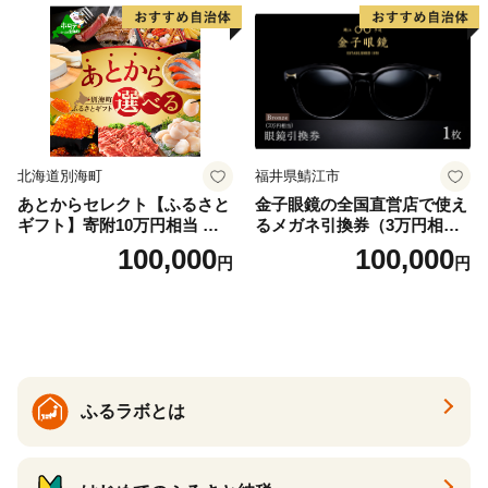
北海道別海町
福井県鯖江市
あとからセレクト【ふるさと
金子眼鏡の全国直営店で使え
ギフト】寄附10万円相当 あ
るメガネ引換券（3万円相
とから選べる！ ギフト いく
当） Bronze
100,000
100,000
円
円
ら ほたて 海鮮 牛肉 別海町
ケーキ アイス （ 後から 選べ
る カタログ カタログポイン
ト カタログギフト あとから
カタログ あとからカタログ
ポイント あとからカタログ
ギフト ふるさと納税 ）
ふるラボとは