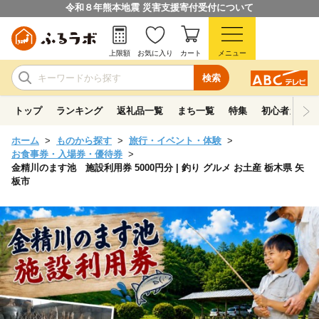
令和８年熊本地震 災害支援寄付受付について
上限額
お気に入り
カート
メニュー
検索
トップ
ランキング
返礼品一覧
まち一覧
特集
初心者ガイド
ホーム
ものから探す
旅行・イベント・体験
お食事券・入場券・優待券
金精川のます池 施設利用券 5000円分 | 釣り グルメ お土産 栃木県 矢
板市