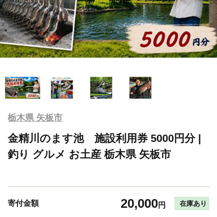
栃木県 矢板市
金精川のます池 施設利用券 5000円分 |
釣り グルメ お土産 栃木県 矢板市
20,000
寄付金額
在庫あり
円