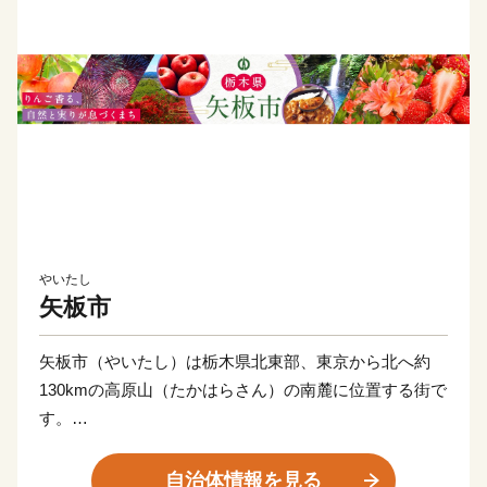
やいたし
矢板市
矢板市（やいたし）は栃木県北東部、東京から北へ約
130kmの高原山（たかはらさん）の南麓に位置する街で
す。
山岳地帯及び森林、里山に囲まれ、豊かな自然の恵みを
実感できる場所ですが、東北自動車道、国道4号線、JR
自治体情報を見る