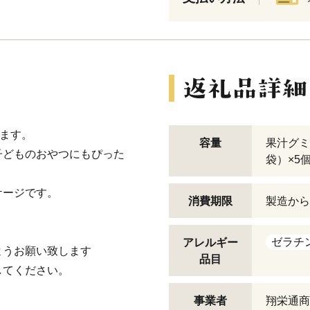
います。
容量
果汁グミ
子どものおやつにもぴった
袋）×5
ケージです。
消費期限
製造から
ゼラチ
アレルギー
ようお願い致します
品目
してください。
事業者
翔栄通商