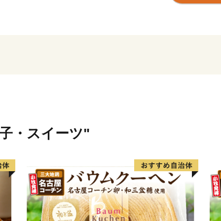
ぜひ、ご支援をお願いいた
■□■…………………………
藤枝市ふるさと納税係
TEL：050-1730-5447️（
※土日祝日､年末年始を除く
E-mail：fujieda@furusato-s
…………………………………
菓子・スイーツ"