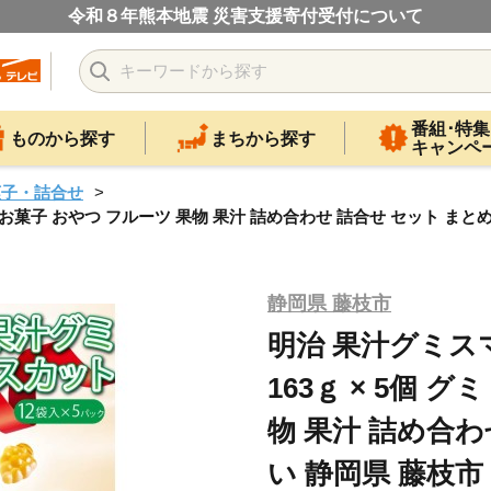
令和８年熊本地震 災害支援寄付受付について
番組･特集
ものから探す
まちから探す
キャンペ
菓子・詰合せ
ミ お菓子 おやつ フルーツ 果物 果汁 詰め合わせ 詰合せ セット まと
静岡県 藤枝市
明治 果汁グミス
163ｇ × 5個 
物 果汁 詰め合わ
い 静岡県 藤枝市