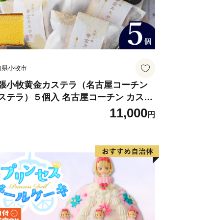
知県小牧市
張小牧黄金カステラ（名古屋コーチン
ステラ）５個入 名古屋コーチン カステ
 ザラメ 常温 愛知県 小牧市 アンプチベ
11,000
円
やぐま