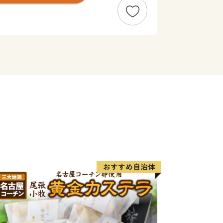
します。
…………………………
平日9：00～17：00）
upports.com
…………………■□■