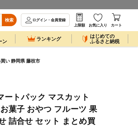
検索
ログイン・会員登録
上限額
お気に入り
カート
はじめての
ランキング
ーン
ふるさと納税
め買い 静岡県 藤枝市
マートパック マスカット
グミ お菓子 おやつ フルーツ 果
せ 詰合せ セット まとめ買