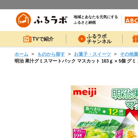
地域とあなたを元気にする
ふるさと納税
ふるラボ
TVで紹介
チャンネル
ホーム
ものから探す
お菓子・スイーツ
その他
明治 果汁グミスマートパック マスカット 163ｇ × 5個 グ