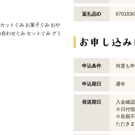
返礼品ID
6701830
カットぐみ お菓子ぐみ おや
め合わせぐみ セットぐみ グミ
申込条件
何度も申
申込期日
通年
発送期日
入金確認
※日付指
※長期不
ただきま