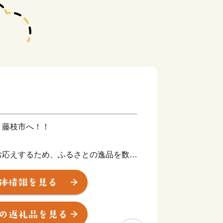
」藤枝市へ！！
お応えするため、ふるさとの逸品を数多
ー元⽇本代表 中⼭雅史選⼿、名波浩
め、数々の名選⼿を輩出した「サッカー
に有効に活⽤させていただきます。