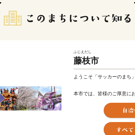
ふじえだし
藤枝市
ようこそ「サッカーのまち
本市では、皆様のご厚意に
く取り揃えました！
いただいたご寄附は、サッカ
選⼿、⻑⾕部誠選⼿をはじ
のまちづくり」の推進など