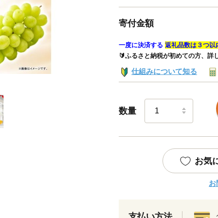
寄付金額
一度に決済する
返礼品数は３つ以
🔰ふるさと納税が初めての方、詳
仕組みについて知る
数量
お気
お
支払い方法