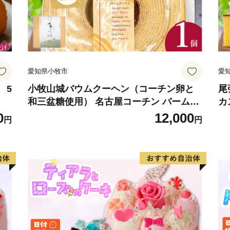
愛知県小牧市
愛
 5
小牧山城バウムクーヘン（コーチン卵と
尾
和三盆糖使用） 名古屋コーチン バームク
カ
ーヘン 和三盆 小牧銘菓 バウムクーヘン
ラ
0
12,000
円
円
常温 愛知県 小牧市 アンプチベアやぐま
ア