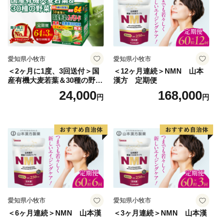
愛知県小牧市
愛知県小牧市
＜2ヶ月に1度、3回送付＞国
＜12ヶ月連続＞NMN 山本
産有機大麦若葉＆30種の野
漢方 定期便
菜 山本漢方 定期便
24,000
168,000
円
円
愛知県小牧市
愛知県小牧市
＜6ヶ月連続＞NMN 山本漢
＜3ヶ月連続＞NMN 山本漢