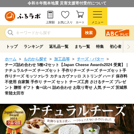
令和８年熊本地震 災害支援寄付受付について
上限額
お気に入り
カート
メニュー
検索
トップ
ランキング
返礼品一覧
まち一覧
特集
初心者ガイド
ホーム
ものから探す
加工品等
チーズ・バター
チーズ詰め合わせ 5種×2セット【Japan Cheese Awards2024 受賞】｜
ナチュラルチーズ チーズセット 手作りチーズ チーズ チーズセット手
作りチーズ モッツァレラ カチョカヴァッロ ストリング ハード 保存料
不使用 自家製 手作り チーズ セット チーズ工房 さけるチーズ プレゼ
ント 贈答 ギフト 食べ比べ 詰め合わせ お取り寄せ 人気 チーズ 茨城県
常陸太田市