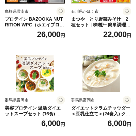
島根県雲南市
石川県かほく市
プロテイン BAZOOKA NUT
まつや とり野菜みそ汁 2
RITION WPC（ホエイプロテ
種セット | 味噌汁 簡単調理
イン）＜プレーン＞ 900g｜
お味噌 おみそ みそ とり野菜
26,000
22,000
円
円
バズーカ岡田監修・植物由来
時短料理 時短ごはん ご当地
の甘味料使用・国内製造 島
フリーズドライ
根県雲南市/株式会社アルプ
ロン [AIEN005]
群馬県富岡市
群馬県富岡市
美容プロテイン 温活ダイエ
ダイエットクラムチャウダー
ットスープセット (16食) 小
＜豆乳仕立て＞(24食入) クラ
分け スープ 食べ比べ セット
ムチャウダー 豆乳 ダイエッ
6,000
6,000
円
円
詰合せ クラムチャウダー チ
ト スープ プロテイン たんぱ
ゲ コーン ポタージュ トマト
く質 食物繊維 食品 F20E-799