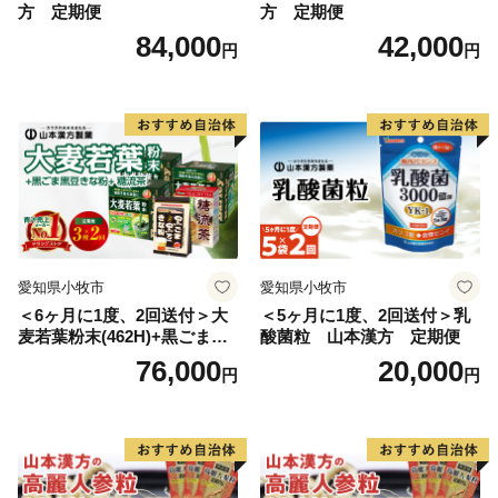
方 定期便
方 定期便
84,000
42,000
円
円
愛知県小牧市
愛知県小牧市
＜6ヶ月に1度、2回送付＞大
＜5ヶ月に1度、2回送付＞乳
麦若葉粉末(462H)+黒ごま黒
酸菌粒 山本漢方 定期便
豆きな粉+ 糖流茶 山本漢
76,000
20,000
円
円
方 定期便