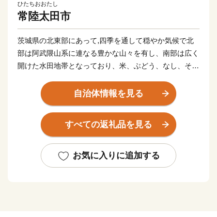
ひたちおおたし
常陸太田市
茨城県の北東部にあって,四季を通して穏やか気候で北
部は阿武隈山系に連なる豊かな山々を有し、南部は広く
開けた水田地帯となっており、米、ぶどう、なし、そば
などさまざまな農作物が生産され、自然豊かな恵み多き
ところです。また、佐竹氏や水戸徳川家に関する社寺や
自治体情報を見る
史跡が数多く残る歴史と文化を大切にしたまちです。そ
んな懐かしい風景や歴史に出会えるまち常陸太田市へぜ
すべての返礼品を見る
ひお越しください。
お気に入りに追加する