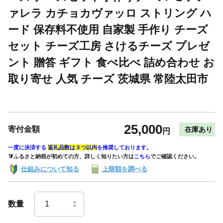
ァレラ カチョカヴァッロ ストリング ハ
ード 保存料不使用 自家製 手作り チーズ
セット チーズ工房 さけるチーズ プレゼ
ント 贈答 ギフト 食べ比べ 詰め合わせ お
取り寄せ 人気 チーズ 茨城県 常陸太田市
25,000
寄付金額
在庫あり
円
一度に決済する
返礼品数は３つ以内
を推奨しております。
🔰ふるさと納税が初めての方、詳しく知りたい方は
こちら
でご確認ください。
仕組みについて知る
上限額を調べる
数量