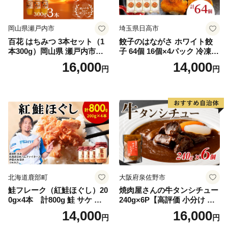
岡山県瀬戸内市
埼玉県日高市
百花 はちみつ 3本セット（1
餃子のはながさ ホワイト餃
本300g）岡山県 瀬戸内市産
子 64個 16個×4パック 冷凍
石黒農園 ヨーグルト パン 砂
中華 点心 B級グルメ ご当地
16,000
14,000
円
円
糖の代わり 香り高い いい香
野菜 おつまみ おかず 簡単調
り 季節の花の蜜 トンガリ容
理 時短 リピート 保存 豚肉
器入り
特製 ポーク 大きめ ジューシ
ー ギフト お取り寄せ 日高市
北海道鹿部町
大阪府泉佐野市
鮭フレーク（紅鮭ほぐし）20
焼肉屋さんの牛タンシチュー
0g×4本 計800g 鮭 サケ 鮭
240g×6P【高評価 小分け 惣
ほぐし サケフレーク シャケ
菜 牛たん 一人暮らし 冷凍】
14,000
16,000
円
円
フレーク 鮭フレーク