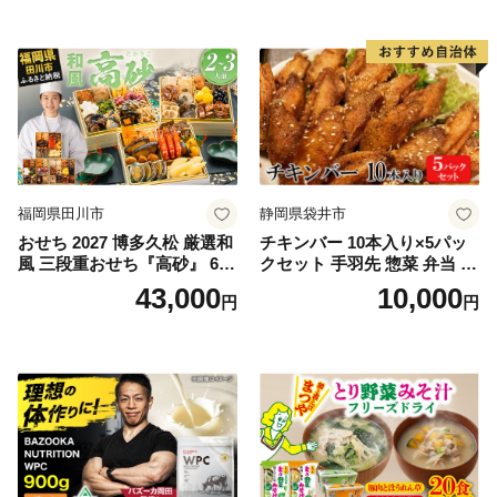
福岡県田川市
静岡県袋井市
おせち 2027 博多久松 厳選和
チキンバー 10本入り×5パッ
風 三段重おせち『高砂』 6.5
クセット 手羽先 惣菜 弁当 お
寸 3段重 2～3人前 おせち料
かず お酒 おつまみ ギフト キ
43,000
10,000
円
円
理 重箱 お正月 冷凍おせち 縁
ャンプ アウトドア キャンプ
起物 祝箸付 福岡 お節 オセチ
飯 保存食 非常食 鶏肉 肉 お
oseti osechi お祝い 迎春おせ
肉 鶏 人気 厳選 静岡県袋井市
ち 本格おせち おせち予約 年
末 年始 お取り寄せ 新春 贅沢
おせち こだわりおせち 惣菜
老舗おせち ふるさと納税お
せち 御節 お節料理 正月 調理
不要 おせち料理2027