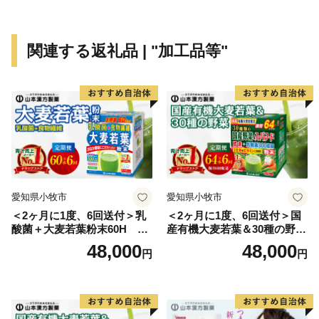
関連する返礼品 | "加工品等"
愛知県小牧市
愛知県小牧市
＜2ヶ月に1度、6回送付＞乳
＜2ヶ月に1度、6回送付＞国
酸菌＋大麦若葉粉末60H 山
産有機大麦若葉＆30種の野
本漢方 定期便
菜 山本漢方 定期便
48,000
48,000
円
円