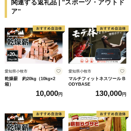
関連する返礼品 | "スポーツ・アウトド
まちに満ちていること。
ア"
５．内発型の地域産業がすくすくと育っているこ
と。
６．子どもたちが地域への愛着を育み、豊岡で世界
と出会っていること。
これらの状態を達成すれば、豊岡は世界で輝くことが
できるはずです。
私たちは、みんなの力を合せて目指す都市像に向かっ
愛知県小牧市
愛知県小牧市
ていきます。
乾燥薪 約20kg（10kg×2
マルチフィットネスツール B
箱）
ODYBASE
豊岡市長
10,000
130,000
円
円