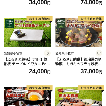
34,000
74,000
円
円
納可能 キャンプ アウトドア
ドア BBQ グランピング 極厚
BBQ グランピング ソロキャ
溝加工 アウトドア用品 キャ
ンプ 極厚 溝加工 アウトドア
ンプギア ソロ ソロキャンプ
用品 キャンプギア 鉄板料理
日本製
日本製 愛知県 送料無料
愛知県小牧市
愛知県小牧市
【ふるさと納税】アルミ 遮
【ふるさと納税】鍛冶屋の頓
熱板 テーブル イワタニ Fore
珍漢 ミガキのフライ鉄板
Winds Micro Camp Stove F
F220S アウトドア キャンプ
24,000
37,000
円
円
W-MS01専用 折り畳みテーブ
ソロ ソロキャンプ グランピ
ル コンパクト 軽量 堅牢 風防
ング BBQ フライパン 調理器
用切板 アウトドア キャンプ
具 ミガキ鉄板 日本製
ソロ ソロキャンプ グランピ
ング バーナー 風防 鍛冶屋の
頓珍漢 愛知県 小牧市 送料無
料