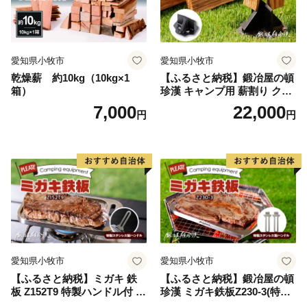
愛知県小牧市
愛知県小牧市
乾燥薪 約10kg（10kg×1
【ふるさと納税】鍛冶屋の頓
箱）
珍漢 キャンプ用 薪割り クサ
ビ 簡単に割れる 転びにくい
7,000
22,000
円
円
ソロキャンプ 女性 お子様 黒
色塗装 国内 自社工場 手作り
おうち時間 アウトドア お取
り寄せ 愛知県 小牧市 送料無
料
愛知県小牧市
愛知県小牧市
【ふるさと納税】ミガキ 鉄
【ふるさと納税】鍛冶屋の頓
板 Z152T9 特製ハンドル付 鍛
珍漢 ミガキ鉄板Z230-3(特製
冶屋の頓珍漢 メスティン収
ハンドル付)キャンプ アウト