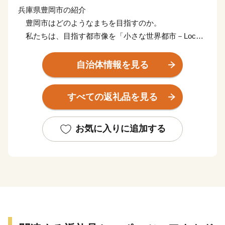
兵庫県豊岡市の紹介
豊岡市はどのようなまちを目指すのか。
私たちは、目指す都市像を「小さな世界都市－Local
＆Global City－」と定めました。「小さな」を
「Local」と訳しています。
自治体情報を見る
豊岡というローカルに深く根ざしながら、世界で輝き
「小さくてもいいのだ」という堂々とした態度のまちを
すべての返礼品を見る
創ろうということです。
豊岡が小さな世界都市となるためには、６つの条件が
必要であると考えています。
お気に入りに追加する
１．自然との共生が徹底されていること。
２．地域の歴史、伝統、文化が守られ、新しい工夫
が加わり、引き継がれていること。
３．優れた文化芸術が創造され、人々が楽しんでい
ること。
４．多様性を受け入れ、支え合うリベラルな気風が