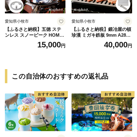
愛知県小牧市
愛知県小牧市
【ふるさと納税】五徳 ステ
【ふるさと納税】鍛冶屋の頓
ンレス スノーピーク HOME
珍漢 ミガキ鉄板 9mm A280T
&CAMP バーナー専用 専用
9 イワタニ 炉ばた大将 炙り
15,000
40,000
円
円
五徳 軽量 変形しにくい ずれ
や 専用 キャンプ ステンレス
にくい 滑り止め加工 錆びに
製ハンドル 栓抜き 簡易包装
くい 水洗い 曲げ加工 鍛冶屋
純国産製品 おうち時間 アウ
の頓珍漢 日本製 アウトドア
トドア お取り寄せ 送料無料
キャンプ 送料無料
この自治体のおすすめの返礼品