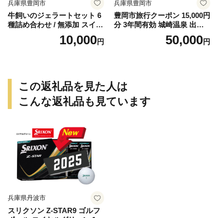
兵庫県豊岡市
兵庫県豊岡市
牛飼いのジェラートセット 6
豊岡市旅行クーポン 15,000円
種詰め合わせ / 無添加 スイー
分 3年間有効 城崎温泉 出石
ツ ジェラート シャーベット
竹野 神鍋 など 宿泊施設 飲食
10,000
50,000
円
円
アイスクリーム 卵 小麦粉不
店 観光施設 250施設以上で使
使用 手作り プレセント お土
える旅行券 「豊岡旅幸券」
産 贈り物 ギフト お取り寄せ
旅行 宿泊 旅 トラベルの チケ
【狩野牧場】
ット
この返礼品を見た人は
こんな返礼品も見ています
兵庫県丹波市
スリクソン Z-STAR9 ゴルフ