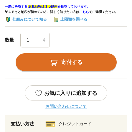
一度に決済する
返礼品数は３つ以内
を推奨しております。
🔰ふるさと納税が初めての方、詳しく知りたい方は
こちら
でご確認ください。
仕組みについて知る
上限額を調べる
数量
寄付する
お気に入りに追加する
お問い合わせについて
支払い方法
クレジットカード