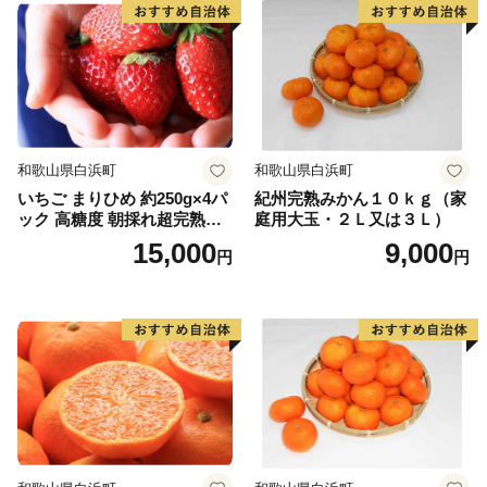
【お問い合わせ】
西都市役所 総合政策課
TEL 0570-03-1104
FAX 0983-43-3654
mail furusato@city.saito.lg.jp
和歌山県白浜町
和歌山県白浜町
いちご まりひめ 約250g×4パ
紀州完熟みかん１０ｋｇ（家
ック 高糖度 朝採れ超完熟ま
庭用大玉・２Ｌ又は３Ｌ）
りひめ 1月以降発送分
15,000
9,000
円
円