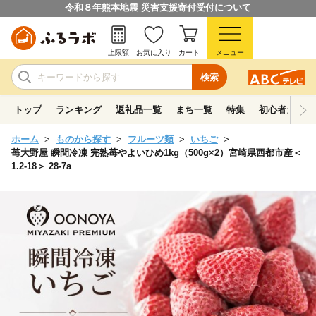
令和８年熊本地震 災害支援寄付受付について
上限額
お気に入り
カート
メニュー
検索
トップ
ランキング
返礼品一覧
まち一覧
特集
初心者ガイド
ホーム
ものから探す
フルーツ類
いちご
苺大野屋 瞬間冷凍 完熟苺やよいひめ1kg（500g×2）宮崎県西都市産＜
1.2-18＞ 28-7a