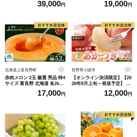
39,000
19,000
円
円
王 2房(1房480g以上) 化粧箱
だもの 果実 旬の果物 旬のフ
入り 岡山県産 国産 フルーツ
ルーツ 香川 香川県 東かがわ
果物 ギフト
市
北海道上富良野町
長野県小諸市
赤肉メロン 2玉 厳選 秀品 特4
【オンライン決済限定】【20
サイズ 富良野 北海道 各2kg
26年8月上旬～発送予定】 先
～2.6kg 2玉 セット ファーム
行予約 「浅間水蜜桃プレミ
17,000
12,000
円
円
富良野 メロン めろん 果物 く
アム」 もも あかつき 秀品 約
だもの フルーツ デザート 旬
2kg 5～9玉 贈答品 ふるさと
の果物 旬のフルーツ
納税 果物 桃 フルーツ モモ
果肉 長野県産 小諸市