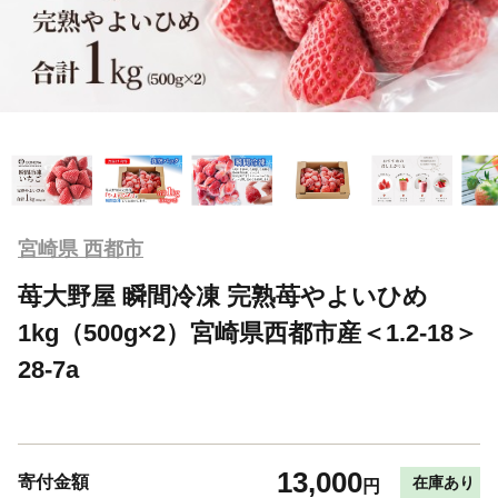
宮崎県 西都市
苺大野屋 瞬間冷凍 完熟苺やよいひめ
1kg（500g×2）宮崎県西都市産＜1.2-18＞
28-7a
13,000
寄付金額
在庫あり
円