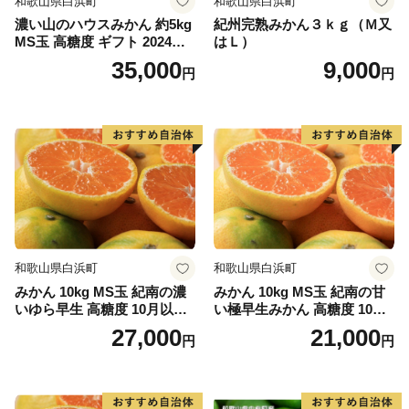
和歌山県白浜町
和歌山県白浜町
濃い山のハウスみかん 約5kg
紀州完熟みかん３ｋｇ（Ｍ又
MS玉 高糖度 ギフト 2024年7
はＬ）
月以降発送分
35,000
9,000
円
円
和歌山県白浜町
和歌山県白浜町
みかん 10kg MS玉 紀南の濃
みかん 10kg MS玉 紀南の甘
いゆら早生 高糖度 10月以降
い極早生みかん 高糖度 10月
発送 マルチ被覆栽培
以降発送 マルチ被覆栽培
27,000
21,000
円
円