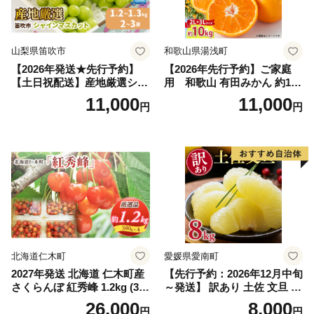
山梨県笛吹市
和歌山県湯浅町
【2026年発送★先行予約】
【2026年先行予約】ご家庭
【土日祝配送】産地厳選シャ
用 和歌山 有田みかん 約10k
インマスカット1.2kg～1.3kg
g (2L、3Lサイズ)【湯浅町】
11,000
11,000
円
円
（2房～3房）※沖縄・離島配
_ZJ6079
送不可※ 106-003-sku02-26y
｜シャインマスカット 発送
笛吹市 山梨県 フルーツ 果物
ぶどう 葡萄 大粒 シャインマ
スカット おすすめ シャイン
マスカット 贈答 ギフト 産地
笛吹市 シャインマスカット
笛吹 葡萄 国産 ぶどう 人気
国産 1.2kg 先行｜
北海道仁木町
愛媛県愛南町
2027年発送 北海道 仁木町産
【先行予約：2026年12月中旬
さくらんぼ 紅秀峰 1.2kg (300
～発送】 訳あり 土佐 文旦 8k
g×4パック) Lサイズ以上 旬
g (Mサイズ以上サイズミック
26,000
8,000
円
円
桜桃 産地直送 サクランボ チ
ス) 8000円 わけあり ぶんた