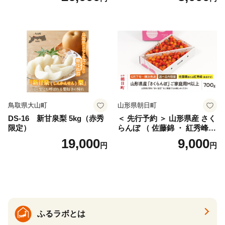
ェリー フルーツ 果物 果物類
ん みかん mikan 蜜柑 ミカン
仁木町 仁木 [松山商店]
土佐文旦 家庭用 産地直送 国
産 農家直送 期間限定 特産品
サイズミックス くらもとフ
ァーム 愛南町 愛媛県
鳥取県大山町
山形県朝日町
DS-16 新甘泉梨 5kg（赤秀
＜ 先行予約 ＞ 山形県産 さく
限定）
らんぼ （ 佐藤錦 ・ 紅秀峰
） ご家庭用 M以上 700g 【20
19,000
9,000
円
円
26年6月下旬から7月上旬発
送】 山形県 果物 フルーツ 初
夏 夏 送料無料
ふるラボとは