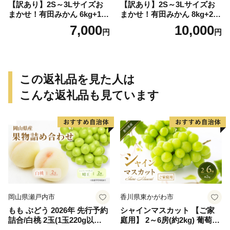
【訳あり】2S～3Lサイズお
【訳あり】2S～3Lサイズお
まかせ！有田みかん 6kg+1kg
まかせ！有田みかん 8kg+2kg
保証分 11月から12月下旬ま
保証分 11月から12月下旬ま
7,000
10,000
円
円
でに順次発送致します。 / 訳
でに順次発送致します。 / 訳
ありみかん 有田みかん みか
ありみかん 有田みかん みか
ん ミカン 蜜柑 柑橘 温州みか
ん ミカン 蜜柑 柑橘 温州みか
ん 和歌山 ご家庭用
ん 和歌山 ご家庭用
この返礼品を見た人は
こんな返礼品も見ています
岡山県瀬戸内市
香川県東かがわ市
もも ぶどう 2026年 先行予約
シャインマスカット 【ご家
詰合/白桃 2玉(1玉220g以
庭用】 2～6房(約2kg) 葡萄 ぶ
上)・シャインマスカット 晴
どう ブドウ フルーツ 果物 く