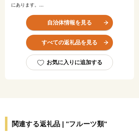
にあります。
かつては古代日向の都として栄え、『古事記』『日本書
紀』に登場する伝承地が市内に数多く残るとともに、日
自治体情報を見る
本最大の319基の古墳が集まる国の特別史跡「西都原
（さいとばる）古墳群」や、天正遣欧少年使節の正使と
すべての返礼品を見る
してローマ法王に謁見した伊東マンショが誕生した国の
史跡「都於郡（とのこおり）城跡」があるなど歴史ロマ
ンあふれるまちです。
お気に入りに追加する
西都原台地には、春は桜・菜の花が、秋はコスモス約
300万本が咲き誇り、年間約100万人の観光客が訪れる
県内でも有数の観光地です。また、野球やサッカーをは
じめとした多くのプロ・アマチュアチームのスポーツキ
ャンプ地としても知られています。
温暖な気候と豊かな大地から生み出される農畜産物は、
全国でも高く評価されています。
関連する返礼品 | "フルーツ類"
ーーーーーーーーー