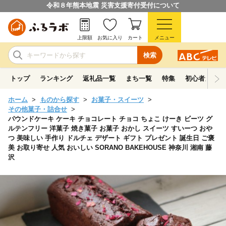
令和８年熊本地震 災害支援寄付受付について
上限額
お気に入り
カート
メニュー
検索
トップ
ランキング
返礼品一覧
まち一覧
特集
初心者ガイド
ホーム
ものから探す
お菓子・スイーツ
その他菓子・詰合せ
パウンドケーキ ケーキ チョコレート チョコ ちょこ けーき ビーツ グ
ルテンフリー 洋菓子 焼き菓子 お菓子 おかし スイーツ すいーつ おや
つ 美味しい 手作り ドルチェ デザート ギフト プレゼント 誕生日 ご褒
美 お取り寄せ 人気 おいしい SORANO BAKEHOUSE 神奈川 湘南 藤
沢