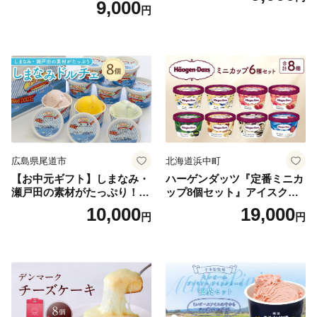
9,000
円
広島県尾道市
北海道浜中町
【お中元ギフト】しまなみ・
ハーゲンダッツ『定番ミニカ
瀬戸田の素材がたっぷり！ジ
ップ8個セット』アイスクリ
ェラート8個
ーム アイス スイーツ デザー
10,000
19,000
円
円
ト_H0016-104