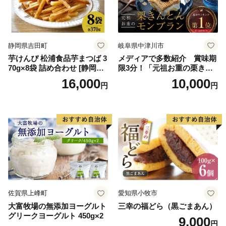
紅イモ 塩ちんすこう 沖縄シ
ークヮーサー 沖縄黒糖 琉球
ロイヤルミルクティ 沖縄パ
イン
静岡県吉田町
岐阜県中津川市
芋けんぴ 松浦食品芋まつば 3
メディアで多数紹介 賞味期
70g×8袋 詰め合わせ [静岡伊
限3分！「元祖お重の栗きん
勢丹(松浦食品) 静岡県 吉田町
とんモンブラン」 【未来の
16,000
10,000
円
円
22424274] 芋ケンピ セット
ご褒美】スイーツ 栗 モンブ
小袋 個包装 小分け
ラン くりきんとん デザート
ご褒美 お取り寄せ くり お菓
子 菓子 F4N-2298
佐賀県上峰町
愛知県小牧市
大富牧場の無添加ヨーグルト
三幸の福どら（黒ごまあん）
グリークヨーグルト 450g×2
9,000
円