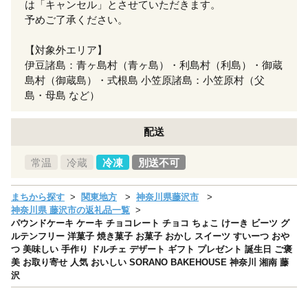
は「キャンセル」とさせていただきます。
予めご了承ください。
【対象外エリア】
伊豆諸島：青ヶ島村（青ヶ島）・利島村（利島）・御蔵
島村（御蔵島）・式根島 小笠原諸島：小笠原村（父
島・母島 など）
配送
常温
冷蔵
冷凍
別送不可
まちから探す
関東地方
神奈川県藤沢市
神奈川県 藤沢市の返礼品一覧
パウンドケーキ ケーキ チョコレート チョコ ちょこ けーき ビーツ グ
ルテンフリー 洋菓子 焼き菓子 お菓子 おかし スイーツ すいーつ おや
つ 美味しい 手作り ドルチェ デザート ギフト プレゼント 誕生日 ご褒
美 お取り寄せ 人気 おいしい SORANO BAKEHOUSE 神奈川 湘南 藤
沢