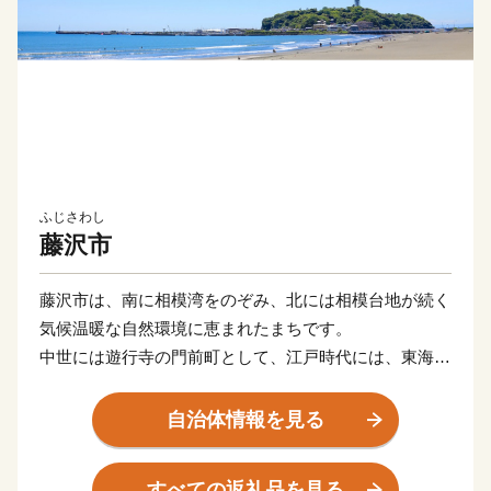
ふじさわし
藤沢市
藤沢市は、南に相模湾をのぞみ、北には相模台地が続く
気候温暖な自然環境に恵まれたまちです。
中世には遊行寺の門前町として、江戸時代には、東海道
五十三次の六番目の「藤沢宿」、江の島詣の足場として
も賑わいを見せました。
自治体情報を見る
マリンスポーツの舞台となる湘南の海、賑わうビーチ、
史跡・名所があふれる江の島、４つの大学、ショッピン
すべての返礼品を見る