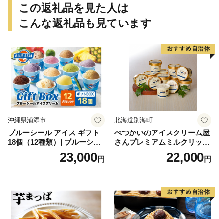
この返礼品を見た人は
こんな返礼品も見ています
沖縄県浦添市
北海道別海町
ブルーシール アイス ギフト
べつかいのアイスクリーム屋
18個（12種類）| ブルーシー
さんプレミアムミルクリッチ
ルアイス ブルーシールアイ
12個（AP-01）（ 北海道アイ
23,000
22,000
円
円
スクリーム 着日指定可能 送
ス 北海道産アイス アイス ア
料無料 ジェラート 沖縄県 バ
イススイーツ アイスクリー
ースデー 贈り物 プレゼント
ム 北海道産アイスクリーム
誕生日 カップ 詰め合わせ バ
道産アイス 道産アイスクリ
ラエティ | バニラ チョコレー
ーム ギフト 詰合せ 詰め合わ
ト ストロベリー ピスタチオ
せ ふるさと納税 ）
バニラ＆クッキー ウベ 沖縄