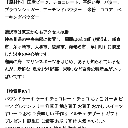
【原材料】 国産ビーツ、チョコレート、平飼い卵、バター、
ブラウンシュガー、アーモンドパウダー 、米粉、ココア、ベ
ーキングパウダー
藤沢市は東京からもアクセス抜群！
神奈川県の中央南部に位置し、周囲は6市1町（横浜市、鎌倉
市、茅ヶ崎市、大和市、綾瀬市、海老名市、寒川町）に隣接
した湘南の中心地です。
湘南の海、マリンスポーツをはじめ、あまり知られていませ
んが、新鮮な｢魚介｣や｢野菜・果物｣など自慢の特産品がいっ
ぱいです！
【検索用KY】
パウンドケーキ ケーキ チョコレート チョコ ちょこ けーき ビ
ーツ グルテンフリー 洋菓子 焼き菓子 お菓子 おかし スイーツ
すいーつ おやつ 美味しい 手作り ドルチェ デザート ギフト
プレゼント 誕生日 ご褒美 お取り寄せ 人気 おいしい