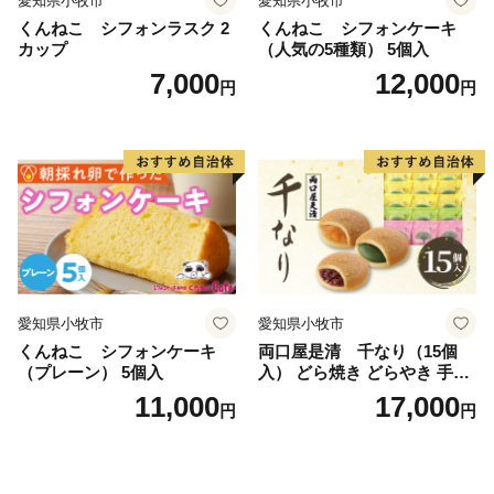
愛知県小牧市
愛知県小牧市
くんねこ シフォンラスク 2
くんねこ シフォンケーキ
カップ
（人気の5種類） 5個入
7,000
12,000
円
円
愛知県小牧市
愛知県小牧市
くんねこ シフォンケーキ
両口屋是清 千なり（15個
（プレーン） 5個入
入） どら焼き どらやき 手土
産 お土産 土産 丹波大納言小
11,000
17,000
円
円
豆 抹茶 林檎 りんご 慶事 お
祝い 法事 法要 詰め合わせ お
取り寄せ 瓢箪 豊臣秀吉 焼印
個包装 贈り物 老舗 お茶菓子