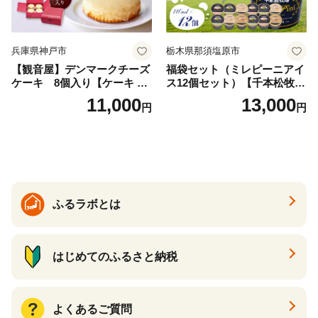
兵庫県神戸市
栃木県那須塩原市
【観音屋】デンマークチーズ
福袋セット（ミレピーニアイ
ケーキ 8個入り【ケーキ チ
ス12個セット）【千本松牧
ーズケーキ 人気スイーツ お
場】 ns025-014-12 【デザー
11,000
13,000
円
円
すすめスイーツ 神戸スイー
ト 詰め合わせ ギフト】
ツ 新感覚チーズケーキ おす
すめケーキ 兵庫県 神戸市 D0
910-17】
ふるラボとは
はじめてのふるさと納税
よくあるご質問