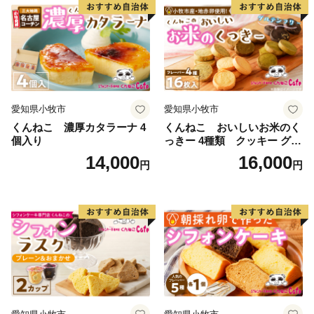
愛知県小牧市
愛知県小牧市
くんねこ 濃厚カタラーナ 4
くんねこ おいしいお米のく
個入り
っきー 4種類 クッキー グル
テンフリー
14,000
16,000
円
円