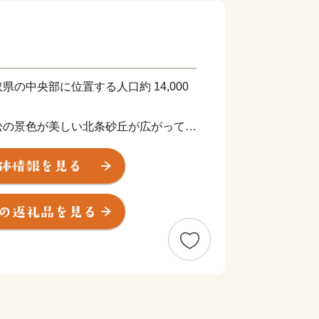
の中央部に位置する人口約 14,000
松の景色が美しい北条砂丘が広がってお
地帯の丘陵地があり、豊かな自然に囲ま
し、スイカ、ぶどう、らっきょう、長芋
産物が生み出されています。
」の作者である青山剛昌氏の出身地であ
装飾が施されたコナン駅（JR 由良
蔵物や作品が展示された
め、駅から青山剛昌ふるさと館までの約