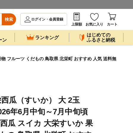
検索
ログイン・会員登録
上限額
お気に入り
カート
はじめての
ランキング
ーン
ふるさと納税
物 フルーツ くだもの 鳥取県 北栄町 おすすめ 人気 送料無
西瓜（すいか） 大 2玉
026年6月中旬～7月中旬頃
 西瓜 スイカ 大栄すいか 果