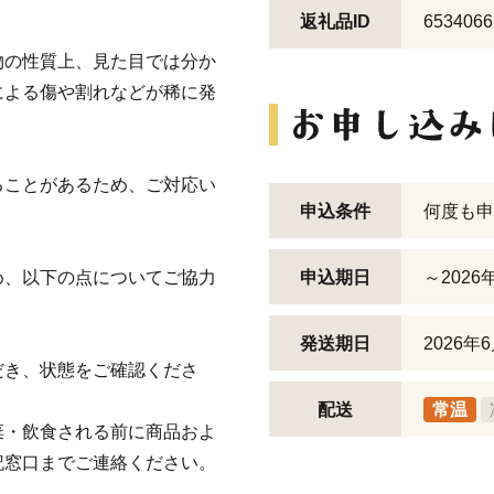
返礼品ID
6534066
物の性質上、見た目では分か
による傷や割れなどが稀に発
ることがあるため、ご対応い
申込条件
何度も申
め、以下の点についてご協力
申込期日
～2026
発送期日
2026
だき、状態をご確認くださ
配送
常温
棄・飲食される前に商品およ
記窓口までご連絡ください。