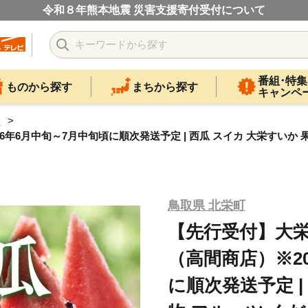
令和８年熊本地震 災害支援寄付受付について
番組･特集
ものから探す
まちから探す
キャンペ
カ
年6月中旬～7月中旬頃に順次発送予定 | 西瓜 スイカ 大栄すいか 果
鳥取県 北栄町
【先行受付】大栄
（高間商店）※2
に順次発送予定 |