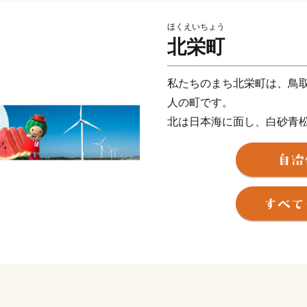
ほくえいちょう
北栄町
私たちのまち北栄町は、鳥取県
人の町です。
北は日本海に面し、白砂青
り、南は大山を望む黒ぼく
れています。
この豊かな自然環境を生か
などさまざまな魅力ある農
また、漫画「名探偵コナン
り、
駅構内に「名探偵コナン」の
駅）や青山氏の思い出の所
青山剛昌ふるさと館をはじ