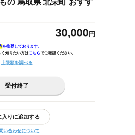
もの 鳥取県 北栄町 おすす
30,000
円
内
を推奨しております。
しく知りたい方は
こちら
でご確認ください。
上限額を調べる
受付終了
に入りに追加する
問い合わせについて