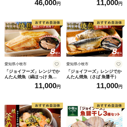
46,000
11,000
円
円
愛知県小牧市
愛知県小牧市
「ジョイフーズ」レンジでか
「ジョイフーズ」レンジでか
んたん焼魚（縞ほっけ 魚醤
んたん焼魚（さば 魚醤干）
干）
11,000
11,000
円
円