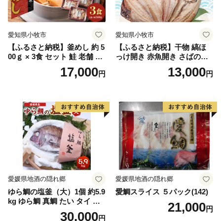
愛知県小牧市
愛知県小牧市
【ふるさと納税】釜めし 約 5
【ふるさと納税】干物 縞ほ
00ｇ × 3食 セット 鮭 老舗 急
っけ開き 赤魚開き さばの開
速冷凍 レンチン 時短 簡単調
き 魚醤干し 3種 セット 詰め
17,000
13,000
円
円
理 食品 加工品 海鮮 手作り
合わせ 魚 おかず 肉厚 おいし
ほくほく ご飯 お弁当 おにぎ
い さば 赤魚 縞ホッケ ジョイ
り お茶漬け お取り寄せ お取
フーズ 魚貝類 お取り寄せ お
り寄せグルメ 愛知県 小牧市
取り寄せグルメ 魚醤 ナンプ
送料無料
ラー 愛知県 小牧市 冷凍 送料
無料
愛媛県地酒の隠れ郷
愛媛県地酒の隠れ郷
ゆら鯛の塩釜（大）1個 約5.9
愛鯛スライス ５パック(142)
kg ゆら鯛 真鯛 たい タイ 鯛
21,000
円
塩釜焼き 塩釜 魚 魚介類 海鮮
30,000
円
祝い事 お祝い ハレの日 食品