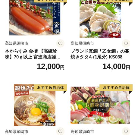
分け パック 国産 セット お茶
漬け 時短 簡単 お手軽 人気
惣菜 海の幸 刺し身 漬け 丼
加工品 冷凍 みなみ丸 高知県
須崎市 MM015_x2
高知県須崎市
高知県須崎市
本からすみ 金撰 【高級珍
ブランド真鯛「乙女鯛」の藁
味】70ｇ以上 宮進商店謹製
焼きタタキ(1尾分) KS038
MS004
12,000
14,000
円
円
高知県須崎市
高知県須崎市