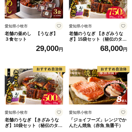
高級カンパチ 「須崎勘八」お刺身用 半身
期間限定でしんじょう君のお礼状が付いてくる！その他
の返礼品を見る
愛知県小牧市
愛知県小牧市
老舗の釜めし 【うなぎ】
老舗のうなぎ 【きざみうな
３食セット
ぎ】15袋セット（秘伝のタレ
付）
29,000
68,000
円
円
愛知県小牧市
愛知県小牧市
老舗のうなぎ 【きざみうな
「ジョイフーズ」レンジでか
ぎ】10袋セット（秘伝のタレ
んたん焼魚（赤魚 魚醤干）
付）