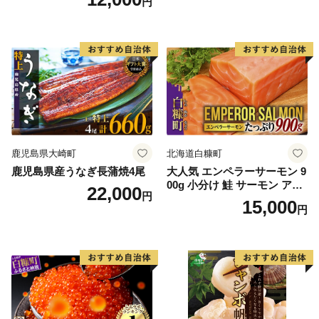
円
鹿児島県大崎町
北海道白糠町
鹿児島県産うなぎ長蒲焼4尾
大人気 エンペラーサーモン 9
00g 小分け 鮭 サーモン アト
22,000
円
ランティックサーモン 水産
15,000
円
庁長官賞 受賞 さけ シャケ し
ゃけ sake カルパッチョ ソテ
ー レアステーキ 人気 高級 大
満足 美味しい 贈答 生食用 刺
身 お刺身 刺し身 魚介類 海鮮
冷凍 厚切り 薄切り ふるさと
納税 ふるさとチョイス チョ
イス 北海道 白糠町