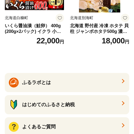
北海道白糠町
北海道別海町
いくら醤油漬（鮭卵） 400g
北海道 野付産 冷凍 ホタテ 貝
(200g×2パック) イクラ 小分
柱 ジャンボホタテ500g 濃厚
け いくら醤油漬 鮭いくら い
な旨味と甘み （ほたて ホタ
22,000
18,000
円
円
くら醤油漬け 鮭 鮭卵 ikura
テ 帆立 貝柱 ホタテ貝柱 大玉
醤油いくら 冷凍いくら いく
大粒 北海道 別海 野付 ふるさ
ら北海道 醤油鮭いくら 人気
と納税）
大好評品 北海道 白糠町
ふるラボとは
はじめてのふるさと納税
よくあるご質問