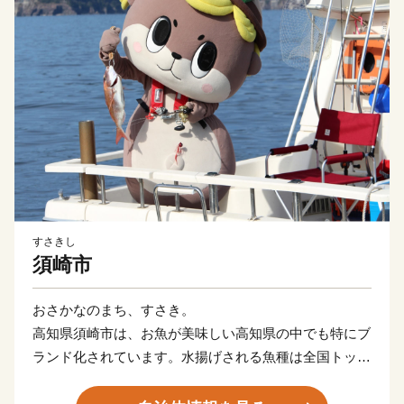
すさきし
須崎市
おさかなのまち、すさき。
高知県須崎市は、お魚が美味しい高知県の中でも特にブ
ランド化されています。水揚げされる魚種は全国トップ
クラス！季節ごとに様々な種類の魚貝類が水揚げされま
す。 池ノ浦や久通で捕れる伊勢えびや、養殖漁業発祥