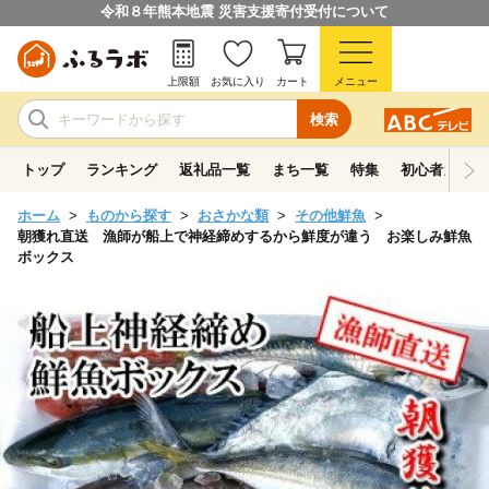
令和８年熊本地震 災害支援寄付受付について
上限額
お気に入り
カート
メニュー
検索
トップ
ランキング
返礼品一覧
まち一覧
特集
初心者ガイド
ホーム
ものから探す
おさかな類
その他鮮魚
朝獲れ直送 漁師が船上で神経締めするから鮮度が違う お楽しみ鮮魚
ボックス