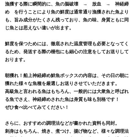
漁獲する際に瞬間的に、魚の脳破壊 → 放血 → 神経締
め を行うことにより魚の鮮度は通常通り漁獲された魚より
も、旨み成分がたくさん残っており、魚の味、身質ともに同
じ魚とは思えない違いが出ます。
鮮度を保つためには、徹底された温度管理も必要となってく
るため、発送する際の梱包にも細心の注意をしてお送りして
おります。
朝獲れ！船上神経締め鮮魚ボックスの内容は、その日の朝に
獲れた様々な魚種を厳選しお送りさせていただきます。
高級魚と言われる魚はもちろん、一般的には大衆魚と呼ばれ
る魚でさえ、神経締めされた魚は身質も味も別格です！
ぜひ食べ比べてみてください！
さらに、おすすめの調理法などが書かれた資料も同封。
刺身はもちろん、焼き、煮つけ、揚げ物など、様々な調理法