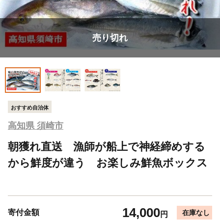
売り切れ
おすすめ自治体
高知県 須崎市
朝獲れ直送 漁師が船上で神経締めする
から鮮度が違う お楽しみ鮮魚ボックス
14,000
寄付金額
在庫なし
円