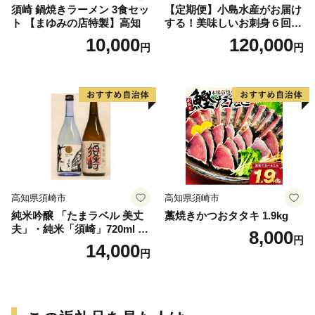
須崎 鍋焼きラーメン 3食セッ
【定期便】小島水産がお届け
ト 【まゆみの店特製】高知
する！美味しいお刺身６回コ
ース
10,000
120,000
円
円
高知県須崎市
高知県須崎市
純米吟醸 「たまラベル 美丈
藁焼きかつおタタキ 1.9kg
夫」・純米「須崎」720ml ２
8,000
円
本セット TH0561
14,000
円