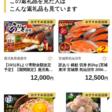
この返礼品を見た人は
こんな返礼品も見ています
鹿児島県鹿屋市
宮城県気仙沼市
【10/1(木)より寄附金額改定
訳あり 銀鮭 切身 約2kg [宮城
予定】【期間限定】鹿児島県
東洋 宮城県 気仙沼市 205649
大隅産うなぎ蒲焼4尾（400
91] 鮭 魚介類 海鮮 訳アリ 規
12,000
12,500
円
円
g） KN007-023
格外 不揃い さけ サケ 鮭切身
シャケ 切り身 冷凍 家庭用 お
かず 弁当 支援 サーモン 銀鮭
切り身 魚 わけあり