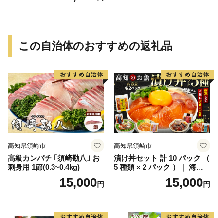
冷蔵 宝水産 国産 由良半島 愛
媛県【えひめの町（超）推
し！（愛南町）】(295)
この自治体のおすすめの返礼品
高知県須崎市
高知県須崎市
高級カンパチ ｢須崎勘八｣ お
漬け丼セット 計 10 パック （
刺身用 1節(0.3~0.4kg)
5 種類 × 2 パック ）｜ 海鮮
醤油 漬け 10 セット 藁焼き
15,000
15,000
円
円
鰹 タタキ かつお カツオ サバ
さば 鯖 真鯛 鯛 たい タイ カ
ンパチ 勘八 ブリ 鰤 詰合せ
セット 惣菜 海鮮丼 お刺身 小