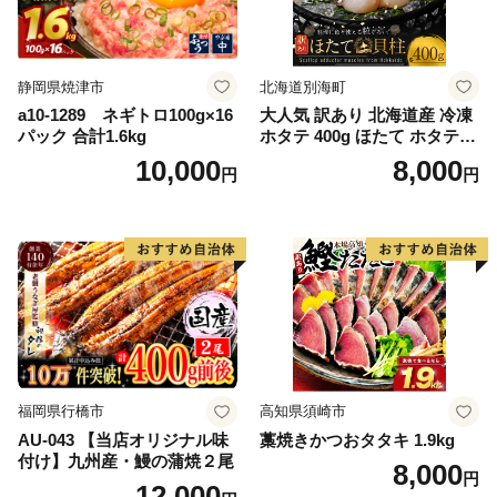
静岡県焼津市
北海道別海町
a10-1289 ネギトロ100g×16
大人気 訳あり 北海道産 冷凍
パック 合計1.6kg
ホタテ 400g ほたて ホタテ
帆立 貝柱 海鮮 魚介類 刺身
10,000
8,000
円
円
大粒 天然 海鮮 ランキング 大
人気 人気 おすすめ 訳あり ）
福岡県行橋市
高知県須崎市
AU-043 【当店オリジナル味
藁焼きかつおタタキ 1.9kg
付け】九州産・鰻の蒲焼２尾
8,000
円
12,000