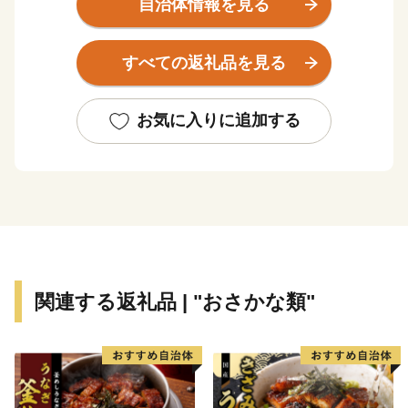
自治体情報を見る
の地野見湾の鯛やカンパチ、季節限定で食べられるメジ
カの刺身も人気を集め、鮮度抜群の魚貝類を楽しめま
すべての返礼品を見る
す。また、黒潮の恵みをたっぷり受けた柑橘類、野菜も
絶品です。
お気に入りに追加する
★ABCテレビ「頂！キッチン」で【須崎勘八】を特
集！
👉「頂！キッチン」×ふるラボ限定レシピ付き 須崎勘八
の返礼品はこちら
★ABCテレビの日本全国の食探求番組「ふるさと研究
所 ふるラボ」で須崎の食を特集！
関連する返礼品 | "おさかな類"
番組特設ページはこちら！
★ABCテレビ・テレビ朝日系列「朝だ！生です旅サラ
ダ」で【須崎勘八】が紹介されました！
高級カンパチ 「須崎勘八」お刺身用１節 （ぬた付）