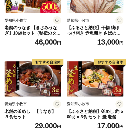
愛知県小牧市
愛知県小牧市
老舗のうなぎ 【きざみうな
【ふるさと納税】干物 縞ほ
ぎ】10袋セット（秘伝のタレ
っけ開き 赤魚開き さばの開
付）
き 魚醤干し 3種 セット 詰め
46,000
13,000
円
円
合わせ 魚 おかず 肉厚 おいし
い さば 赤魚 縞ホッケ ジョイ
フーズ 魚貝類 お取り寄せ お
取り寄せグルメ 魚醤 ナンプ
ラー 愛知県 小牧市 冷凍 送料
無料
愛知県小牧市
愛知県小牧市
老舗の釜めし 【うなぎ】
【ふるさと納税】釜めし 約 5
３食セット
00ｇ × 3食 セット 鮭 老舗 急
速冷凍 レンチン 時短 簡単調
29,000
17,000
円
円
理 食品 加工品 海鮮 手作り