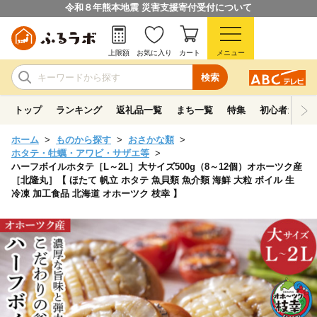
令和８年熊本地震 災害支援寄付受付について
上限額
お気に入り
カート
メニュー
検索
トップ
ランキング
返礼品一覧
まち一覧
特集
初心者ガイド
ホーム
ものから探す
おさかな類
ホタテ・牡蠣・アワビ・サザエ等
ハーフボイルホタテ［L～2L］大サイズ500g（8～12個）オホーツク産
［北隆丸］【 ほたて 帆立 ホタテ 魚貝類 魚介類 海鮮 大粒 ボイル 生
冷凍 加工食品 北海道 オホーツク 枝幸 】