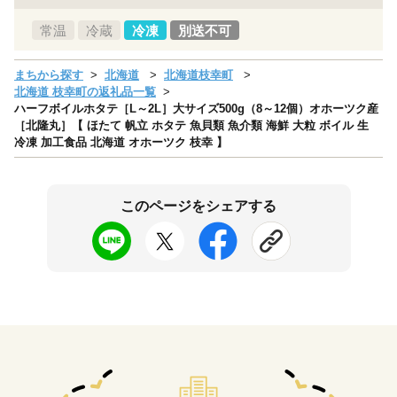
常温
冷蔵
冷凍
別送不可
まちから探す
北海道
北海道枝幸町
北海道 枝幸町の返礼品一覧
ハーフボイルホタテ［L～2L］大サイズ500g（8～12個）オホーツク産
［北隆丸］【 ほたて 帆立 ホタテ 魚貝類 魚介類 海鮮 大粒 ボイル 生
冷凍 加工食品 北海道 オホーツク 枝幸 】
このページをシェアする