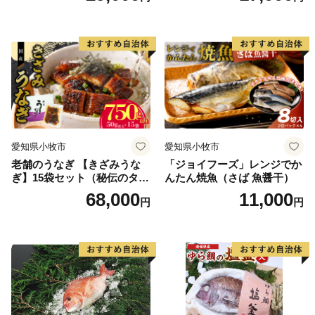
ほくほく ご飯 お弁当 おにぎ
り お茶漬け お取り寄せ お取
り寄せグルメ 愛知県 小牧市
送料無料
愛知県小牧市
愛知県小牧市
老舗のうなぎ 【きざみうな
「ジョイフーズ」レンジでか
ぎ】15袋セット（秘伝のタレ
んたん焼魚（さば 魚醤干）
付）
68,000
11,000
円
円