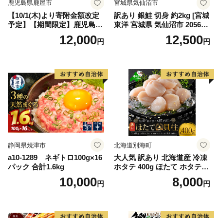
鹿児島県鹿屋市
宮城県気仙沼市
【10/1(木)より寄附金額改定
訳あり 銀鮭 切身 約2kg [宮城
予定】【期間限定】鹿児島県
東洋 宮城県 気仙沼市 205649
大隅産うなぎ蒲焼4尾（400
91] 鮭 魚介類 海鮮 訳アリ 規
12,000
12,500
円
円
g） KN007-023
格外 不揃い さけ サケ 鮭切身
シャケ 切り身 冷凍 家庭用 お
かず 弁当 支援 サーモン 銀鮭
切り身 魚 わけあり
静岡県焼津市
北海道別海町
a10-1289 ネギトロ100g×16
大人気 訳あり 北海道産 冷凍
パック 合計1.6kg
ホタテ 400g ほたて ホタテ
帆立 貝柱 海鮮 魚介類 刺身
10,000
8,000
円
円
大粒 天然 海鮮 ランキング 大
人気 人気 おすすめ 訳あり ）