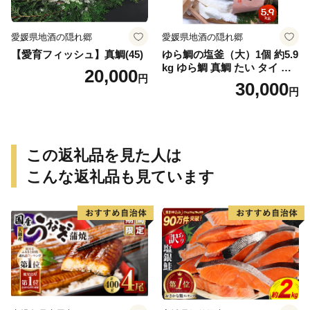
愛媛県地酒の隠れ郷
愛媛県地酒の隠れ郷
【愛育フィッシュ】真鯛(45)
ゆら鯛の塩釜（大）1個 約5.9
kg ゆら鯛 真鯛 たい タイ 鯛
20,000
円
塩釜焼き 塩釜 魚 魚介類 海鮮
30,000
円
祝い事 お祝い ハレの日 食品
冷蔵 宝水産 国産 由良半島 愛
媛県【えひめの町（超）推
し！（愛南町）】(295)
この返礼品を見た人は
こんな返礼品も見ています