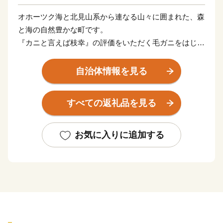
オホーツク海と北見山系から連なる山々に囲まれた、森
と海の自然豊かな町です。
『カニと言えば枝幸』の評価をいただく毛ガニをはじ
め、ホタテや鮭などの海の幸、はちみつや山菜などの山
の幸に恵まれています。
自治体情報を見る
また、カニの町枝幸が作った毛がにの食べ方講座『毛ガ
すべての返礼品を見る
ニ道場』をテキスト、動画でご用意しています。枝幸町
ホームページでぜひご覧ください！
お気に入りに追加する
■ワンストップ特例申請のペーパーレス化について
当自治体では、持続可能な社会の実現（SDGs）に向
けたペーパーレス化の推進と、皆様からいただいた貴重
な寄附金を1円でも多く地域の未来を担う事業（子育て
支援やまちづくりなど）へ直接還元するため、紙の申請
書の一斉郵送を廃止し、原則「ペーパーレス（オンライ