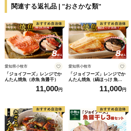
ン）」での受付とさせていただいております。
関連する返礼品 | "おさかな類"
ワンストップ特例申請を希望された方には、後日、手
続き方法を記載した**「受領証明書（圧着はがき）」**
をお送りいたします。はがきが届きましたら、以下のい
ずれかの方法でお手続きをお願い申し上げます。
1. オンラインで申請する（推奨・最短1分）
スマートフォンアプリ「IAM（アイアム）」を利用
し、マイナンバーカードをかざすだけで、紙の提出や切
手不要で即座に申請が完了します。
愛知県小牧市
愛知県小牧市
2. ご自身でダウンロードして郵送する
「ジョイフーズ」レンジでか
「ジョイフーズ」レンジでか
「ふるまど」等のサイトより申請書をダウンロード・
んたん焼魚（赤魚 魚醤干）
んたん焼魚（縞ほっけ 魚醤
印刷し、添付書類を同封の上、自治体へ郵送してくださ
干）
11,000
11,000
円
円
い。
※ご自宅にプリンター等の印刷環境がなく、紙の申請書
の郵送を希望される場合は、お手数ですが「受領証明書
（はがき）」が届き次第、記載されている案内窓口まで
お申し付けください。