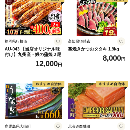
福岡県行橋市
高知県須崎市
AU-043 【当店オリジナル味
藁焼きかつおタタキ 1.9kg
付け】九州産・鰻の蒲焼２尾
8,000
円
12,000
円
鹿児島県大崎町
北海道白糠町