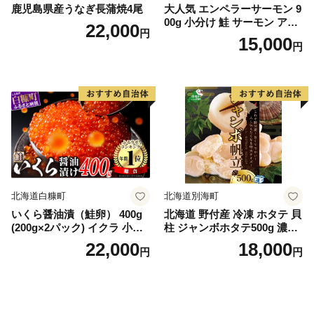
鹿児島県産うなぎ長蒲焼4尾
大人気 エンペラーサーモン 9
00g 小分け 鮭 サーモン アト
22,000
円
ランティックサーモン 水産
15,000
円
庁長官賞 受賞 さけ シャケ し
ゃけ sake カルパッチョ ソテ
ー レアステーキ 人気 高級 大
満足 美味しい 贈答 生食用 刺
身 お刺身 刺し身 魚介類 海鮮
冷凍 厚切り 薄切り ふるさと
納税 ふるさとチョイス チョ
イス 北海道 白糠町
北海道白糠町
北海道別海町
いくら醤油漬（鮭卵） 400g
北海道 野付産 冷凍 ホタテ 貝
(200g×2パック) イクラ 小分
柱 ジャンボホタテ500g 濃厚
け いくら醤油漬 鮭いくら い
な旨味と甘み （ほたて ホタ
22,000
18,000
円
円
くら醤油漬け 鮭 鮭卵 ikura
テ 帆立 貝柱 ホタテ貝柱 大玉
醤油いくら 冷凍いくら いく
大粒 北海道 別海 野付 ふるさ
ら北海道 醤油鮭いくら 人気
と納税）
大好評品 北海道 白糠町