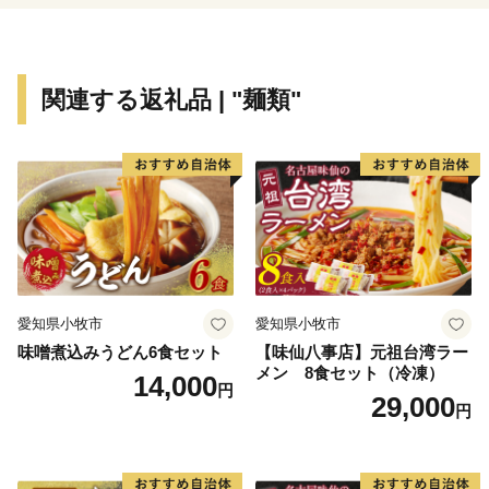
関連する返礼品 | "麺類"
愛知県小牧市
愛知県小牧市
味噌煮込みうどん6食セット
【味仙八事店】元祖台湾ラー
メン 8食セット（冷凍）
14,000
円
29,000
円