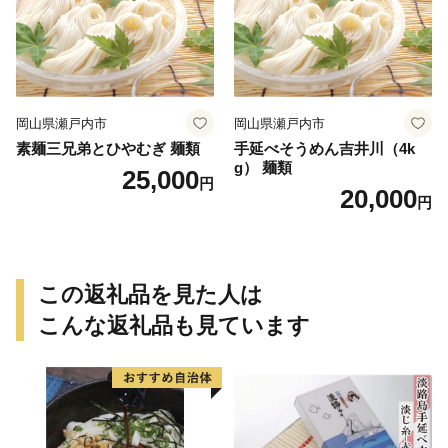
岡山県瀬戸内市
岡山県瀬戸内市
素麺三兄弟とひやむぎ 麺類
手延べそうめん吉井川（4k
g） 麺類
25,000
円
20,000
円
この返礼品を見た人は
こんな返礼品も見ています