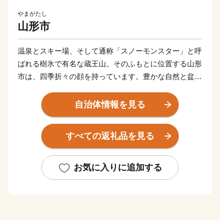
やまがたし
山形市
温泉とスキー場、そして通称「スノーモンスター」と呼
ばれる樹氷で有名な蔵王山。そのふもとに位置する山形
市は、四季折々の顔を持っています。豊かな自然と盆地
特有の寒暖差の大きい気候が、さくらんぼやシャインマ
スカットなどのフルーツ、つや姫を代表とするブランド
自治体情報を見る
米、とろけるような舌触りが特徴の山形牛などの「山形
ブランド」を生み出しています。 街中には商家の蔵
すべての返礼品を見る
や旧家が数多く残り、レトロモダンな雰囲気を醸し出し
ています。
お気に入りに追加する