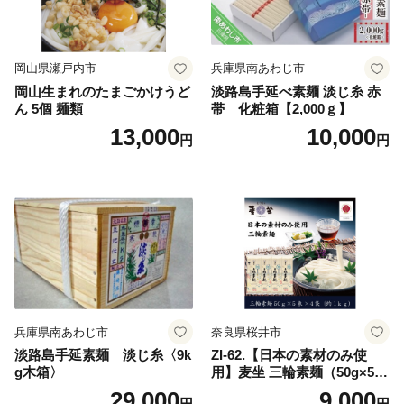
岡山県瀬戸内市
兵庫県南あわじ市
岡山生まれのたまごかけうど
淡路島手延べ素麺 淡じ糸 赤
ん 5個 麺類
帯 化粧箱【2,000ｇ】
13,000
10,000
円
円
兵庫県南あわじ市
奈良県桜井市
淡路島手延素麺 淡じ糸〈9k
ZI-62.【日本の素材のみ使
g木箱〉
用】麦坐 三輪素麺（50g×5束
×4袋）
29,000
9,000
円
円