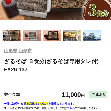
山形県 山形市
ざるそば ３食分(ざるそば専用タレ付)
FY26-137
11,000
寄付金額
在庫あり
円
一度に決済する
返礼品数は３つ以内
を推奨しております。
🔰ふるさと納税が初めての方、詳しく知りたい方は
こちら
でご確認ください。