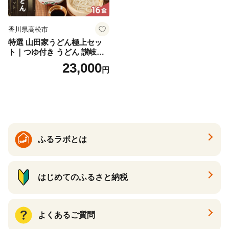
香川県高松市
特選 山田家うどん極上セッ
ト｜つゆ付き うどん 讃岐う
どん さぬきうどん 生麵 うど
23,000
円
んセット カレーうどん 生う
どん 食べ比べ 麺 麺類 ギフト
香川 香川県 高松
ふるラボとは
はじめてのふるさと納税
よくあるご質問