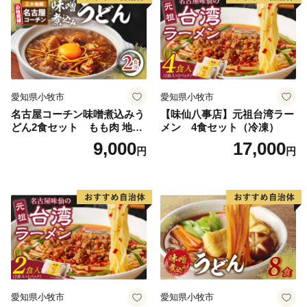
愛知県小牧市
愛知県小牧市
名古屋コーチン味噌煮込みう
【味仙八事店】元祖台湾ラー
どん2食セット もも肉 地鶏
メン 4食セット（冷凍）
味噌うどん
9,000
17,000
円
円
愛知県小牧市
愛知県小牧市