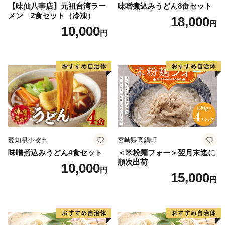
【味仙八事店】元祖台湾ラー
味噌煮込みうどん8食セット
メン 2食セット（冷凍）
18,000
円
10,000
円
愛知県小牧市
宮崎県高鍋町
味噌煮込みうどん4食セット
＜米粉麺フォー＞翌月末迄に
順次出荷
10,000
円
15,000
円