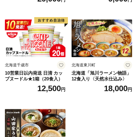
北海道千歳市
北海道東川町
10営業日以内発送 日清 カッ
北海道「旭川ラーメン物語」
プヌードル★1箱（20食入）
12食入り〈天然水仕込み〉
12,500
18,000
円
円