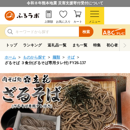
令和８年熊本地震 災害支援寄付受付について
上限額
お気に入り
カート
メニュー
検索
トップ
ランキング
返礼品一覧
まち一覧
特集
初心者ガイド
ホーム
ものから探す
麺類
そば
ざるそば ３食分(ざるそば専用タレ付) FY26-137