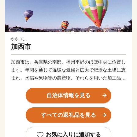
かさいし
加西市
加西市は、兵庫県の南部、播州平野のほぼ中央に位置し
ます。年間を通じて温暖な気候と広大で肥沃な土壌に恵
まれ、水稲や果物等の農産物、それらを用いた加工品が
特産物です。
また、日本最古の地誌「播磨国風土記」にも登場する自
自治体情報を見る
然と歴史が融合したまちで赤穂義士のゆかりの地でもあ
ります。
すべての返礼品を見る
市内には古法華自然公園やフラワーセンター、五百羅
漢、玉丘古墳群などの観光名所が多数あり、田園地帯の
中を北条鉄道も走っています。さらに、11月～5月には
お気に入りに追加する