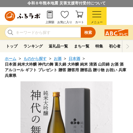
令和８年熊本地震 災害支援寄付受付について
上限額
お気に入り
カート
メニュー
検索
トップ
ランキング
返礼品一覧
まち一覧
特集
初心者ガイド
ホーム
ものから探す
お酒
日本酒
日本酒 純米大吟醸 神代の舞 富久錦 大吟醸 純米 清酒 山田錦 お酒 酒
アルコール ギフト プレゼント 贈答 贈答用 贈答品 贈り物 お祝い 兵庫
兵庫県