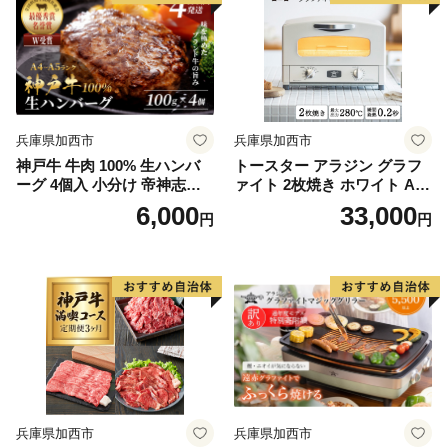
兵庫県加西市
兵庫県加西市
神戸牛 牛肉 100% 生ハンバ
トースター アラジン グラフ
ーグ 4個入 小分け 帝神志方
ァイト 2枚焼き ホワイト AE
国産 和牛 冷凍 黒毛和牛 グル
T-GS13CW 白 速熱 おしゃれ
6,000
33,000
円
円
メ 肉汁 ハンバーグ 神戸ビー
インテリア キッチン 家電 兵
フ 但馬牛 最短4日以内発送
庫 加西市 お掃除 お手入れ
楽々 朝食 食パン グラファイ
トヒーター 速暖 パン焼き タ
イマー付き 温め
兵庫県加西市
兵庫県加西市