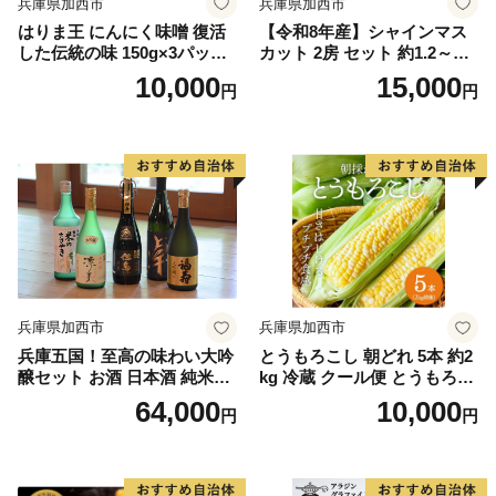
兵庫県加西市
兵庫県加西市
はりま王 にんにく味噌 復活
【令和8年産】シャインマス
した伝統の味 150g×3パック[
カット 2房 セット 約1.2～1.5
にんにく 味噌 調味料 ご飯の
kg ぶどう 葡萄 ブドウ マスカ
10,000
15,000
円
円
おとも 野菜 餃子 焼肉 ] 味付
ット 種なし 高級ぶどう フル
け 幻の味噌 香りづけ 風味付
ーツ 果物 くだもの 季節のフ
け 味噌漬け 味噌焼き ディッ
ルーツ 旬のフルーツ
プ
兵庫県加西市
兵庫県加西市
兵庫五国！至高の味わい大吟
とうもろこし 朝どれ 5本 約2
醸セット お酒 日本酒 純米大
kg 冷蔵 クール便 とうもろこ
吟醸 大吟醸
し 季節の野菜 旬の野菜 新鮮
64,000
10,000
円
円
トウモロコシ 農家直送 夏野
菜 野菜