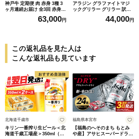
神戸牛 定期便 肉 赤身 3種 3
アラジン グラファイトマジ
ヶ月連続お届け 全3回 赤身
ックグリラー グリラー 訳あ
切り落とし 焼肉 すき焼き肉
り 特別寄附額 Plus AMG-G1
63,000
44,000
円
円
3ヵ月 定期便 お肉 牛肉 和牛
300A グリーン 調理家電 ホッ
焼き肉 バーベキュー すき焼
トプレート 卓上 焼肉 魚 野菜
き ヒライ牧場 神戸ビーフ
速暖 インテリア 遠赤グラフ
ァイト 卓上プレート グリル
プレート
この返礼品を見た人は
こんな返礼品も見ています
北海道千歳市
福島県本宮市
キリン一番搾り生ビール＜北
【福島のへそのまち もとみ
海道千歳工場産＞350ml（24
や産】アサヒスーパードライ