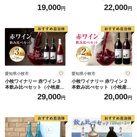
ン）
う100％使用）
100％使用）
19,000
22,000
円
円
👉『アラジン』の他の返礼品を全て見る
愛知県小牧市
愛知県小牧市
小牧ワイナリー 赤ワイン３
小牧ワイナリー 赤ワイン２
本飲み比べセット（小牧産ぶ
本飲み比べセット（小牧産ぶ
どう100％使用）
どう100％使用）
29,000
20,000
円
円