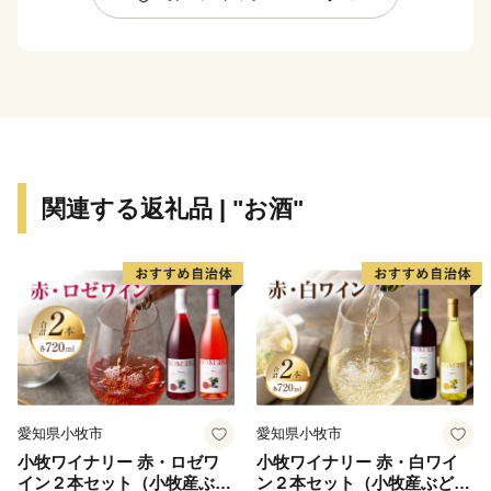
全国から多くの気球チームが訪れ、市内上空に気球を眺
めることができます。
加西市は豊かな農地や里山など地域資源に恵まれ、若者
から
高齢者までが安心して暮らすことができる全国に誇れる
まちづくりを目指しています。
皆様から頂きました寄附金をそのまちづくりのための貴
関連する返礼品 | "お酒"
重な財源として活用させていただきます。是非、このふ
るさと納税を通じて加西市を応援していただきますよう
お願い申し上げます。
★ABCテレビのニュース情報番組「キャスト」で株式会
社千石の『アラジングラファイトグリル＆トースター』
が紹介されました！
👉 アラジン グラファイトグリル＆トースター（ホワイ
愛知県小牧市
愛知県小牧市
ト）
小牧ワイナリー 赤・ロゼワ
小牧ワイナリー 赤・白ワイ
👉 アラジン グラファイトグリル＆トースター（グリー
イン２本セット（小牧産ぶど
ン２本セット（小牧産ぶどう