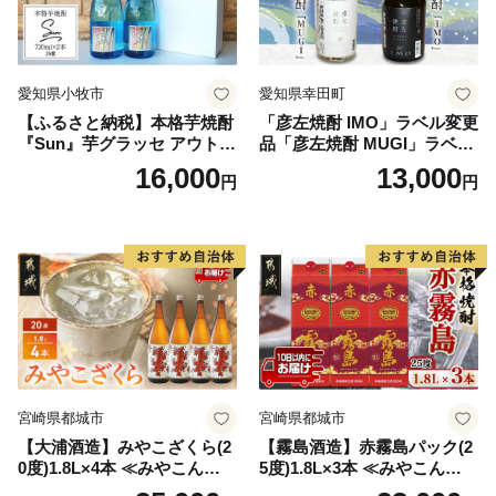
愛知県小牧市
愛知県幸田町
【ふるさと納税】本格芋焼酎
「彦左焼酎 IMO」ラベル変更
『Sun』芋グラッセ アウトド
品「彦左焼酎 MUGI」ラベル
ア ソロキャンプ ベランピン
変更品 飲み比べ セット 合計
16,000
13,000
円
円
グ 巣ごもり 就労支援
2本 720ml×各1本 25度 焼酎
お酒 麦焼酎 芋焼酎
宮崎県都城市
宮崎県都城市
【大浦酒造】みやこざくら(2
【霧島酒造】赤霧島パック(2
0度)1.8L×4本 ≪みやこんじょ
5度)1.8L×3本 ≪みやこんじょ
特急便≫_AD-0771
特急便≫_23-07-K03P-1800-3