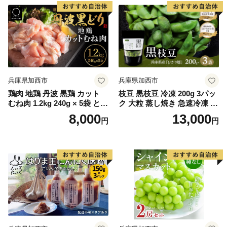
兵庫県加西市
兵庫県加西市
鶏肉 地鶏 丹波 黒鶏 カット
枝豆 黒枝豆 冷凍 200g 3パッ
むね肉 1.2kg 240g × 5袋 とり
ク 大粒 蒸し焼き 急速冷凍 ひ
肉 鶏 肉 お肉 鶏むね肉 鳥む
かり姫 野菜 兵庫県産 極上 お
8,000
13,000
円
円
ね チキン むね ブランド鶏 小
つまみ 時短 料理済み 冷凍野
分け 小分けパック 揚げ物 サ
菜 新鮮 自然解凍 新品種 えだ
ラダ 蒸し鶏 塩焼き キャンプ
まめ えだ豆 ギフト 個包装 小
アウトドア BBQ ヘルシー 健
分け 国産 冷凍配送
康