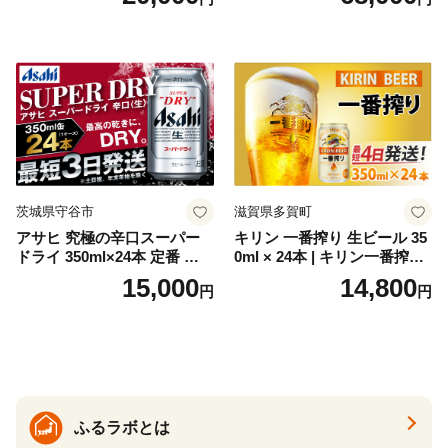
お酒 洋酒 スピリッツ クラフ
代の光）
トジン 国産 sake SAKE gin
GIN liqueur LIQUEUR お酒
セット 詰め合わせ カクテル
ソーダ割り アルコール ロッ
ク ソーダ ジントニック 】
茨城県守谷市
滋賀県多賀町
アサヒ 究極の辛口スーパー
キリン 一番搾り 生ビール 35
ドライ 350ml×24本 定番 ビー
0ml × 24本 | キリン一番搾り
ル 缶ビール 酒 お酒 アルコー
キリンビール 一番搾り ビー
15,000
14,800
円
円
ル 辛口
ル 24缶 きりんいちばんしぼ
り キリン一番搾り びーる 1
ケース 24缶 24本 キリン一番
搾り KIRIN きりん 麒麟 キリ
ン一番搾り いちばんしぼり
キリン一番搾り 父の日 ちち
の日
ふるラボとは