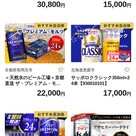
本） 2ケース
350ml×24本 合計8.4L 1ケー
30,800
15,000
円
円
ス アルコール度数5% 缶ビー
ル お酒 ビール アサヒ スーパ
ードライ super dry 24缶 辛
口 送料無料 カメイ 本宮市
【07214-0206】
京都府長岡京市
北海道恵庭市
＜天然水のビール工場＞京都
サッポロクラシック350ml×2
直送 ザ・プレミアム・モル
4本【930010101】
ツ 350ml×24本 プレモル [149
22,000
17,000
円
円
5]