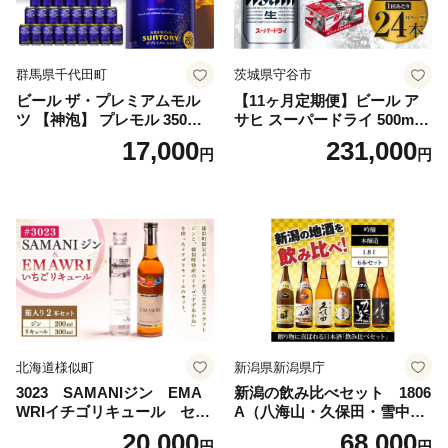
群馬県千代田町
茨城県守谷市
ビール ザ・プレミアムモル
【11ヶ月定期便】ビール ア
ツ 【神泡】 プレモル 350ml
サヒ スーパードライ 500ml 2
× 24本 サントリー〈天然水の
4本 1ケース×11ヶ月 | アサヒ
17,000
231,000
円
円
ビール工場〉群馬※沖縄・離
ビール 究極の辛口 酒 お酒 ア
島地域へのお届け不可
ルコール 生ビール Asahi ア
サヒビール スーパードライ s
uper dry 11回 缶ビール 缶 ギ
フト 内祝い 茨城県守谷市 送
料無料
北海道様似町
新潟県新潟県庁
3023 SAMANIジン EMA
新潟の飲み比べセット 1806
WRIイチゴリキュール セッ
A（八海山・久保田・雪中
ト（箱入り）【大人の味 酒
梅・越乃寒梅・かたふね・千
20,000
68,000
円
円