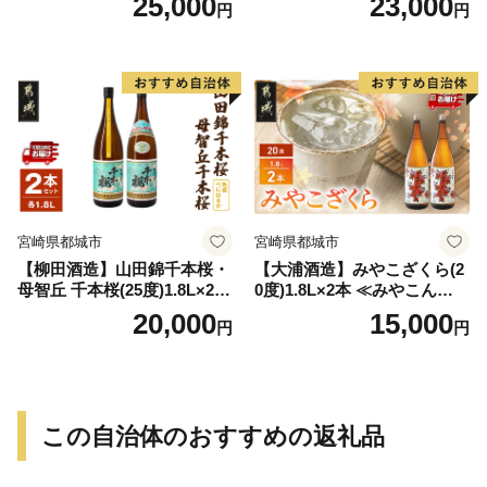
25,000
23,000
円
円
-Q
宮崎県都城市
宮崎県都城市
【柳田酒造】山田錦千本桜・
【大浦酒造】みやこざくら(2
母智丘 千本桜(25度)1.8L×2本
0度)1.8L×2本 ≪みやこんじょ
≪みやこんじょ特急便≫_AC
特急便≫_MJ-0771
20,000
15,000
円
円
-0751
この自治体のおすすめの返礼品