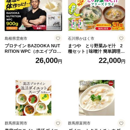
おせち こだわりおせち 惣菜
老舗おせち ふるさと納税お
せち 御節 お節料理 正月 調理
不要 おせち料理2027
島根県雲南市
石川県かほく市
プロテイン BAZOOKA NUT
まつや とり野菜みそ汁 2
RITION WPC（ホエイプロテ
種セット | 味噌汁 簡単調理
イン）＜プレーン＞ 900g｜
お味噌 おみそ みそ とり野菜
26,000
22,000
円
円
バズーカ岡田監修・植物由来
時短料理 時短ごはん ご当地
の甘味料使用・国内製造 島
フリーズドライ
根県雲南市/株式会社アルプ
ロン [AIEN005]
群馬県富岡市
群馬県富岡市