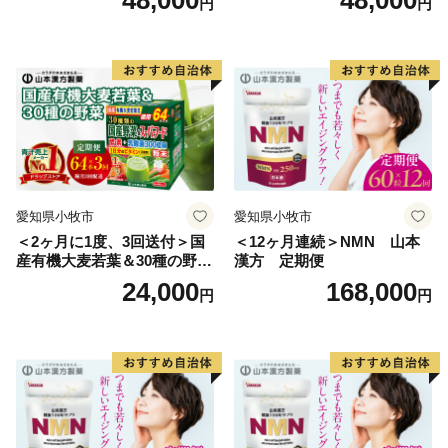
円
円
ワンストップ特例申請書は、寄附金受領証明書と共にお
送りいたします。
寄附翌年1/10必着でご返送ください。
マイナンバーに関する添付書類に漏れのないようご注意
ください。
＜書類提出先＞
〒683-0812 鳥取県米子市角盤町1-27-2 グッドブレス
ガーデン4Ｆ
愛知県小牧市
愛知県小牧市
静岡市 ふるさと納税業務受託業者（株式会社エッグ）
＜2ヶ月に1度、3回送付＞国
＜12ヶ月連続＞NMN 山本
【重要 ワンストップ特例申請在中】
産有機大麦若葉＆30種の野
漢方 定期便
＜提出期限＞
菜 山本漢方 定期便
24,000
168,000
円
円
寄付をされた翌年1月10日まで（必着）
■寄附申込みのキャンセル、返礼品の変更・返品はでき
ません。
また、寄附者様の都合により返礼品がお届けできない場
合、返礼品の再送は致しません。あらかじめご了承くだ