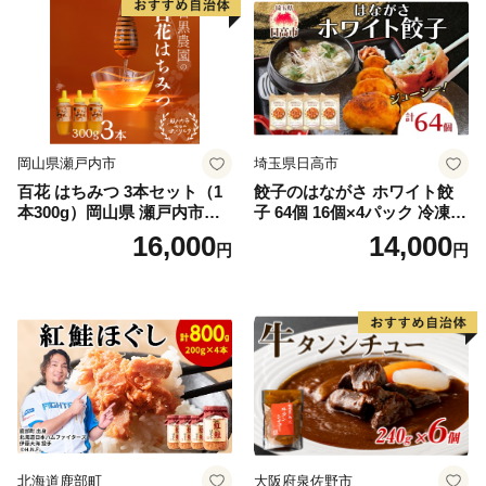
岡山県瀬戸内市
埼玉県日高市
百花 はちみつ 3本セット（1
餃子のはながさ ホワイト餃
本300g）岡山県 瀬戸内市産
子 64個 16個×4パック 冷凍
石黒農園 ヨーグルト パン 砂
中華 点心 B級グルメ ご当地
16,000
14,000
円
円
糖の代わり 香り高い いい香
野菜 おつまみ おかず 簡単調
り 季節の花の蜜 トンガリ容
理 時短 リピート 保存 豚肉
器入り
特製 ポーク 大きめ ジューシ
ー ギフト お取り寄せ 日高市
北海道鹿部町
大阪府泉佐野市