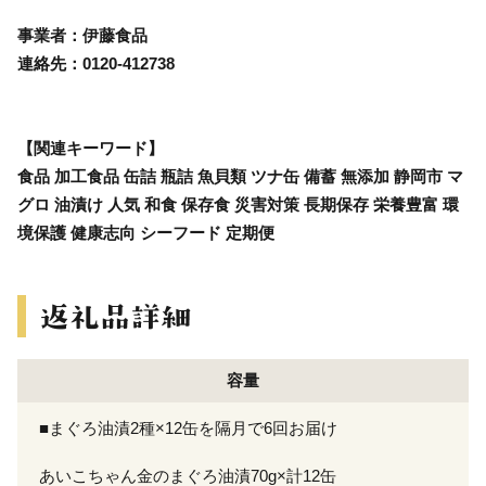
事業者：伊藤食品
連絡先：0120-412738
【関連キーワード】
食品 加工食品 缶詰 瓶詰 魚貝類 ツナ缶 備蓄 無添加 静岡市 マ
グロ 油漬け 人気 和食 保存食 災害対策 長期保存 栄養豊富 環
境保護 健康志向 シーフード 定期便
容量
■まぐろ油漬2種×12缶を隔月で6回お届け
あいこちゃん金のまぐろ油漬70g×計12缶