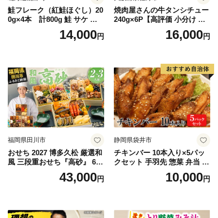
鮭フレーク（紅鮭ほぐし）20
焼肉屋さんの牛タンシチュー
0g×4本 計800g 鮭 サケ 鮭
240g×6P【高評価 小分け 惣
ほぐし サケフレーク シャケ
菜 牛たん 一人暮らし 冷凍】
14,000
16,000
円
円
フレーク 鮭フレーク
福岡県田川市
静岡県袋井市
おせち 2027 博多久松 厳選和
チキンバー 10本入り×5パッ
風 三段重おせち『高砂』 6.5
クセット 手羽先 惣菜 弁当 お
寸 3段重 2～3人前 おせち料
かず お酒 おつまみ ギフト キ
43,000
10,000
円
円
理 重箱 お正月 冷凍おせち 縁
ャンプ アウトドア キャンプ
起物 祝箸付 福岡 お節 オセチ
飯 保存食 非常食 鶏肉 肉 お
oseti osechi お祝い 迎春おせ
肉 鶏 人気 厳選 静岡県袋井市
ち 本格おせち おせち予約 年
末 年始 お取り寄せ 新春 贅沢