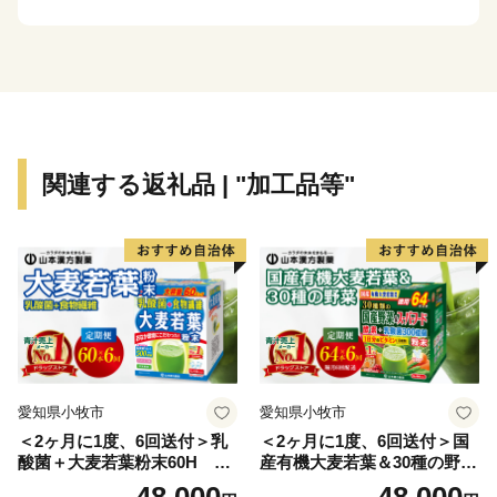
■お礼の品の配送について
入金確認後、約2週間～1ヶ月ほどでお届けとなり、一部
商品以外、お届け希望日時を指定することはできませ
ん。
関連する返礼品 | "加工品等"
(お届け時期の決まっているものは返礼品詳細ページに
記載しています。)
尚、長期不在等により返礼品をお受取りできなかった場
合、再発送はできません。 あらかじめご了承ください
ませ。
■寄附金受領証明書
寄附日から概ね2週間後、お礼の品とは別にお送りいた
愛知県小牧市
愛知県小牧市
します。
＜2ヶ月に1度、6回送付＞乳
＜2ヶ月に1度、6回送付＞国
酸菌＋大麦若葉粉末60H 山
産有機大麦若葉＆30種の野
■ワンストップ特例申請書
本漢方 定期便
菜 山本漢方 定期便
48,000
48,000