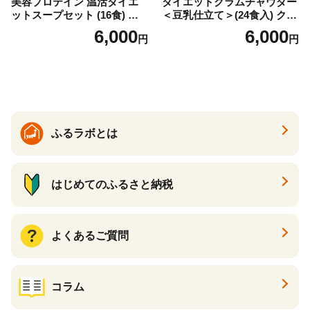
美容プロテイン 温活ダイエ
ダイエットクラムチャウダー
ットスープセット (16食) 小
＜豆乳仕立て＞(24食入) クラ
分け スープ 食べ比べ セット
ムチャウダー 豆乳 ダイエッ
6,000
6,000
円
円
詰合せ クラムチャウダー チ
ト スープ プロテイン たんぱ
ゲ コーン ポタージュ トマト
く質 食物繊維 食品 F20E-799
温活 ダイエット 美容 プロテ
イン 食品 F20E-809
ふるラボとは
はじめてのふるさと納税
よくあるご質問
コラム