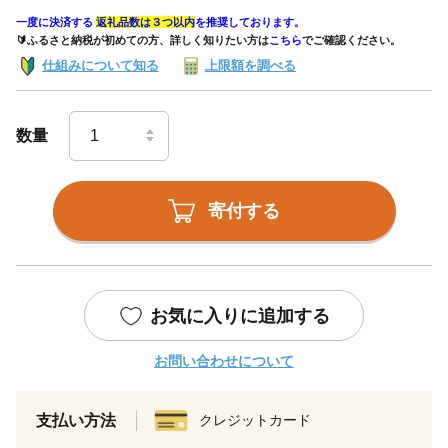
一度に決済する
返礼品数は３つ以内
を推奨しております。
🔰ふるさと納税が初めての方、詳しく知りたい方は
こちら
でご確認ください。
仕組みについて知る
上限額を調べる
数量
寄付する
お気に入りに追加する
お問い合わせについて
支払い方法
クレジットカード