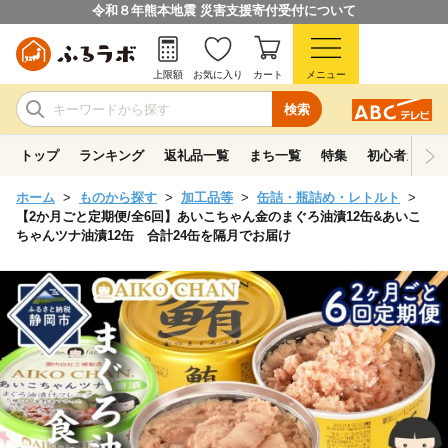
令和８年熊本地震 災害支援寄付受付について
上限額
お気に入り
カート
メニュー
検索
トップ
ランキング
返礼品一覧
まち一覧
特集
初心者ガイド
ホーム
ものから探す
加工品等
缶詰・瓶詰め・レトルト
【2か月ごと定期便/全6回】あいこちゃん金のまぐろ油漬12缶&あいこ
ちゃんツナ油漬12缶 合計24缶を隔月でお届け