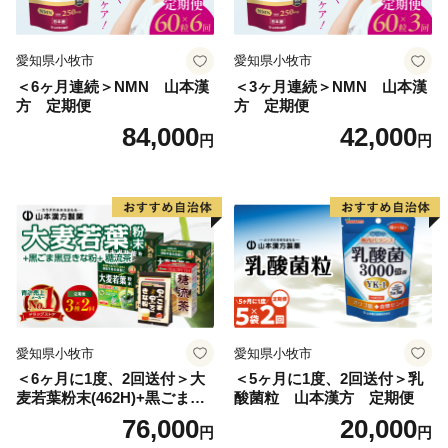
さい。
【お礼の品、ふるさと納税全般に関するお問い合わせ】
愛知県小牧市
愛知県小牧市
JTBふるぽ（ふるさと納税）コールセンター
＜6ヶ月連続＞NMN 山本漢
＜3ヶ月連続＞NMN 山本漢
方 定期便
方 定期便
050-3355-3121
84,000
42,000
10：00～17：00 年中無休（1/1～1/3を除く）
円
円
よくあるご質問・お問い合わせフォーム：
https://faq.furu-po.com/
愛知県小牧市
愛知県小牧市
＜6ヶ月に1度、2回送付＞大
＜5ヶ月に1度、2回送付＞乳
麦若葉粉末(462H)+黒ごま黒
酸菌粒 山本漢方 定期便
豆きな粉+ 糖流茶 山本漢
76,000
20,000
円
円
方 定期便