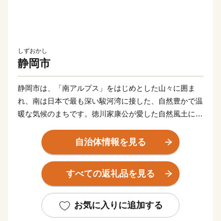
しずおかし
静岡市
静岡市は、「南アルプス」をはじめとした山々に囲ま
れ、南は日本で最も深い駿河湾に接した、自然豊かで温
暖な気候のまちです。徳川家康公が愛した自然風土に恵
まれた静岡市は、四季折々の旬彩や、海の幸などの豊な
食材、そして富士山を借景した風光明媚な景観が自慢で
自治体情報を見る
す。
すべての返礼品を見る
そんな静岡市の「素敵」を、「しぞ～かふるさと応援寄
附金」を通じてお伝えします。
是非一度、静岡市へお越しいただき、その魅力を感じて
お気に入りに追加する
下さい。