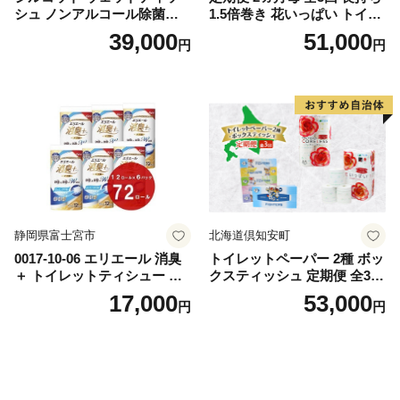
シュ ノンアルコール除菌詰
1.5倍巻き 花いっぱい トイレ
替（43枚×3P）×24袋 日用品
ットペーパー ダブル 45ｍ 計
39,000
51,000
円
円
おもちゃ 拭き取り 手拭き 外
72ロール 全18種 花柄 プリン
出時 お出かけ時 食事前 緑茶
ト ハーブ 香り付き 日本製 ま
カテキン配合
とめ買い 防災 常備品 ペーパ
ー 消耗品 備蓄 送料無料 北海
道 倶知安町 日用品
静岡県富士宮市
北海道倶知安町
0017-10-06 エリエール 消臭
トイレットペーパー 2種 ボッ
＋ トイレットティシュー し
クスティッシュ 定期便 全3
っかり香るフレッシュクリア
回 日本製 まとめ買い 防災
17,000
53,000
円
円
の香り ダブル 12ロール×6パ
常備品 日用雑貨 消耗品 生活
ック 72ロール 25m トイレ
必需品 大容量 備蓄 リサイク
ットペーパー パルプ100％ 消
ル ティッシュ ペーパー まと
臭 防臭 日用品 消耗品 備蓄
め買い 雑貨 倶知安町