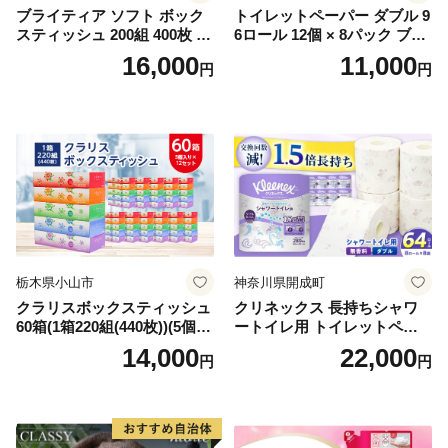
ブライティア ソフト ボック
トイレットペーパー ダブル 9
スティッシュ 200組 400枚 60
6ロール 12個 × 8パック ブラ
箱 日本製 まとめ買い ティッ
ンカ 再生紙 100％ 芯あり 日
16,000
11,000
円
円
シュ リサイクル 長持 防災 常
用品 消耗品 無香料 生活用品
備品 日用雑貨 消耗品 生活必
備蓄 秋田県 能代市 送料無料
需品 備蓄 ペーパー 紙 北海道
《能代製紙》
倶知安町 日用品
栃木県小山市
神奈川県開成町
クラリスボックスティッシュ
クリネックス 長持ちシャワ
60箱(1箱220組(440枚))(5個入
ートイレ用 トイレットペー
り×12セット)【1256759】
パー（ダブル）64ロール(8ロ
14,000
22,000
円
円
ール×8パック) 開成町 トイレ
ットペーパーダブル 日用品
国産 新生活 ダブル SDGs 備
蓄 防災 エコ 消耗品 生活雑貨
生活用品 無香料 トイレット