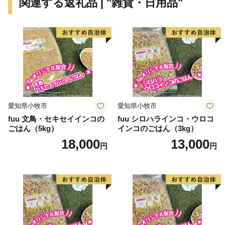
関連する返礼品 | "雑貨・日用品"
愛知県小牧市
愛知県小牧市
fuu 文鳥・セキセイインコの
fuu シロハラインコ・ウロコ
ごはん（5kg）
インコのごはん（3kg）
18,000
13,000
円
円