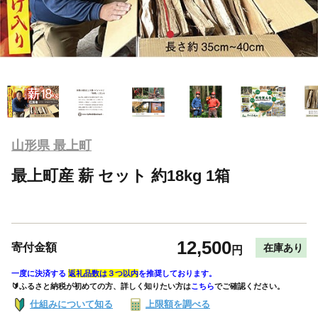
山形県 最上町
最上町産 薪 セット 約18kg 1箱
12,500
寄付金額
在庫あり
円
一度に決済する
返礼品数は３つ以内
を推奨しております。
🔰ふるさと納税が初めての方、詳しく知りたい方は
こちら
でご確認ください。
仕組みについて知る
上限額を調べる