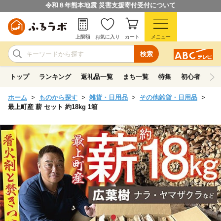
令和８年熊本地震 災害支援寄付受付について
上限額
お気に入り
カート
メニュー
検索
トップ
ランキング
返礼品一覧
まち一覧
特集
初心者ガイド
ホーム
ものから探す
雑貨・日用品
その他雑貨・日用品
最上町産 薪 セット 約18kg 1箱