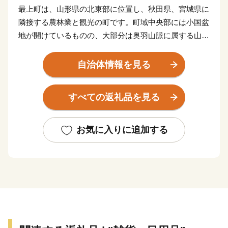
最上町は、山形県の北東部に位置し、秋田県、宮城県に
隣接する農林業と観光の町です。町域中央部には小国盆
地が開けているものの、大部分は奥羽山脈に属する山
岳・丘陵地帯で、最北端には標高1,365ｍの神室山、最
南端には1,075ｍの扇山がそびえています。気候的には
自治体情報を見る
寒冷多雨で、夏季には東風が吹き抜け、冬季は多雪。四
方が山々によってさえぎられているため、かつては“小
すべての返礼品を見る
国”と呼ばれ、一つの独立圏を形成してきました。基幹
産業は稲作を中心とした農業で、畜産や園芸を組み合わ
せた複合経営が進められています。また豊富な森林資源
お気に入りに追加する
を活用した木質バイオマス事業が、雇用の創出や産業の
振興にもつながっており、平成27年度には、国の「バイ
オマス産業都市構想」の認定を受け、今後もさらなる発
展が期待されています。加えて、温泉や農林業体験など
を利用した観光にも力を入れており、県内外から多くの
観光客が訪れています。