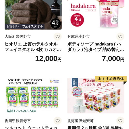
ペーパー ダブル といれっと
ぺーぱー トイレ クレシア ト
イレットペーパー [BDBH002
-1]
大阪府泉佐野市
兵庫県小野市
ヒオリエ 上質ホテルタオル
ボディソープ hadakara ( ハ
フェイスタオル 4枚 カカオ
ダカラ ) 泡タイプ 詰め替え 4
【タオル 泉州タオル 吸水 普
40ml×4袋 ボディーソープ 泡
12,000
7,000
円
円
段使い 無地 シンプル 日用品
ボディソープ 泡 日用品 消耗
ふわふわ ふかふか 家族 たお
品 バス用品 大容量 いい 匂い
る 一人暮らし】
ボディ 保湿 LION ライオン
泡石鹸 石鹸 兵庫 兵庫県 小野
市
香川県観音寺市
北海道倶知安町
シルコット ウェットティッ
定期便 2ヵ月毎 全3回 長持ち