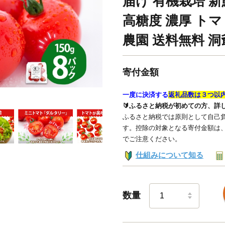
届け 有機栽培 新
高糖度 濃厚 トマ
農園 送料無料 洞
寄付金額
一度に決済する
返礼品数は３つ以
🔰ふるさと納税が初めての方、詳
ふるさと納税では原則として自己負
す。控除の対象となる寄付金額は
でご注意ください。
仕組みについて知る
数量