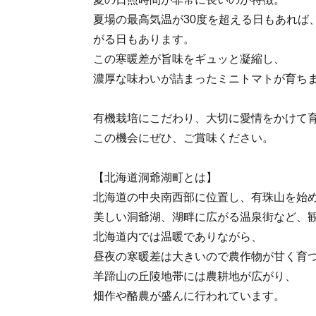
夏場の最高気温が30度を超える日もあれば
がる日もあります。
この寒暖差が旨味をギュッと凝縮し、
濃厚な味わいが詰まったミニトマトが育ち
有機栽培にこだわり、大切に愛情をかけて
この機会にぜひ、ご賞味ください。
【北海道洞爺湖町とは】
北海道の中央南西部に位置し、有珠山を始
美しい洞爺湖、湖畔に広がる温泉街など、
北海道内では温暖でありながら、
昼夜の寒暖差は大きいので農作物が甘く育
羊蹄山の丘陵地帯には農耕地が広がり、
畑作や酪農が盛んに行われています。