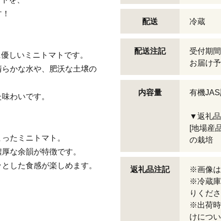
す！
配送
冷蔵
配送注記
受付期間
に優しいミニトマトです。
お届け予
清らかな水や、肥沃な土壌の
内容量
有機JA
た味わいです。
▼返礼品
[地場産
まったミニトマト。
の栽培
濃厚な余韻が特徴です。
ッとした食感が楽しめます。
返礼品注記
※画像は
※冷蔵庫
りくださ
※出荷時
けについ