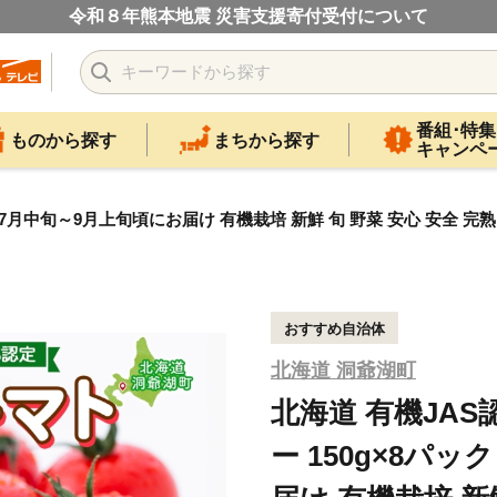
令和８年熊本地震 災害支援寄付受付について
番組･特集
ものから探す
まちから探す
キャンペ
ク 7月中旬～9月上旬頃にお届け 有機栽培 新鮮 旬 野菜 安心 安全 完
おすすめ自治体
北海道 洞爺湖町
北海道 有機JAS
ー 150g×8パ