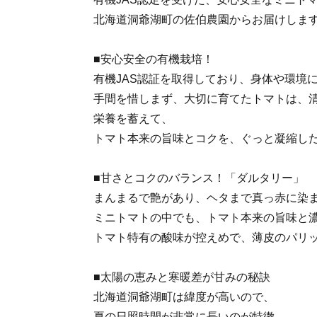
北海道洞爺湖町の佐伯農園からお届けしま
■安心安全の有機栽培！
有機JAS認証を取得しており、身体や環境
手間を惜しまず、大切に育てたトマトは、
栄養を蓄えて、
トマト本来の旨味とコクを、ぐっと凝縮し
■甘さとコクのバランス！「ダルタリー」
まんまるで艶があり、ヘタまで真っ赤に染
ミニトマトの中でも、トマト本来の旨味と
トマト特有の酸味が控えめで、薄皮のパリ
■太陽の恵みと寒暖差が甘みの秘訣
北海道洞爺湖町は緯度が高いので、
夏の日照時間が非常に長いのが特徴。