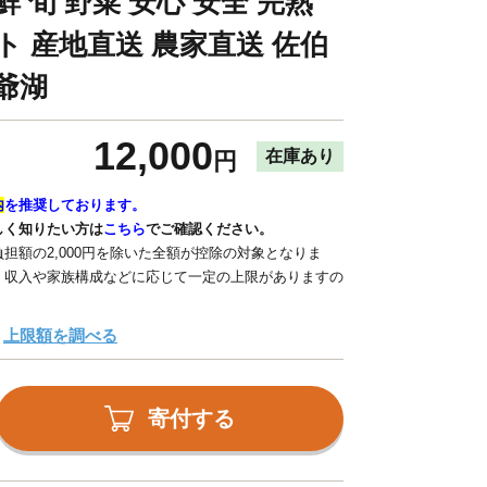
鮮 旬 野菜 安心 安全 完熟
ト 産地直送 農家直送 佐伯
爺湖
12,000
在庫あり
円
内
を推奨しております。
しく知りたい方は
こちら
でご確認ください。
担額の2,000円を除いた全額が控除の対象となりま
、収入や家族構成などに応じて一定の上限がありますの
上限額を調べる
寄付する