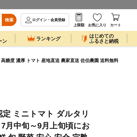
検索
ログイン・会員登録
上限額
お気に入り
カート
はじめての
ランキング
ーン
ふるさと納税
熟 高糖度 濃厚 トマト 産地直送 農家直送 佐伯農園 送料無料
認定 ミニトマト ダルタリ
ック 7月中旬～9月上旬頃にお