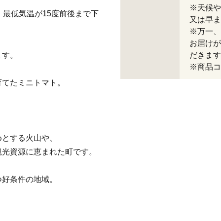
※天候や
、最低気温が15度前後まで下
又は早ま
※万一、
お届けが
ます。
だきます
※商品コー
育てたミニトマト。
めとする火山や、
観光資源に恵まれた町です。
つ好条件の地域。