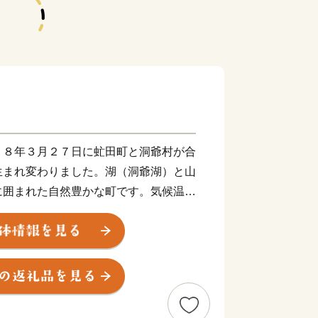
１８年３月２７日に虻田町と洞爺村が合
生まれ変わりました。湖（洞爺湖）と山
に囲まれた自然豊かな町です。気候温暖
観光景観に恵まれていることから北海道
す。
番組「news おかえり」で、「 有限
るこ” が紹介されました！
おしるこセット」