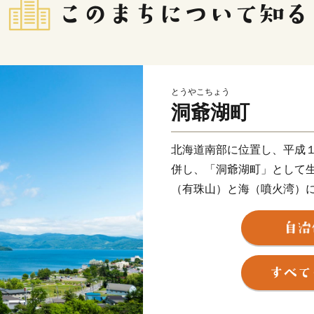
とうやこちょう
洞爺湖町
北海道南部に位置し、平成
併し、「洞爺湖町」として
（有珠山）と海（噴火湾）
な地方で、交通の便もよく
有数の観光地となっていま
★ABCテレビのニュース情報
会社 岡田屋 」の“白いおし
👉北海道洞爺湖町の「白い