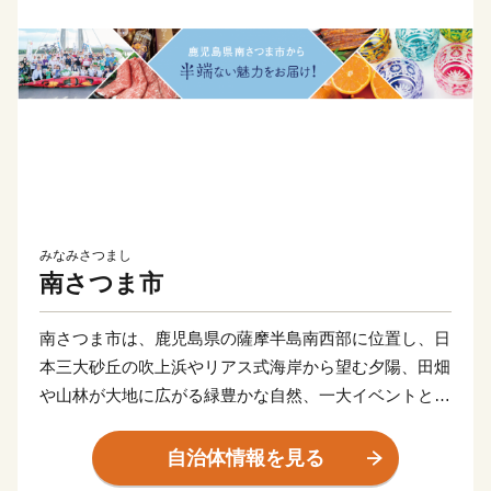
みなみさつまし
南さつま市
南さつま市は、鹿児島県の薩摩半島南西部に位置し、日
本三大砂丘の吹上浜やリアス式海岸から望む夕陽、田畑
や山林が大地に広がる緑豊かな自然、一大イベントとし
て成長してきた吹上浜砂の祭典、歴史・文化を伝える各
地域の様々な郷土芸能や伝統行事、海と大地の恵みの多
自治体情報を見る
種多様な農・畜・水産物や加工品、焼酎・電子部品等の