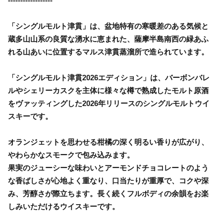
------------------
「シングルモルト津貫」は、盆地特有の寒暖差のある気候と
蔵多山山系の良質な湧水に恵まれた、薩摩半島南西の緑あふ
れる山あいに位置するマルス津貫蒸溜所で造られています。
「シングルモルト津貫2026エディション」は、バーボンバレ
ルやシェリーカスクを主体に様々な樽で熟成したモルト原酒
をヴァッティングした2026年リリースのシングルモルトウイ
スキーです。
オランジェットを思わせる柑橘の深く明るい香りが広がり、
やわらかなスモークで包み込みます。
果実のジューシーな味わいとアーモンドチョコレートのよう
な香ばしさが心地よく重なり、口当たりが重厚で、コクや深
み、芳醇さが際立ちます。長く続くフルボディの余韻をお楽
しみいただけるウイスキーです。