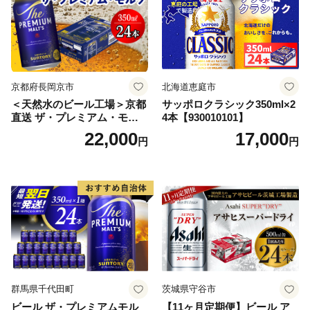
京都府長岡京市
北海道恵庭市
＜天然水のビール工場＞京都
サッポロクラシック350ml×2
直送 ザ・プレミアム・モル
4本【930010101】
ツ 350ml×24本 プレモル [149
22,000
17,000
円
円
5]
群馬県千代田町
茨城県守谷市
ビール ザ・プレミアムモル
【11ヶ月定期便】ビール ア