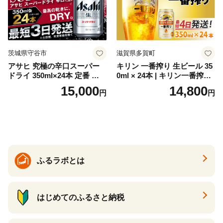
茨城県守谷市
滋賀県多賀町
アサヒ 究極の辛口スーパー
キリン 一番搾り 生ビール 35
ドライ 350ml×24本 定番 ビー
0ml × 24本 | キリン一番搾り
ル 缶ビール 酒 お酒 アルコー
キリンビール 一番搾り ビー
15,000
14,800
円
円
ル 辛口
ル 24缶 きりんいちばんしぼ
り キリン一番搾り びーる 1
ケース 24缶 24本 キリン一番
搾り KIRIN きりん 麒麟 キリ
ン一番搾り いちばんしぼり
キリン一番搾り 父の日 ちち
の日
ふるラボとは
はじめてのふるさと納税