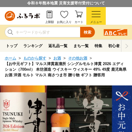
令和８年熊本地震 災害支援寄付受付について
上限額
お気に入り
カート
メニュー
検索
トップ
ランキング
返礼品一覧
まち一覧
特集
初心者ガイド
ホーム
ものから探す
お酒
その他お酒
【お中元ギフト】マルス津貫蒸溜所 シングルモルト津貫 2026 エディ
ション（700ml） 本坊酒造 ウイスキー ウィスキー 49% 49度 鹿児島県
お酒 洋酒 モルト マルス 南さつま市 贈り物 ギフト 贈答用