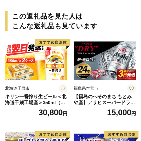
この返礼品を見た人は
こんな返礼品も見ています
北海道千歳市
福島県本宮市
キリン一番搾り生ビール＜北
【福島のへそのまち もとみ
海道千歳工場産＞350ml（24
や産】アサヒスーパードライ
本） 2ケース
350ml×24本 合計8.4L 1ケー
30,800
15,000
円
円
ス アルコール度数5% 缶ビー
ル お酒 ビール アサヒ スーパ
ードライ super dry 24缶 辛
口 送料無料 カメイ 本宮市
【07214-0206】