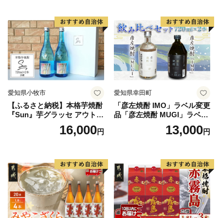
愛知県小牧市
愛知県幸田町
【ふるさと納税】本格芋焼酎
「彦左焼酎 IMO」ラベル変更
『Sun』芋グラッセ アウトド
品「彦左焼酎 MUGI」ラベル
ア ソロキャンプ ベランピン
変更品 飲み比べ セット 合計
16,000
13,000
円
円
グ 巣ごもり 就労支援
2本 720ml×各1本 25度 焼酎
お酒 麦焼酎 芋焼酎