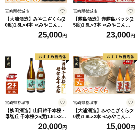
宮崎県都城市
宮崎県都城市
【大浦酒造】みやこざくら(2
【霧島酒造】赤霧島パック(2
0度)1.8L×4本 ≪みやこんじょ
5度)1.8L×3本 ≪みやこんじょ
特急便≫_AD-0771
特急便≫_23-07-K03P-1800-3
25,000
23,000
円
円
-Q
宮崎県都城市
宮崎県都城市
【柳田酒造】山田錦千本桜・
【大浦酒造】みやこざくら(2
母智丘 千本桜(25度)1.8L×2本
0度)1.8L×2本 ≪みやこんじょ
≪みやこんじょ特急便≫_AC
特急便≫_MJ-0771
20,000
15,000
円
円
-0751