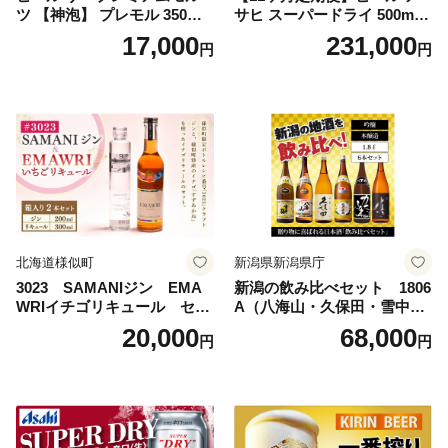
ツ 【神泡】 プレモル 350ml
サヒ スーパードライ 500ml 2
× 24本 サントリー〈天然水の
4本 1ケース×11ヶ月 | アサヒ
17,000
231,000
円
円
ビール工場〉群馬※沖縄・離
ビール 究極の辛口 酒 お酒 ア
島地域へのお届け不可
ルコール 生ビール Asahi ア
サヒビール スーパードライ s
uper dry 11回 缶ビール 缶 ギ
フト 内祝い 茨城県守谷市 送
料無料
北海道様似町
新潟県新潟県庁
3023 SAMANIジン EMA
新潟の飲み比べセット 1806
WRIイチゴリキュール セッ
A（八海山・久保田・雪中
ト（箱入り）【大人の味 酒
梅・越乃寒梅・かたふね・千
20,000
68,000
円
円
お酒 洋酒 スピリッツ クラフ
代の光）
トジン 国産 sake SAKE gin
GIN liqueur LIQUEUR お酒
セット 詰め合わせ カクテル
ソーダ割り アルコール ロッ
ク ソーダ ジントニック 】