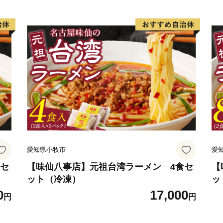
愛知県小牧市
愛
食セ
【味仙八事店】元祖台湾ラーメン 4食セ
【
ット（冷凍）
ッ
0
17,000
円
円