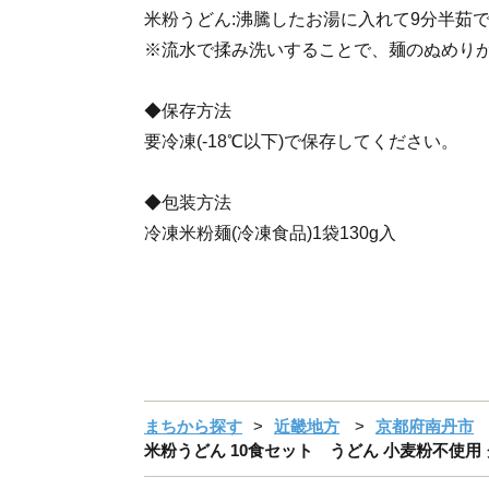
米粉うどん:沸騰したお湯に入れて9分半茹
※流水で揉み洗いすることで、麺のぬめり
◆保存方法
要冷凍(-18℃以下)で保存してください。
◆包装方法
冷凍米粉麺(冷凍食品)1袋130g入
まちから探す
近畿地方
京都府南丹市
米粉うどん 10食セット うどん 小麦粉不使用 