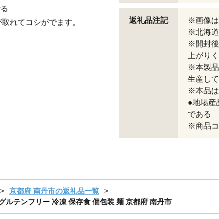
でる
返礼品注記
※画像は
が取れてコシがでます。
※北海道
※開封後
上がりく
※本製品
生産して
※本品は
●地場産
である
※商品コー
京都府 南丹市の返礼品一覧
グルテンフリー 冷凍 保存食 個包装 麺 京都府 南丹市