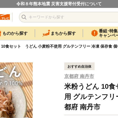
令和８年熊本地震 災害支援寄付受付について
番組･特集
ものから探す
まちから探す
キャンペ
 10食セット うどん 小麦粉不使用 グルテンフリー 冷凍 保存食 個
おすすめ自治体
京都府 南丹市
米粉うどん 10
用 グルテンフリー
都府 南丹市