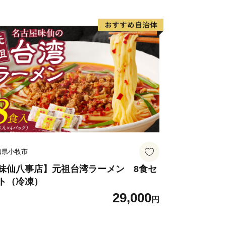
知県小牧市
味仙八事店】元祖台湾ラーメン 8食セ
ト（冷凍）
29,000
円