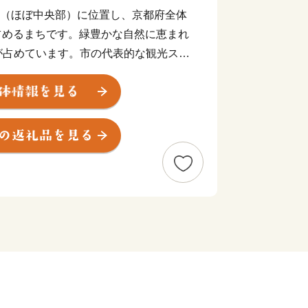
"（ほぼ中央部）に位置し、京都府全体
を占めるまちです。緑豊かな自然に恵まれ
が占めています。市の代表的な観光スポ
の里」は日本の原風景に出会える場所と
が立ち並ぶ地域は国の重要伝統的建造物
り、新緑や雪など四季折々に変化する景
れます。京都の台所として付加価値の高
どを生産しているほか、木工や焼き物等
「ものづくり」のまち、南丹市。ふるさ
丹市の「食」や「技」をお楽しみくださ