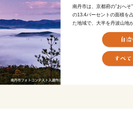
南丹市は、京都府の"おへそ
の13.4パーセントの面積
た地域で、大半を丹波山地
ットである「美山かやぶき
して人気で、かやぶき民家
群保存地区に選定されてお
観で訪れる人々を癒してく
いお米や京野菜、乳製品な
の工芸作家が拠点を構える
と納税を通じて、ぜひ、南
い。