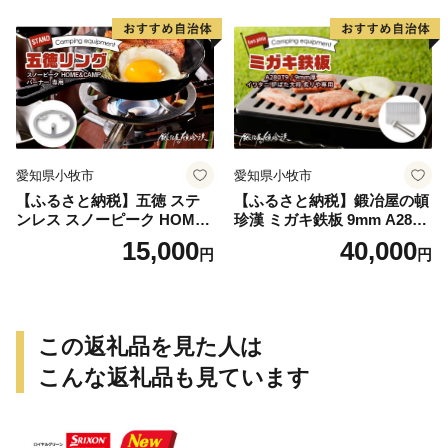
用切板 アウトドア キャンプ
具 ミガキ鉄板 日本製
ソロ ソロキャンプ グランピ
ング バーナー 風防 鍛冶屋の
頓珍漢 愛知県 小牧市 送料無
料
愛知県小牧市
愛知県小牧市
【ふるさと納税】五徳 ステ
【ふるさと納税】鍛冶屋の頓
ンレス スノーピーク HOME
珍漢 ミガキ鉄板 9mm A280T
&CAMP バーナー専用 専用
9 イワタニ 炉ばた大将 炙り
15,000
40,000
円
円
五徳 軽量 変形しにくい ずれ
や 専用 キャンプ ステンレス
にくい 滑り止め加工 錆びに
製ハンドル 栓抜き 簡易包装
くい 水洗い 曲げ加工 鍛冶屋
純国産製品 おうち時間 アウ
の頓珍漢 日本製 アウトドア
トドア お取り寄せ 送料無料
キャンプ 送料無料
この返礼品を見た人は
こんな返礼品も見ています