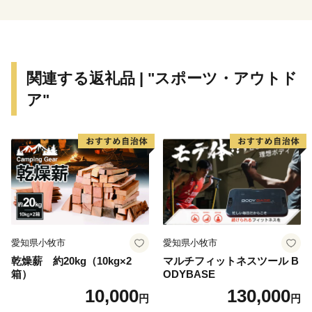
関連する返礼品 | "スポーツ・アウトド
ア"
愛知県小牧市
愛知県小牧市
乾燥薪 約20kg（10kg×2
マルチフィットネスツール B
箱）
ODYBASE
10,000
130,000
円
円