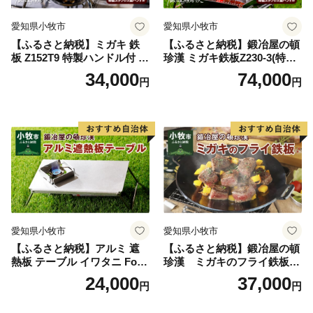
愛知県小牧市
愛知県小牧市
【ふるさと納税】ミガキ 鉄
【ふるさと納税】鍛冶屋の頓
板 Z152T9 特製ハンドル付 鍛
珍漢 ミガキ鉄板Z230-3(特製
冶屋の頓珍漢 メスティン収
ハンドル付)キャンプ アウト
34,000
74,000
円
円
納可能 キャンプ アウトドア
ドア BBQ グランピング 極厚
BBQ グランピング ソロキャ
溝加工 アウトドア用品 キャ
ンプ 極厚 溝加工 アウトドア
ンプギア ソロ ソロキャンプ
用品 キャンプギア 鉄板料理
日本製
日本製 愛知県 送料無料
愛知県小牧市
愛知県小牧市
【ふるさと納税】アルミ 遮
【ふるさと納税】鍛冶屋の頓
熱板 テーブル イワタニ Fore
珍漢 ミガキのフライ鉄板
Winds Micro Camp Stove F
F220S アウトドア キャンプ
24,000
37,000
円
円
W-MS01専用 折り畳みテーブ
ソロ ソロキャンプ グランピ
ル コンパクト 軽量 堅牢 風防
ング BBQ フライパン 調理器