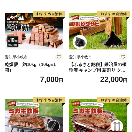
愛知県小牧市
愛知県小牧市
乾燥薪 約10kg（10kg×1
【ふるさと納税】鍛冶屋の頓
箱）
珍漢 キャンプ用 薪割り クサ
ビ 簡単に割れる 転びにくい
7,000
22,000
円
円
ソロキャンプ 女性 お子様 黒
色塗装 国内 自社工場 手作り
おうち時間 アウトドア お取
り寄せ 愛知県 小牧市 送料無
料