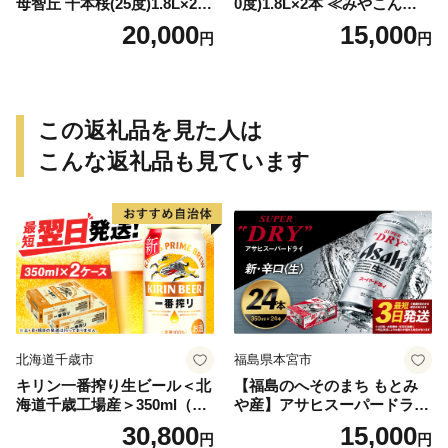
母智丘 千本桜(25度)1.8L×2本
0度)1.8L×2本 ≪みやこんじょ
≪みやこんじょ特急便≫_AC
特急便≫_MJ-0771
20,000
15,000
円
円
-0751
この返礼品を見た人は
こんな返礼品も見ています
北海道千歳市
福島県本宮市
キリン一番搾り生ビール＜北
【福島のへそのまち もとみ
海道千歳工場産＞350ml（24
や産】アサヒスーパードライ
本） 2ケース
350ml×24本 合計8.4L 1ケー
30,800
15,000
円
円
ス アルコール度数5% 缶ビー