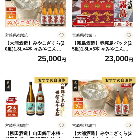
宮崎県都城市
宮崎県都城市
【大浦酒造】みやこざくら(2
【霧島酒造】赤霧島パック(2
0度)1.8L×4本 ≪みやこんじょ
5度)1.8L×3本 ≪みやこんじょ
特急便≫_AD-0771
特急便≫_23-07-K03P-1800-3
25,000
23,000
円
円
-Q
宮崎県都城市
宮崎県都城市
【柳田酒造】山田錦千本桜・
【大浦酒造】みやこざくら(2