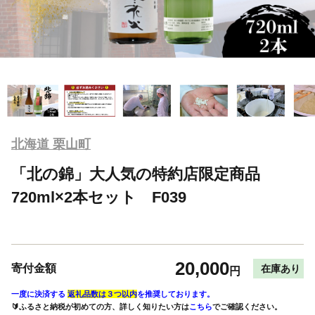
北海道 栗山町
「北の錦」大人気の特約店限定商品
720ml×2本セット F039
20,000
寄付金額
在庫あり
円
一度に決済する
返礼品数は３つ以内
を推奨しております。
🔰ふるさと納税が初めての方、詳しく知りたい方は
こちら
でご確認ください。