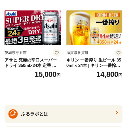
GIN liqueur LIQUEUR お酒
セット 詰め合わせ カクテル
ソーダ割り アルコール ロッ
ク ソーダ ジントニック 】
茨城県守谷市
滋賀県多賀町
アサヒ 究極の辛口スーパー
キリン 一番搾り 生ビール 35
ドライ 350ml×24本 定番 ビー
0ml × 24本 | キリン一番搾り
ル 缶ビール 酒 お酒 アルコー
キリンビール 一番搾り ビー
15,000
14,800
円
円
ル 辛口
ル 24缶 きりんいちばんしぼ
り キリン一番搾り びーる 1
ケース 24缶 24本 キリン一番
搾り KIRIN きりん 麒麟 キリ
ン一番搾り いちばんしぼり
キリン一番搾り 父の日 ちち
の日
ふるラボとは