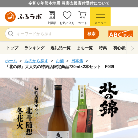
令和８年熊本地震 災害支援寄付受付について
上限額
お気に入り
カート
メニュー
検索
トップ
ランキング
返礼品一覧
まち一覧
特集
初心者ガイド
ホーム
ものから探す
お酒
日本酒
「北の錦」大人気の特約店限定商品720ml×2本セット F039