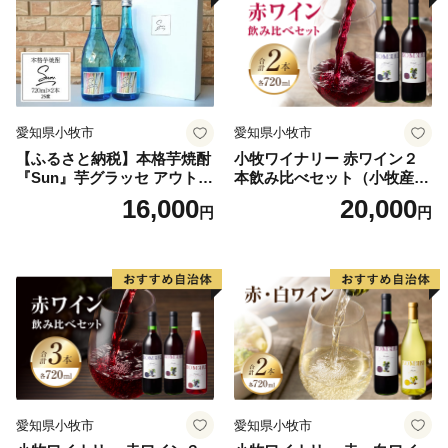
「栗山出身」ってだけでモテる時代は、きっとくる！
愛知県小牧市
愛知県小牧市
【ふるさと納税】本格芋焼酎
小牧ワイナリー 赤ワイン２
『Sun』芋グラッセ アウトド
本飲み比べセット（小牧産ぶ
ア ソロキャンプ ベランピン
どう100％使用）
16,000
20,000
円
円
グ 巣ごもり 就労支援
愛知県小牧市
愛知県小牧市