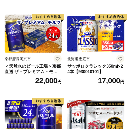
ル お酒 ビール アサヒ スーパ
ードライ super dry 24缶 辛
口 送料無料 カメイ 本宮市
【07214-0206】
京都府長岡京市
北海道恵庭市
＜天然水のビール工場＞京都
サッポロクラシック350ml×2
直送 ザ・プレミアム・モル
4本【930010101】
ツ 350ml×24本 プレモル [149
22,000
17,000
円
円
5]