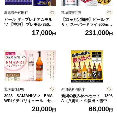
群馬県千代田町
茨城県守谷市
ビール ザ・プレミアムモル
【11ヶ月定期便】ビール ア
ツ 【神泡】 プレモル 350ml
サヒ スーパードライ 500ml 2
× 24本 サントリー〈天然水の
4本 1ケース×11ヶ月 | アサヒ
17,000
231,000
円
円
ビール工場〉群馬※沖縄・離
ビール 究極の辛口 酒 お酒 ア
島地域へのお届け不可
ルコール 生ビール Asahi ア
サヒビール スーパードライ s
uper dry 11回 缶ビール 缶 ギ
フト 内祝い 茨城県守谷市 送
料無料
北海道様似町
新潟県新潟県庁
3023 SAMANIジン EMA
新潟の飲み比べセット 1806
WRIイチゴリキュール セッ
A（八海山・久保田・雪中
ト（箱入り）【大人の味 酒
梅・越乃寒梅・かたふね・千
20,000
68,000
円
円
お酒 洋酒 スピリッツ クラフ
代の光）
トジン 国産 sake SAKE gin