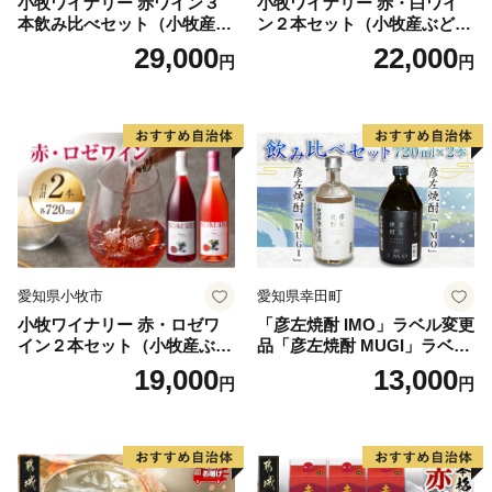
小牧ワイナリー 赤ワイン３
小牧ワイナリー 赤・白ワイ
本飲み比べセット（小牧産ぶ
ン２本セット（小牧産ぶどう
どう100％使用）
100％使用）
29,000
22,000
円
円
愛知県小牧市
愛知県幸田町
小牧ワイナリー 赤・ロゼワ
「彦左焼酎 IMO」ラベル変更
イン２本セット（小牧産ぶど
品「彦左焼酎 MUGI」ラベル
う100％使用）
変更品 飲み比べ セット 合計
19,000
13,000
円
円
2本 720ml×各1本 25度 焼酎
お酒 麦焼酎 芋焼酎