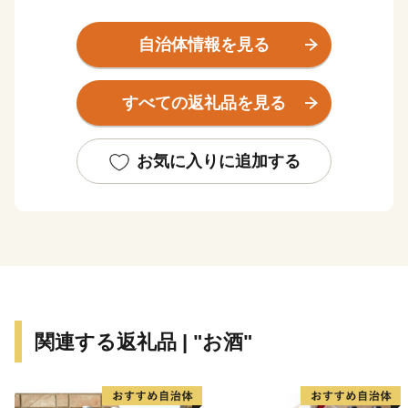
かつて夕張炭鉱の盛栄とともに発展した北海道最古の蔵
元「小林酒造」や、桃太郎のパッケージとオブラートで
自治体情報を見る
お馴染みの「谷田の日本一きびだんご」など、道産子な
ら誰もが一度は目にしたことがある商品は、実は栗山町
すべての返礼品を見る
の特産品。
野球日本代表 栗山英樹前監督が、ご自身の名前が縁で
少年野球場「栗の樹ファーム」を造ったことでも知られ
お気に入りに追加する
ます。
いつもきれいに整備された広大な芝生に、子どもたちを
安心して遊ばせられる遊具や、無料で利用できる「なか
よし動物園」がママに人気の「栗山公園」は、家族で一
日中楽しめるおすすめスポットです。
ふるさと栗山町をいつまでも活気あふれるまちにするた
関連する返礼品 | "お酒"
め、ふるさと納税を通じてまちの魅力を全国に発信し、
一人でも多くの「栗山ファン」を増やせるよう励んでま
いります。