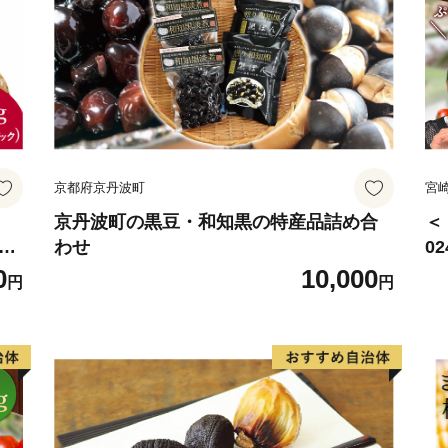
京都府京丹波町
宮
京丹波町の黒豆・和知黒の特産品詰め合
＜
椎茸
わせ
0
野
サ
0
10,000
円
円
賞
ね
用