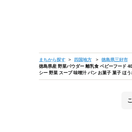
まちから探す
四国地方
徳島県三好市
徳島県産 野菜パウダー 離乳食 ベビーフード 40
シー 野菜 スープ 味噌汁 パン お菓子 菓子 ほう