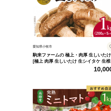
愛知県小牧市
駒来ファームの 極上・肉厚 生しいたけ
[極上 肉厚 生しいたけ 生シイタケ 生
安心 安全 国産 採れたて 新鮮 きのこ 
10,00
菜]