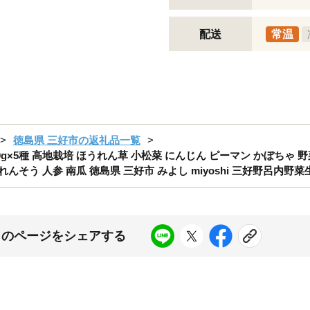
配送
常温
徳島県 三好市の返礼品一覧
g×5種 高地栽培 ほうれん草 小松菜 にんじん ピーマン かぼちゃ 野菜
れんそう 人参 南瓜 徳島県 三好市 みよし miyoshi 三好野呂内野
このページをシェアする