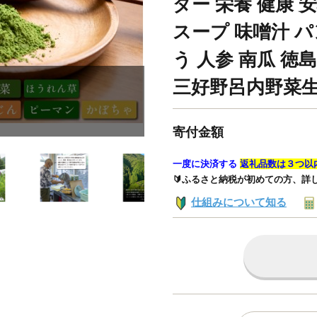
ダー 栄養 健康 
スープ 味噌汁 パ
う 人参 南瓜 徳島
三好野呂内野菜
寄付金額
一度に決済する
返礼品数は３つ以
🔰ふるさと納税が初めての方、詳
仕組みについて知る