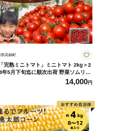
崎県高鍋町
「完熟ミニトマト」ミニトマト 2kg＞2
24年5月下旬迄に順次出荷 野菜ソムリエ
ミット アルル・リリカ共に銀賞受
14,000
円
！！(2023年11月開催)1回食べてみらん
？宮崎県 高鍋町産 産地直送 有機肥料使
 高糖度 西森農園