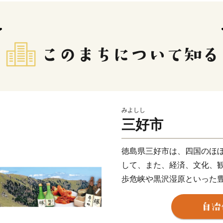
みよしし
三好市
徳島県三好市は、四国のほ
して、また、経済、文化、
歩危峡や黒沢湿原といった
のかずら橋など、歴史的文
りや祖谷平家祭りなど四季
はラフティングやウェイク