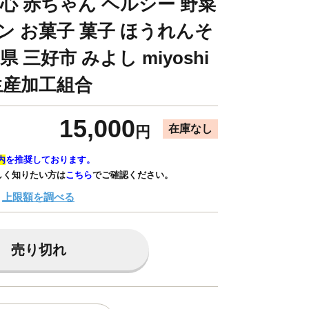
安心 赤ちゃん ヘルシー 野菜
ン お菓子 菓子 ほうれんそ
県 三好市 みよし miyoshi
生産加工組合
15,000
在庫なし
円
内
を推奨しております。
しく知りたい方は
こちら
でご確認ください。
上限額を調べる
売り切れ