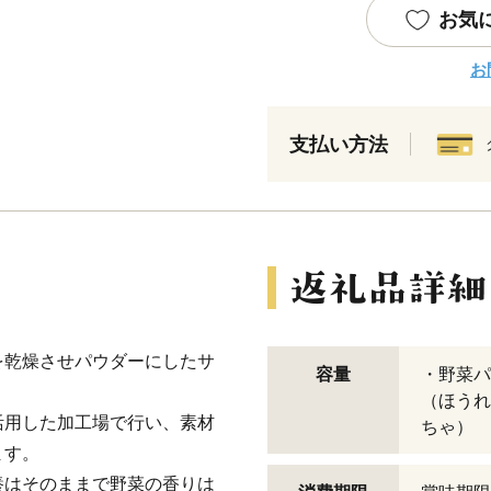
お気
お
支払い方法
を乾燥させパウダーにしたサ
容量
・野菜パウ
（ほうれ
活用した加工場で行い、素材
ちゃ）
ます。
養はそのままで野菜の香りは