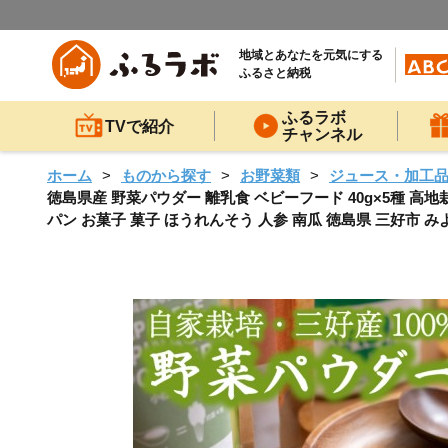
地域とあなたを元気にする
ふるさと納税
ふるラボ
TVで紹介
チャンネル
ホーム
ものから探す
お野菜類
ジュース・加工
徳島県産 野菜パウダー 離乳食 ベビーフード 40g×5種 高地
パン お菓子 菓子 ほうれんそう 人参 南瓜 徳島県 三好市 みよ