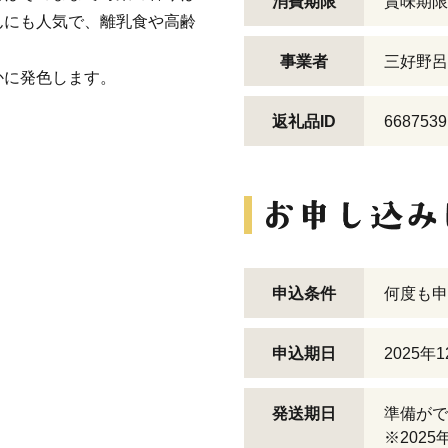
消費期限
賞味期限
んにも人気で、離乳食や高齢
事業者
三好野呂
かに発色します。
返礼品ID
6687539
申込条件
何度も申
申込期日
2025年
発送期日
準備がで
※202