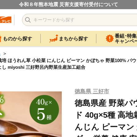
令和８年熊本地震 災害支援寄付受付について
番組･特集
ものから探す
まちから探す
キャンペ
品
栽培 ほうれん草 小松菜 にんじん ピーマン かぼちゃ 野菜100% パウ
し miyoshi 三好野呂内野菜生産加工組合
徳島県 三好市
徳島県産 野菜パ
ド 40g×5種 高
んじん ピーマン 