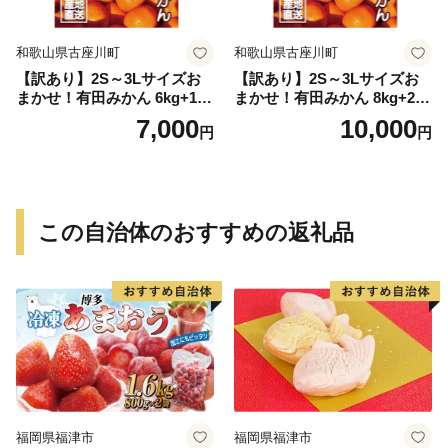
和歌山県古座川町
和歌山県古座川町
【訳あり】2S～3Lサイズお
【訳あり】2S～3Lサイズお
まかせ！有田みかん 6kg+1kg
まかせ！有田みかん 8kg+2kg
保証分 11月から12月下旬ま
保証分 11月から12月下旬ま
7,000
10,000
円
円
でに順次発送致します。 / 訳
でに順次発送致します。 / 訳
ありみかん 有田みかん みか
ありみかん 有田みかん みか
ん ミカン 蜜柑 柑橘 温州みか
ん ミカン 蜜柑 柑橘 温州みか
ん 和歌山 ご家庭用
ん 和歌山 ご家庭用
この自治体のおすすめの返礼品
福岡県福津市
福岡県福津市