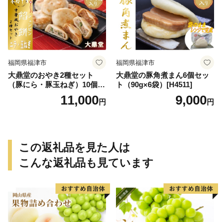
福岡県福津市
福岡県福津市
大鼎堂のおやき2種セット
大鼎堂の豚角煮まん6個セッ
（豚にら・豚玉ねぎ）10個×2
ト（90g×6袋）[H4511]
袋×2種 計40個[H4514]
11,000
9,000
円
円
この返礼品を見た人は
こんな返礼品も見ています