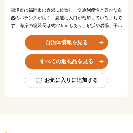
福津市は福岡市の近郊に位置し、交通利便性と豊かな自
然のバランスが良く、急速に人口が増加しているまちで
す。海岸の総延長は約22ｋｍもあり、砂浜や岩場、干潟
など多様な海岸が一番の魅力です。世界文化遺産に登録
された「神宿る島」宗像・沖ノ島と関連遺産群の一つで
自治体情報を見る
ある新原・奴山古墳群、日本一の大しめ縄と「光の道」
で有名な宮地嶽神社、映画などで度々登場する津屋崎千
すべての返礼品を見る
軒、唐津街道の畦町宿など、歴史と伝統も福津の大切な
財産です。
お気に入りに追加する