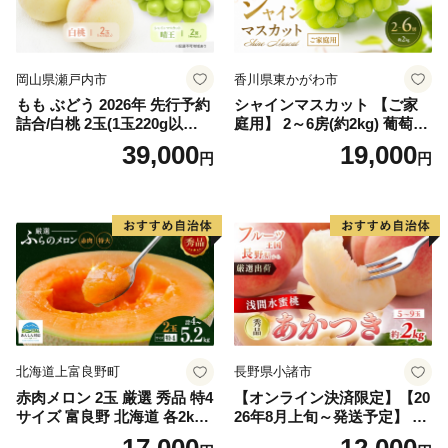
岡山県瀬戸内市
香川県東かがわ市
もも ぶどう 2026年 先行予約
シャインマスカット 【ご家
詰合/白桃 2玉(1玉220g以
庭用】 2～6房(約2kg) 葡萄 ぶ
上)・シャインマスカット 晴
どう ブドウ フルーツ 果物 く
39,000
19,000
円
円
王 2房(1房480g以上) 化粧箱
だもの 果実 旬の果物 旬のフ
入り 岡山県産 国産 フルーツ
ルーツ 香川 香川県 東かがわ
果物 ギフト
市
北海道上富良野町
長野県小諸市
赤肉メロン 2玉 厳選 秀品 特4
【オンライン決済限定】【20
サイズ 富良野 北海道 各2kg
26年8月上旬～発送予定】 先
～2.6kg 2玉 セット ファーム
行予約 「浅間水蜜桃プレミ
17,000
12,000