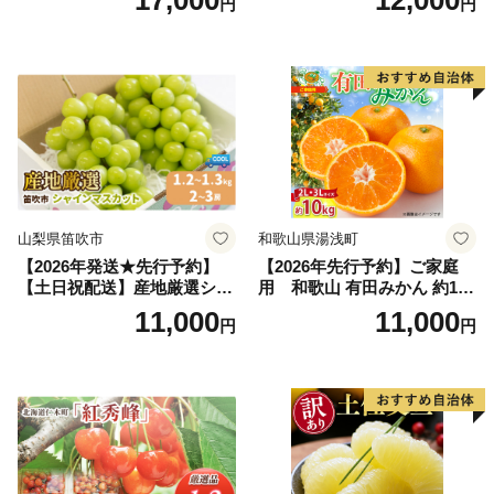
円
円
富良野 メロン めろん 果物 く
アム」 もも あかつき 秀品 約
だもの フルーツ デザート 旬
2kg 5～9玉 贈答品 ふるさと
の果物 旬のフルーツ
納税 果物 桃 フルーツ モモ
果肉 長野県産 小諸市
山梨県笛吹市
和歌山県湯浅町
【2026年発送★先行予約】
【2026年先行予約】ご家庭
【土日祝配送】産地厳選シャ
用 和歌山 有田みかん 約10k
インマスカット1.2kg～1.3kg
g (2L、3Lサイズ)【湯浅町】
11,000
11,000
円
円
（2房～3房）※沖縄・離島配
_ZJ6079
送不可※ 106-003-sku02-26y
｜シャインマスカット 発送
笛吹市 山梨県 フルーツ 果物
ぶどう 葡萄 大粒 シャインマ
スカット おすすめ シャイン
マスカット 贈答 ギフト 産地
笛吹市 シャインマスカット