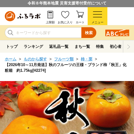
令和８年熊本地震 災害支援寄付受付について
上限額
お気に入り
カート
メニュー
検索
トップ
ランキング
返礼品一覧
まち一覧
特集
初心者ガイド
ホーム
ものから探す
フルーツ類
柿・栗
【2026年10～11月発送】秋のフルーツの王様・ブランド柿「秋王」化
粧箱 約1.75kg[H2274]