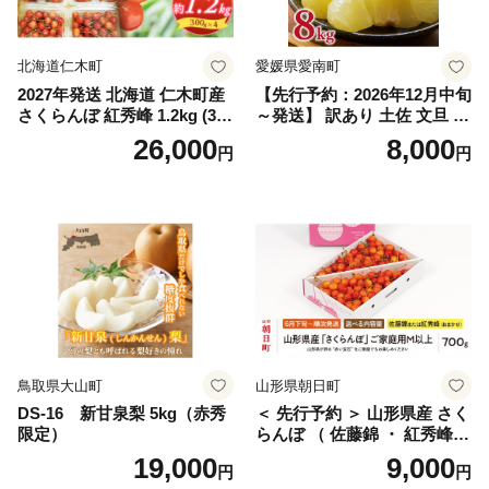
笛吹 葡萄 国産 ぶどう 人気
国産 1.2kg 先行｜
北海道仁木町
愛媛県愛南町
2027年発送 北海道 仁木町産
【先行予約：2026年12月中旬
さくらんぼ 紅秀峰 1.2kg (300
～発送】 訳あり 土佐 文旦 8k
g×4パック) Lサイズ以上 旬
g (Mサイズ以上サイズミック
26,000
8,000
円
円
桜桃 産地直送 サクランボ チ
ス) 8000円 わけあり ぶんた
ェリー フルーツ 果物 果物類
ん みかん mikan 蜜柑 ミカン
仁木町 仁木 [松山商店]
土佐文旦 家庭用 産地直送 国
産 農家直送 期間限定 特産品
サイズミックス くらもとフ
ァーム 愛南町 愛媛県
鳥取県大山町
山形県朝日町
DS-16 新甘泉梨 5kg（赤秀
＜ 先行予約 ＞ 山形県産 さく
限定）
らんぼ （ 佐藤錦 ・ 紅秀峰
） ご家庭用 M以上 700g 【20
19,000
9,000
円
円
26年6月下旬から7月上旬発