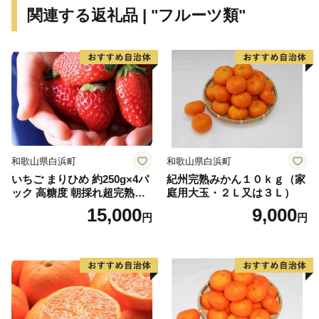
関連する返礼品 | "フルーツ類"
和歌山県白浜町
和歌山県白浜町
いちご まりひめ 約250g×4パ
紀州完熟みかん１０ｋｇ（家
ック 高糖度 朝採れ超完熟ま
庭用大玉・２Ｌ又は３Ｌ）
りひめ 1月以降発送分
15,000
9,000
円
円