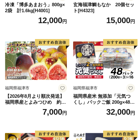
冷凍「博多あまおう」800g×
玄海福津鯛もなか 20個セッ
2袋 計1.6kg[H4001]
ト[H4323]
12,000
15,000
円
円
福岡県福津市
福岡県福津市
【2026年8月より順次発送】
福岡県産米 無添加「元気つ
福岡県産とよみつひめ 約30
くし」パックご飯 200g×48パ
0g×2パック[H2298]
ック[H2309]
7,000
32,000
円
円