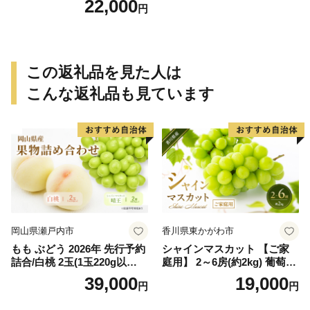
22,000
円
かつお カツオのたたき 鰹の
たたき 冷凍 真空 大容量 【nk
s107B】
この返礼品を見た人は
こんな返礼品も見ています
岡山県瀬戸内市
香川県東かがわ市
もも ぶどう 2026年 先行予約
シャインマスカット 【ご家
詰合/白桃 2玉(1玉220g以
庭用】 2～6房(約2kg) 葡萄 ぶ
上)・シャインマスカット 晴
どう ブドウ フルーツ 果物 く
39,000
19,000
円
円
王 2房(1房480g以上) 化粧箱
だもの 果実 旬の果物 旬のフ
入り 岡山県産 国産 フルーツ
ルーツ 香川 香川県 東かがわ