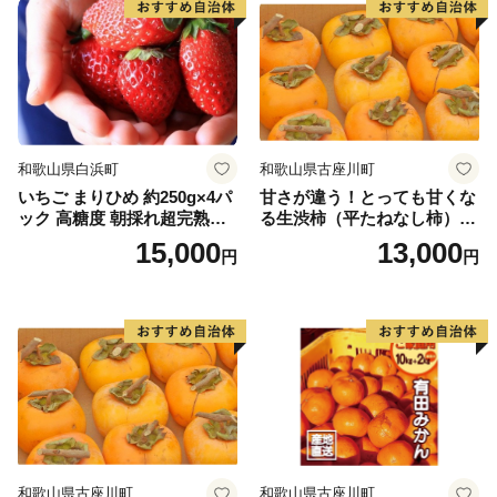
和歌山県白浜町
和歌山県古座川町
いちご まりひめ 約250g×4パ
甘さが違う！とっても甘くな
ック 高糖度 朝採れ超完熟ま
る生渋柿（平たねなし柿）吊
りひめ 1月以降発送分
るし柿用 T字枝or吊るしクリ
15,000
13,000
円
円
ップ付付約1.5～2kg 約6～1
2個＜2026年10月中旬～11月
上旬ごろ順次発送＞Ted【art
017B】
和歌山県古座川町
和歌山県古座川町