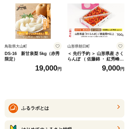
産 農家直送 期間限定 特産品
サイズミックス くらもとフ
ァーム 愛南町 愛媛県
鳥取県大山町
山形県朝日町
DS-16 新甘泉梨 5kg（赤秀
＜ 先行予約 ＞ 山形県産 さく
限定）
らんぼ （ 佐藤錦 ・ 紅秀峰
） ご家庭用 M以上 700g 【20
19,000
9,000
円
円
26年6月下旬から7月上旬発
送】 山形県 果物 フルーツ 初
夏 夏 送料無料
ふるラボとは