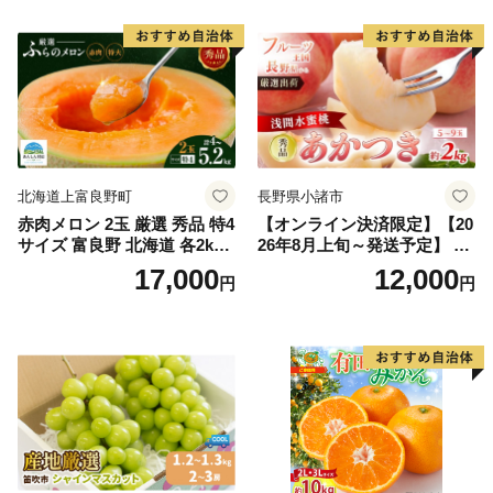
果物 ギフト
市
北海道上富良野町
長野県小諸市
赤肉メロン 2玉 厳選 秀品 特4
【オンライン決済限定】【20
サイズ 富良野 北海道 各2kg
26年8月上旬～発送予定】 先
～2.6kg 2玉 セット ファーム
行予約 「浅間水蜜桃プレミ
17,000
12,000
円
円
富良野 メロン めろん 果物 く
アム」 もも あかつき 秀品 約
だもの フルーツ デザート 旬
2kg 5～9玉 贈答品 ふるさと
の果物 旬のフルーツ
納税 果物 桃 フルーツ モモ
果肉 長野県産 小諸市