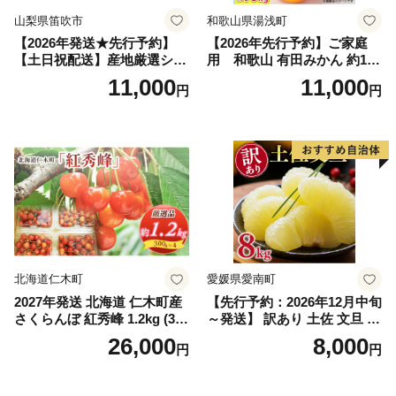
山梨県笛吹市
和歌山県湯浅町
【2026年発送★先行予約】
【2026年先行予約】ご家庭
【土日祝配送】産地厳選シャ
用 和歌山 有田みかん 約10k
インマスカット1.2kg～1.3kg
g (2L、3Lサイズ)【湯浅町】
11,000
11,000
円
円
（2房～3房）※沖縄・離島配
_ZJ6079
送不可※ 106-003-sku02-26y
｜シャインマスカット 発送
笛吹市 山梨県 フルーツ 果物
ぶどう 葡萄 大粒 シャインマ
スカット おすすめ シャイン
マスカット 贈答 ギフト 産地
笛吹市 シャインマスカット
笛吹 葡萄 国産 ぶどう 人気
国産 1.2kg 先行｜
北海道仁木町
愛媛県愛南町
2027年発送 北海道 仁木町産
【先行予約：2026年12月中旬
さくらんぼ 紅秀峰 1.2kg (300
～発送】 訳あり 土佐 文旦 8k
g×4パック) Lサイズ以上 旬
g (Mサイズ以上サイズミック
26,000
8,000
円
円
桜桃 産地直送 サクランボ チ
ス) 8000円 わけあり ぶんた
ェリー フルーツ 果物 果物類
ん みかん mikan 蜜柑 ミカン
仁木町 仁木 [松山商店]
土佐文旦 家庭用 産地直送 国