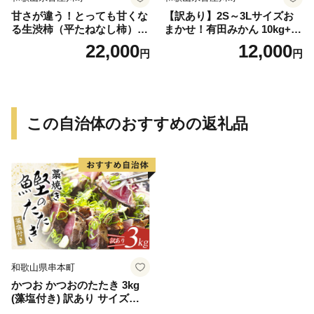
甘さが違う！とっても甘くな
【訳あり】2S～3Lサイズお
る生渋柿（平たねなし柿）吊
まかせ！有田みかん 10kg+2k
るし柿用 T字枝or吊るしクリ
g保証分 11月から12月下旬ま
22,000
12,000
円
円
ップ付約4.5～5kg 約24～30
でに順次発送致します。 / 訳
個＜2026年10月中旬～順次発
ありみかん 有田みかん みか
送＞-Ted【art016B】
ん ミカン 蜜柑 柑橘 温州みか
ん 和歌山 ご家庭用
この自治体のおすすめの返礼品
和歌山県串本町
かつお かつおのたたき 3kg
(藻塩付き) 訳あり サイズふぞ
ろい 焼きが命！ 藁焼き / 鰹