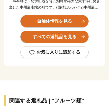
串本町は、紀伊山地を背に潮岬が雄大な太平洋に突き
出した本州最南端の町です。(面積135.67km2)本州最南
端の地、潮岬は北緯33度26分、東経135度46分。これ
は、東京の八丈島とほぼ同緯度に位置します。茫々たる
自治体情報を見る
太平洋に面し、東西に長く延びた海岸線はこの地方の特
色であるリアス式海岸で、奇岩・怪石の雄大な自然美に
すべての返礼品を見る
恵まれ、吉野熊野国立公園および枯木灘県立自然公園の
指定を受けています。
お気に入りに追加する
黒潮の恵みを受けて、年間平均気温17℃前後と気候は
いたって温暖。冬季でも平均気温6~8℃でほとんど雪を
見ることがありません。また総面積は約135km2で、そ
の80%を山林が占めていますが、地形は比較的ゆるやか
です。町の東部では水量豊かな古座川が延々60kmを南
に流れて太平洋に注ぎこんでいます。また1.8kmの沖合
には、和歌山県下最大の島、紀伊大島(面積9.93km2)が
関連する返礼品 | "フルーツ類"
浮かんでおり、平成11年9月のくしもと大橋開通により
本土とつながりました。