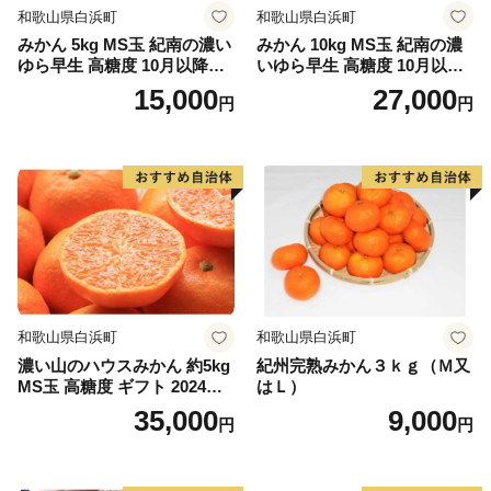
和歌山県白浜町
和歌山県白浜町
みかん 5kg MS玉 紀南の濃い
みかん 10kg MS玉 紀南の濃
本州最南端の町、串本町へ是非一度おこし下さい。
ゆら早生 高糖度 10月以降発
いゆら早生 高糖度 10月以降
送 マルチ被覆栽培
発送 マルチ被覆栽培
15,000
27,000
円
円
★ABCテレビのニュース情報番組「news おかえり」
で、「 紅葉屋本舗」の“竹皮包みようかん本煉” が紹介
されました！
👉和歌山県串本町の「竹皮包みようかん本煉」
👉「竹皮包みようかん3本セット（本煉・柚子・桜）」
★ABCテレビのニュース情報番組「キャスト」で、
「串本食品株式会社」の“じゃばらマグロ” が紹介され
ました！
和歌山県白浜町
和歌山県白浜町
👉じゃばらマグロなど串本食品の返礼品はこちら
濃い山のハウスみかん 約5kg
紀州完熟みかん３ｋｇ（Ｍ又
MS玉 高糖度 ギフト 2024年7
はＬ）
月以降発送分
35,000
9,000
円
円