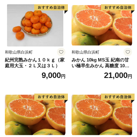
● 世界最北のサンゴの海
串本は北緯33度30分という位置にあり、本来、海藻
の茂る温帯の海に属します。しかし、南から暖かい水を
運んでくる黒潮の働きによって串本の海は常に暖めら
れ、南の海と同様のサンゴ群落が形成されています。世
和歌山県白浜町
和歌山県白浜町
界でもっとも北にあるサンゴの海、それが紀伊半島の先
紀州完熟みかん１０ｋｇ（家
みかん 10kg MS玉 紀南の甘
端にある串本の海なのです。
庭用大玉・２Ｌ又は３Ｌ）
い極早生みかん 高糖度 10月
以降発送 マルチ被覆栽培
9,000
21,000
円
円
また、串本の海は暖かい海と冷たい海の接するところ
にあるため、海の中に四季があります。夏から秋にかけ
ての暖かいシーズンは沖縄やフィリピンなどとよく似た
サンゴ中心の景観を見せますが、冬からは海藻が生い茂
り、温帯的景観と熱帯的景観が混じる珍しい景観を見せ
ます。このような環境は世界的に見てもたいへん珍しい
ものです。