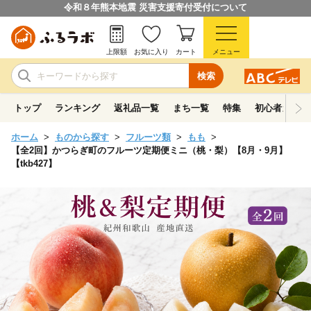
令和８年熊本地震 災害支援寄付受付について
上限額
お気に入り
カート
メニュー
検索
トップ
ランキング
返礼品一覧
まち一覧
特集
初心者ガイド
ホーム
ものから探す
フルーツ類
もも
【全2回】かつらぎ町のフルーツ定期便ミニ（桃・梨）【8月・9月】
【tkb427】