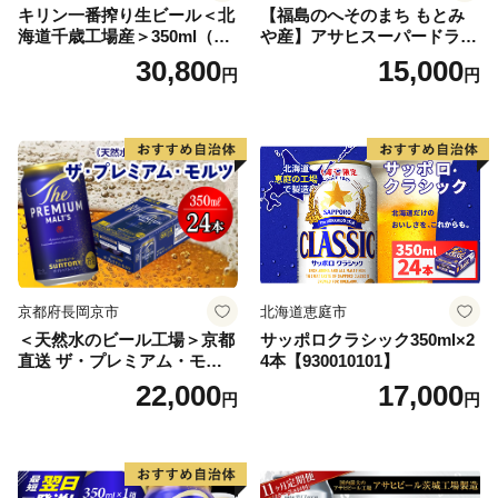
キリン一番搾り生ビール＜北
【福島のへそのまち もとみ
海道千歳工場産＞350ml（24
や産】アサヒスーパードライ
本） 2ケース
350ml×24本 合計8.4L 1ケー
30,800
15,000
円
円
ス アルコール度数5% 缶ビー
ル お酒 ビール アサヒ スーパ
ードライ super dry 24缶 辛
口 送料無料 カメイ 本宮市
【07214-0206】
京都府長岡京市
北海道恵庭市
＜天然水のビール工場＞京都
サッポロクラシック350ml×2
直送 ザ・プレミアム・モル
4本【930010101】
ツ 350ml×24本 プレモル [149
22,000
17,000
円
円
5]