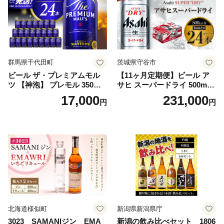
群馬県千代田町
茨城県守谷市
ビール ザ・プレミアムモル
【11ヶ月定期便】ビール ア
ツ 【神泡】 プレモル 350ml
サヒ スーパードライ 500ml 2
× 24本 サントリー〈天然水の
4本 1ケース×11ヶ月 | アサヒ
17,000
231,000
円
円
ビール工場〉群馬※沖縄・離
ビール 究極の辛口 酒 お酒 ア
島地域へのお届け不可
ルコール 生ビール Asahi ア
サヒビール スーパードライ s
uper dry 11回 缶ビール 缶 ギ
フト 内祝い 茨城県守谷市 送
料無料
北海道様似町
新潟県新潟県庁
3023 SAMANIジン EMA
新潟の飲み比べセット 1806