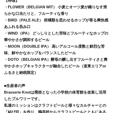
【特徴】
・FLOWER（BELGIAN WIT） 小麦とオーツ麦が織りなす滑
らかな口当たりと、フルーティな香り
・BIRD（PALE ALE） 柑橘類を思わせるホップが香る爽快感
あふれる呑み口
・WIND（IPA） どっしりとした苦味とフルーティなホップの
華やかさが調和するビール
・MOON（DOUBLE IPA） 高いアルコール度数と鮮烈な苦
味、鮮やかなホップをバランスしたビール
・DOTO（BELGIAN IPA）酵母の醸し出すフルーティさと爽
やかさホップキャラクターが融合したビール（道東エリアor
ふるさと納税限定）
■生産者の声
Brasserie Knotは廃校となった小学校の体育館を改装し活用
したブルワリーです。
私達のミッションはクラフトビールと様々なカルチャーとの
「結び目」を作り、鶴居村からクラフトビールとともにある