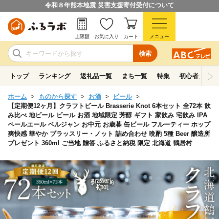
令和８年熊本地震 災害支援寄付受付について
上限額
お気に入り
カート
メニュー
検索
トップ
ランキング
返礼品一覧
まち一覧
特集
初心者ガイド
ホーム
ものから探す
お酒
ビール
【定期便12ヶ月】クラフトビール Brasserie Knot 6本セット 全72本 飲
み比べ 地ビール ビール お酒 地域限定 芳醇 ギフト 家飲み 宅飲み IPA
ペールエール ベルジャン お中元 お歳暮 缶ビール フルーティー ホップ
爽快感 華やか ブラッスリー・ノット 詰め合わせ 晩酌 5種 Beer 醸造所
プレゼント 360ml ご当地 贈答 ふるさと納税 限定 北海道 鶴居村