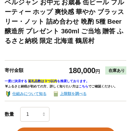
ベルジャン お中元 お歳暮 缶ビール フル
ーティー ホップ 爽快感 華やか ブラッス
リー・ノット 詰め合わせ 晩酌 5種 Beer
醸造所 プレゼント 360ml ご当地 贈答 ふ
るさと納税 限定 北海道 鶴居村
180,000
寄付金額
在庫あり
円
一度に決済する
返礼品数は３つ以内
を推奨しております。
🔰ふるさと納税が初めての方、詳しく知りたい方は
こちら
でご確認ください。
仕組みについて知る
上限額を調べる
数量