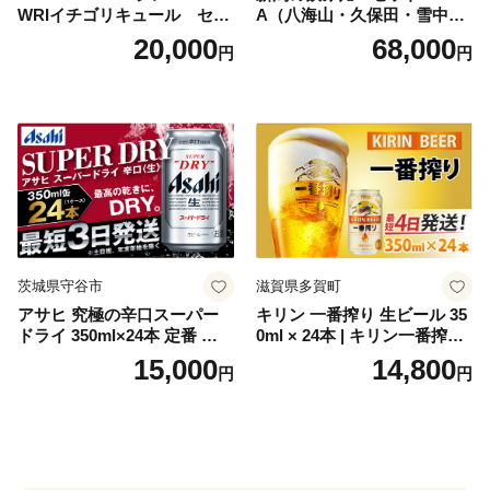
WRIイチゴリキュール セッ
A（八海山・久保田・雪中
ト（箱入り）【大人の味 酒
梅・越乃寒梅・かたふね・千
20,000
68,000
円
円
お酒 洋酒 スピリッツ クラフ
代の光）
トジン 国産 sake SAKE gin
GIN liqueur LIQUEUR お酒
セット 詰め合わせ カクテル
ソーダ割り アルコール ロッ
ク ソーダ ジントニック 】
茨城県守谷市
滋賀県多賀町
アサヒ 究極の辛口スーパー
キリン 一番搾り 生ビール 35
ドライ 350ml×24本 定番 ビー
0ml × 24本 | キリン一番搾り
ル 缶ビール 酒 お酒 アルコー
キリンビール 一番搾り ビー
15,000
14,800
円
円
ル 辛口
ル 24缶 きりんいちばんしぼ
り キリン一番搾り びーる 1
ケース 24缶 24本 キリン一番
搾り KIRIN きりん 麒麟 キリ
ン一番搾り いちばんしぼり
キリン一番搾り 父の日 ちち