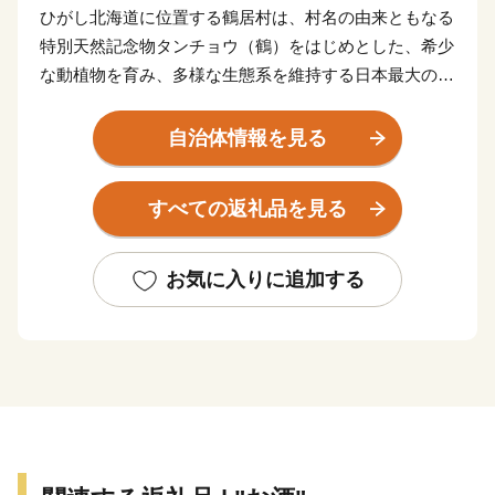
ひがし北海道に位置する鶴居村は、村名の由来ともなる
特別天然記念物タンチョウ（鶴）をはじめとした、希少
な動植物を育み、多様な生態系を維持する日本最大の湿
地「釧路湿原国立公園」を有する自然環境豊かな村で
す。
自治体情報を見る
酪農を主産業とし、農業生産基盤の整備や酪農経営の近
代化などに取り組みながら、北国・北海道で国内の食料
すべての返礼品を見る
自給確保のため、地域を挙げて良質な生乳生産に努めて
います。この生乳を使用して加工された高品質のナチュ
ラルチーズは、村の特産品となっています。
お気に入りに追加する
村の最大の魅力は、その「美しさ」です。雄大な自然に
囲まれ、牧草・森林地帯が広がるのどかな村で、「日本
で最も美しい村」連合にも加盟しています。