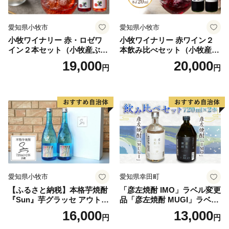
愛知県小牧市
愛知県小牧市
小牧ワイナリー 赤・ロゼワ
小牧ワイナリー 赤ワイン２
イン２本セット（小牧産ぶど
本飲み比べセット（小牧産ぶ
う100％使用）
どう100％使用）
19,000
20,000
円
円
愛知県小牧市
愛知県幸田町
【ふるさと納税】本格芋焼酎
「彦左焼酎 IMO」ラベル変更
『Sun』芋グラッセ アウトド
品「彦左焼酎 MUGI」ラベル
ア ソロキャンプ ベランピン
変更品 飲み比べ セット 合計
16,000
13,000
円
円
グ 巣ごもり 就労支援
2本 720ml×各1本 25度 焼酎
お酒 麦焼酎 芋焼酎