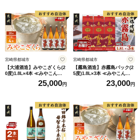
宮崎県都城市
宮崎県都城市
【大浦酒造】みやこざくら(2
【霧島酒造】赤霧島パック(2
0度)1.8L×4本 ≪みやこんじょ
5度)1.8L×3本 ≪みやこんじょ
特急便≫_AD-0771
特急便≫_23-07-K03P-1800-3
25,000
23,000
円
円
-Q