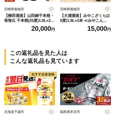
宮崎県都城市
宮崎県都城市
【柳田酒造】山田錦千本桜・
【大浦酒造】みやこざくら(2
母智丘 千本桜(25度)1.8L×2本
0度)1.8L×2本 ≪みやこんじょ
≪みやこんじょ特急便≫_AC
特急便≫_MJ-0771
20,000
15,000
円
円
-0751
この返礼品を見た人は
こんな返礼品も見ています
北海道千歳市
福島県本宮市