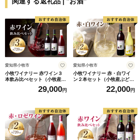
関連する返礼品 | "お酒"
愛知県小牧市
愛知県小牧市
小牧ワイナリー 赤ワイン３
小牧ワイナリー 赤・白ワイ
本飲み比べセット（小牧産ぶ
ン２本セット（小牧産ぶどう
どう100％使用）
100％使用）
29,000
22,000
円
円