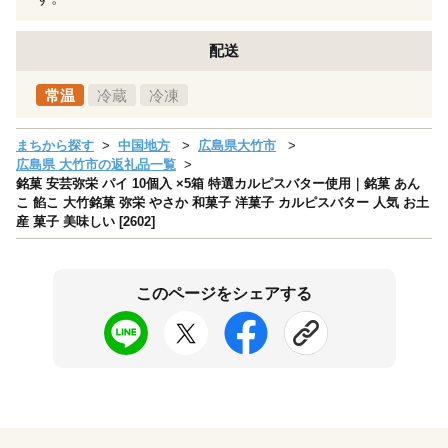
配送
常温
冷蔵
冷凍
まちから探す
中国地方
広島県大竹市
広島県 大竹市の返礼品一覧
銘菓 安芸弥栄 パイ 10個入 ×5箱 特選カルピスバター使用｜銘菓 あん
こ 餡こ 大竹銘菓 弥栄 やさか 和菓子 洋菓子 カルピスバター 人気 お土
産 菓子 美味しい [2602]
このページをシェアする