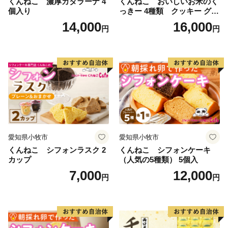
くんねこ 濃厚カタラーナ 4
くんねこ おいしいお米のく
個入り
っきー 4種類 クッキー グル
テンフリー
14,000
16,000
円
円
愛知県小牧市
愛知県小牧市
くんねこ シフォンラスク 2
くんねこ シフォンケーキ
カップ
（人気の5種類） 5個入
7,000
12,000
円
円