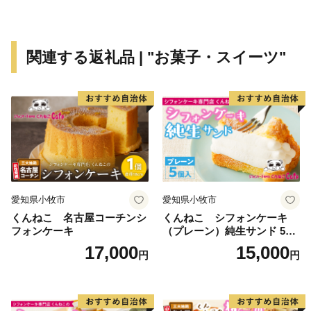
で最初の石油化学コンビナート（岩国・大竹石油コンビ
ナート）が建設された大竹市は、日本屈指の臨海工業都
市として発展してきました。たくさんの企業が世界・国
関連する返礼品 | "お菓子・スイーツ"
内シェアトップの製品を創りだしています。
みなさまの生活を大竹市産の製品群が支えているといっ
ても過言ではありません！
返礼品にもご用意しておりますので、ぜひお試しくださ
い。
最先端のものづくり、豊かな自然、「産業と自然が調和
愛知県小牧市
愛知県小牧市
するまち」大竹市。
くんねこ 名古屋コーチンシ
くんねこ シフォンケーキ
大竹の魅力のつまった品々を、ふるさと納税返礼品でお
フォンケーキ
（プレーン）純生サンド 5個
届けします。
入
17,000
15,000
円
円