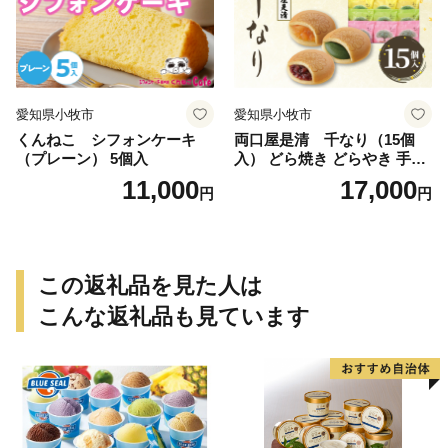
愛知県小牧市
愛知県小牧市
くんねこ シフォンケーキ
両口屋是清 千なり（15個
（プレーン） 5個入
入） どら焼き どらやき 手土
産 お土産 土産 丹波大納言小
11,000
17,000
円
円
豆 抹茶 林檎 りんご 慶事 お
祝い 法事 法要 詰め合わせ お
取り寄せ 瓢箪 豊臣秀吉 焼印
個包装 贈り物 老舗 お茶菓子
この返礼品を見た人は
こんな返礼品も見ています