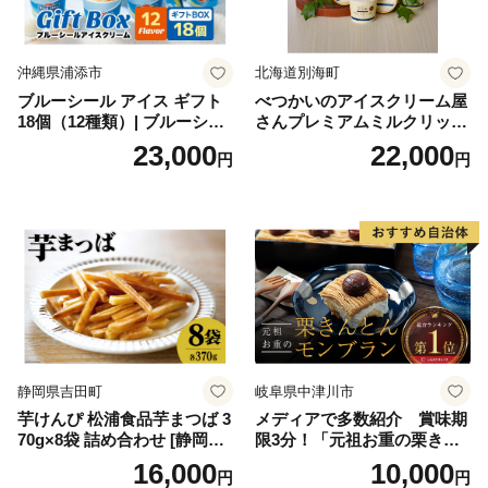
沖縄県浦添市
北海道別海町
ブルーシール アイス ギフト
べつかいのアイスクリーム屋
18個（12種類）| ブルーシー
さんプレミアムミルクリッチ
ルアイス ブルーシールアイ
12個（AP-01）（ 北海道アイ
23,000
22,000
円
円
スクリーム 着日指定可能 送
ス 北海道産アイス アイス ア
料無料 ジェラート 沖縄県 バ
イススイーツ アイスクリー
ースデー 贈り物 プレゼント
ム 北海道産アイスクリーム
誕生日 カップ 詰め合わせ バ
道産アイス 道産アイスクリ
ラエティ | バニラ チョコレー
ーム ギフト 詰合せ 詰め合わ
ト ストロベリー ピスタチオ
せ ふるさと納税 ）
バニラ＆クッキー ウベ 沖縄
紅イモ 塩ちんすこう 沖縄シ
ークヮーサー 沖縄黒糖 琉球
ロイヤルミルクティ 沖縄パ
イン
静岡県吉田町
岐阜県中津川市
芋けんぴ 松浦食品芋まつば 3
メディアで多数紹介 賞味期
70g×8袋 詰め合わせ [静岡伊
限3分！「元祖お重の栗きん
勢丹(松浦食品) 静岡県 吉田町
とんモンブラン」 【未来の
16,000
10,000
円
円
22424274] 芋ケンピ セット
ご褒美】スイーツ 栗 モンブ