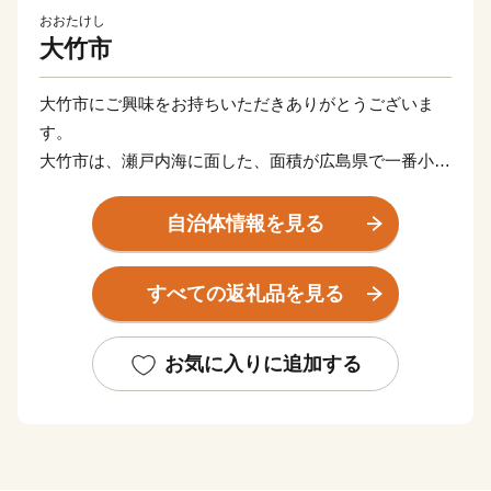
おおたけし
大竹市
大竹市にご興味をお持ちいただきありがとうございま
す。
大竹市は、瀬戸内海に面した、面積が広島県で一番小さ
な市です。
小さいながらも広島市まで約３０キロメートル、山口県
自治体情報を見る
岩国市までも１０キロメートル圏内いう利便性のよい土
地柄から、広島県の西の玄関口として栄えてきました。
すべての返礼品を見る
海の玄関・大竹港は、戦後直後の引き揚げ港となった歴
史を持つ良港で、沖合では、現在も漁業が盛んに行われ
ています。またフェリーで３５分、安芸の宮島のそばに
お気に入りに追加する
ある阿多田島は、瀬戸内でも屈指の釣り場として１年中
釣り人たちで賑わいを見せています。
市内を流れる小瀬川のきれいで豊かな水に恵まれ、日本