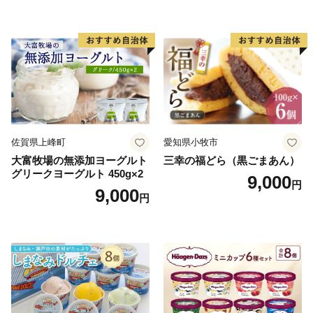
小袋 個包装 小分け
ラン くりきんとん デザート
ご褒美 お取り寄せ くり お菓
子 菓子 F4N-2298
佐賀県上峰町
愛知県小牧市
大富牧場の無添加ヨーグルト
三幸の福どら（黒ごまあん）
グリークヨーグルト 450g×2
9,000
円
9,000
円