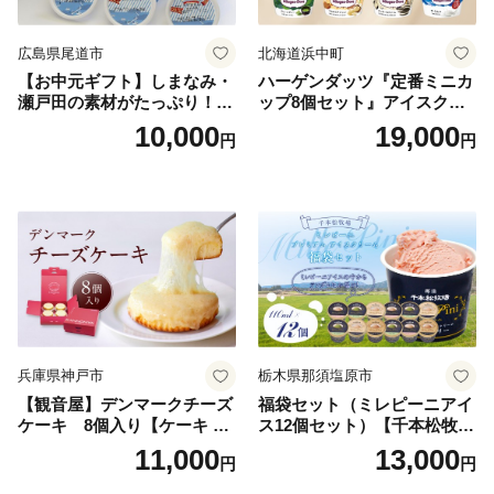
広島県尾道市
北海道浜中町
【お中元ギフト】しまなみ・
ハーゲンダッツ『定番ミニカ
瀬戸田の素材がたっぷり！ジ
ップ8個セット』アイスクリ
ェラート8個
ーム アイス スイーツ デザー
10,000
19,000
円
円
ト_H0016-104
兵庫県神戸市
栃木県那須塩原市
【観音屋】デンマークチーズ
福袋セット（ミレピーニアイ
ケーキ 8個入り【ケーキ チ
ス12個セット）【千本松牧
ーズケーキ 人気スイーツ お
場】 ns025-014-12 【デザー
11,000
13,000
円
円
すすめスイーツ 神戸スイー
ト 詰め合わせ ギフト】
ツ 新感覚チーズケーキ おす