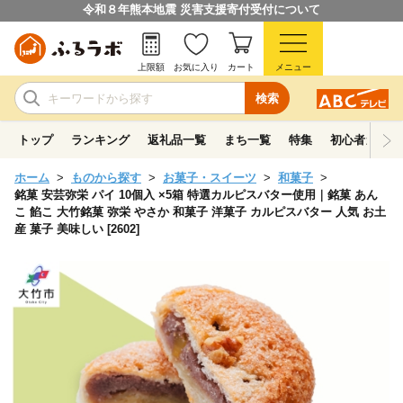
令和８年熊本地震 災害支援寄付受付について
上限額
お気に入り
カート
メニュー
検索
トップ
ランキング
返礼品一覧
まち一覧
特集
初心者ガイド
ホーム
ものから探す
お菓子・スイーツ
和菓子
銘菓 安芸弥栄 パイ 10個入 ×5箱 特選カルピスバター使用｜銘菓 あん
こ 餡こ 大竹銘菓 弥栄 やさか 和菓子 洋菓子 カルピスバター 人気 お土
産 菓子 美味しい [2602]