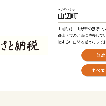
やまのべまち
山辺町
山辺町は、⼭形県のほぼ中
都⼭形市の北⻄に隣接して
擁する中⼭間地域となって
林や湧⽔などが美しい⾃然
は市街地を形成し、南北に
となっており、市街地周辺
かした稲作や果樹栽培が盛