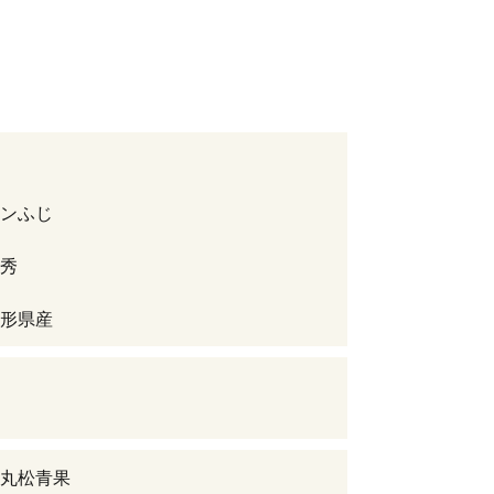
ンふじ
秀
形県産
丸松青果