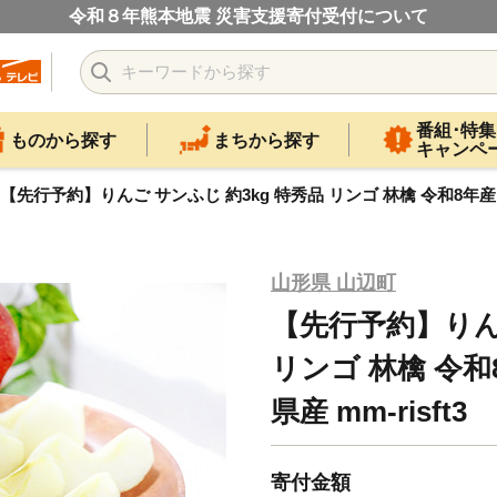
令和８年熊本地震 災害支援寄付受付について
番組･特集
ものから探す
まちから探す
キャンペ
【先行予約】りんご サンふじ 約3kg 特秀品 リンゴ 林檎 令和8年産 202
山形県 山辺町
【先行予約】りんご
リンゴ 林檎 令和8
県産 mm-risft3
寄付金額