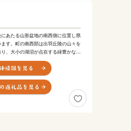
央にあたる⼭形盆地の南⻄側に位置し県
います。町の南⻄部は出⽻丘陵の⼭々を
おり、⼤小の湖沼が点在する緑豊かな森
景観をつくりだしています。町の北東部
流れる須川に向かってなだらかな東傾斜
では盆地特有の寒暖差や肥沃な土壌を活
んとなっています。