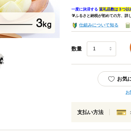
一度に決済する
返礼品数は３つ以
🔰ふるさと納税が初めての方、詳
仕組みについて知る
数量
お気
お
支払い方法