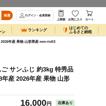
検索
ログイン・会員登録
上限額
お気に入り
カート
はじめての
ランキング
ーン
ふるさと納税
6年産 果物 山形県産 mm-risft3
 サンふじ 約3kg 特秀品
年産 2026年産 果物 山形
16,000
在庫あり
円