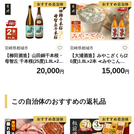
宮崎県都城市
宮崎県都城市
【柳田酒造】山田錦千本桜・
【大浦酒造】みやこざくら(2
母智丘 千本桜(25度)1.8L×2本
0度)1.8L×2本 ≪みやこんじょ
≪みやこんじょ特急便≫_AC
特急便≫_MJ-0771
20,000
15,000
円
円
-0751
この自治体のおすすめの返礼品