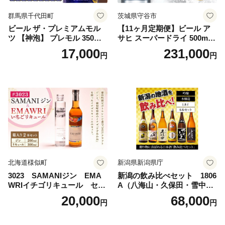
群馬県千代田町
茨城県守谷市
ビール ザ・プレミアムモル
【11ヶ月定期便】ビール ア
ツ 【神泡】 プレモル 350ml
サヒ スーパードライ 500ml 2
× 24本 サントリー〈天然水の
4本 1ケース×11ヶ月 | アサヒ
17,000
231,000
円
円
ビール工場〉群馬※沖縄・離
ビール 究極の辛口 酒 お酒 ア
島地域へのお届け不可
ルコール 生ビール Asahi ア
サヒビール スーパードライ s
uper dry 11回 缶ビール 缶 ギ
フト 内祝い 茨城県守谷市 送
料無料
北海道様似町
新潟県新潟県庁
3023 SAMANIジン EMA
新潟の飲み比べセット 1806
WRIイチゴリキュール セッ
A（八海山・久保田・雪中
ト（箱入り）【大人の味 酒
梅・越乃寒梅・かたふね・千
20,000
68,000
円
円
お酒 洋酒 スピリッツ クラフ
代の光）
トジン 国産 sake SAKE gin
GIN liqueur LIQUEUR お酒