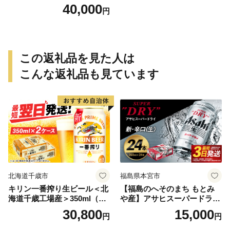
ト（寄附40,000円コース）
40,000
円
【4000品以上掲載 高評価 カ
タログ 肉 牛たん ビール かに
サーモン 野菜 定期便 おせち
タオル ティッシュ あとから
セレクト カタログギフト】
この返礼品を見た人は
こんな返礼品も見ています
北海道千歳市
福島県本宮市
キリン一番搾り生ビール＜北
【福島のへそのまち もとみ
海道千歳工場産＞350ml（24
や産】アサヒスーパードライ
本） 2ケース
350ml×24本 合計8.4L 1ケー
30,800
15,000
円
円
ス アルコール度数5% 缶ビー
ル お酒 ビール アサヒ スーパ