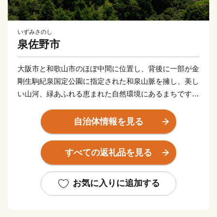
いずみさのし
泉佐野市
大阪市と和歌山市のほぼ中間に位置し、背後に一部が金
剛生駒紀泉国定公園に指定された和泉山脈を擁し、美し
い山河、緑あふれる恵まれた自然環境にあるまちです。
商・工・農・漁業がそれぞれバランスよく栄えてきまし
たが、関西国際空港の開港などに伴う人口の増加ととも
自治体情報を見る
に、商業・サービス業が盛んになっています。
関空によるインパクトを最大限に活用し、世界と日本を
すべての返礼品を見る
結ぶ玄関都市として、21世紀にふさわしい国際都市をめ
ざしてまちづくりに取り組んでいます。
お気に入りに追加する