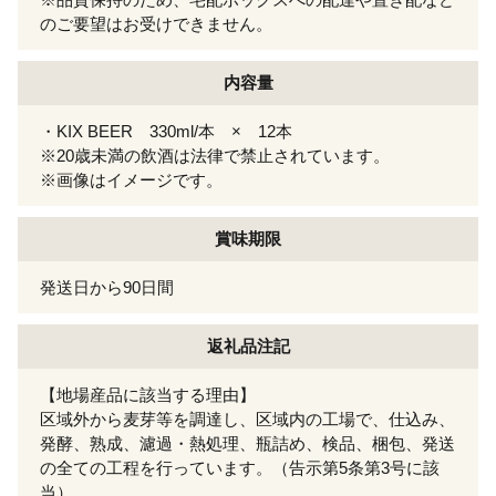
のご要望はお受けできません。
内容量
・KIX BEER 330ml/本 × 12本
※20歳未満の飲酒は法律で禁止されています。
※画像はイメージです。
賞味期限
発送日から90日間
返礼品注記
【地場産品に該当する理由】
区域外から麦芽等を調達し、区域内の工場で、仕込み、
発酵、熟成、濾過・熱処理、瓶詰め、検品、梱包、発送
の全ての工程を行っています。（告示第5条第3号に該
当）