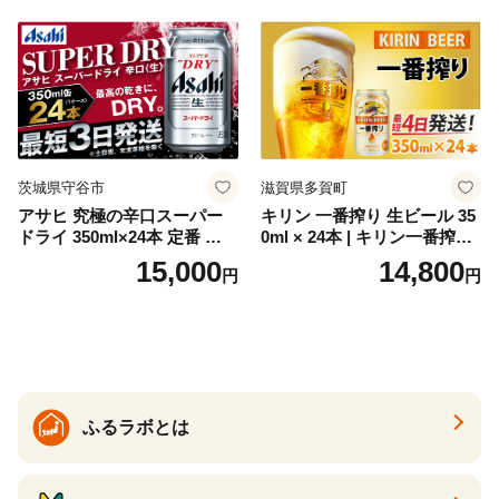
セット 詰め合わせ カクテル
ソーダ割り アルコール ロッ
ク ソーダ ジントニック 】
茨城県守谷市
滋賀県多賀町
アサヒ 究極の辛口スーパー
キリン 一番搾り 生ビール 35
ドライ 350ml×24本 定番 ビー
0ml × 24本 | キリン一番搾り
ル 缶ビール 酒 お酒 アルコー
キリンビール 一番搾り ビー
15,000
14,800
円
円
ル 辛口
ル 24缶 きりんいちばんしぼ
り キリン一番搾り びーる 1
ケース 24缶 24本 キリン一番
搾り KIRIN きりん 麒麟 キリ
ン一番搾り いちばんしぼり
キリン一番搾り 父の日 ちち
の日
ふるラボとは