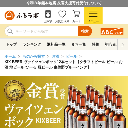
令和８年熊本地震 災害支援寄付受付について
上限額
お気に入り
カート
メニュー
検索
トップ
ランキング
返礼品一覧
まち一覧
特集
初心者ガイド
ホーム
ものから探す
お酒
ビール
KIX BEER ヴァイツェンボック12本セット【クラフトビール ビール お
酒 地ビール びーる 瓶ビール 泉佐野ブルーイング】