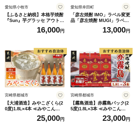
愛知県小牧市
愛知県幸田町
【ふるさと納税】本格芋焼酎
「彦左焼酎 IMO」ラベル変更
『Sun』芋グラッセ アウトド
品「彦左焼酎 MUGI」ラベル
ア ソロキャンプ ベランピン
変更品 飲み比べ セット 合計
16,000
13,000
円
円
グ 巣ごもり 就労支援
2本 720ml×各1本 25度 焼酎
お酒 麦焼酎 芋焼酎
宮崎県都城市
宮崎県都城市
【大浦酒造】みやこざくら(2
【霧島酒造】赤霧島パック(2
0度)1.8L×4本 ≪みやこんじょ
5度)1.8L×3本 ≪みやこんじょ
特急便≫_AD-0771
特急便≫_23-07-K03P-1800-3
25,000
23,000
円
円
-Q