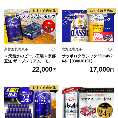
ードライ super dry 24缶 辛
口 送料無料 カメイ 本宮市
【07214-0206】
京都府長岡京市
北海道恵庭市
＜天然水のビール工場＞京都
サッポロクラシック350ml×2
直送 ザ・プレミアム・モル
4本【930010101】
ツ 350ml×24本 プレモル [149
22,000
17,000
円
円
5]