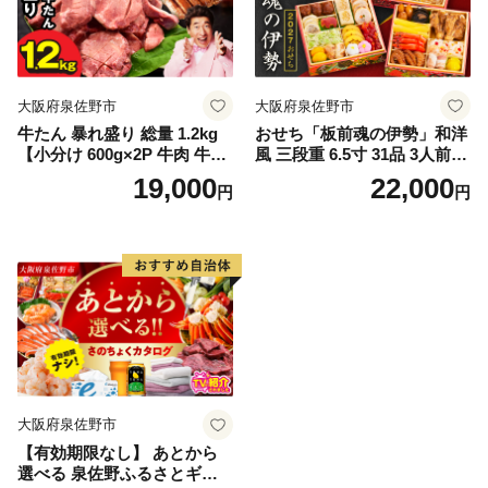
大阪府泉佐野市
大阪府泉佐野市
牛たん 暴れ盛り 総量 1.2kg
おせち「板前魂の伊勢」和洋
【小分け 600g×2P 牛肉 牛タ
風 三段重 6.5寸 31品 3人前
ン 牛たん 厚切り牛タン 焼肉
【1位獲得 おせち料理 板前魂
19,000
22,000
円
円
BBQ キャンプ 焼くだけ 簡単
贅沢おせち お節 惣菜 冷凍 先
調理 訳あり サイズ不揃い】
行予約 年内発送 おせち料理2
027】
大阪府泉佐野市
【有効期限なし】 あとから
選べる 泉佐野ふるさとギフ