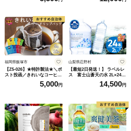
ン】
備品 おちゃ ocha 茶葉 緑茶
飲料 飲み物 八女 茶 日本茶
深むし茶 深蒸し 訳あり お茶
っぱ tea 八女茶 お手軽 簡単
小分け お土産 お取り寄せ グ
ルメ 福岡 九州 福岡県 国産
日本 ふかむし茶 ふかむし 家
庭用 自宅用 ちゃ りょくちゃ
ふかむしちゃ 急須 甘み 川崎
町 送料無料
福岡県飯塚市
山梨県忍野村
【Z5-026】★特許製法★＼ポ
【最短2日発送！】 ラベルレ
スト投函／きれいなコーヒー
ス 富士山蒼天の水 2L×24本
ドリップバッグ9種セット(18
（4ケース）※離島不可 天然
5,000
14,500
円
円
袋)ゆうパケットでお届け！
水 ミネラルウォーター 水 ペ
ットボトル 2000ml バナジウ
ム天然水 飲料水 軟水 鉱水 国
産 シリカ ミネラル 美容 備蓄
防災 長期保存 富士山 山梨県
忍野村