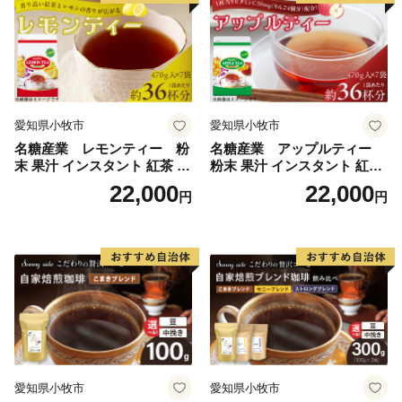
愛知県小牧市
愛知県小牧市
名糖産業 レモンティー 粉
名糖産業 アップルティー
末 果汁 インスタント 紅茶 ビ
粉末 果汁 インスタント 紅茶
タミンC 袋 ロングセラー 粉
ティー ビタミンC 袋 ロング
22,000
22,000
円
円
末飲料 粉末茶 簡単 手軽 ホッ
セラー 粉末飲料 粉末茶 簡単
ト アイス
手軽 ホット アイス
愛知県小牧市
愛知県小牧市