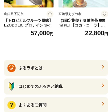
山口県下関市
宮崎県えびの市
【トロピカルフルーツ風味】
（3回定期便）爽健美茶 600
EZOBOLIC プロテイン 3kg
ml PET【コカ・コーラ】ペ
ットボトル 1ケース(24本) 定
57,000
22,800
円
円
期便 3回(72本) セット お茶
カフェインゼロ ノンカフェ
イン ハトムギ ブレンド茶 宮
崎県 えびの市 送料無料
ふるラボとは
はじめてのふるさと納税
よくあるご質問