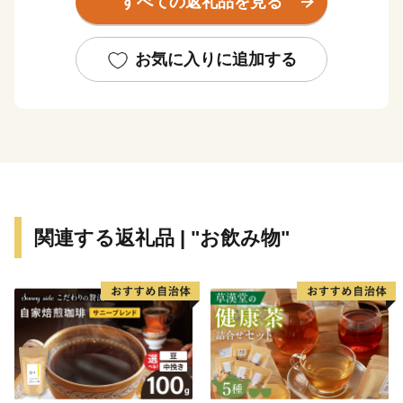
すべての返礼品を見る
して今後の発展が期待されています。
1984年(昭和59年)にノルウェーのオスロ市から国外初の
サンタランドの認定を受けて以来、「愛と平和、感謝と
お気に入りに追加する
奉仕」を基本理念としてサンタランドにふさわしいまち
づくりに取り組んでいます。
2018年(平成30年)には、開町してから150年を迎えまし
た。
蝦夷地（えぞち)を「北海道」と命名とした1869年(明治
2年)に、十勝国を広尾郡茂寄村など７郡に改編し、1926
関連する返礼品 | "お飲み物"
年(大正15年)には広尾郡茂寄村を広尾村に改称しまし
た。
町制施行は1946年(昭和21年)でありますが、1869年を開
町の年としています。
広尾町はこれからも未来につながるまちづくりを行って
まいります。