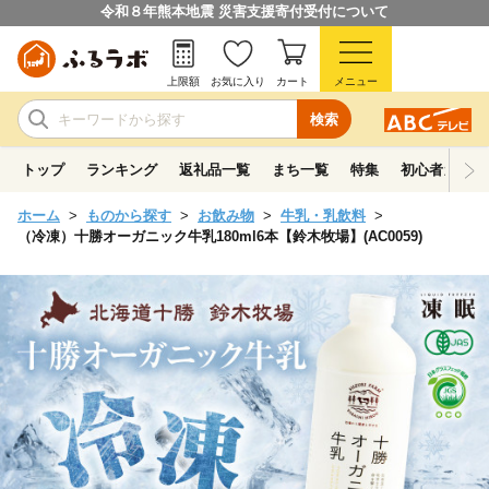
令和８年熊本地震 災害支援寄付受付について
上限額
お気に入り
カート
メニュー
検索
トップ
ランキング
返礼品一覧
まち一覧
特集
初心者ガイド
ホーム
ものから探す
お飲み物
牛乳・乳飲料
（冷凍）十勝オーガニック牛乳180ml6本【鈴木牧場】(AC0059)