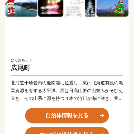
ひろおちょう
広尾町
北海道十勝管内の最南端に位置し、東は北海道有数の漁
業資源を有する太平洋、西は日高山脈の山並みがそびえ
立ち、その山系に源を持つ４本の河川が海に注ぎ、豊か
な自然を生かした漁業を中心に農林業を基幹産業として
発展してきました。
自治体情報を見る
十勝港は、日本で唯一の町が管理する重要港湾で首都圏
を結ぶ海の最短距離に位置するため海上輸送の拠点港と