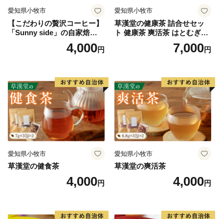
愛知県小牧市
愛知県小牧市
【こだわりの贅沢コーヒー】
草漢堂の健康茶 詰合せセッ
「Sunny side」の自家焙煎珈
ト 健康茶 爽活茶 はとむぎ茶
琲サニーブレンド（100g）
温補茶 健食茶 和漢紅茶 お茶
4,000
7,000
円
円
愛知県小牧市
愛知県小牧市
草漢堂の健食茶
草漢堂の爽活茶
4,000
4,000
円
円