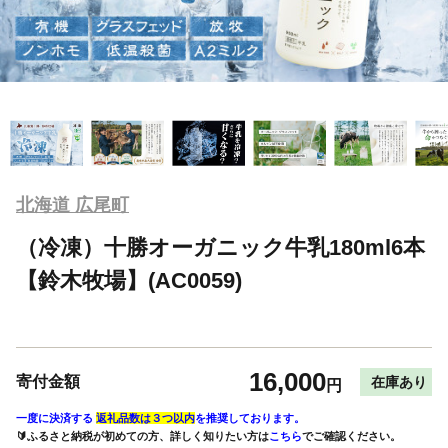
北海道 広尾町
（冷凍）十勝オーガニック牛乳180ml6本
【鈴木牧場】(AC0059)
16,000
寄付金額
在庫あり
円
一度に決済する
返礼品数は３つ以内
を推奨しております。
🔰ふるさと納税が初めての方、詳しく知りたい方は
こちら
でご確認ください。