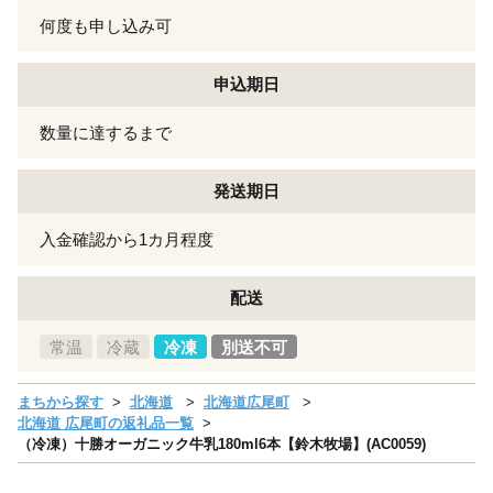
何度も申し込み可
申込期日
数量に達するまで
発送期日
入金確認から1カ月程度
配送
常温
冷蔵
冷凍
別送不可
まちから探す
北海道
北海道広尾町
北海道 広尾町の返礼品一覧
（冷凍）十勝オーガニック牛乳180ml6本【鈴木牧場】(AC0059)