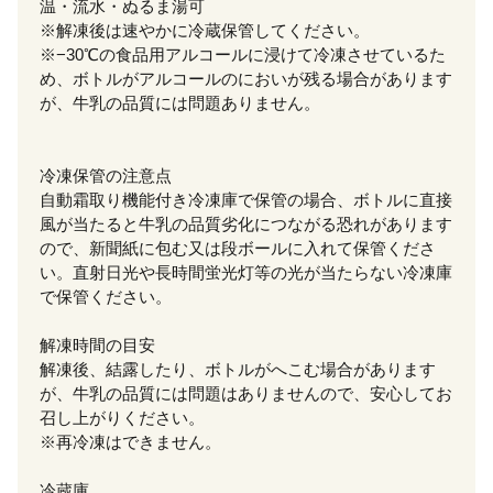
温・流水・ぬるま湯可
※解凍後は速やかに冷蔵保管してください。
※−30℃の食品用アルコールに浸けて冷凍させているた
め、ボトルがアルコールのにおいが残る場合があります
が、牛乳の品質には問題ありません。
冷凍保管の注意点
自動霜取り機能付き冷凍庫で保管の場合、ボトルに直接
風が当たると牛乳の品質劣化につながる恐れがあります
ので、新聞紙に包む又は段ボールに入れて保管くださ
い。直射日光や長時間蛍光灯等の光が当たらない冷凍庫
で保管ください。
解凍時間の目安
解凍後、結露したり、ボトルがへこむ場合があります
が、牛乳の品質には問題はありませんので、安心してお
召し上がりください。
※再冷凍はできません。
冷蔵庫