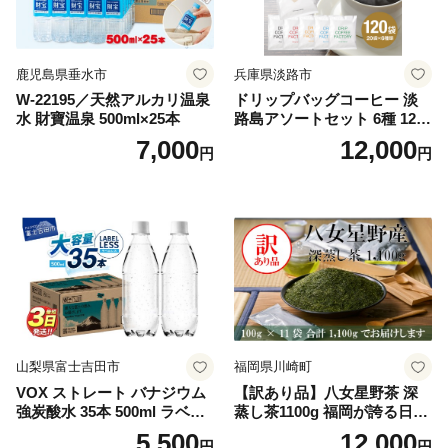
鹿児島県垂水市
兵庫県淡路市
W-22195／天然アルカリ温泉
ドリップバッグコーヒー 淡
水 財寶温泉 500ml×25本
路島アソートセット 6種 120
袋 飲み比べ コーヒー
7,000
12,000
円
円
山梨県富士吉田市
福岡県川崎町
VOX ストレート バナジウム
【訳あり品】八女星野茶 深
強炭酸水 35本 500ml ラベル
蒸し茶1100g 福岡が誇る日本
レス【富士吉田市限定カート
茶_ 訳アリ 常温 お茶 茶袋 常
5,500
12,000
円
円