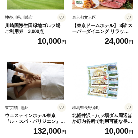
神奈川県川崎市
東京都文京区
川崎国際生田緑地ゴルフ場
【東京ドームホテル】 3階 ス
ご利用券 3,000点
ーパーダイニング リラッサ
ランチブッフェ お食事券 大
10,000
24,000
円
円
人1名様分 関東 東京 ご利用
券 ランチ 昼食 食事券 レスト
ラン ブッフェ 東京都 お食事
券
東京都目黒区
群馬県長野原町
ウェスティンホテル東京
北軽井沢・八ッ場ダム周辺ほ
『ル・スパ・パリジエン』選
か町内各所で利用可能な長野
べるボディセラピー90分/1名
原町ふるさと感謝券（3,000
132,000
10,000
円
円
円分）【トラベル 観光 旅行