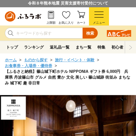
令和８年熊本地震 災害支援寄付受付について
上限額
お気に入り
カート
メニュー
検索
トップ
ランキング
返礼品一覧
まち一覧
特集
初心者ガイド
ホーム
ものから探す
旅行・イベント・体験
お食事券・入場券・優待券
【ふるさと納税】篠山城下町ホテル NIPPONIA ギフト券 6,000円 兵
庫県 丹波篠山市 グルメ 自然 豊か 文化 美しい 篠山城跡 街並み まちな
み 城下町 趣 非日常