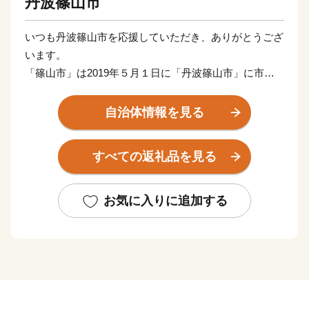
丹波篠山市
いつも丹波篠山市を応援していただき、ありがとうござ
います。
「篠山市」は2019年５月１日に「丹波篠山市」に市名
を変更しました。
これからも、小京都や日本の原風景ともいわれるまちな
自治体情報を見る
み、景観、自然や文化を守り、黒大豆をはじめとする美
味しい農産物をPRしていきます。
すべての返礼品を見る
おかげさまで「丹波篠山」は、今、大きな人気を呼び、
日本遺産のまちにもなりました。さらに、あなたのふる
さととして、全国に発信します。
お気に入りに追加する
そんなふるさとを応援していただける皆さまの温かい
「想い」を、「ふるさと日本一」と誇れる丹波篠山のま
ちづくりに活かしていきます。
自然と共生し、教育・文化を発展させ、魅力あるふるさ
とづくりを進めるために「丹波篠山ふるさと応援寄付
金」へのご協力をお願いいたします。