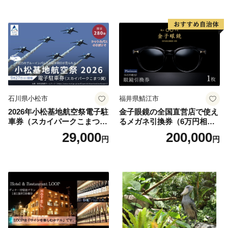
お土産 群馬県 長野原町 北軽
井沢】
石川県小松市
福井県鯖江市
2026年小松基地航空祭電子駐
金子眼鏡の全国直営店で使え
車券（スカイパークこまつ
るメガネ引換券（6万円相
翼） 駐車場 シャトルバスの
当） Platinum
29,000
200,000
円
円
りばすぐ 石川県 小松市