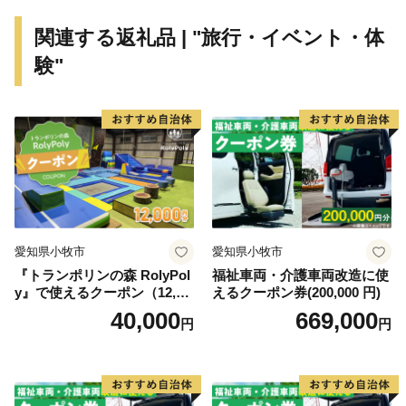
関連する返礼品 | "旅行・イベント・体
験"
＼のどかな田園風景と歴史が息づく丹波篠山は、懐の深
いまちです。／
兵庫県中東部、四方を山々に囲まれた篠山盆地に位置
し、古来、京都への交通の要として栄えてきた歴史ある
城下町。
まちなみや山鉾が巡行する祭礼など、現在も京都文化の
影響が随所に色濃く残っています。
また、盆地特有の昼夜の気候や、秋から冬にかけて発生
愛知県小牧市
愛知県小牧市
する「丹波霧」などの独特の気候風土が、全国的にも有
『トランポリンの森 RolyPol
福祉車両・介護車両改造に使
名な「丹波篠山黒豆」をはじめとした多くの特産物を育
y』で使えるクーポン（12,00
えるクーポン券(200,000 円)
んでおり、歴史や文化を感じながら四季の味覚もお楽し
0円）
40,000
669,000
円
円
みいただけます。
古くて美しいまちなみと自然、そこに暮らす人々、食文
化や祭り。それらが一体となっていまもいきづいていま
す。