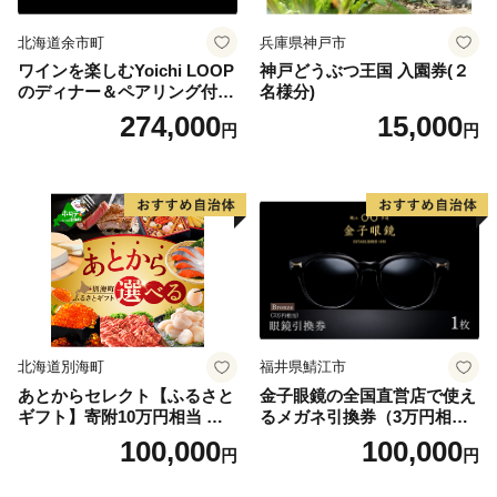
北海道余市町
兵庫県神戸市
ワインを楽しむYoichi LOOP
神戸どうぶつ王国 入園券(２
のディナー＆ペアリング付宿
名様分)
泊プラン＜デラックスツイン
274,000
15,000
円
円
＞
北海道別海町
福井県鯖江市
あとからセレクト【ふるさと
金子眼鏡の全国直営店で使え
ギフト】寄附10万円相当 あ
るメガネ引換券（3万円相
とから選べる！ ギフト いく
当） Bronze
100,000
100,000
円
円
ら ほたて 海鮮 牛肉 別海町
ケーキ アイス （ 後から 選べ