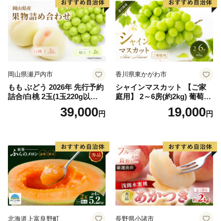
岡山県瀬戸内市
香川県東かがわ市
もも ぶどう 2026年 先行予約
シャインマスカット 【ご家
詰合/白桃 2玉(1玉220g以
庭用】 2～6房(約2kg) 葡萄 ぶ
上)・シャインマスカット 晴
どう ブドウ フルーツ 果物 く
39,000
19,000
円
円
王 2房(1房480g以上) 化粧箱
だもの 果実 旬の果物 旬のフ
入り 岡山県産 国産 フルーツ
ルーツ 香川 香川県 東かがわ
果物 ギフト
市
北海道上富良野町
長野県小諸市