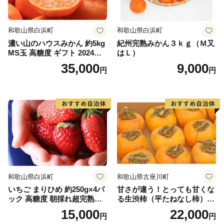
和歌山県白浜町
和歌山県白浜町
濃い山のハウスみかん 約5kg
紀州完熟みかん３ｋｇ（Ｍ又
MS玉 高糖度 ギフト 2024年7
はＬ）
月以降発送分
35,000
9,000
円
円
和歌山県白浜町
和歌山県古座川町
いちご まりひめ 約250g×4パ
甘さが違う！とっても甘くな
ック 高糖度 朝採れ超完熟ま
る生渋柿（平たねなし柿）吊
りひめ 1月以降発送分
るし柿用 T字枝or吊るしクリ
15,000
22,000
円
円
ップ付約4.5～5kg 約24～30