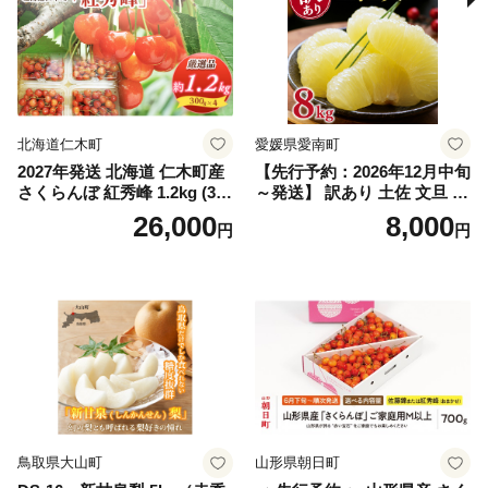
スカット おすすめ シャイン
マスカット 贈答 ギフト 産地
笛吹市 シャインマスカット
笛吹 葡萄 国産 ぶどう 人気
国産 1.2kg 先行｜
北海道仁木町
愛媛県愛南町
2027年発送 北海道 仁木町産
【先行予約：2026年12月中旬
さくらんぼ 紅秀峰 1.2kg (300
～発送】 訳あり 土佐 文旦 8k
g×4パック) Lサイズ以上 旬
g (Mサイズ以上サイズミック
26,000
8,000
円
円
桜桃 産地直送 サクランボ チ
ス) 8000円 わけあり ぶんた
ェリー フルーツ 果物 果物類
ん みかん mikan 蜜柑 ミカン
仁木町 仁木 [松山商店]
土佐文旦 家庭用 産地直送 国
産 農家直送 期間限定 特産品
サイズミックス くらもとフ
ァーム 愛南町 愛媛県
鳥取県大山町
山形県朝日町