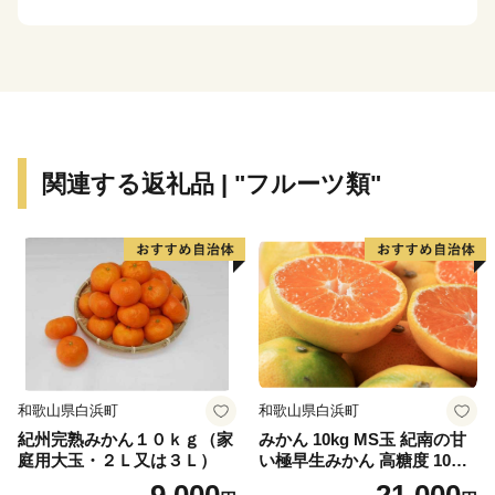
関連する返礼品 | "フルーツ類"
和歌山県白浜町
和歌山県白浜町
紀州完熟みかん１０ｋｇ（家
みかん 10kg MS玉 紀南の甘
庭用大玉・２Ｌ又は３Ｌ）
い極早生みかん 高糖度 10月
以降発送 マルチ被覆栽培
9,000
21,000