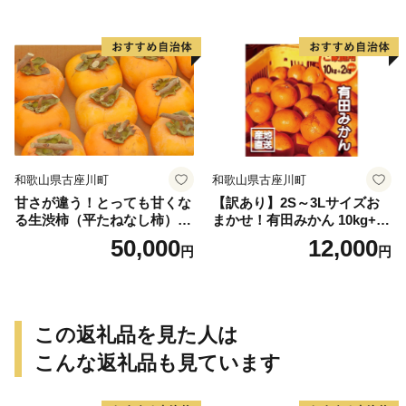
個＜2026年10月中旬～順次発
送＞-Ted【art016B】
和歌山県古座川町
和歌山県古座川町
甘さが違う！とっても甘くな
【訳あり】2S～3Lサイズお
る生渋柿（平たねなし柿）吊
まかせ！有田みかん 10kg+2k
るし柿用 T字枝or吊るしクリ
g保証分 11月から12月下旬ま
50,000
12,000
円
円
ップ付約14.5～15kg 約60～
でに順次発送致します。 / 訳
90個＜2026年10月中旬～11
ありみかん 有田みかん みか
月上旬ごろ順次発送＞Ted【a
ん ミカン 蜜柑 柑橘 温州みか
rt015B】
ん 和歌山 ご家庭用
この返礼品を見た人は
こんな返礼品も見ています