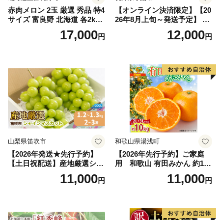
赤肉メロン 2玉 厳選 秀品 特4
【オンライン決済限定】【20
サイズ 富良野 北海道 各2kg
26年8月上旬～発送予定】 先
～2.6kg 2玉 セット ファーム
行予約 「浅間水蜜桃プレミ
17,000
12,000
円
円
富良野 メロン めろん 果物 く
アム」 もも あかつき 秀品 約
だもの フルーツ デザート 旬
2kg 5～9玉 贈答品 ふるさと
の果物 旬のフルーツ
納税 果物 桃 フルーツ モモ
果肉 長野県産 小諸市
山梨県笛吹市
和歌山県湯浅町
【2026年発送★先行予約】
【2026年先行予約】ご家庭
【土日祝配送】産地厳選シャ
用 和歌山 有田みかん 約10k
インマスカット1.2kg～1.3kg
g (2L、3Lサイズ)【湯浅町】
11,000
11,000
円
円
（2房～3房）※沖縄・離島配
_ZJ6079
送不可※ 106-003-sku02-26y
｜シャインマスカット 発送
笛吹市 山梨県 フルーツ 果物
ぶどう 葡萄 大粒 シャインマ