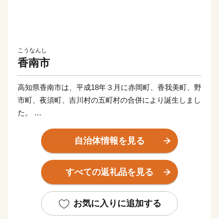
こうなんし
香南市
高知県香南市は、平成18年３月に赤岡町、香我美町、野
市町、夜須町、吉川村の五町村の合併により誕生しまし
た。
太平洋に面する海岸部、肥沃な平野部、四国山地の麓の
山地部からなり、市内を物部川、香宗川などが流れ、美
自治体情報を見る
しい水と緑に包まれた元気で豊かなまちです。
すべての返礼品を見る
香南市へのご寄附、誠にありがとうございます！
これからも元気なまち！香南市の応援をよろしくお願い
いたします♪
お気に入りに追加する