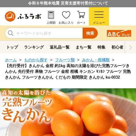
令和８年熊本地震 災害支援寄付受付について
上限額
お気に入り
カート
メニュー
検索
トップ
ランキング
返礼品一覧
まち一覧
特集
初心者ガイド
ホーム
ものから探す
フルーツ類
みかん・柑橘類
【先行受付】きんかん 金柑 約1kg 高知の太陽を浴びた完熟フルーツき
んかん 先行受付 果物 フルーツ 金柑 柑橘 キンカン ｷﾝｶﾝ フルーツ 完熟
きんかん フルーツきんかん くだもの 期間限定 きんかん ku-0032