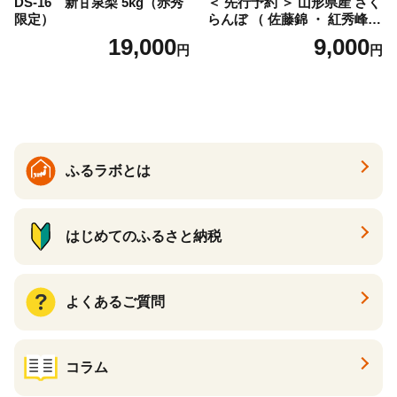
DS-16 新甘泉梨 5kg（赤秀
＜ 先行予約 ＞ 山形県産 さく
限定）
らんぼ （ 佐藤錦 ・ 紅秀峰
） ご家庭用 M以上 700g 【20
19,000
9,000
円
円
26年6月下旬から7月上旬発
送】 山形県 果物 フルーツ 初
夏 夏 送料無料
ふるラボとは
はじめてのふるさと納税
よくあるご質問
コラム