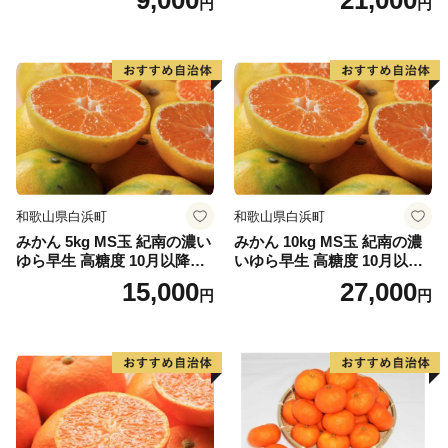
円
円
和歌山県白浜町
和歌山県白浜町
みかん 5kg MS玉 紀南の濃い
みかん 10kg MS玉 紀南の濃
ゆら早生 高糖度 10月以降発
いゆら早生 高糖度 10月以降
送 マルチ被覆栽培
発送 マルチ被覆栽培
15,000
27,000
円
円