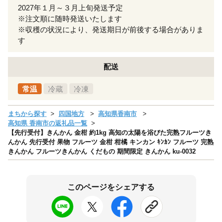
2027年１月～３月上旬発送予定
※注文順に随時発送いたします
※収穫の状況により、発送期日が前後する場合がありま
す
配送
常温
冷蔵
冷凍
まちから探す
四国地方
高知県香南市
高知県 香南市の返礼品一覧
【先行受付】きんかん 金柑 約1kg 高知の太陽を浴びた完熟フルーツき
んかん 先行受付 果物 フルーツ 金柑 柑橘 キンカン ｷﾝｶﾝ フルーツ 完熟
きんかん フルーツきんかん くだもの 期間限定 きんかん ku-0032
このページをシェアする