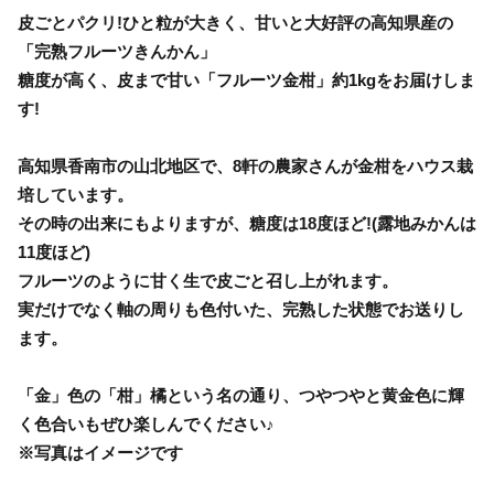
皮ごとパクリ!ひと粒が大きく、甘いと大好評の高知県産の
「完熟フルーツきんかん」
糖度が高く、皮まで甘い「フルーツ金柑」約1kgをお届けしま
す!
高知県香南市の山北地区で、8軒の農家さんが金柑をハウス栽
培しています。
その時の出来にもよりますが、糖度は18度ほど!(露地みかんは
11度ほど)
フルーツのように甘く生で皮ごと召し上がれます。
実だけでなく軸の周りも色付いた、完熟した状態でお送りし
ます。
「金」色の「柑」橘という名の通り、つやつやと黄金色に輝
く色合いもぜひ楽しんでください♪
※写真はイメージです