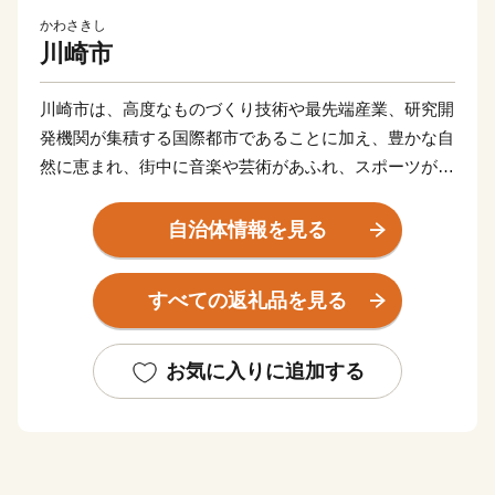
かわさきし
川崎市
川崎市は、高度なものづくり技術や最先端産業、研究開
発機関が集積する国際都市であることに加え、豊かな自
然に恵まれ、街中に音楽や芸術があふれ、スポーツが盛
んな元気都市であり、子どもたちや若者をはじめ、誰も
が笑顔になれる「最幸のまち かわさき」を目指し、さ
自治体情報を見る
まざまな取組を進めています。
すべての返礼品を見る
このような本市を「ぜひ応援したい！」と思ってくださ
る、本市出身の方や本市の施策にご賛同くださる皆さま
の想いを「ふるさと納税」にのせ、本市を応援いただけ
お気に入りに追加する
ればと存じます。
寄附していただいた方へは、「川崎の魅力」を「観
る」、「体験する」、「味わう」ことで、川崎らしさを