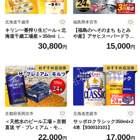
北海道千歳市
福島県本宮市
キリン一番搾り生ビール＜北
【福島のへそのまち もとみ
海道千歳工場産＞350ml（24
や産】アサヒスーパードライ
本） 2ケース
350ml×24本 合計8.4L 1ケー
30,800
15,000
円
円
ス アルコール度数5% 缶ビー
ル お酒 ビール アサヒ スーパ
ードライ super dry 24缶 辛
口 送料無料 カメイ 本宮市
【07214-0206】
京都府長岡京市
北海道恵庭市
＜天然水のビール工場＞京都
サッポロクラシック350ml×2
直送 ザ・プレミアム・モル
4本【930010101】
ツ 350ml×24本 プレモル [149
22,000
17,000
円
円
5]