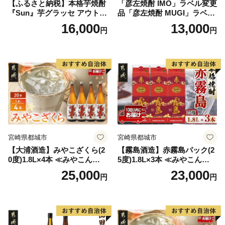
【ふるさと納税】本格芋焼酎
「彦左焼酎 IMO」ラベル変更
『Sun』芋グラッセ アウトド
品「彦左焼酎 MUGI」ラベル
ア ソロキャンプ ベランピン
変更品 飲み比べ セット 合計
16,000
13,000
円
円
グ 巣ごもり 就労支援
2本 720ml×各1本 25度 焼酎
お酒 麦焼酎 芋焼酎
宮崎県都城市
宮崎県都城市
【大浦酒造】みやこざくら(2
【霧島酒造】赤霧島パック(2
0度)1.8L×4本 ≪みやこんじょ
5度)1.8L×3本 ≪みやこんじょ
特急便≫_AD-0771
特急便≫_23-07-K03P-1800-3
25,000
23,000
円
円
-Q