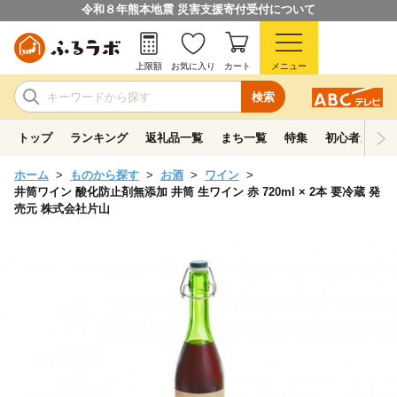
令和８年熊本地震 災害支援寄付受付について
上限額
お気に入り
カート
メニュー
検索
トップ
ランキング
返礼品一覧
まち一覧
特集
初心者ガイド
ホーム
ものから探す
お酒
ワイン
井筒ワイン 酸化防止剤無添加 井筒 生ワイン 赤 720ml × 2本 要冷蔵 発
売元 株式会社片山