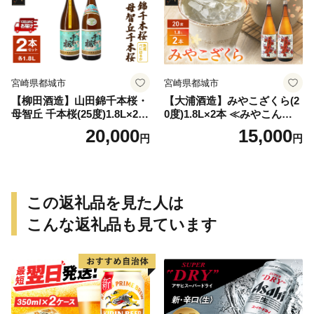
宮崎県都城市
宮崎県都城市
【柳田酒造】山田錦千本桜・
【大浦酒造】みやこざくら(2
母智丘 千本桜(25度)1.8L×2本
0度)1.8L×2本 ≪みやこんじょ
≪みやこんじょ特急便≫_AC
特急便≫_MJ-0771
20,000
15,000
円
円
-0751
この返礼品を見た人は
こんな返礼品も見ています