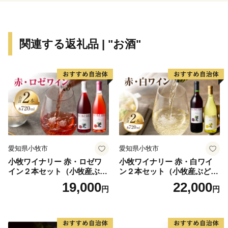
体感できる機会を用意させていただいております。「川
崎にはこんなにいいものがあるんだ！」と再発見してい
ただきたいと存じます。
関連する返礼品 | "お酒"
皆さまの想いを、福祉や芸術・文化、環境をはじめさま
ざまな分野に活用させていただき、施策に反映させてま
いりますので、応援をよろしくお願いいたします。
※本市では、いかなる理由があっても、お申込後の寄附
の取り下げ（キャンセル）及び寄附金の返金は致しかね
ますので御注意ください。
愛知県小牧市
愛知県小牧市
小牧ワイナリー 赤・ロゼワ
小牧ワイナリー 赤・白ワイ
イン２本セット（小牧産ぶど
ン２本セット（小牧産ぶどう
う100％使用）
100％使用）
19,000
22,000
円
円