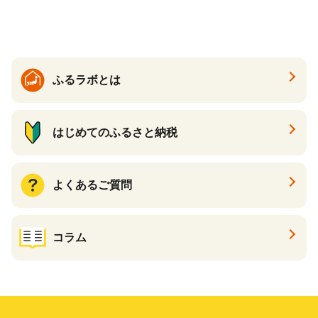
ケース 24缶 24本 キリン一番
搾り KIRIN きりん 麒麟 キリ
ン一番搾り いちばんしぼり
キリン一番搾り 父の日 ちち
の日
ふるラボとは
はじめてのふるさと納税
よくあるご質問
コラム