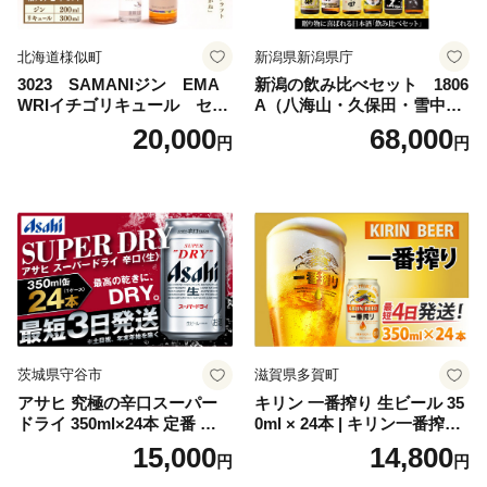
北海道様似町
新潟県新潟県庁
3023 SAMANIジン EMA
新潟の飲み比べセット 1806
WRIイチゴリキュール セッ
A（八海山・久保田・雪中
ト（箱入り）【大人の味 酒
梅・越乃寒梅・かたふね・千
20,000
68,000
円
円
お酒 洋酒 スピリッツ クラフ
代の光）
トジン 国産 sake SAKE gin
GIN liqueur LIQUEUR お酒
セット 詰め合わせ カクテル
ソーダ割り アルコール ロッ
ク ソーダ ジントニック 】
茨城県守谷市
滋賀県多賀町
アサヒ 究極の辛口スーパー
キリン 一番搾り 生ビール 35
ドライ 350ml×24本 定番 ビー
0ml × 24本 | キリン一番搾り
ル 缶ビール 酒 お酒 アルコー
キリンビール 一番搾り ビー
15,000
14,800
円
円
ル 辛口
ル 24缶 きりんいちばんしぼ
り キリン一番搾り びーる 1