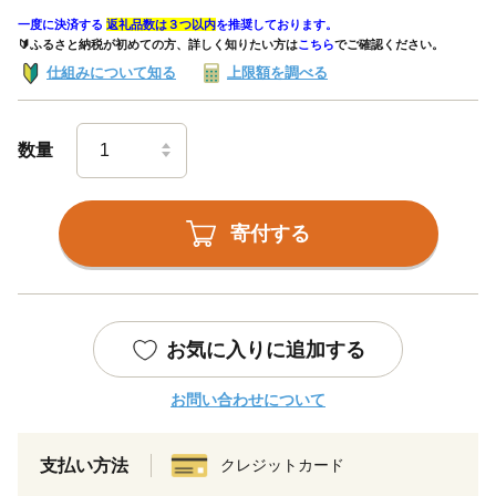
一度に決済する
返礼品数は３つ以内
を推奨しております。
🔰ふるさと納税が初めての方、詳しく知りたい方は
こちら
でご確認ください。
仕組みについて知る
上限額を調べる
数量
寄付する
お気に入りに追加する
お問い合わせについて
支払い方法
クレジットカード