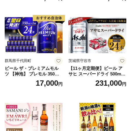
群馬県千代田町
茨城県守谷市
ビール ザ・プレミアムモル
【11ヶ月定期便】ビール ア
ツ 【神泡】 プレモル 350ml
サヒ スーパードライ 500ml 2
× 24本 サントリー〈天然水の
4本 1ケース×11ヶ月 | アサヒ
17,000
231,000
円
円
ビール工場〉群馬※沖縄・離
ビール 究極の辛口 酒 お酒 ア
島地域へのお届け不可
ルコール 生ビール Asahi ア
サヒビール スーパードライ s
uper dry 11回 缶ビール 缶 ギ
フト 内祝い 茨城県守谷市 送
料無料