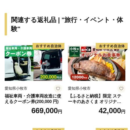
＊書のまち＊
関連する返礼品 | "旅行・イベント・体
平安時代の三蹟のひとり、小野道風は、春日井で生まれ
験"
たと言い伝えられています。春日井の人々はそれを誇り
にしてきました。そして、「とうふうさん」と呼び親し
んで、自然に書道の盛んな土地柄になりました。
愛知県小牧市
愛知県小牧市
福祉車両・介護車両改造に使
【ふるさと納税】限定 ステ
えるクーポン券(200,000 円)
ーキのあさくま オリジナル
お食事券 12000円 お好きなメ
669,000
42,000
円
円
ニュー 好きなだけ コーンス
ープ カレー サラダ プリン ソ
フトクリーム デザート 愛知
県 小牧店 小牧市 チケット 送