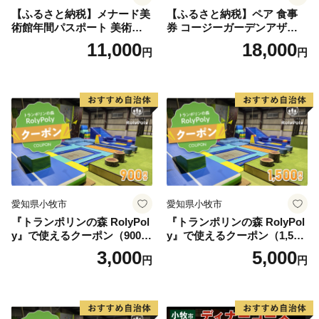
【ふるさと納税】メナード美
【ふるさと納税】ペア 食事
術館年間パスポート 美術館
券 コージーガーデンアザレ
メナード アート
ア アフタヌーン宝石箱 ホテ
11,000
18,000
円
円
ル特製 デザート 6種類 サン
ドウィッチ コーヒー または
紅茶 スイーツ アフタヌーン
ティー チケット 券 2名様分
お祝 誕生日 記念日 名鉄小牧
ホテル 愛知県 小牧市 送料無
料
愛知県小牧市
愛知県小牧市
『トランポリンの森 RolyPol
『トランポリンの森 RolyPol
y』で使えるクーポン（900
y』で使えるクーポン（1,500
円）
円）
3,000
5,000
円
円