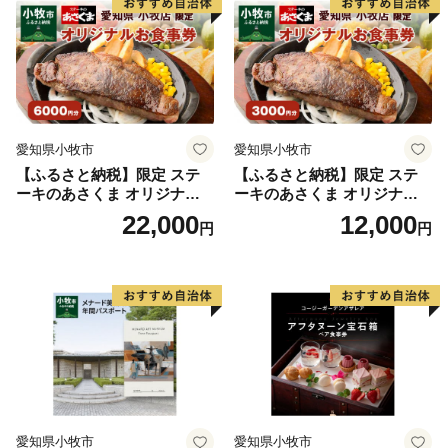
料無料
愛知県小牧市
愛知県小牧市
【ふるさと納税】限定 ステ
【ふるさと納税】限定 ステ
ーキのあさくま オリジナル
ーキのあさくま オリジナル
お食事券 6000円 お好きなメ
お食事券 3000円 お好きなメ
22,000
12,000
円
円
ニュー 好きなだけ コーンス
ニュー 好きなだけ コーンス
ープ カレー サラダ プリン ソ
ープ カレー サラダ プリン ソ
フトクリーム デザート 愛知
フトクリーム デザート 愛知
県 小牧店 小牧市 チケット 送
県 小牧店 小牧市 チケット 送
料無料
料無料
愛知県小牧市
愛知県小牧市