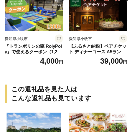
愛知県小牧市
愛知県小牧市
『トランポリンの森 RolyPol
【ふるさと納税】ペアチケッ
y』で使えるクーポン（1,200
ト ディナーコース A5ランク
円）
飛騨牛 コース 記念日 お誕生
4,000
39,000
円
円
日 特別な日 完全個室 ノンア
ルコール スパークリングワ
イン 1本付き デザート ドリ
ンク セレブレ お食事券 愛知
県 小牧市 送料無料
この返礼品を見た人は
こんな返礼品も見ています