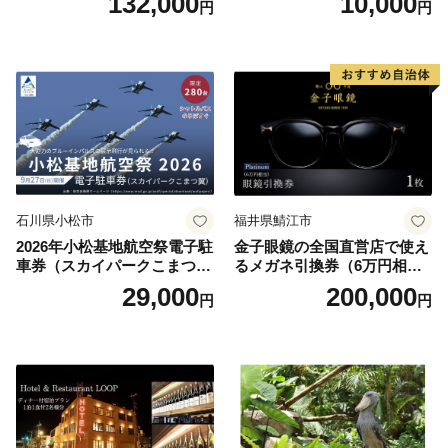
132,000
10,000
円
円
円分）【トラベル 観光 旅行
お土産 群馬県 長野原町 北軽
井沢】
石川県小松市
福井県鯖江市
2026年小松基地航空祭電子駐
金子眼鏡の全国直営店で使え
車券（スカイパークこまつ
るメガネ引換券（6万円相
翼） 駐車場 シャトルバスの
当） Platinum
29,000
200,000
円
円
りばすぐ 石川県 小松市