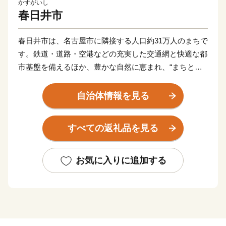
かすがいし
春日井市
春日井市は、名古屋市に隣接する人口約31万人のまちで
す。鉄道・道路・空港などの充実した交通網と快適な都
市基盤を備えるほか、豊かな自然に恵まれ、“まちと自
然がちょうどいい”暮らしやすいまちです。
さらに「子はかすがい、子育ては春日井」を推進
自治体情報を見る
し、“子育て支援のさらなる充実”に取り組んでいます。
すべての返礼品を見る
＊サボテンのまち＊
春日井市のサボテンの歴史は、昭和28年頃の桃山地区、
「緋牡丹」という真っ赤なサボテンに魅せられ、もも・
お気に入りに追加する
りんごなどの果樹栽培の副業としてサボテン栽培を始め
たことに始まります。転機は昭和34年、伊勢湾台風によ
り果樹園が壊滅状態になり、これ以降、サボテン栽培を
主体に切り替え、全国の栽培者がまねのできない実生づ
くりによる一大サボテン生産地となりました。