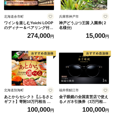
北海道余市町
兵庫県神戸市
ワインを楽しむYoichi LOOP
神戸どうぶつ王国 入園券(２
のディナー＆ペアリング付宿
名様分)
泊プラン＜デラックスツイン
274,000
15,000
円
円
＞
北海道別海町
福井県鯖江市
あとからセレクト【ふるさと
金子眼鏡の全国直営店で使え
ギフト】寄附10万円相当 あ
るメガネ引換券（3万円相
とから選べる！ ギフト いく
当） Bronze
100,000
100,000
円
円
ら ほたて 海鮮 牛肉 別海町