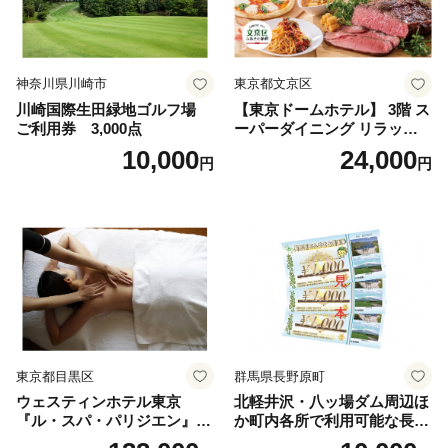
神奈川県川崎市
東京都文京区
川崎国際生田緑地ゴルフ場
【東京ドームホテル】 3階 ス
ご利用券 3,000点
ーパーダイニング リラッサ
ランチブッフェ お食事券 大
10,000
24,000
円
円
人1名様分 関東 東京 ご利用
券 ランチ 昼食 食事券 レスト
ラン ブッフェ 東京都 お食事
券
東京都目黒区
群馬県長野原町
ウェスティンホテル東京
北軽井沢・八ッ場ダム周辺ほ
『ル・スパ・パリジエン』選
か町内各所で利用可能な長野
べるボディセラピー90分/1名
原町ふるさと感謝券（3,000