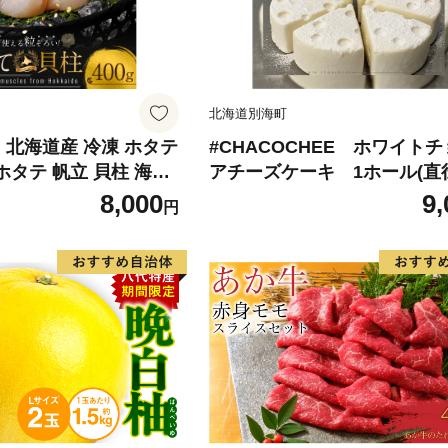
北海道別海町
 北海道産 冷凍 ホタテ
#CHACOCHEE ホワイト
ホタテ 帆立 貝柱 海鮮
アチーズケーキ 1ホール(直径
 天然 海鮮 ランキ
m)（北海道,別海町,チーズ,ち
8,000
9,
円
人気 おすすめ 訳あり
チーズケーキ,ふるさと納税