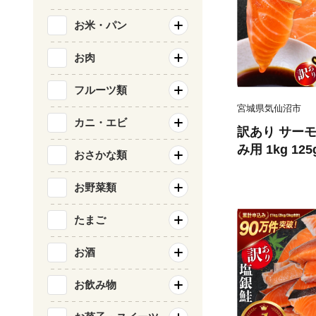
お米・パン
お肉
フルーツ類
宮城県気仙沼市
カニ・エビ
訳あり サーモ
み用 1kg 12
おさかな類
気仙沼市 2056
刺し身 刺し身
お野菜類
チリ銀鮭 銀鮭
たまご
お酒
お飲み物