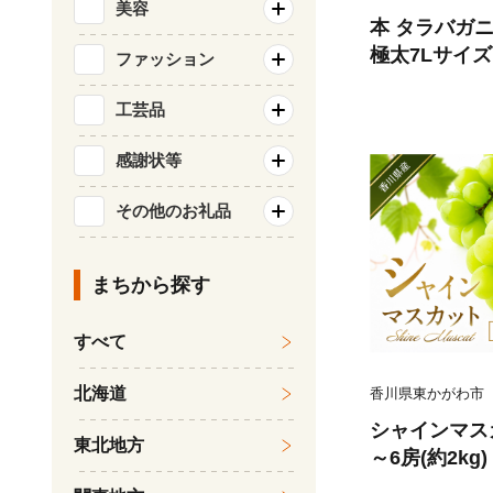
美容
本 タラバガニ 
極太7Lサイズ
ファッション
仙沼市 20564
ばがに たらば
工芸品
ラバ ボイル
感謝状等
その他のお礼品
まちから探す
すべて
北海道
香川県東かがわ市
シャインマス
東北地方
～6房(約2kg
ルーツ 果物 