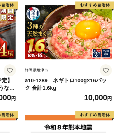
静岡県焼津市
予定】
a10-1289 ネギトロ100g×16パッ
うなぎ
ク 合計1.6kg
3
000
10,000
円
円