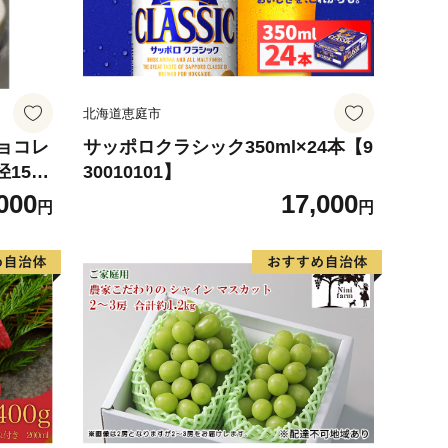
北海道恵庭市
チョコレ
サッポロクラシック350ml×24本【9
15c
30010101】
ーず,
000
17,000
円
円
）