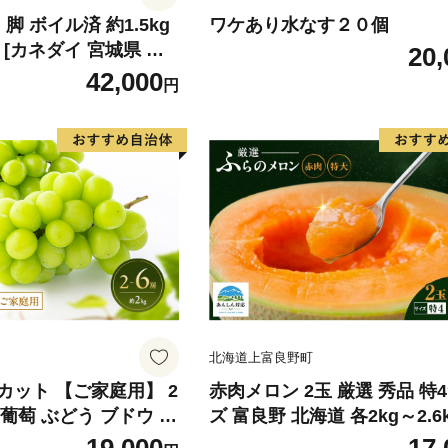
脚 ボイル済 約1.5kg
ワケあり水なす２０個
 [カネダイ 宮城県 気
20,
326] カニ かに 蟹 たら
42,000
円
蟹 タラバ蟹 たらば タ
北海道上富良野町
カット 【ご家庭用】 2
赤肉メロン 2玉 厳選 秀品 特
) 葡萄 ぶどう ブドウ フ
ズ 富良野 北海道 各2kg～2.6k
くだもの 果実 旬の果物
セット ファーム富良野 メロン