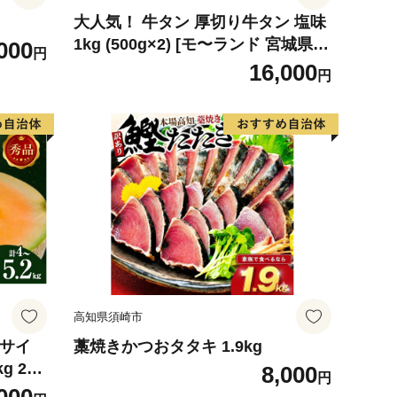
大人気！ 牛タン 厚切り牛タン 塩味
1kg (500g×2) [モ〜ランド 宮城県
000
円
気仙沼市 20564660] 肉 牛肉 精肉 牛
16,000
円
たん 牛タン塩 牛たん塩 冷凍 焼肉 B
BQ アウトドア バーベキュー 厚切
り タン
高知県須崎市
4サイ
藁焼きかつおタタキ 1.9kg
g 2玉
8,000
円
 めろ