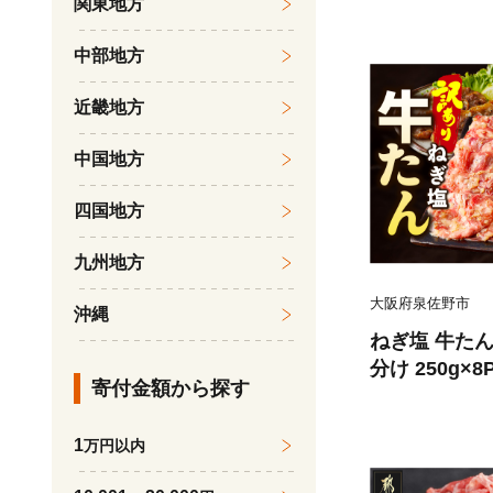
関東地方
旬のフルーツ 
市
中部地方
近畿地方
中国地方
四国地方
九州地方
大阪府泉佐野市
沖縄
ねぎ塩 牛たん
分け 250g×
寄付金額から探す
薄切り 訳あ
1
万円以内