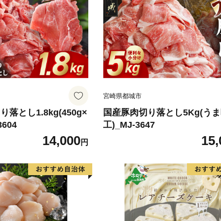
宮崎県都城市
落とし1.8kg(450g×
国産豚肉切り落とし5Kg(う
3604
工)_MJ-3647
14,000
15,
円