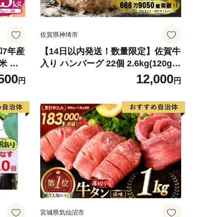
佐賀県神埼市
和7年産
【14日以内発送！数量限定】佐賀牛
米 ※
入り ハンバーグ 22個 2.6kg(120g×
可
22個)【佐賀牛 黒毛和牛 ブランド牛
500
12,000
円
円
九州 ハンバーグ 牛肉 豚肉 国産 お
弁当 おかず 惣菜 おすすめ 人気】(H
083106)
宮城県気仙沼市