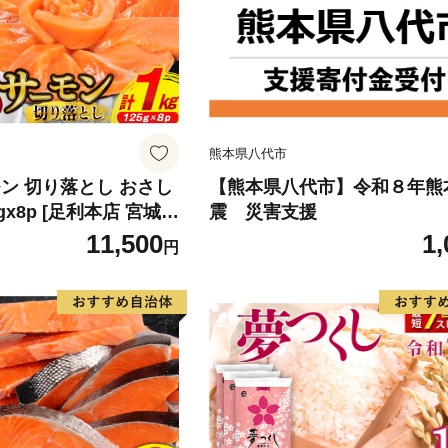
熊本県八代市
ン 切り落とし おさし
【熊本県八代市】令和８年熊
5gx8p [足利本店 宮城県
震 災害支援
4313] 魚 魚介類 鮭 お
11,500
1,
円
 刺身 生 生食 個包装
 海鮮 海鮮丼 魚介