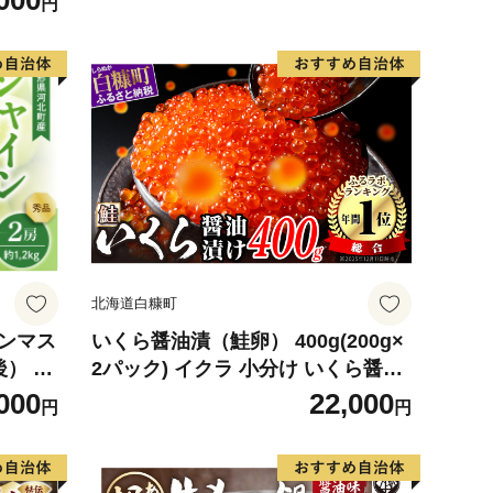
000
円
デザート
北海道白糠町
インマス
いくら醤油漬（鮭卵） 400g(200g×
後） 秀
2パック) イクラ 小分け いくら醤油
】 ka
漬 鮭いくら いくら醤油漬け 鮭 鮭卵
000
22,000
円
円
ikura 醤油いくら 冷凍いくら いく
ら北海道 醤油鮭いくら 人気 大好評
品 北海道 白糠町