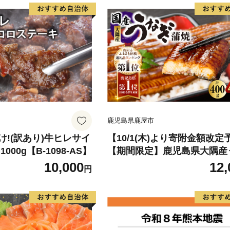
鹿児島県鹿屋市
!(訳あり)牛ヒレサイ
【10/1(木)より寄附金額改定
000g【B-1098-AS】
【期間限定】鹿児島県大隅産
蒲焼4尾（400g） KN007-02
10,000
12,
円