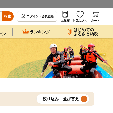
検索
ログイン・会員登録
上限額
お気に入り
カート
はじめての
ランキング
ーン
ふるさと納税
絞り込み・並び替え