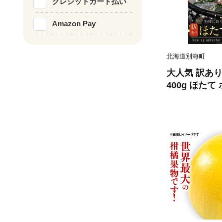
クレジットカード払い
Amazon Pay
北海道別海町
大人気 訳あり
400g ほたて 
魚介類 刺身 大粒
ング 大人気 
）