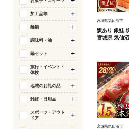
お菓子・スイーツ
加工品等
宮城県気仙沼市
麺類
訳あり 銀鮭 切
宮城県 気仙沼市 
調味料・油
類 海鮮 訳ア
サケ 鮭切身 
鍋セット
庭用 おかず 
鮭切り身 魚 
旅行・イベント・
体験
地域のお礼の品
雑貨・日用品
スポーツ・アウト
ドア
宮城県気仙沼市