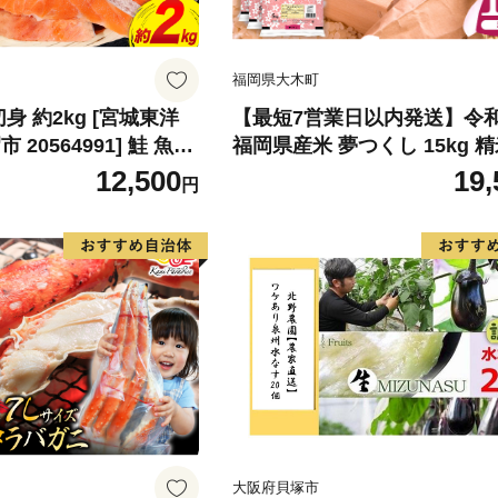
福岡県大木町
身 約2kg [宮城東洋
【最短7営業日以内発送】令
20564991] 鮭 魚介
福岡県産米 夢つくし 15kg 精
リ 規格外 不揃い さけ
北海道・沖縄・離島は配送不
12,500
19,
円
シャケ 切り身 冷凍 家
弁当 支援 サーモン 銀
わけあり
大阪府貝塚市