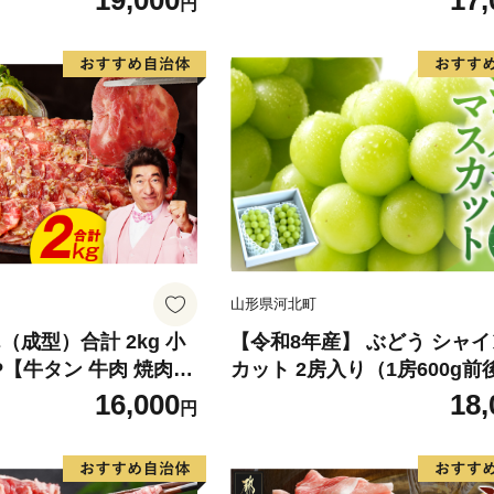
19,000
17,
円
香川 香川県 東かがわ
ん 果物 くだもの フルーツ 
旬の果物 旬のフルーツ
山形県河北町
（成型）合計 2kg 小
【令和8年産】 ぶどう シャ
8P【牛タン 牛肉 焼肉用
カット 2房入り（1房600g前
り サイズ不揃い】
品 山形県河北町産【山形eLab
16,000
18,
円
074-023-r8