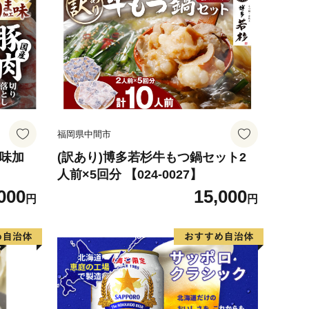
福岡県中間市
ま味加
(訳あり)博多若杉牛もつ鍋セット2
人前×5回分 【024-0027】
000
15,000
円
円