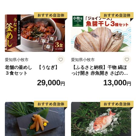
愛知県小牧市
愛知県小牧市
老舗の釜めし 【うなぎ】
【ふるさと納税】干物 縞ほ
３食セット
っけ開き 赤魚開き さばの開
き 魚醤干し 3種 セット 詰め
29,000
13,000
円
円
合わせ 魚 おかず 肉厚 おいし
い さば 赤魚 縞ホッケ ジョイ
フーズ 魚貝類 お取り寄せ お
取り寄せグルメ 魚醤 ナンプ
ラー 愛知県 小牧市 冷凍 送料
無料