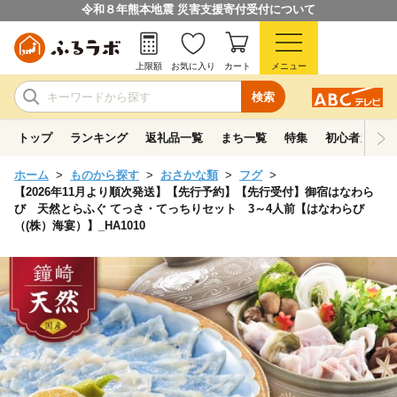
令和８年熊本地震 災害支援寄付受付について
上限額
お気に入り
カート
メニュー
検索
トップ
ランキング
返礼品一覧
まち一覧
特集
初心者ガイド
ホーム
ものから探す
おさかな類
フグ
【2026年11月より順次発送】【先行予約】【先行受付】御宿はなわら
び 天然とらふぐ てっさ・てっちりセット 3～4人前【はなわらび
（(株）海宴）】_HA1010