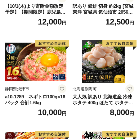
【10/1(木)より寄附金額改定
訳あり 銀鮭 切身 約2kg [宮城
予定】【期間限定】鹿児島県
東洋 宮城県 気仙沼市 205649
大隅産うなぎ蒲焼4尾（400
91] 鮭 魚介類 海鮮 訳アリ 規
12,000
12,500
円
円
g） KN007-023
格外 不揃い さけ サケ 鮭切身
シャケ 切り身 冷凍 家庭用 お
かず 弁当 支援 サーモン 銀鮭
切り身 魚 わけあり
静岡県焼津市
北海道別海町
a10-1289 ネギトロ100g×16
大人気 訳あり 北海道産 冷凍
パック 合計1.6kg
ホタテ 400g ほたて ホタテ
帆立 貝柱 海鮮 魚介類 刺身
10,000
8,000
円
円
大粒 天然 海鮮 ランキング 大
人気 人気 おすすめ 訳あり ）