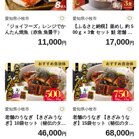
愛知県小牧市
愛知県小牧市
「ジョイフーズ」レンジでか
【ふるさと納税】釜めし 約 5
んたん焼魚（赤魚 魚醤干）
00ｇ × 3食 セット 鮭 老舗 急
速冷凍 レンチン 時短 簡単調
11,000
17,000
円
円
理 食品 加工品 海鮮 手作り
ほくほく ご飯 お弁当 おにぎ
り お茶漬け お取り寄せ お取
り寄せグルメ 愛知県 小牧市
送料無料
愛知県小牧市
愛知県小牧市
老舗のうなぎ 【きざみうな
老舗のうなぎ 【きざみうな
ぎ】10袋セット（秘伝のタレ
ぎ】15袋セット（秘伝のタレ
付）
付）
46,000
68,000
円
円