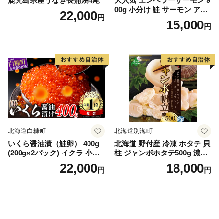
鹿児島県産うなぎ長蒲焼4尾
大人気 エンペラーサーモン 9
00g 小分け 鮭 サーモン アト
22,000
円
ランティックサーモン 水産
15,000
円
庁長官賞 受賞 さけ シャケ し
ゃけ sake カルパッチョ ソテ
ー レアステーキ 人気 高級 大
満足 美味しい 贈答 生食用 刺
身 お刺身 刺し身 魚介類 海鮮
冷凍 厚切り 薄切り ふるさと
納税 ふるさとチョイス チョ
イス 北海道 白糠町
北海道白糠町
北海道別海町
いくら醤油漬（鮭卵） 400g
北海道 野付産 冷凍 ホタテ 貝
(200g×2パック) イクラ 小分
柱 ジャンボホタテ500g 濃厚
け いくら醤油漬 鮭いくら い
な旨味と甘み （ほたて ホタ
22,000
18,000
円
円
くら醤油漬け 鮭 鮭卵 ikura
テ 帆立 貝柱 ホタテ貝柱 大玉
醤油いくら 冷凍いくら いく
大粒 北海道 別海 野付 ふるさ
ら北海道 醤油鮭いくら 人気
と納税）
大好評品 北海道 白糠町