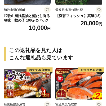
和歌山県白浜町
愛媛県地酒の隠れ郷
和歌山湯浅醤油と鰹だし香る
【愛育フィッシュ】真鯛(45)
珍味 数の子 100g×2パック
20,000
円
10,000
円
この返礼品を見た人は
こんな返礼品も見ています
鹿児島県鹿屋市
宮城県気仙沼市