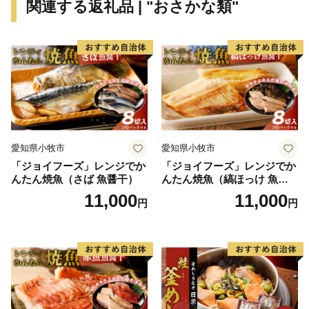
関連する返礼品 | "おさかな類"
愛知県小牧市
愛知県小牧市
「ジョイフーズ」レンジでか
「ジョイフーズ」レンジでか
んたん焼魚（さば 魚醤干）
んたん焼魚（縞ほっけ 魚醤
干）
11,000
11,000
円
円