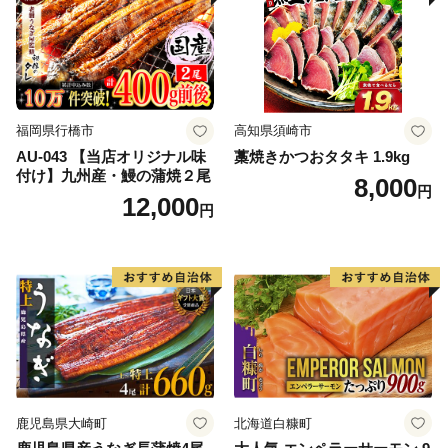
福岡県行橋市
高知県須崎市
AU-043 【当店オリジナル味
藁焼きかつおタタキ 1.9kg
付け】九州産・鰻の蒲焼２尾
8,000
円
12,000
円
鹿児島県大崎町
北海道白糠町