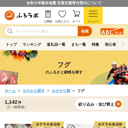
令和８年熊本地震 災害支援寄付受付について
上限額
お気に入り
カート
メニュー
検索
トップ
ランキング
返礼品一覧
まち一覧
特集
初心者ガイド
フグ
のふるさと納税を探す
ホーム
ものから探す
おさかな類
フグ
1,142
件
絞り込み・並び替え
（1～30件目）