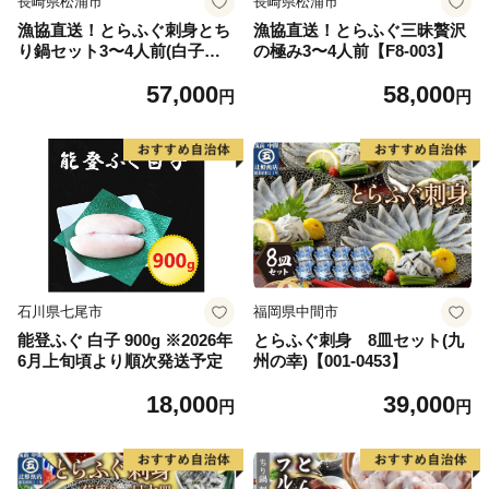
長崎県松浦市
長崎県松浦市
漁協直送！とらふぐ刺身とち
漁協直送！とらふぐ三昧贅沢
り鍋セット3〜4人前(白子、
の極み3〜4人前【F8-003】
茶漬け付)【F7-001】
57,000
58,000
円
円
石川県七尾市
福岡県中間市
能登ふぐ 白子 900g ※2026年
とらふぐ刺身 8皿セット(九
6月上旬頃より順次発送予定
州の幸)【001-0453】
18,000
39,000
円
円