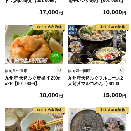
ト 九州の味覚【001-0056】
電子レンジ対応【001-0063】
17,000
10,000
円
円
福岡県中間市
福岡県中間市
九州産 天然ふぐ唐揚げ 200g
九州産天然ふぐフルコース2
×2P【001-0086】
人前〆マルゴめん【001-008
7】
10,000
15,000
円
円