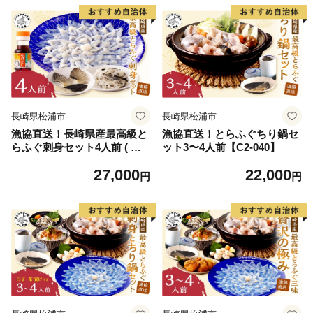
77】
長崎県松浦市
長崎県松浦市
漁協直送！長崎県産最高級と
漁協直送！とらふぐちり鍋セ
らふぐ刺身セット4人前 ( ふ
ット3〜4人前【C2-040】
ぐ フグ とらふぐ 刺身 とらふ
27,000
22,000
ぐ刺身 産地直送 )【C7-022】
円
円