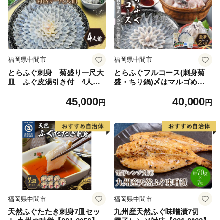
福岡県中間市
福岡県中間市
とらふぐ刺身 菊盛り一尺大
とらふぐフルコース(刺身菊
皿 ふぐ皮湯引き付 4人前
盛・ちり鍋)〆はマルゴめん
【001-0334】
中間産米粉麺付 たっぷり豪
45,000
40,000
華2人前【001-0452】
円
円
福岡県中間市
福岡県中間市
天然ふぐたたき刺身7皿セッ
九州産天然ふぐ味噌漬7切