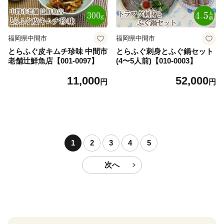
福岡県中間市
福岡県中間市
とらふぐ皮キムチ珍味 中間市
とらふぐ刺身とふぐ鍋セット
老舗辻鮮魚店【001-0097】
(4〜5人前)【010-0003】
11,000
52,000
円
円
1
2
3
4
5
次へ