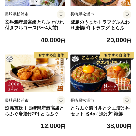
長崎県松浦市
長崎県松浦市
玄界灘産最高級とらふぐひれ
鷹島のうまかトラフグふんわ
付きフルコース(3〜4人前)
り唐揚げ( トラフグ とらふぐ
【E0-021】
唐揚げ 新鮮 簡単 漬け込み醤
40,000
20,000
油 )【C0-075】
円
円
長崎県松浦市
長崎県松浦市
漁協直送！長崎県産最高級と
とらふぐ漬け丼とクエ漬け丼
らふぐ唐揚げ2P( とらふぐ ふ
セット 各4p ( 漬け丼 海鮮 魚
ぐ 唐揚げ 手軽 トラフグ フグ
介類 トラフグ クエ 魚 時短
12,000
38,000
簡単 便利 魚介 海鮮 海産物
海産物 海の幸 )【D8-004】
円
円
唐揚げ 冷凍 からあげ )【B2-1