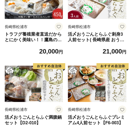
長崎県松浦市
長崎県松浦市
トラフグ養殖業者直送だから
活〆おうごんとらふぐ刺身3
とにかく美味い！！鷹島のう
人前セット( 長崎県産 おうご
まかトラフグ鍋【C0-071】
んとらふぐ とらふぐ とらふ
20,000
21,000
ぐ刺身 高品質 )【C1-044】
円
円
長崎県松浦市
長崎県松浦市
活〆おうごんとらふぐ満腹鍋
活〆おうごんとらふぐプレミ
セット【D2-010】
アム4人前セット【F6-003】