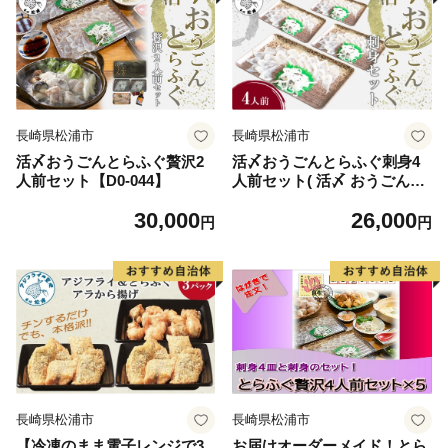
長崎県松浦市
長崎県松浦市
活〆おうごんとらふぐ贅沢2
活〆おうごんとらふぐ刺身4
人前セット【D0-044】
人前セット( 活〆 おうごんと
らふぐ とらふぐ 刺身 高品質
30,000
26,000
養殖 高評価 )【C6-015】
円
円
長崎県松浦市
長崎県松浦市
【冷凍のまま電子レンジで3
お届けオーダーメイド！とら