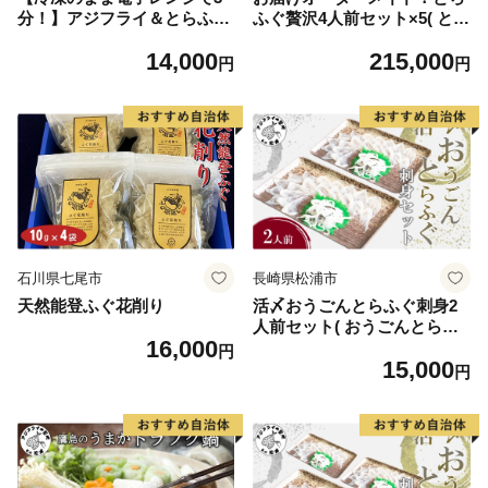
分！】アジフライ＆とらふぐ
ふぐ贅沢4人前セット×5( とら
アラ唐揚げセット( 手軽 レン
ふぐ お歳暮 お中元 贈答用 オ
14,000
215,000
チン 時短 本格 こだわり 逸品
ーダーメイド おうごんとらふ
円
円
海鮮 夕食 ふるさと納税 )【B
ぐ )【L15-001】
4-100】
石川県七尾市
長崎県松浦市
天然能登ふぐ花削り
活〆おうごんとらふぐ刺身2
人前セット( おうごんとらふ
16,000
ぐ とらふぐ 高品質 高評価 刺
円
15,000
身 )【B5-109】
円