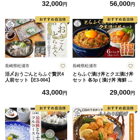
32,000
56,000
円
円
長崎県松浦市
長崎県松浦市
活〆おうごんとらふぐ贅沢4
とらふぐ漬け丼とクエ漬け丼
人前セット【E3-004】
セット 各3p ( 漬け丼 海鮮 魚
介類 トラフグ クエ 魚 時短
43,000
29,000
海産物 海の幸 )【C9-010】
円
円