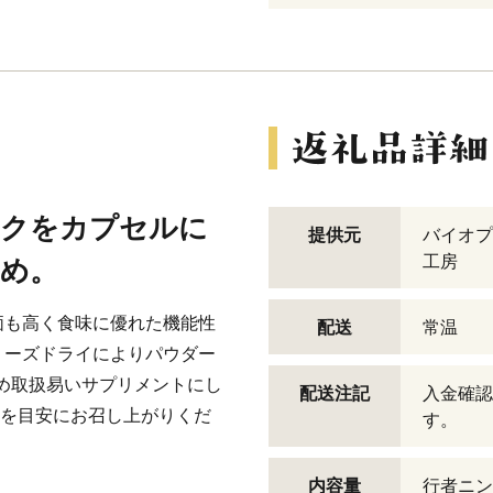
ニクをカプセルに
提供元
バイオプ
工房
すめ。
価も高く食味に優れた機能性
配送
常温
リーズドライによりパウダー
め取扱易いサプリメントにし
配送注記
入金確認
4粒を目安にお召し上がりくだ
す。
内容量
行者ニン