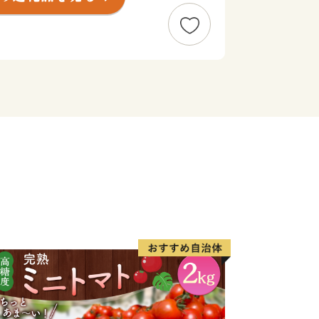
屈斜路湖、摩周湖などの観光地に囲まれ
観光やビジネスの拠点として利用されて
って伸びる直線道路「ミルクロード」を
て人気のある「開陽台」からの330°
感できます。
DF
in_content/000397109.pdf
務省）
n_sosiki/jichi_zeisei/czaisei/czaisei_seido/furusato/mechanism
て（総務省）
sosiki/jichi_zeisei/czaisei/czaisei_seido/furusato/topics/2015
せセンター
@ccs1981.jp