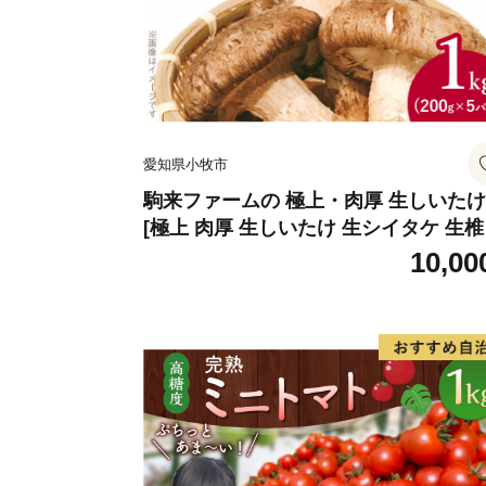
愛知県小牧市
駒来ファームの 極上・肉厚 生しいたけ
[極上 肉厚 生しいたけ 生シイタケ 生
安心 安全 国産 採れたて 新鮮 きのこ 
10,00
菜]