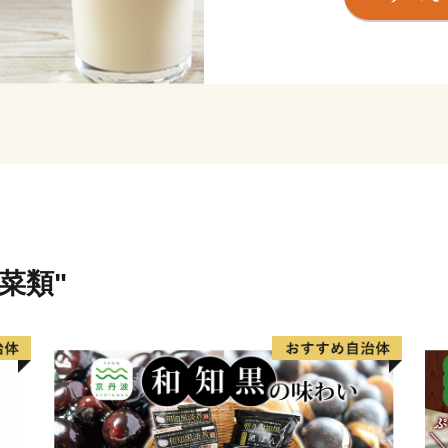
を知床世界遺産、阿寒湖、
た道東の空の玄関として、
います。空港から牧場を割
通り抜け、道東の景勝地とし
の眺望は、地球の丸さを実
◆ワンストップ特例申請書P
https://www.soumu.go.jp/ma
◆ふるさと納税の流れ（総
https://www.soumu.go.jp/mai
菜類"
◆ワンストップ特例につい
http://www.soumu.go.jp/main_
◆ふるさと納税お問い合わ
TEL:050-3355-3823
Mail:furusato-nakashibetsu