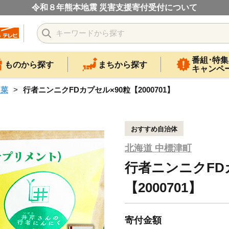
令和８年熊本地震 災害支援寄付受付について
番組･特集
ものから探す
まちから探す
キャンペ
山菜
行者ニンニクFDカプセル×90粒【2000701】
おすすめ自治体
北海道 中標津町
行者ニンニクFD
【2000701】
寄付金額