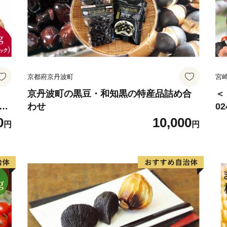
■不良品の取扱について
お礼の品の受け取り時に必
万が一、次のような場合に
京都府京丹波町
宮
問い合わせセンターへ電話
い。
京丹波町の黒豆・和知黒の特産品詰め合
＜
椎茸
わせ
0
野
サ
0
10,000
・申し込まれたお礼の品と
円
円
賞
ね
・お礼の品が破損している
用
・返品方法等については個
ふるさと納税（寄附）をさ
町お礼の品を進呈していま