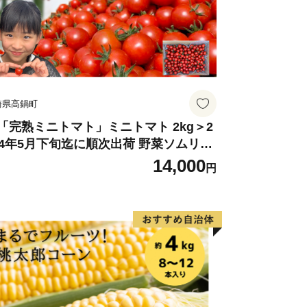
ず確認をお願いいたします。
は、画像をご用意の上、ふるさと納税お
崎県高鍋町
もしくはメールにてお問い合わせくださ
「完熟ミニトマト」ミニトマト 2kg＞2
24年5月下旬迄に順次出荷 野菜ソムリエ
ミット アルル・リリカ共に銀賞受
14,000
届いたお礼の品が異なっていた場合
円
！！(2023年11月開催)1回食べてみらん
？宮崎県 高鍋町産 産地直送 有機肥料使
場合
 高糖度 西森農園
別にご相談させていただきます。
れた方に対し、心ばかりのお礼として当
す。