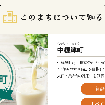
なかしべつちょう
中標津町
中標津町は、根室管内の中
た“住みやすさ№1”を目指
人口の約2倍の乳用牛を飼
ップクラス！ゴーダチーズ
す。
また、市街地から車で5分