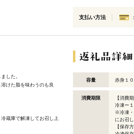
支払い方法
しました。
容量
赤身１０
し溶けた脂を味わうのも良
消費期限
【消費期
冷凍ー１
※冷凍・
、冷蔵庫で解凍してお召し上
にお召し
【保存方
冷凍保存