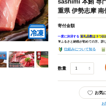
sashimi 本鮪
重県 伊勢志摩 南
寄付金額
一度に決済する
返礼品数は３つ以
🔰ふるさと納税が初めての方、詳
仕組みについて知る
数量
お気
お