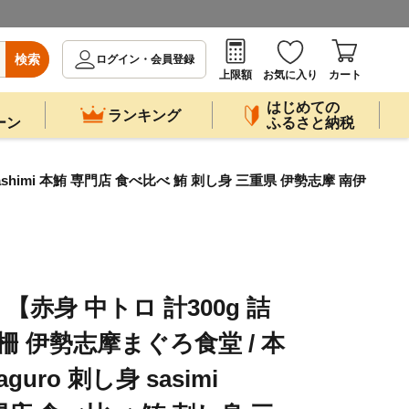
検索
ログイン・会員登録
上限額
お気に入り
カート
はじめての
ランキング
ーン
ふるさと納税
ashimi 本鮪 専門店 食べ比べ 鮪 刺し身 三重県 伊勢志摩 南伊
赤身 中トロ 計300g 詰
 柵 伊勢志摩まぐろ食堂 / 本
uro 刺し身 sasimi