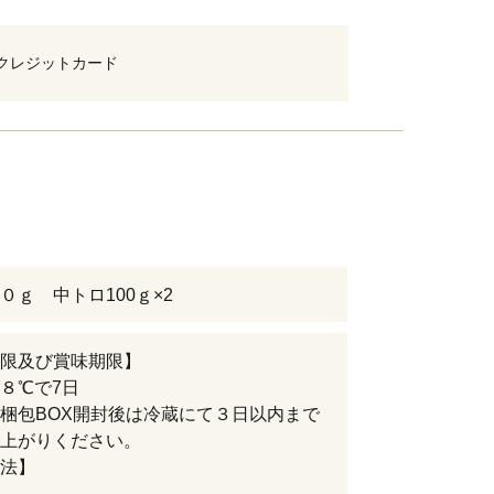
クレジットカード
０ｇ 中トロ100ｇ×2
限及び賞味期限】
８℃で7日
梱包BOX開封後は冷蔵にて３日以内まで
上がりください。
法】