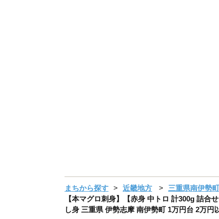
まちから探す
近畿地方
三重県南伊勢
【本マグロ刺身】【赤身 中トロ 計300g 詰合せ 2～
し身 三重県 伊勢志摩 南伊勢町 1万円台 2万円