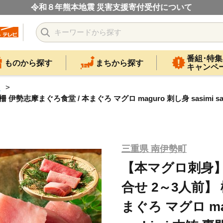
令和８年熊本地震 災害支援寄付受付について
番組･特集
ものから探す
まちから探す
キャンペ
ロ
伊勢志摩まぐろ食堂 / 本まぐろ マグロ maguro 刺し身 sasimi s
三重県 南伊勢町
【本マグロ刺身】【
合せ 2～3人前】
まぐろ マグロ mag