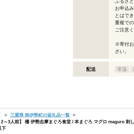
ふるさと
お申込み
とはでき
重複での
ご注意く
※寄付お
さい。
配送
常温
町
三重県 南伊勢町の返礼品一覧
3人前】 柵 伊勢志摩まぐろ食堂 / 本まぐろ マグロ maguro 刺し身 sa
以下