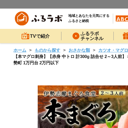
地域とあなたを元気にする
ふるさと納税
ふるラボ
TVで紹介
チャンネル
ホーム
ものから探す
おさかな類
カツオ・マグ
【本マグロ刺身】【赤身 中トロ 計300g 詰合せ 2～3人前】 柵 
勢町 1万円台 2万円以下