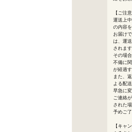
【ご注意
運送上中
の内容を
お届けで
は、運送
されます
その場合
不備に関
が経過す
また、返
よる配送
早急に変
ご連絡が
された場
予めご了
【キャン