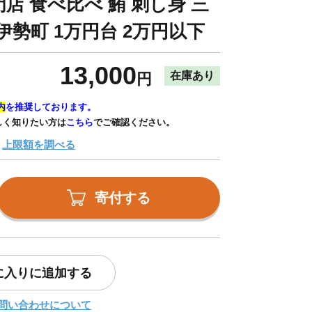
 専門店 食べ比べ 鮪 刺し身 三
伊勢町 1万円台 2万円以下
13,000
在庫あり
円
内
を推奨しております。
しく知りたい方は
こちら
でご確認ください。
上限額を調べる
寄付する
に入りに追加する
問い合わせについて