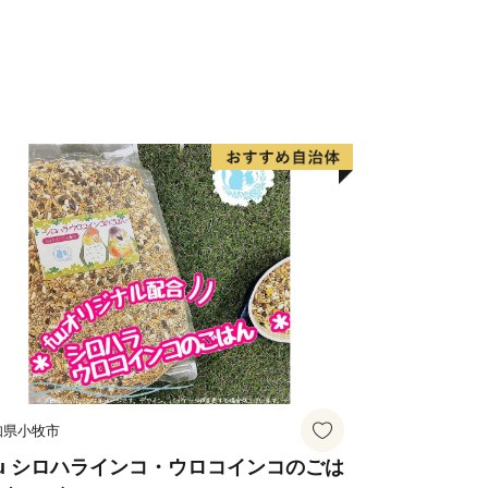
＆海水浴
みかん狩り
＆温浴施設でまったりほっこり
み良い。 なかなかええやん！貝塚市。
----------------------------------------
知県小牧市
uu シロハラインコ・ウロコインコのごは