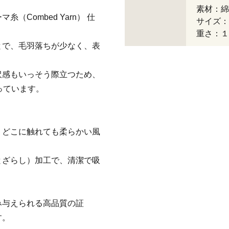
素材：綿
Combed Yarn） 仕
サイズ：約
重さ：１
とで、毛羽落ちが少なく、表
沢感もいっそう際立つため、
っています。
、どこに触れても柔らかい風
とざらし）加工で、清潔で吸
み与えられる高品質の証
す。