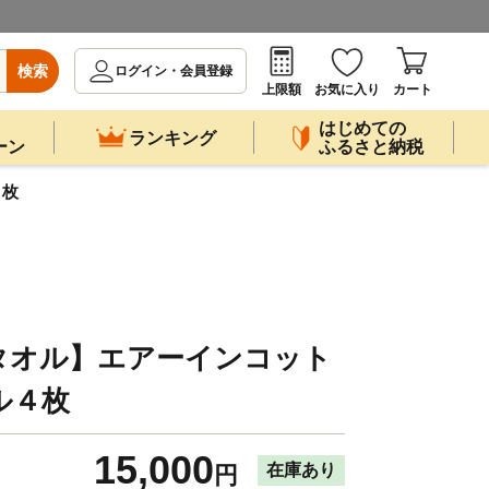
検索
ログイン・会員登録
上限額
お気に入り
カート
はじめての
ランキング
ーン
ふるさと納税
４枚
タオル】エアーインコット
ル４枚
15,000
在庫あり
円