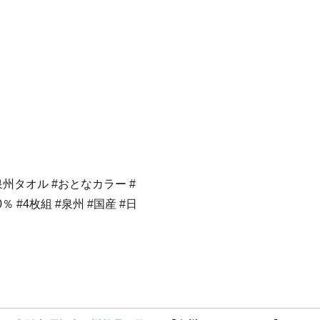
泉州タオル #おとなカラー #
％ #4枚組 #泉州 #国産 #日