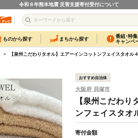
令和８年熊本地震 災害支援寄付受付について
番組･特集
ものから探す
まちから探す
キャンペ
具
【泉州こだわりタオル】エアーインコットンフェイスタオル
おすすめ自治体
大阪府 貝塚市
【泉州こだわり
ンフェイスタオ
寄付金額