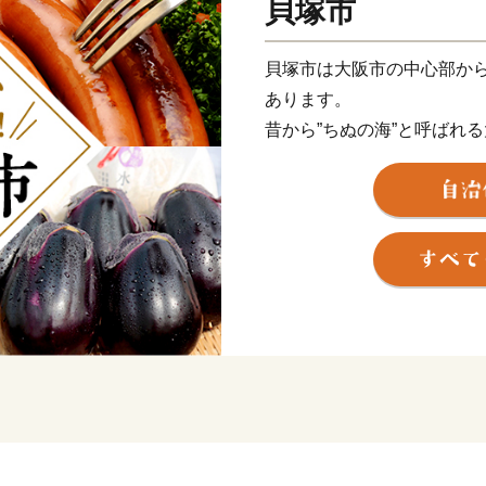
貝塚市
貝塚市は大阪市の中心部から
あります。
昔から”ちぬの海”と呼ばれ
白砂青松がまぶしい「二色
本州南限圏の天然記念物ブ
ぎさん）」など豊かな自然
千本搗餅つき（せんぼんづ
ずまでら）や
国宝の観音堂を有する孝恩
願泉寺（がんせんじ）を中
伝統的な文化を肌で感じる
----------------------------------------
市街を少し離れると田畑が
春は水間公園でお花見