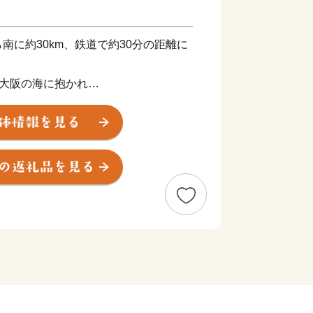
南に約30km、鉄道で約30分の距離に
る大阪の海に抱かれ
の浜（にしきのはま）」や、
ナ林を育む「和泉葛城山（いずみかつら
に囲まれたまち。
きもちつき）で賑わう名刹の水間寺（み
寺（こうおんじ）があり、
心に形成された寺内町のまちなみなど、
ことができます。
----------------------------------------
広がるのどかな環境