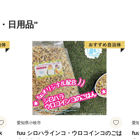
夏は二色の浜公園でＢＢＱ
秋は山手でトレッキングと
冬は市内に４か所ある温泉
貨・日用品"
目立たんけどもそこそこ住
----------------------------------------
愛知県小牧市
愛
k
fuu シロハラインコ・ウロコインコのごは
f