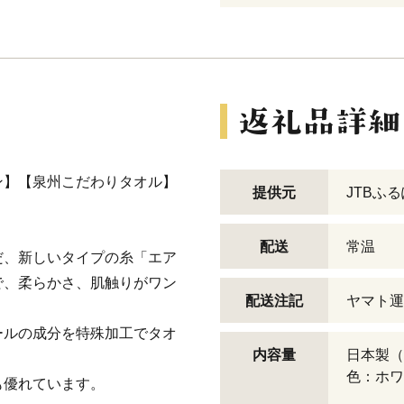
ン】【泉州こだわりタオル】
提供元
JTBふ
配送
常温
だ、新しいタイプの糸「エア
で、柔らかさ、肌触りがワン
配送注記
ヤマト運
ールの成分を特殊加工でタオ
内容量
日本製（
色：ホワ
も優れています。