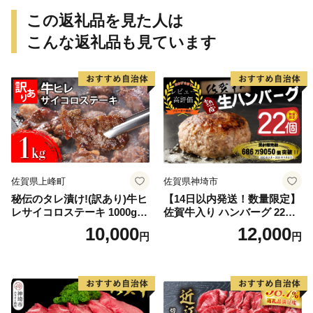
この返礼品を見た人は
こんな返礼品も見ています
佐賀県上峰町
佐賀県神埼市
秘伝のタレ漬け!(訳あり)牛ヒ
【14日以内発送！数量限定】
レサイコロステーキ 1000g
佐賀牛入り ハンバーグ 22個
【B-1098-AS】
2.6kg(120g×22個)【佐賀牛
10,000
12,000
円
円
黒毛和牛 ブランド牛 九州 ハ
ンバーグ 牛肉 豚肉 国産 お弁
当 おかず 惣菜 おすすめ 人
気】(H083106)