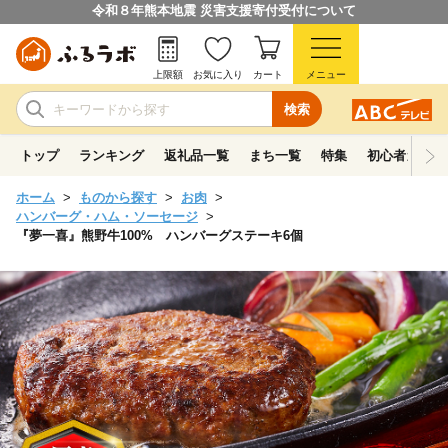
令和８年熊本地震 災害支援寄付受付について
上限額
お気に入り
カート
メニュー
検索
トップ
ランキング
返礼品一覧
まち一覧
特集
初心者ガイド
ホーム
ものから探す
お肉
ハンバーグ・ハム・ソーセージ
『夢一喜』熊野牛100% ハンバーグステーキ6個