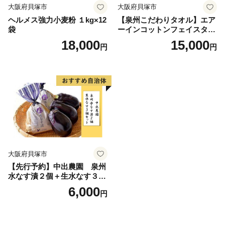
大阪府貝塚市
大阪府貝塚市
ヘルメス強力小麦粉 １kg×12
【泉州こだわりタオル】エア
袋
ーインコットンフェイスタオ
ル４枚
18,000
15,000
円
円
大阪府貝塚市
【先行予約】中出農園 泉州
水なす漬２個＋生水なす３個
セット
6,000
円