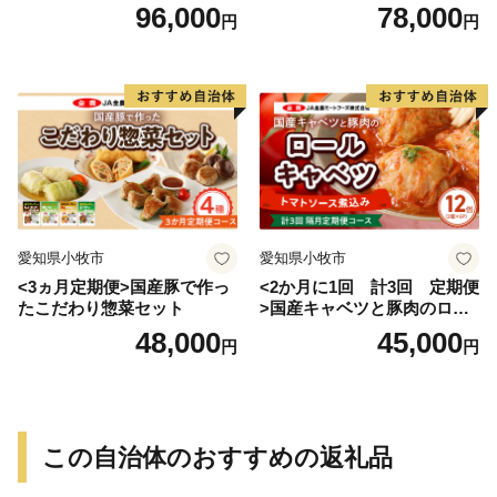
げ
96,000
78,000
円
円
愛知県小牧市
愛知県小牧市
<3ヵ月定期便>国産豚で作っ
<2か月に1回 計3回 定期便
たこだわり惣菜セット
>国産キャベツと豚肉のロー
ルキャベツ（6P入り）
48,000
45,000
円
円
この自治体のおすすめの返礼品