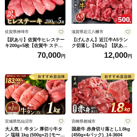
佐賀県神埼市
滋賀県近江八幡市
【訳あり】佐賀牛ヒレステー
【げんさん】近江牛A5ラン
キ200g×5枚【佐賀牛 ステー
ク切落し【500g】【訳あり】
キ ブランド肉 ヒレ肉 フィレ
【DG12W】
70,000
12,000
円
円
肉 ジューシー ヘルシー】(H0
65175)
宮城県気仙沼市
宮崎県都城市
大人気！ 牛タン 厚切り牛タ
国産牛 赤身切り落とし1.8kg
ン 塩味 1kg (500g×2) [モ〜ラ
(450g×4パック)_14-3604