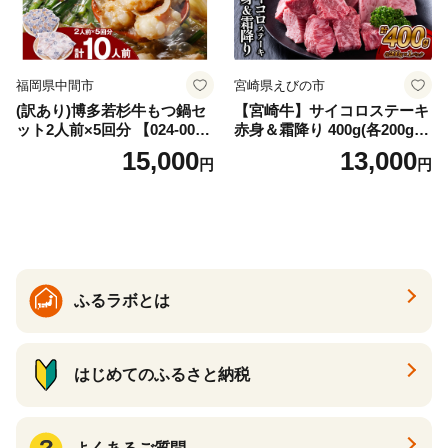
福岡県中間市
宮崎県えびの市
(訳あり)博多若杉牛もつ鍋セ
【宮崎牛】サイコロステーキ
ット2人前×5回分 【024-002
赤身＆霜降り 400g(各200g×
7】
１P 計2P) 真空パック 冷凍
15,000
13,000
円
円
ふるラボとは
はじめてのふるさと納税