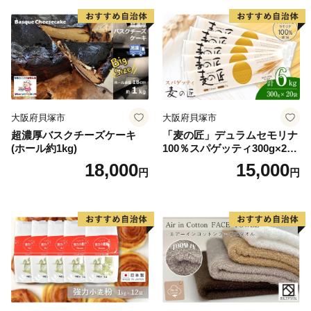
大阪府貝塚市
大阪府貝塚市
超濃厚バスクチーズケーキ
「麦の匠」デュラムセモリナ
(ホール約1kg)
100％スパゲッティ300g×20
袋/パスタ 国産 貝塚産 麺 も
18,000
15,000
円
円
ちもち 大阪府貝塚市