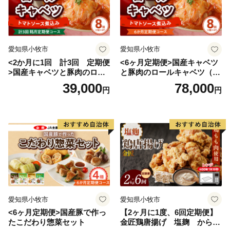
愛知県小牧市
愛知県小牧市
<2か月に1回 計3回 定期便
<6ヶ月定期便>国産キャベツ
>国産キャベツと豚肉のロー
と豚肉のロールキャベツ（4P
ルキャベツ（4P入り）
入り）
39,000
78,000
円
円
愛知県小牧市
愛知県小牧市
<6ヶ月定期便>国産豚で作っ
【2ヶ月に1度、6回定期便】
たこだわり惣菜セット
金匠鶏唐揚げ 塩麹 からあ