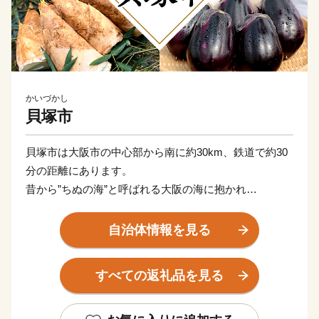
かいづかし
貝塚市
貝塚市は大阪市の中心部から南に約30km、鉄道で約30
分の距離にあります。
昔から”ちぬの海”と呼ばれる大阪の海に抱かれ
白砂青松がまぶしい「二色の浜（にしきのはま）」や、
本州南限圏の天然記念物ブナ林を育む「和泉葛城山（い
自治体情報を見る
ずみかつらぎさん）」など豊かな自然に囲まれたまち。
千本搗餅つき（せんぼんづきもちつき）で賑わう名刹の
すべての返礼品を見る
水間寺（みずまでら）や
国宝の観音堂を有する孝恩寺（こうおんじ）があり、
願泉寺（がんせんじ）を中心に形成された寺内町のまち