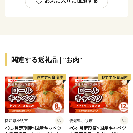
お気に入りに追加する
なみなど、伝統的な文化を肌で感じることができます。
---------------------------------------------------------------------------
-----
市街を少し離れると田畑が広がるのどかな環境
春は水間公園でお花見
夏は二色の浜公園でＢＢＱ＆海水浴
秋は山手でトレッキングとみかん狩り
関連する返礼品 | "お肉"
冬は市内に４か所ある温泉＆温浴施設でまったりほっ
こり
目立たんけどもそこそこ住み良い。 なかなかええや
ん！貝塚市。
---------------------------------------------------------------------------
-----
愛知県小牧市
愛知県小牧市
<3ヵ月定期便>国産キャベツ
<6ヶ月定期便>国産キャベツ