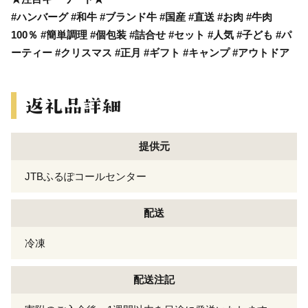
#ハンバーグ #和牛 #ブランド牛 #国産 #直送 #お肉 #牛肉
100％ #簡単調理 #個包装 #詰合せ #セット #人気 #子ども #パ
ーティー #クリスマス #正月 #ギフト #キャンプ #アウトドア
提供元
JTBふるぽコールセンター
配送
冷凍
配送注記