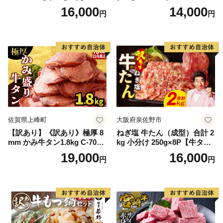
ンド 宮城県 気仙沼市 205646
16,000
14,000
円
円
60] 肉 牛肉 精肉 牛たん 牛タ
ン塩 牛たん塩 冷凍 焼肉 BB
Q アウトドア バーベキュー
厚切り タン
佐賀県上峰町
大阪府泉佐野市
【訳あり】《訳あり》極厚 8
ねぎ塩 牛たん（成型）合計 2
mm かみ牛タン1.8kg C-709-
kg 小分け 250g×8P【牛タン
AS
牛肉 焼肉用 薄切り 訳あり サ
19,000
16,000
円
円
イズ不揃い】