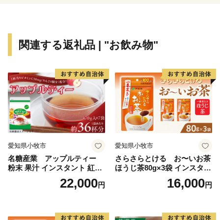
・返礼品・お届けの時期はこちら
株式会社 本気モード
関連する返礼品 | "お飲み物"
電話：0875-24-8056
平日8:30～17:00
Email：shimanto@furusato-city.com
愛知県小牧市
愛知県小牧市
名糖産業 アップルティー
さらさらとける お〜いお茶
粉末 果汁 インスタント 紅茶
ほうじ茶80g×3袋 インスタン
ティー ビタミンC 袋 ロング
トほうじ茶 粉末ほうじ茶 粉
22,000
16,000
円
円
セラー 粉末飲料 粉末茶 簡単
末茶 おーいお茶 粉末緑茶
手軽 ホット アイス