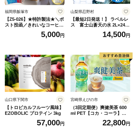
福岡県飯塚市
山梨県忍野村
【Z5-026】★特許製法★＼ポ
【最短2日発送！】 ラベルレ
スト投函／きれいなコーヒー
ス 富士山蒼天の水 2L×24本
ドリップバッグ9種セット(18
（4ケース）※離島不可 天然
5,000
14,500
円
円
袋)ゆうパケットでお届け！
水 ミネラルウォーター 水 ペ
ットボトル 2000ml バナジウ
ム天然水 飲料水 軟水 鉱水 国
産 シリカ ミネラル 美容 備蓄
防災 長期保存 富士山 山梨県
忍野村
山口県下関市
宮崎県えびの市
【トロピカルフルーツ風味】
（3回定期便）爽健美茶 600
EZOBOLIC プロテイン 3kg
ml PET【コカ・コーラ】ペ
ットボトル 1ケース(24本) 定
57,000
22,800
円
円
期便 3回(72本) セット お茶
カフェインゼロ ノンカフェ