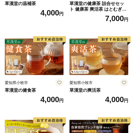
草漢堂の温補茶
草漢堂の健康茶 詰合せセッ
ト 健康茶 爽活茶 はとむぎ茶
4,000
円
温補茶 健食茶 和漢紅茶 お茶
7,000
円
愛知県小牧市
愛知県小牧市
草漢堂の健食茶
草漢堂の爽活茶
4,000
4,000
円
円