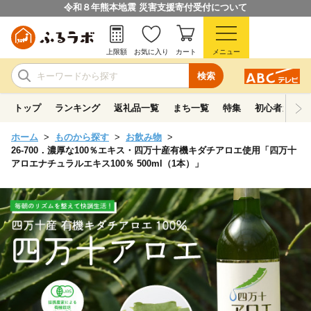
令和８年熊本地震 災害支援寄付受付について
上限額
お気に入り
カート
メニュー
検索
トップ
ランキング
返礼品一覧
まち一覧
特集
初心者ガイド
ホーム
ものから探す
お飲み物
26-700．濃厚な100％エキス・四万十産有機キダチアロエ使用「四万十
アロエナチュラルエキス100％ 500ml（1本）」