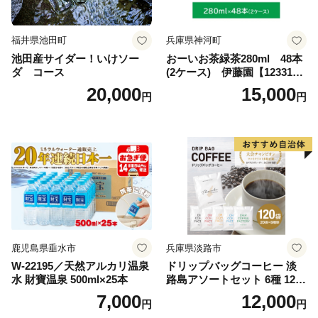
福井県池田町
兵庫県神河町
池田産サイダー！いけソー
おーいお茶緑茶280ml 48本
ダ コース
(2ケース) 伊藤園【123317
3】
20,000
15,000
円
円
鹿児島県垂水市
兵庫県淡路市
W-22195／天然アルカリ温泉
ドリップバッグコーヒー 淡
水 財寶温泉 500ml×25本
路島アソートセット 6種 120
袋 飲み比べ コーヒー
7,000
12,000
円
円