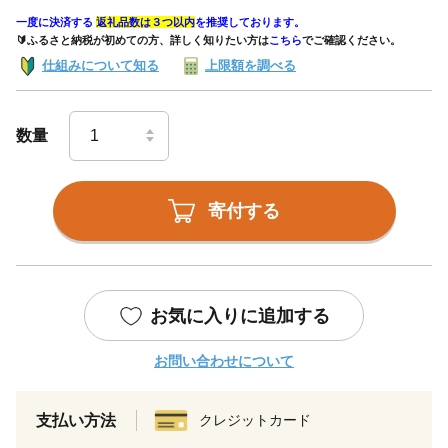
一度に決済する
返礼品数は３つ以内
を推奨しております。
🔰ふるさと納税が初めての方、詳しく知りたい方は
こちら
でご確認ください。
仕組みについて知る
上限額を調べる
数量
寄付する
お気に入りに追加する
お問い合わせについて
支払い方法
クレジットカード