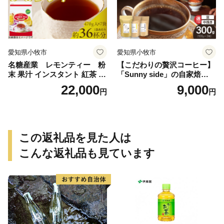
愛知県小牧市
愛知県小牧市
名糖産業 レモンティー 粉
【こだわりの贅沢コーヒー】
末 果汁 インスタント 紅茶 ビ
「Sunny side」の自家焙煎珈
タミンC 袋 ロングセラー 粉
琲ブレンド珈琲飲み比べセッ
22,000
9,000
円
円
末飲料 粉末茶 簡単 手軽 ホッ
ト（300g）
ト アイス
この返礼品を見た人は
こんな返礼品も見ています