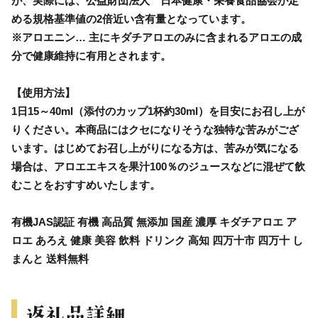
が、実際には、公益財団法人 日本健康・栄養食品協会が定
める規格基準値の2倍近い含有量となっています。
※アロエニン… 主にキダチアロエのみに含まれるアロエの成
分で健康維持に有用とされます。
【使用方法】
1日15～40ml（添付のカップ1杯約30ml）を目安にお召し上が
りください。本商品にはクセになりそうな独特な苦みがござ
います。はじめてお召し上がりになる方は、苦みが気になる
場合は、アロエエキスを果汁100％のジュースなどに混ぜて飲
むことをおすすめいたします。
有機JAS認証 有機 高品質 無添加 国産 濃厚 キダチアロエ ア
ロエ あろえ 健康 美容 飲料 ドリンク 高知 四万十市 四万十 し
まんと 送料無料