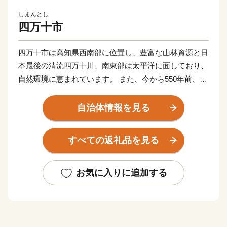
しまんとし
四万十市
四万十市は高知県西南部に位置し、豊富な山林資源と日
本最後の清流四万十川、南東部は太平洋に面しており、
自然環境に恵まれています。 また、今から550年前、前
関白一条教房公が応仁の乱を避けてこの地に下向し、京
都を模したまちづくりを始めたことから、「土佐の小京
自治体情報を見る
都」と呼ばれています。
すべての返礼品を見る
【お問い合わせはこちら】
・申込・書類・ご入金方法はこちら
お気に入りに追加する
株式会社 本気モード
電話：0875-24-8056
平日8:30～17:00
Email：shimanto@furusato-city.com