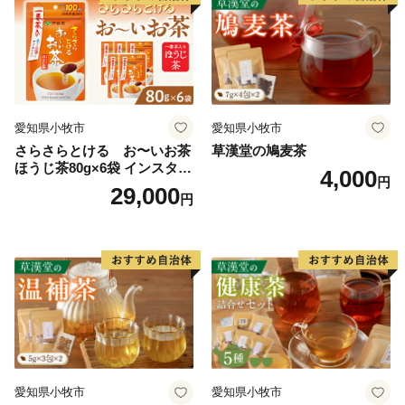
愛知県小牧市
愛知県小牧市
さらさらとける お〜いお茶
草漢堂の鳩麦茶
ほうじ茶80g×6袋 インスタン
4,000
円
トほうじ茶 粉末ほうじ茶 粉
29,000
円
末茶 おーいお茶 粉末緑茶
愛知県小牧市
愛知県小牧市