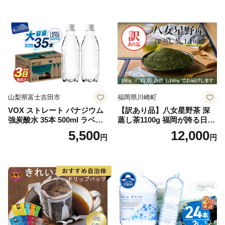
山梨県富士吉田市
福岡県川崎町
VOX ストレート バナジウム
【訳あり品】八女星野茶 深
強炭酸水 35本 500ml ラベル
蒸し茶1100g 福岡が誇る日本
レス【富士吉田市限定カート
茶_ 訳アリ 常温 お茶 茶袋 常
5,500
12,000
円
円
ン】
備品 おちゃ ocha 茶葉 緑茶
飲料 飲み物 八女 茶 日本茶
深むし茶 深蒸し 訳あり お茶
っぱ tea 八女茶 お手軽 簡単
小分け お土産 お取り寄せ グ
ルメ 福岡 九州 福岡県 国産
日本 ふかむし茶 ふかむし 家
庭用 自宅用 ちゃ りょくちゃ
ふかむしちゃ 急須 甘み 川崎
町 送料無料