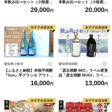
本飲み比べセット（小牧産ぶ
本飲み比べセット（小牧産ぶ
どう100％使用）
どう100％使用）
29,000
20,000
円
円
愛知県小牧市
愛知県幸田町
【ふるさと納税】本格芋焼酎
「彦左焼酎 IMO」ラベル変更
『Sun』芋グラッセ アウトド
品「彦左焼酎 MUGI」ラベル
ア ソロキャンプ ベランピン
変更品 飲み比べ セット 合計
16,000
13,000
円
円
グ 巣ごもり 就労支援
2本 720ml×各1本 25度 焼酎
お酒 麦焼酎 芋焼酎