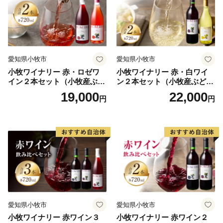
TEL 0570-03-1104
FAX 0983-43-3654
mail furusato@city.saito.lg.jp
愛知県小牧市
愛知県小牧市
小牧ワイナリー 赤・ロゼワ
小牧ワイナリー 赤・白ワイ
イン２本セット（小牧産ぶど
ン２本セット（小牧産ぶどう
う100％使用）
100％使用）
19,000
22,000
円
円
愛知県小牧市
愛知県小牧市
小牧ワイナリー 赤ワイン３
小牧ワイナリー 赤ワイン２