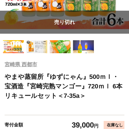
売り切れ
宮崎県 西都市
やまや蒸留所『ゆずにゃん』500ｍｌ・
宝酒造『宮崎完熟マンゴー』720ｍｌ 6本
リキュールセット＜7-35a＞
39,000
寄付金額
在庫なし
円