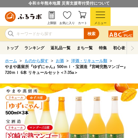
令和８年熊本地震 災害支援寄付受付について
上限額
お気に入り
カート
メニュー
検索
トップ
ランキング
返礼品一覧
まち一覧
特集
初心者ガイド
ホーム
ものから探す
お酒
洋酒・リキュール類
やまや蒸留所『ゆずにゃん』500ｍｌ・宝酒造『宮崎完熟マンゴー』
720ｍｌ 6本 リキュールセット＜7-35a＞