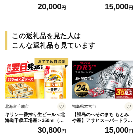
≪みやこんじょ特急便≫_AC
特急便≫_MJ-0771
20,000
15,000
円
円
-0751
この返礼品を見た人は
こんな返礼品も見ています
北海道千歳市
福島県本宮市
キリン一番搾り生ビール＜北
【福島のへそのまち もとみ
海道千歳工場産＞350ml（24
や産】アサヒスーパードライ
本） 2ケース
350ml×24本 合計8.4L 1ケー
30,800
15,000
円
円
ス アルコール度数5% 缶ビー
ル お酒 ビール アサヒ スーパ