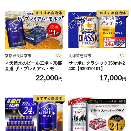
ードライ super dry 24缶 辛
口 送料無料 カメイ 本宮市
【07214-0206】
京都府長岡京市
北海道恵庭市
＜天然水のビール工場＞京都
サッポロクラシック350ml×2
直送 ザ・プレミアム・モル
4本【930010101】
ツ 350ml×24本 プレモル [149
22,000
17,000
円
円
5]