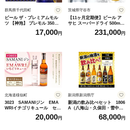
群馬県千代田町
茨城県守谷市
ビール ザ・プレミアムモル
【11ヶ月定期便】ビール ア
ツ 【神泡】 プレモル 350ml
サヒ スーパードライ 500ml 2
× 24本 サントリー〈天然水の
4本 1ケース×11ヶ月 | アサヒ
17,000
231,000
円
円
ビール工場〉群馬※沖縄・離
ビール 究極の辛口 酒 お酒 ア
島地域へのお届け不可
ルコール 生ビール Asahi ア
サヒビール スーパードライ s
uper dry 11回 缶ビール 缶 ギ
フト 内祝い 茨城県守谷市 送
料無料
北海道様似町
新潟県新潟県庁
3023 SAMANIジン EMA
新潟の飲み比べセット 1806
WRIイチゴリキュール セッ
A（八海山・久保田・雪中
ト（箱入り）【大人の味 酒
梅・越乃寒梅・かたふね・千
20,000
68,000
円
円
お酒 洋酒 スピリッツ クラフ
代の光）
トジン 国産 sake SAKE gin
GIN liqueur LIQUEUR お酒