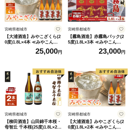
宮崎県都城市
宮崎県都城市
【大浦酒造】みやこざくら(2
【霧島酒造】赤霧島パック(2
0度)1.8L×4本 ≪みやこんじょ
5度)1.8L×3本 ≪みやこんじょ
特急便≫_AD-0771
特急便≫_23-07-K03P-1800-3
25,000
23,000
円
円
-Q
宮崎県都城市
宮崎県都城市
【柳田酒造】山田錦千本桜・
【大浦酒造】みやこざくら(2
母智丘 千本桜(25度)1.8L×2本
0度)1.8L×2本 ≪みやこんじょ