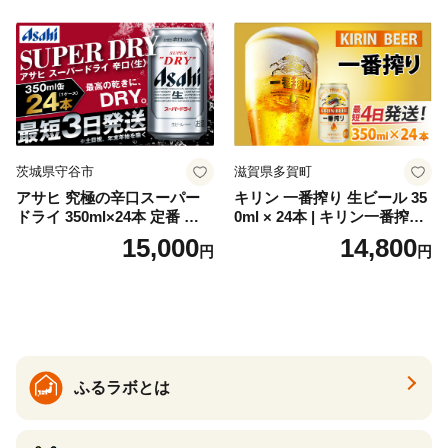
セット 詰め合わせ カクテル
ソーダ割り アルコール ロッ
ク ソーダ ジントニック 】
茨城県守谷市
滋賀県多賀町
アサヒ 究極の辛口スーパー
キリン 一番搾り 生ビール 35
ドライ 350ml×24本 定番 ビー
0ml × 24本 | キリン一番搾り
ル 缶ビール 酒 お酒 アルコー
キリンビール 一番搾り ビー
15,000
14,800
円
円
ル 辛口
ル 24缶 きりんいちばんしぼ
り キリン一番搾り びーる 1
ケース 24缶 24本 キリン一番
搾り KIRIN きりん 麒麟 キリ
ン一番搾り いちばんしぼり
キリン一番搾り 父の日 ちち
の日
ふるラボとは