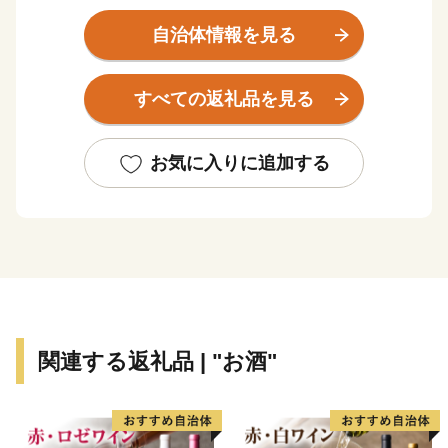
かつては古代日向の都として栄え、『古事記』『日本書
紀』に登場する伝承地が市内に数多く残るとともに、日
自治体情報を見る
本最大の319基の古墳が集まる国の特別史跡「西都原
（さいとばる）古墳群」や、天正遣欧少年使節の正使と
すべての返礼品を見る
してローマ法王に謁見した伊東マンショが誕生した国の
史跡「都於郡（とのこおり）城跡」があるなど歴史ロマ
ンあふれるまちです。
お気に入りに追加する
西都原台地には、春は桜・菜の花が、秋はコスモス約
300万本が咲き誇り、年間約100万人の観光客が訪れる
県内でも有数の観光地です。また、野球やサッカーをは
じめとした多くのプロ・アマチュアチームのスポーツキ
ャンプ地としても知られています。
温暖な気候と豊かな大地から生み出される農畜産物は、
全国でも高く評価されています。
関連する返礼品 | "お酒"
ーーーーーーーーー
【お問い合わせ】
西都市役所 総合政策課