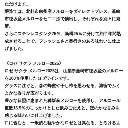
ただけます。
醸造では、北杜市白州産メルローをダイレクトプレス、韮崎
市穂坂産メルローをセニエ法で抽出し、それぞれを別々に発
酵。
さらにステンレスタンク75％、新樽25％に分けて約半年間熟
成させることで、フレッシュさと奥行きのある味わいに仕上
げました。
《ロゼ サクラ メルロー2025》
ロゼ サクラ メルロー2025は、山梨県韮崎市穂坂産のメルロー
を100％使用したロゼワインです。
グラスに注ぐと、森の蜂蜜や干し柿を思わせる、濃密でふく
よかな香りが広がります。
豊かな日照に恵まれた穂坂産メルローを使用し、アルコール
度数13.5％のしっかりとした飲みごたえと、ほのかな甘みを
感じる味わいに仕上げました。
口に含むと、一般的な軽やかなロゼとは異なる、とろけるよ