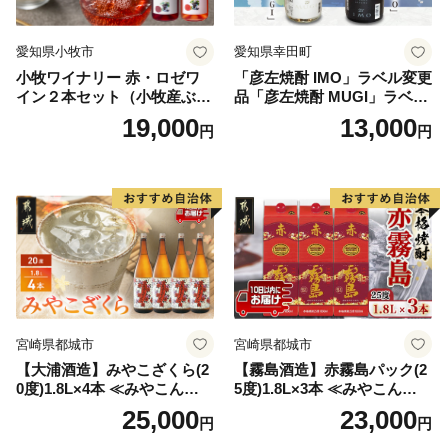
愛知県小牧市
愛知県幸田町
小牧ワイナリー 赤・ロゼワ
「彦左焼酎 IMO」ラベル変更
イン２本セット（小牧産ぶど
品「彦左焼酎 MUGI」ラベル
う100％使用）
変更品 飲み比べ セット 合計
19,000
13,000
円
円
2本 720ml×各1本 25度 焼酎
お酒 麦焼酎 芋焼酎
宮崎県都城市
宮崎県都城市
【大浦酒造】みやこざくら(2
【霧島酒造】赤霧島パック(2
0度)1.8L×4本 ≪みやこんじょ
5度)1.8L×3本 ≪みやこんじょ
特急便≫_AD-0771
特急便≫_23-07-K03P-1800-3
25,000
23,000
円
円
-Q