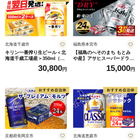
北海道千歳市
福島県本宮市
キリン一番搾り生ビール＜北
【福島のへそのまち もとみ
海道千歳工場産＞350ml（24
や産】アサヒスーパードライ
本） 2ケース
350ml×24本 合計8.4L 1ケー
30,800
15,000
円
円
ス アルコール度数5% 缶ビー
ル お酒 ビール アサヒ スーパ
ードライ super dry 24缶 辛
口 送料無料 カメイ 本宮市
【07214-0206】
京都府長岡京市
北海道恵庭市