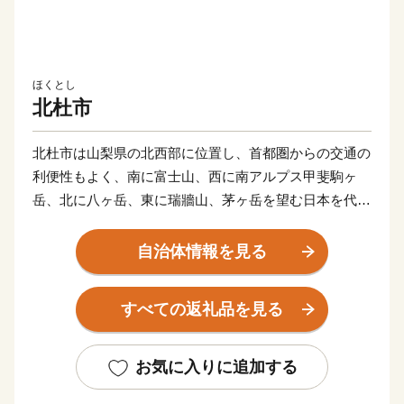
ほくとし
北杜市
北杜市は山梨県の北西部に位置し、首都圏からの交通の
利便性もよく、南に富士山、西に南アルプス甲斐駒ヶ
岳、北に八ヶ岳、東に瑞牆山、茅ヶ岳を望む日本を代表
する３０００ｍ級の山々に囲まれた日本有数の山岳景観
を誇るエリアです。
自治体情報を見る
美しい山々から育まれる豊富で清らかな名水は、日本名
水百選「尾白川」、「八ヶ岳南麓湧水群」、「金峰山・
すべての返礼品を見る
瑞牆山源流」が選ばれおり、古くから、多くの農産物や
日本酒、ウイスキーなどを生み出し、地域の発展に大き
な役割を果たしてきました。
お気に入りに追加する
北杜市では、この「名水」を守り、未来に繋ぐサスティ