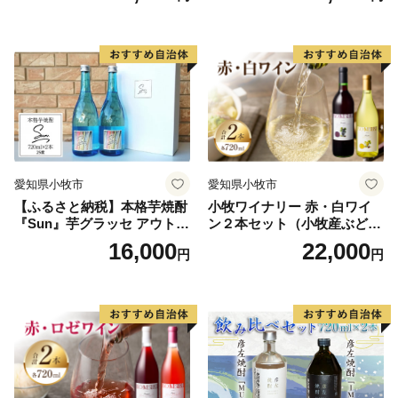
山梨県北杜市長
ふるさと応援寄附金の「お礼の返礼品」という形で、
「北杜の特産品」を用意しております。返礼品から本市
の特産品であることを多く寄付者の皆様に知っていただ
き、またそこから本市へ興味をもっていただければ幸い
です。順次返礼品を増やしてまいります。どうぞご期待
ください！！
愛知県小牧市
愛知県小牧市
【ふるさと納税】本格芋焼酎
小牧ワイナリー 赤・白ワイ
『Sun』芋グラッセ アウトド
ン２本セット（小牧産ぶどう
ア ソロキャンプ ベランピン
100％使用）
16,000
22,000
円
円
グ 巣ごもり 就労支援