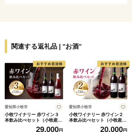
ナブルな社会を構築するため、森林整備や河川清掃、地
域・小学校での環境教育など、市民、企業と協働した
様々な活動を実施しています。
北杜市ふるさと納税では、貴重な名水から育まれた特産
品等をふるさと納税返礼品としてご用意し、返礼品によ
り「知り、味わう」ことで、北杜の魅力を伝え、「北杜
関連する返礼品 | "お酒"
ファン」となっていただきたいと考えております。
これまで、多くの皆様に温かい応援メッセージとともに
寄附金をいただいております。寄附金は、貴重な財産で
ある名水を守るための自然環境保全はもとより、子育て
支援、教育支援、観光振興や防災など幅広い分野の事業
に活用しております。
これからも、皆さまからの寄附金を、未来の北杜のため
に活用させていただき、「住みやすさ日本一、生まれて
愛知県小牧市
愛知県小牧市
よかった、住んでよかった北杜市」実現に向け、全力で
小牧ワイナリー 赤ワイン３
小牧ワイナリー 赤ワイン２
取り組んでまいりいます。今後ともご支援・ご協力を賜
本飲み比べセット（小牧産ぶ
本飲み比べセット（小牧産ぶ
りますようお願い申し上げます。
どう100％使用）
どう100％使用）
29,000
20,000
円
円