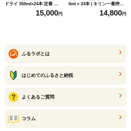
ドライ 350ml×24本 定番 ビー
0ml × 24本 | キリン一番搾り
ル 缶ビール 酒 お酒 アルコー
キリンビール 一番搾り ビー
15,000
14,800
円
円
ル 辛口
ル 24缶 きりんいちばんしぼ
り キリン一番搾り びーる 1
ケース 24缶 24本 キリン一番
搾り KIRIN きりん 麒麟 キリ
ン一番搾り いちばんしぼり
キリン一番搾り 父の日 ちち
の日
ふるラボとは
はじめてのふるさと納税
よくあるご質問
コラム