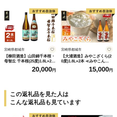
宮崎県都城市
宮崎県都城市
【柳田酒造】山田錦千本桜・
【大浦酒造】みやこざくら(2
母智丘 千本桜(25度)1.8L×2本
0度)1.8L×2本 ≪みやこんじょ
≪みやこんじょ特急便≫_AC
特急便≫_MJ-0771
20,000
15,000
円
円
-0751
この返礼品を見た人は
こんな返礼品も見ています