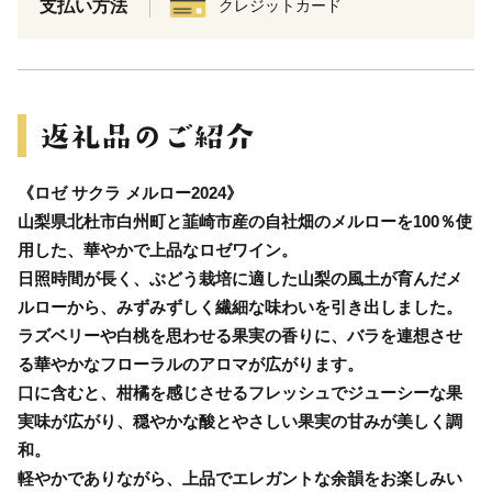
支払い方法
クレジットカード
《ロゼ サクラ メルロー2024》
山梨県北杜市白州町と韮崎市産の自社畑のメルローを100％使
用した、華やかで上品なロゼワイン。
日照時間が長く、ぶどう栽培に適した山梨の風土が育んだメ
ルローから、みずみずしく繊細な味わいを引き出しました。
ラズベリーや白桃を思わせる果実の香りに、バラを連想させ
る華やかなフローラルのアロマが広がります。
口に含むと、柑橘を感じさせるフレッシュでジューシーな果
実味が広がり、穏やかな酸とやさしい果実の甘みが美しく調
和。
軽やかでありながら、上品でエレガントな余韻をお楽しみい