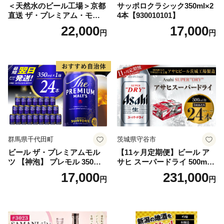
＜天然水のビール工場＞京都
サッポロクラシック350ml×2
直送 ザ・プレミアム・モル
4本【930010101】
ツ 350ml×24本 プレモル [149
22,000
17,000
円
円
5]
群馬県千代田町
茨城県守谷市
ビール ザ・プレミアムモル
【11ヶ月定期便】ビール ア
ツ 【神泡】 プレモル 350ml
サヒ スーパードライ 500ml 2
× 24本 サントリー〈天然水の
4本 1ケース×11ヶ月 | アサヒ
17,000
231,000
円
円
ビール工場〉群馬※沖縄・離
ビール 究極の辛口 酒 お酒 ア
島地域へのお届け不可
ルコール 生ビール Asahi ア
サヒビール スーパードライ s
uper dry 11回 缶ビール 缶 ギ
フト 内祝い 茨城県守谷市 送