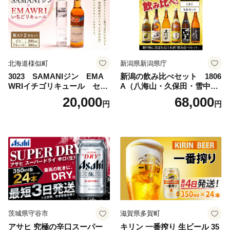
料無料
北海道様似町
新潟県新潟県庁
3023 SAMANIジン EMA
新潟の飲み比べセット 1806
WRIイチゴリキュール セッ
A（八海山・久保田・雪中
ト（箱入り）【大人の味 酒
梅・越乃寒梅・かたふね・千
20,000
68,000
円
円
お酒 洋酒 スピリッツ クラフ
代の光）
トジン 国産 sake SAKE gin
GIN liqueur LIQUEUR お酒
セット 詰め合わせ カクテル
ソーダ割り アルコール ロッ
ク ソーダ ジントニック 】
茨城県守谷市
滋賀県多賀町
アサヒ 究極の辛口スーパー
キリン 一番搾り 生ビール 35