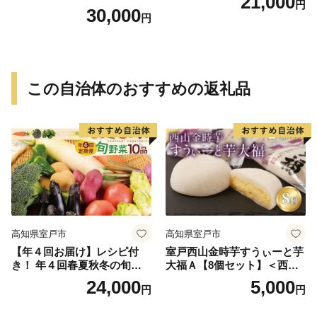
21,000
円
塩釜焼き 塩釜 魚 魚介類 海鮮
30,000
円
祝い事 お祝い ハレの日 食品
冷蔵 宝水産 国産 由良半島 愛
媛県【えひめの町（超）推
し！（愛南町）】(295)
この自治体のおすすめの返礼品
高知県室戸市
高知県室戸市
【年４回お届け】レシピ付
室戸西山金時芋すうぃーと芋
き！ 年４回春夏秋冬の旬野
大福Ａ【8個セット】＜西山
菜１０品お届け定期便
金時芋餡・濃厚クリーム・羽
24,000
5,000
円
円
二重餅・室戸市限定品＞