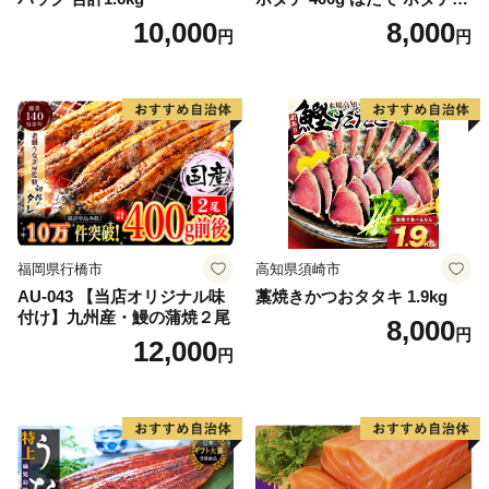
帆立 貝柱 海鮮 魚介類 刺身
10,000
8,000
円
円
大粒 天然 海鮮 ランキング 大
人気 人気 おすすめ 訳あり ）
福岡県行橋市
高知県須崎市
AU-043 【当店オリジナル味
藁焼きかつおタタキ 1.9kg
付け】九州産・鰻の蒲焼２尾
8,000
円
12,000
円