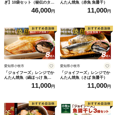
ぎ】10袋セット（秘伝のタレ
んたん焼魚（赤魚 魚醤干）
付）
46,000
11,000
円
円
愛知県小牧市
愛知県小牧市
「ジョイフーズ」レンジでか
「ジョイフーズ」レンジでか
んたん焼魚（縞ほっけ 魚醤
んたん焼魚（さば 魚醤干）
干）
11,000
11,000
円
円