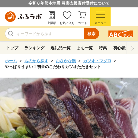
令和８年熊本地震 災害支援寄付受付について
上限額
お気に入り
カート
メニュー
検索
トップ
ランキング
返礼品一覧
まち一覧
特集
初心者ガイド
ホーム
ものから探す
おさかな類
カツオ・マグロ
やっぱりうまい！初音のこだわりカツオたたきセット