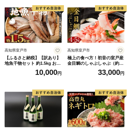
高知県室戸市
高知県室戸市
【ふるさと納税】【訳あり】
極上の食べ方！初音の室戸産
地魚干物セット 約1.5kg お楽
金目鯛のしゃぶしゃぶ（約４
しみ 干物 おかず おつまみ 魚
人前）
10,000
33,000
円
円
魚介類 惣菜 傷あり ご家庭用
冷凍 10000円 1万円 送料無料