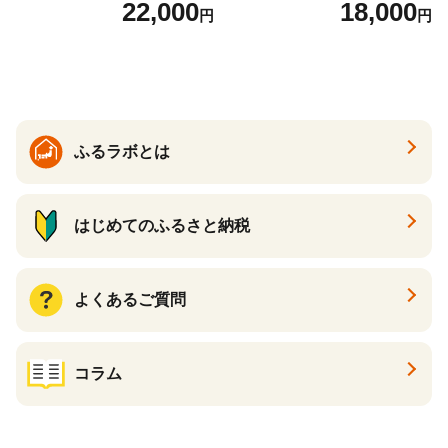
22,000
18,000
円
円
くら醤油漬け 鮭 鮭卵 ikura
テ 帆立 貝柱 ホタテ貝柱 大玉
醤油いくら 冷凍いくら いく
大粒 北海道 別海 野付 ふるさ
ら北海道 醤油鮭いくら 人気
と納税）
大好評品 北海道 白糠町
ふるラボとは
はじめてのふるさと納税
よくあるご質問
コラム