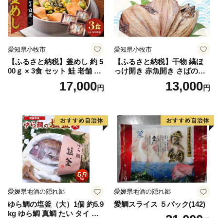
愛知県小牧市
愛知県小牧市
【ふるさと納税】釜めし 約 5
【ふるさと納税】干物 縞ほ
00ｇ × 3食 セット 鮭 老舗 急
っけ開き 赤魚開き さばの開
速冷凍 レンチン 時短 簡単調
き 魚醤干し 3種 セット 詰め
17,000
13,000
円
円
理 食品 加工品 海鮮 手作り
合わせ 魚 おかず 肉厚 おいし
ほくほく ご飯 お弁当 おにぎ
い さば 赤魚 縞ホッケ ジョイ
り お茶漬け お取り寄せ お取
フーズ 魚貝類 お取り寄せ お
り寄せグルメ 愛知県 小牧市
取り寄せグルメ 魚醤 ナンプ
送料無料
ラー 愛知県 小牧市 冷凍 送料
無料
愛媛県地酒の隠れ郷
愛媛県地酒の隠れ郷
ゆら鯛の塩釜（大）1個 約5.9
愛鯛スライス ５パック(142)
kg ゆら鯛 真鯛 たい タイ 鯛