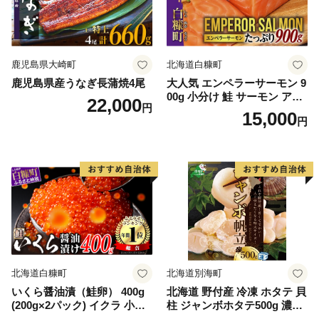
鹿児島県大崎町
北海道白糠町
鹿児島県産うなぎ長蒲焼4尾
大人気 エンペラーサーモン 9
00g 小分け 鮭 サーモン アト
22,000
円
ランティックサーモン 水産
15,000
円
庁長官賞 受賞 さけ シャケ し
ゃけ sake カルパッチョ ソテ
ー レアステーキ 人気 高級 大
満足 美味しい 贈答 生食用 刺
身 お刺身 刺し身 魚介類 海鮮
冷凍 厚切り 薄切り ふるさと
納税 ふるさとチョイス チョ
イス 北海道 白糠町
北海道白糠町
北海道別海町
いくら醤油漬（鮭卵） 400g
北海道 野付産 冷凍 ホタテ 貝
(200g×2パック) イクラ 小分
柱 ジャンボホタテ500g 濃厚
け いくら醤油漬 鮭いくら い
な旨味と甘み （ほたて ホタ