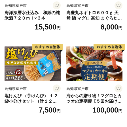
高知県室戸市
高知県室戸市
海洋深層水仕込み 和紙の純
高豊丸ネギトロ６００ｇ 天
米酒７２０ｍｌ×３本
然 鮪 マグロ 高知 まぐろたた
き ねぎとろ 冷凍 小分け 便利
15,500
6,000
円
円
高知県室戸市
高知県室戸市
塩けんぴ （芋けんぴ） １２
海からの贈り物！マグロとカ
袋小分けセット （計１２６
ツオの定期便【５回お届け】
０ｇ） 【室戸海洋深層水使
海鮮 魚 刺身 まぐろ 鮪 かつ
7,500
100,000
円
円
用】 和菓子 常温 人気 小袋
お 鰹 たたき 高知
小分け 高知県 ご当地スイー
ツ