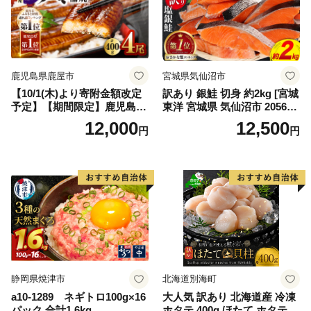
鹿児島県鹿屋市
宮城県気仙沼市
【10/1(木)より寄附金額改定
訳あり 銀鮭 切身 約2kg [宮城
予定】【期間限定】鹿児島県
東洋 宮城県 気仙沼市 205649
大隅産うなぎ蒲焼4尾（400
91] 鮭 魚介類 海鮮 訳アリ 規
12,000
12,500
円
円
g） KN007-023
格外 不揃い さけ サケ 鮭切身
シャケ 切り身 冷凍 家庭用 お
かず 弁当 支援 サーモン 銀鮭
切り身 魚 わけあり
静岡県焼津市
北海道別海町
a10-1289 ネギトロ100g×16
大人気 訳あり 北海道産 冷凍
パック 合計1.6kg
ホタテ 400g ほたて ホタテ