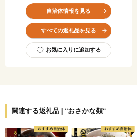
また、日本八景のひとつ室戸岬を有する美しい自然豊か
なまちです。金目鯛をはじめ、豊富な魚種を誇る海産物
自治体情報を見る
や温暖な気候を活かしたビワ、さつまいも等の農産物は
もちろん、イルカとのふれあい等、現地での体験メニュ
すべての返礼品を見る
ーもございます。室戸市が誇る食や自然に触れていただ
き、室戸市の魅力を感じていただければ幸いです。
お気に入りに追加する
関連する返礼品 | "おさかな類"