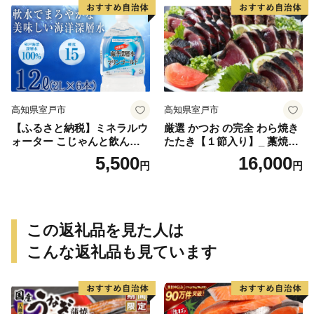
高知県室戸市
高知県室戸市
【ふるさと納税】ミネラルウ
厳選 かつお の完全 わら焼き
ォーター こじゃんと飲んで
たたき【１節入り】_ 藁焼き
みんかよセット 2L×6本 硬度
カツオ 鰹 高知 かつおのたた
5,500
16,000
円
円
15 水 ペットボトル マリンゴ
き 正規品（ not 訳あり ）
ールド 飲料水 災害用 避難用
品 高知県 室戸市 国産 送料無
料
この返礼品を見た人は
こんな返礼品も見ています