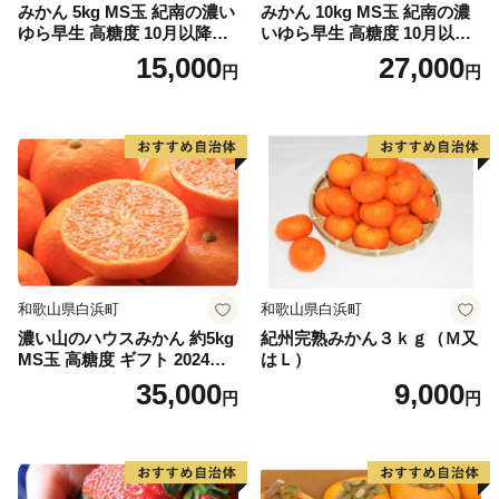
みかん 5kg MS玉 紀南の濃い
みかん 10kg MS玉 紀南の濃
ゆら早生 高糖度 10月以降発
いゆら早生 高糖度 10月以降
送 マルチ被覆栽培
発送 マルチ被覆栽培
15,000
27,000
円
円
和歌山県白浜町
和歌山県白浜町
濃い山のハウスみかん 約5kg
紀州完熟みかん３ｋｇ（Ｍ又
MS玉 高糖度 ギフト 2024年7
はＬ）
月以降発送分
35,000
9,000
円
円