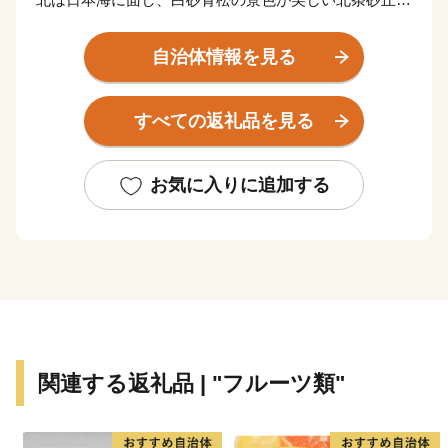
広がっており、南は大山を望む黒ぼく地帯の丘陵地があ
り、豊かな自然に囲まれています。
自治体情報を見る
この豊かな自然環境を生かし、スイカ、ぶどう、らっき
ょう、長芋などさまざまな魅力ある農産物が生み出され
すべての返礼品を見る
ています。
また、漫画「名探偵コナン」の作者である青山剛昌氏の
出身地であり、
お気に入りに追加する
駅構内に「名探偵コナン」の装飾が施されたコナン駅
（JR 由良駅）や青山氏の思い出の所蔵物や作品が展示
された
青山剛昌ふるさと館をはじめ、駅から青山剛昌ふるさと
館までの約 1.4km を「コナン通り」と名付け、
キャラクターのブロンズ像やカラーオブジェが点在する
など「名探偵コナンに会えるまち」づくりを進めていま
関連する返礼品 | "フルーツ類"
す。
町を応援していただけるみなさまと一緒に持続可能なま
ちづくりを進めていきます。