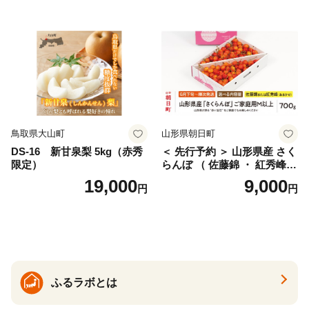
ェリー フルーツ 果物 果物類
ん みかん mikan 蜜柑 ミカン
仁木町 仁木 [松山商店]
土佐文旦 家庭用 産地直送 国
産 農家直送 期間限定 特産品
サイズミックス くらもとフ
ァーム 愛南町 愛媛県
鳥取県大山町
山形県朝日町
DS-16 新甘泉梨 5kg（赤秀
＜ 先行予約 ＞ 山形県産 さく
限定）
らんぼ （ 佐藤錦 ・ 紅秀峰
） ご家庭用 M以上 700g 【20
19,000
9,000
円
円
26年6月下旬から7月上旬発
送】 山形県 果物 フルーツ 初
夏 夏 送料無料
ふるラボとは