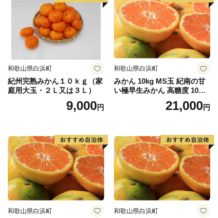
みなさまの応援をよろしくお願いします。
和歌山県白浜町
和歌山県白浜町
紀州完熟みかん１０ｋｇ（家
みかん 10kg MS玉 紀南の甘
庭用大玉・２Ｌ又は３Ｌ）
い極早生みかん 高糖度 10月
以降発送 マルチ被覆栽培
9,000
21,000
円
円
和歌山県白浜町
和歌山県白浜町