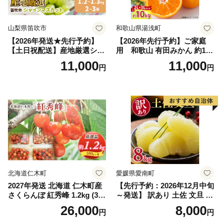
山梨県笛吹市
和歌山県湯浅町
【2026年発送★先行予約】
【2026年先行予約】ご家庭
【土日祝配送】産地厳選シャ
用 和歌山 有田みかん 約10k
インマスカット1.2kg～1.3kg
g (2L、3Lサイズ)【湯浅町】
11,000
11,000
円
円
（2房～3房）※沖縄・離島配
_ZJ6079
送不可※ 106-003-sku02-26y
｜シャインマスカット 発送
笛吹市 山梨県 フルーツ 果物
ぶどう 葡萄 大粒 シャインマ
スカット おすすめ シャイン
マスカット 贈答 ギフト 産地
笛吹市 シャインマスカット
笛吹 葡萄 国産 ぶどう 人気
国産 1.2kg 先行｜
北海道仁木町
愛媛県愛南町
2027年発送 北海道 仁木町産
【先行予約：2026年12月中旬
さくらんぼ 紅秀峰 1.2kg (300
～発送】 訳あり 土佐 文旦 8k
g×4パック) Lサイズ以上 旬
g (Mサイズ以上サイズミック
26,000
8,000
円
円
桜桃 産地直送 サクランボ チ
ス) 8000円 わけあり ぶんた