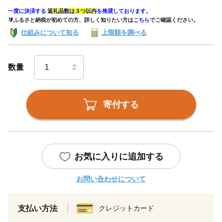
一度に決済する
返礼品数は３つ以内
を推奨しております。
🔰ふるさと納税が初めての方、詳しく知りたい方は
こちら
でご確認ください。
仕組みについて知る
上限額を調べる
数量
寄付する
お気に入りに追加する
お問い合わせについて
支払い方法
クレジットカード