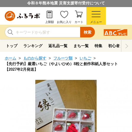
令和８年熊本地震 災害支援寄付受付について
上限額
お気に入り
カート
メニュー
検索
トップ
ランキング
返礼品一覧
まち一覧
特集
初心者ガイド
ホーム
ものから探す
フルーツ類
いちご
【先行予約】厳選いちご（やよいひめ）8粒と創作和紙人形セット
【2027年2月発送】