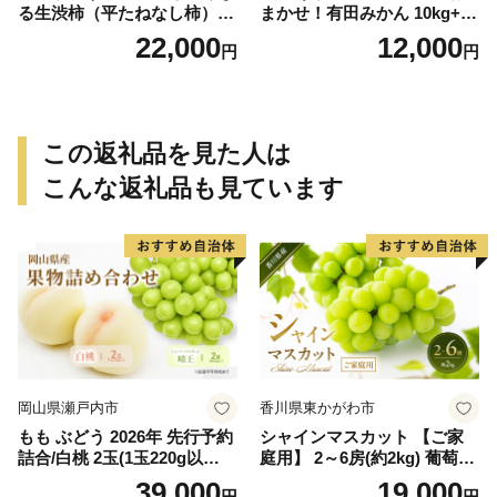
る生渋柿（平たねなし柿）吊
まかせ！有田みかん 10kg+2k
るし柿用 T字枝or吊るしクリ
g保証分 11月から12月下旬ま
22,000
12,000
円
円
ップ付約4.5～5kg 約24～30
でに順次発送致します。 / 訳
個＜2026年10月中旬～順次発
ありみかん 有田みかん みか
送＞-Ted【art016B】
ん ミカン 蜜柑 柑橘 温州みか
ん 和歌山 ご家庭用
この返礼品を見た人は
こんな返礼品も見ています
岡山県瀬戸内市
香川県東かがわ市
もも ぶどう 2026年 先行予約
シャインマスカット 【ご家
詰合/白桃 2玉(1玉220g以
庭用】 2～6房(約2kg) 葡萄 ぶ
上)・シャインマスカット 晴
どう ブドウ フルーツ 果物 く
39,000
19,000
円
円