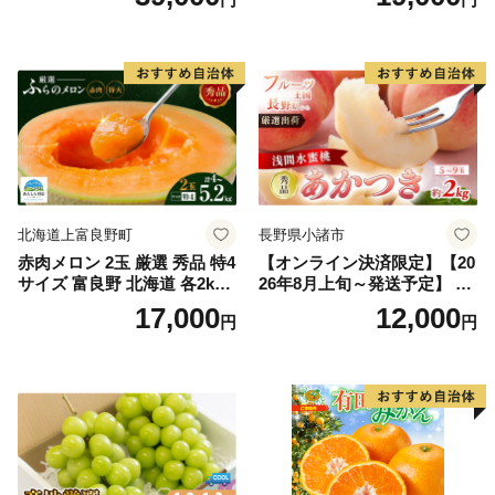
王 2房(1房480g以上) 化粧箱
だもの 果実 旬の果物 旬のフ
入り 岡山県産 国産 フルーツ
ルーツ 香川 香川県 東かがわ
果物 ギフト
市
北海道上富良野町
長野県小諸市
赤肉メロン 2玉 厳選 秀品 特4
【オンライン決済限定】【20
サイズ 富良野 北海道 各2kg
26年8月上旬～発送予定】 先
～2.6kg 2玉 セット ファーム
行予約 「浅間水蜜桃プレミ
17,000
12,000
円
円
富良野 メロン めろん 果物 く
アム」 もも あかつき 秀品 約
だもの フルーツ デザート 旬
2kg 5～9玉 贈答品 ふるさと
の果物 旬のフルーツ
納税 果物 桃 フルーツ モモ
果肉 長野県産 小諸市