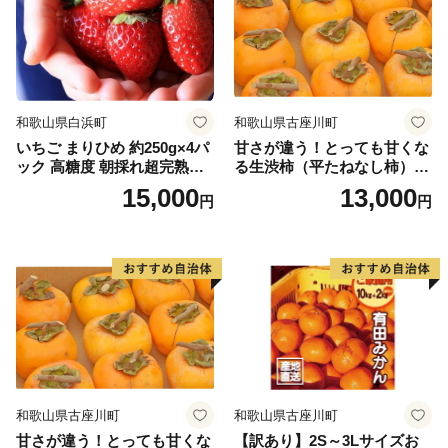
和歌山県白浜町
和歌山県古座川町
いちご まりひめ 約250g×4パ
甘さが違う！とっても甘くな
ック 高糖度 朝採れ超完熟ま
る生渋柿（平たねなし柿）吊
りひめ 1月以降発送分
るし柿用 T字枝or吊るしクリ
15,000
13,000
円
円
ップ付付約1.5～2kg 約6～1
2個＜2026年10月中旬～11月
上旬ごろ順次発送＞Ted【art
017B】
和歌山県古座川町
和歌山県古座川町
甘さが違う！とっても甘くな
【訳あり】2S～3Lサイズお